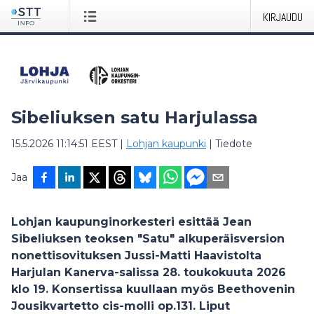
KIRJAUDU
Sibeliuksen satu Harjulassa
15.5.2026 11:14:51 EEST
|
Lohjan kaupunki
|
Tiedote
Jaa
Lohjan kaupunginorkesteri esittää Jean
Sibeliuksen teoksen "Satu" alkuperäisversion
nonettisovituksen Jussi-Matti Haavistolta
Harjulan Kanerva-salissa 28. toukokuuta 2026
klo 19. Konsertissa kuullaan myös Beethovenin
Jousikvartetto cis-molli op.131. Liput