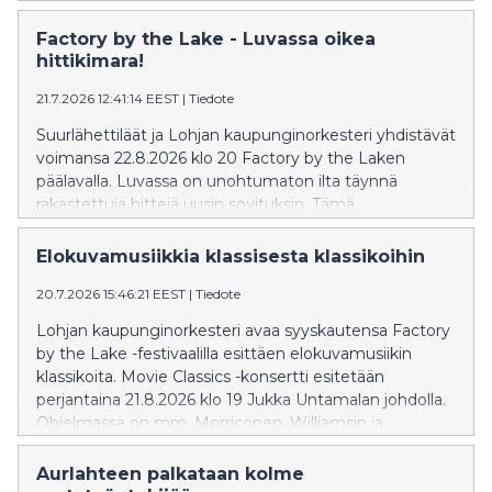
Factory by the Lake - Luvassa oikea
hittikimara!
21.7.2026 12:41:14 EEST
|
Tiedote
Suurlähettiläät ja Lohjan kaupunginorkesteri yhdistävät
voimansa 22.8.2026 klo 20 Factory by the Laken
päälavalla. Luvassa on unohtumaton ilta täynnä
rakastettuja hittejä uusin sovituksin. Tämä
ainutlaatuinen konsertti kutsuu yleisön laulamaan ja
tunnelmoimaan. Liput saatavilla NetTicket.fi-sivustolla.
Elokuvamusiikkia klassisesta klassikoihin
Lisätiedot: fbtl.fi.
20.7.2026 15:46:21 EEST
|
Tiedote
Lohjan kaupunginorkesteri avaa syyskautensa Factory
by the Lake -festivaalilla esittäen elokuvamusiikin
klassikoita. Movie Classics -konsertti esitetään
perjantaina 21.8.2026 klo 19 Jukka Untamalan johdolla.
Ohjelmassa on mm. Morriconen, Williamsin ja
Zimmerin teoksia. Konsertin solistina hurmaa
multilahjakas Maria Ylipää luontevalla olemuksellaan
Aurlahteen palkataan kolme
sekä ilmaisuvoimaisella ja herkällä äänellään. Niin