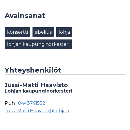
Avainsanat
konsertti
sibelius
lohja
lohjan kaupunginorkesteri
Yhteyshenkilöt
Jussi-Matti Haavisto
Lohjan kaupunginorkesteri
Puh:
0443741552
Jussi-Matti.Haavisto@lohja.fi