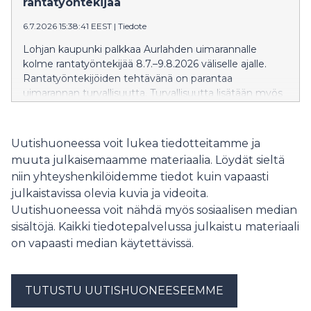
rantatyöntekijää
teatterin, television, elokuvien, musikaalien kuin
6.7.2026 15:38:41 EEST
|
Tiedote
monipuolisten musiikkiprojektien koulima taiteilija
antaa jokaiseen esiintymiseensä oman, läsnä olevan ja
Lohjan kaupunki palkkaa Aurlahden uimarannalle
syvästi tunteisiin vetoavan sävynsä. Konsertin juontaa
kolme rantatyöntekijää 8.7.–9.8.2026 väliselle ajalle.
tunnettu näyttelijä Krista Kosonen. Liput ennakkoon
Rantatyöntekijöiden tehtävänä on parantaa
myy NetTicket. Tule ajoissa paikalle, koska klo 17
uimarannan turvallisuutta. Turvallisuutta lisätään myös
esiintyy Cellomania Ilmaiskonsertissa! Katso koko
kylteillä ja levähdysalustoilla.
festivaalin ohjelma fbtl.fi
Uutishuoneessa voit lukea tiedotteitamme ja
muuta julkaisemaamme materiaalia. Löydät sieltä
niin yhteyshenkilöidemme tiedot kuin vapaasti
julkaistavissa olevia kuvia ja videoita.
Uutishuoneessa voit nähdä myös sosiaalisen median
sisältöjä. Kaikki tiedotepalvelussa julkaistu materiaali
on vapaasti median käytettävissä.
TUTUSTU UUTISHUONEESEEMME