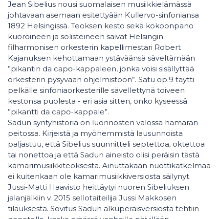
Jean Sibelius nousi suomalaisen musiikkielämässä
johtavaan asemaan esitettyään Kullervo-sinfoniansa
1892 Helsingissä. Teoksen kesto sekä kokoonpano
kuoroineen ja solisteineen saivat Helsingin
filharmonisen orkesterin kapellimestari Robert
Kajanuksen kehottamaan ystäväänsä säveltämään
”pikantin da capo-kappaleen, jonka voisi sisällyttää
orkesterin pysyvään ohjelmistoon”. Satu op.9 täytti
pelkälle sinfoniaorkesterille sävellettynä toiveen
kestonsa puolesta - eri asia sitten, onko kyseessä
”pikantti da capo-kappale”.
Sadun syntyhistoria on luonnosten valossa hämärän
peitossa. Kirjeistä ja myöhemmistä lausunnoista
paljastuu, että Sibelius suunnitteli septettoa, oktettoa
tai nonettoa ja että Sadun aineisto olisi peräisin tästä
kamarimusiikkiteoksesta. Ainuttakaan nuottikatkelmaa
ei kuitenkaan ole kamarimusiikkiversiosta säilynyt.
Jussi-Matti Haavisto heittäytyi nuoren Sibeliuksen
jalanjälkiin v. 2015 sellotaiteilija Jussi Makkosen
tilauksesta. Sovitus Sadun alkuperäisversiosta tehtiin