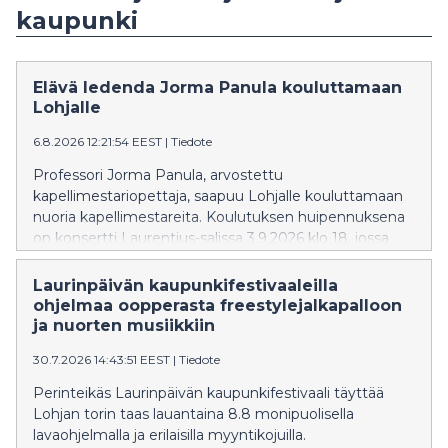
kaupunki
Elävä ledenda Jorma Panula kouluttamaan
Lohjalle
6.8.2026 12:21:54 EEST
|
Tiedote
Professori Jorma Panula, arvostettu
kapellimestariopettaja, saapuu Lohjalle kouluttamaan
nuoria kapellimestareita. Koulutuksen huipennuksena
on konsertti Laurentius-salissa 3.9.2026 klo 18, jossa
esitetään Beethovenin, Stravinskyn ja Haydnin teoksia.
Solistina Emil Holmström. Liput ennakkoon
Laurinpäivän kaupunkifestivaaleilla
NetTicketistä.
ohjelmaa oopperasta freestylejalkapalloon
ja nuorten musiikkiin
30.7.2026 14:43:51 EEST
|
Tiedote
Perinteikäs Laurinpäivän kaupunkifestivaali täyttää
Lohjan torin taas lauantaina 8.8 monipuolisella
lavaohjelmalla ja erilaisilla myyntikojuilla.