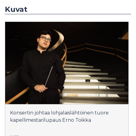
Kuvat
Konsertin johtaa lohjalaislähtöinen tuore
kapellimestarilupaus Erno Toikka