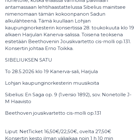
nonetolle, koska eräässä vanhoilla päivillään
antamassaan lehtihaastattelussa Sibelius mainitsee
nimenomaan tämän kokoonpanon Sadun
alkulähteenä. Tämä kuullaan Lohjan
kaupunginorkesterin konsertissa 28. toukokuuta klo 19
alkaen Harjulan Kanerva-salissa. Toisena teoksena
esitetään Beethovenin Jousikvartetto cis-molli op.131.
Konsertin johtaa Erno Toikka.
SIBELIUKSEN SATU
To 28.5.2026 klo 19 Kanerva-sali, Harjula
Lohjan kaupunginorkesterin muusikoita
Sibelius: En Saga op. 9 (1.versio 1892), sov. Nonetolle J-
M Haavisto
Beethoven jousikvartetto cis-molli op.131
Liput: NetTicket 16,50€/22,50€, ovelta 27,50€
Konsertin kesto ilman väliaikaa noin 1 h 10 min