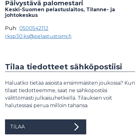
Päivystävä palomestari
Keski-Suomen pelastuslaitos, Tilanne- ja
johtokeskus
Puh:
0500542112
rksp30.ks@pelastustoimi.fi
Tilaa tiedotteet sähköpostiisi
Haluatko tietää asioista ensimmäisten joukossa? Kun
tilaat tiedotteemme, saat ne sähköpostiisi
välittömästi julkaisuhetkellä. Tilauksen voit
halutessasi perua milloin tahansa.
TILAA