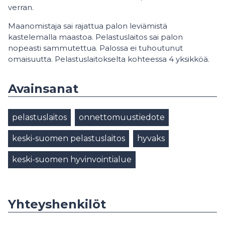
verran.
Maanomistaja sai rajattua palon leviämistä
kastelemalla maastoa. Pelastuslaitos sai palon
nopeasti sammutettua. Palossa ei tuhoutunut
omaisuutta. Pelastuslaitokselta kohteessa 4 yksikköä.
Avainsanat
pelastuslaitos
onnettomuustiedote
keski-suomen pelastuslaitos
hyvaks
keski-suomen hyvinvointialue
Yhteyshenkilöt