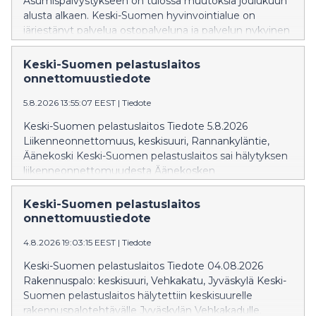
Asumispäivystykseen on tulossa muutoksia joulukuun
alusta alkaen. Keski-Suomen hyvinvointialue on
järjestänyt palvelua ostopalveluna ja palvelun nykyinen
ja ainut tuottaja Katulähetys ry on irtisanonut
sopimuksen päättymään 30.11. Asumispäivystyksessä
Keski-Suomen pelastuslaitos
on vuodepaikkoja 10 hengelle.
onnettomuustiedote
5.8.2026 13:55:07 EEST
|
Tiedote
Keski-Suomen pelastuslaitos Tiedote 5.8.2026
Liikenneonnettomuus, keskisuuri, Rannankyläntie,
Äänekoski Keski-Suomen pelastuslaitos sai hälytyksen
liikenneonnettomuudesta Äänekosken
Rannankyläntielle 20 yli yhden iltapäivällä.
Täysperävaunuyhdistelmä oli ajamassa pohjoiseen päin
Keski-Suomen pelastuslaitos
Jyväskyläntietä, kun yhdistelmä suistui tieltä päätyen
onnettomuustiedote
Rannankyläntielle. Yhdistelmän perävaunu kaatui
4.8.2026 19:03:15 EEST
|
Tiedote
onnettomuudessa ja Rannankyläntie on toistaiseksi
suljettu liikenteeltä. Onnettomuudessa ei aiheutunut
Keski-Suomen pelastuslaitos Tiedote 04.08.2026
henkilövahinkoja.
Rakennuspalo: keskisuuri, Vehkakatu, Jyväskylä Keski-
Suomen pelastuslaitos hälytettiin keskisuurelle
rakennuspalotehtävälle Jyväskylän Vehkakadulle.