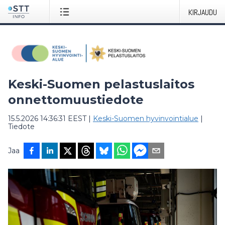
KIRJAUDU
Keski-Suomen pelastuslaitos
onnettomuustiedote
15.5.2026 14:36:31 EEST
|
Keski-Suomen hyvinvointialue
|
Tiedote
Jaa