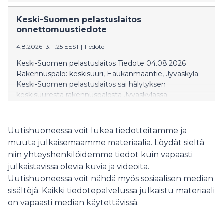
Tehtävälle hälytettiin kuusi pelastuslaitoksen yksikköä.
Kysessä oli liedelle kärähtäneet ruoat. Varsinaista paloa
Keski-Suomen pelastuslaitos
ei ollut, eikä tilanteesta aiheutunut henkilövahinkoja.
onnettomuustiedote
Lisätietoja: päivystävältä palomestarilta puh. 0500 542
4.8.2026 13:11:25 EEST
|
Tiedote
112
Keski-Suomen pelastuslaitos Tiedote 04.08.2026
Rakennuspalo: keskisuuri, Haukanmaantie, Jyväskylä
Keski-Suomen pelastuslaitos sai hälytyksen
keskisuuresta rakennuspalosta Jyväskylässä
Haukanmaantiellä. Tehtävälle hälytettiin seitsemän
pelastuslaitoksen yksikköä. Kohteessa syttyi liedellä
rasvapalo, joka saatiin sammumaan
Uutishuoneessa voit lukea tiedotteitamme ja
alkusammutuksella ennen pelastuslaitoksen
muuta julkaisemaamme materiaalia. Löydät sieltä
saapumista. Pelastuslaitoksen tehtäväksi jäi tilojen
niin yhteyshenkilöidemme tiedot kuin vapaasti
varmistus. Lisätietoja: päivystävältä palomestarilta puh.
julkaistavissa olevia kuvia ja videoita.
0500 542 112
Uutishuoneessa voit nähdä myös sosiaalisen median
sisältöjä. Kaikki tiedotepalvelussa julkaistu materiaali
on vapaasti median käytettävissä.