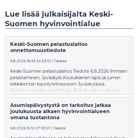
Lue lisää julkaisijalta Keski-
Suomen hyvinvointialue
Keski-Suomen pelastuslaitos
onnettomuustiedote
6.8.2026 18:53:34 EEST
|
Tiedote
Keski-Suomen pelastuslaitos Tiedote 6.8.2026 Ihmisen
pelastaminen, Jyväskylä Kouluikäinen lapsi jäi jumiin
leikkikentän kiipeilytelineeseen Jyväskylässä.
Pelastustoimella ei tehtävää. Paikalla olleet aikuiset
olivat auttaneet lapsen alas telineestä. Pelastustoimi ei
tiedota asiasta enempää.
Asumispäivystystä on tarkoitus jatkaa
joulukuusta alkaen hyvinvointialueen
omana tuotantona
6.8.2026 15:10:27 EEST
|
Tiedote