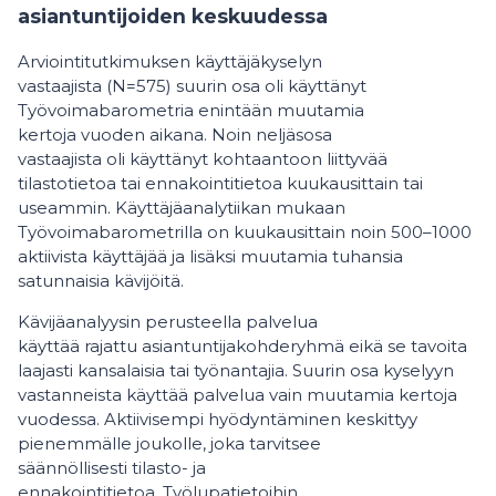
asiantuntijoiden keskuudessa
Arviointitutkimuksen käyttäjäkyselyn
vastaajista (N=575) suurin osa oli käyttänyt
Työvoimabarometria enintään muutamia
kertoja vuoden aikana. Noin neljäsosa
vastaajista oli käyttänyt kohtaantoon liittyvää
tilastotietoa tai ennakointitietoa kuukausittain tai
useammin. Käyttäjäanalytiikan mukaan
Työvoimabarometrilla on kuukausittain noin 500–1000
aktiivista käyttäjää ja lisäksi muutamia tuhansia
satunnaisia kävijöitä.
Kävijäanalyysin perusteella palvelua
käyttää rajattu asiantuntijakohderyhmä eikä se tavoita
laajasti kansalaisia tai työnantajia. Suurin osa kyselyyn
vastanneista käyttää palvelua vain muutamia kertoja
vuodessa. Aktiivisempi hyödyntäminen keskittyy
pienemmälle joukolle, joka tarvitsee
säännöllisesti tilasto- ja
ennakointitietoa. Työlupatietoihin