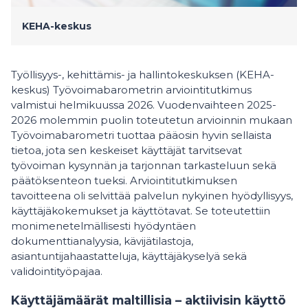
KEHA-keskus
Työllisyys-, kehittämis- ja hallintokeskuksen (KEHA-
keskus) Työvoimabarometrin arviointitutkimus
valmistui helmikuussa 2026. Vuodenvaihteen 2025-
2026 molemmin puolin toteutetun arvioinnin mukaan
Työvoimabarometri tuottaa pääosin hyvin sellaista
tietoa, jota sen keskeiset käyttäjät tarvitsevat
työvoiman kysynnän ja tarjonnan tarkasteluun sekä
päätöksenteon tueksi. Arviointitutkimuksen
tavoitteena oli selvittää palvelun nykyinen hyödyllisyys,
käyttäjäkokemukset ja käyttötavat. Se toteutettiin
monimenetelmällisesti hyödyntäen
dokumenttianalyysia, kävijätilastoja,
asiantuntijahaastatteluja, käyttäjäkyselyä sekä
validointityöpajaa.
Käyttäjämäärät maltillisia – aktiivisin käyttö