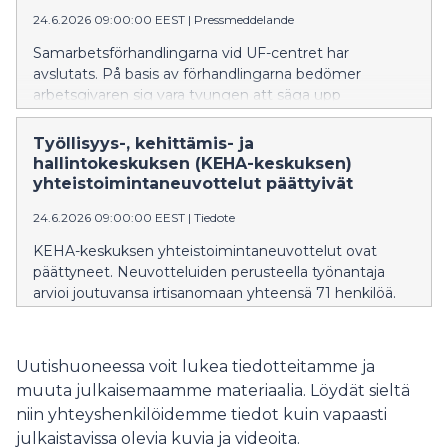
Development and Administrative Services Centre
24.6.2026 09:00:00 EEST
|
Pressmeddelande
(KEHA Centre).
Samarbetsförhandlingarna vid UF-centret har
avslutats. På basis av förhandlingarna bedömer
arbetsgivaren sig vara tvungen att säga upp
sammanlagt 71 personer.
Työllisyys-, kehittämis- ja
hallintokeskuksen (KEHA-keskuksen)
yhteistoimintaneuvottelut päättyivät
24.6.2026 09:00:00 EEST
|
Tiedote
KEHA-keskuksen yhteistoimintaneuvottelut ovat
päättyneet. Neuvotteluiden perusteella työnantaja
arvioi joutuvansa irtisanomaan yhteensä 71 henkilöä.
Uutishuoneessa voit lukea tiedotteitamme ja
muuta julkaisemaamme materiaalia. Löydät sieltä
niin yhteyshenkilöidemme tiedot kuin vapaasti
julkaistavissa olevia kuvia ja videoita.