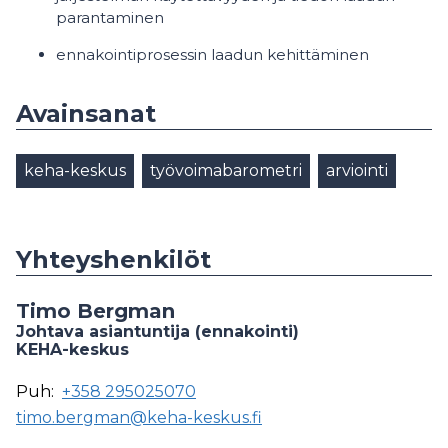
parantaminen
ennakointiprosessin laadun kehittäminen
Avainsanat
keha-keskus
työvoimabarometri
arviointi
Yhteyshenkilöt
Timo Bergman
Johtava asiantuntija (ennakointi)
KEHA-keskus
Puh:
+358 295025070
timo.bergman@keha-keskus.fi