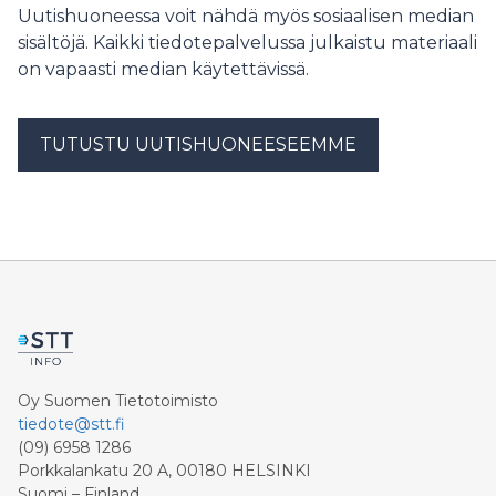
Uutishuoneessa voit nähdä myös sosiaalisen median
sisältöjä. Kaikki tiedotepalvelussa julkaistu materiaali
on vapaasti median käytettävissä.
TUTUSTU UUTISHUONEESEEMME
Oy Suomen Tietotoimisto
tiedote@stt.fi
(09) 6958 1286
Porkkalankatu 20 A, 00180 HELSINKI
Suomi – Finland