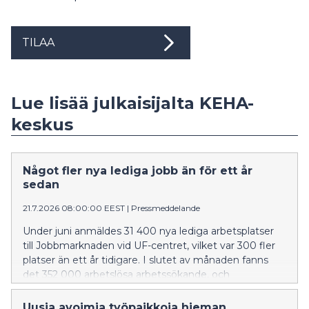
TILAA
Lue lisää julkaisijalta KEHA-
keskus
Något fler nya lediga jobb än för ett år
sedan
21.7.2026 08:00:00 EEST
|
Pressmeddelande
Under juni anmäldes 31 400 nya lediga arbetsplatser
till Jobbmarknaden vid UF-centret, vilket var 300 fler
platser än ett år tidigare. I slutet av månaden fanns
det 352 000 arbetslösa arbetssökande, och
sammanlagt 416 200 personer omfattades av den
breda arbetslösheten. Uppgifterna framgår av
Uusia avoimia työpaikkoja hieman