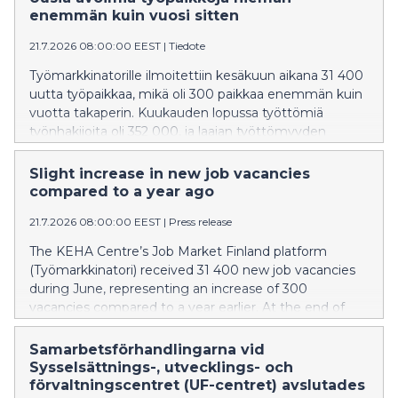
Sysselsättnings-, utvecklings- och förvaltningscentrets
enemmän kuin vuosi sitten
(UF-centret) sysselsättningsöversikt.
21.7.2026 08:00:00 EEST
|
Tiedote
Työmarkkinatorille ilmoitettiin kesäkuun aikana 31 400
uutta työpaikkaa, mikä oli 300 paikkaa enemmän kuin
vuotta takaperin. Kuukauden lopussa työttömiä
työnhakijoita oli 352 000, ja laajan työttömyyden
piirissä oli 416 200 henkilöä. Tiedot perustuvat
Työllisyys-, kehittämis- ja hallintokeskuksen (KEHA-
Slight increase in new job vacancies
keskus) Työllisyyskatsaukseen.
compared to a year ago
21.7.2026 08:00:00 EEST
|
Press release
The KEHA Centre’s Job Market Finland platform
(Työmarkkinatori) received 31 400 new job vacancies
during June, representing an increase of 300
vacancies compared to a year earlier. At the end of
the month, there were 352,000 unemployed
jobseekers, while 416,200 people were included in the
Samarbetsförhandlingarna vid
broad measure of unemployment. The figures are
Sysselsättnings-, utvecklings- och
based on the Employment Bulletin published by the
förvaltningscentret (UF-centret) avslutades