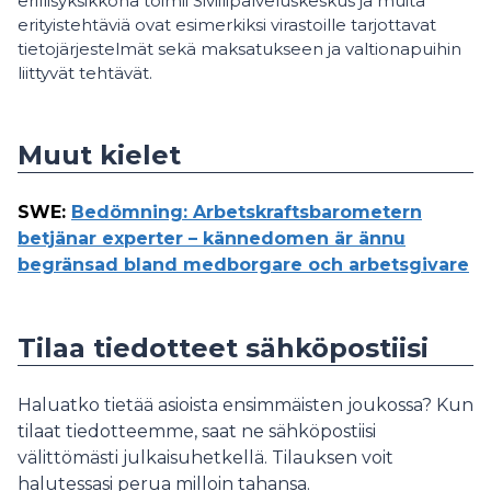
erillisyksikkönä toimii Siviilipalveluskeskus ja muita
erityistehtäviä ovat esimerkiksi virastoille tarjottavat
tietojärjestelmät sekä maksatukseen ja valtionapuihin
liittyvät tehtävät.
Muut kielet
SWE
:
Bedömning: Arbetskraftsbarometern
betjänar experter – kännedomen är ännu
begränsad bland medborgare och arbetsgivare
Tilaa tiedotteet sähköpostiisi
Haluatko tietää asioista ensimmäisten joukossa? Kun
tilaat tiedotteemme, saat ne sähköpostiisi
välittömästi julkaisuhetkellä. Tilauksen voit
halutessasi perua milloin tahansa.