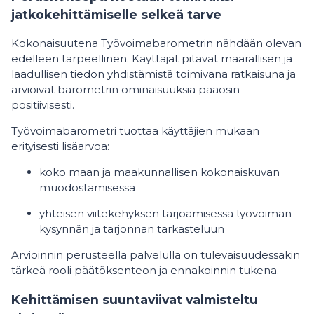
jatkokehittämiselle selkeä tarve
Kokonaisuutena Työvoimabarometrin nähdään olevan
edelleen tarpeellinen. Käyttäjät pitävät määrällisen ja
laadullisen tiedon yhdistämistä toimivana ratkaisuna ja
arvioivat barometrin ominaisuuksia pääosin
positiivisesti.
Työvoimabarometri tuottaa käyttäjien mukaan
erityisesti lisäarvoa:
koko maan ja maakunnallisen kokonaiskuvan
muodostamisessa
yhteisen viitekehyksen tarjoamisessa työvoiman
kysynnän ja tarjonnan tarkasteluun
Arvioinnin perusteella palvelulla on tulevaisuudessakin
tärkeä rooli päätöksenteon ja ennakoinnin tukena.
Kehittämisen suuntaviivat valmisteltu