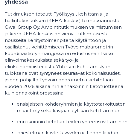
yhdessä
Tutkimuksen toteutti Työllisyys-, kehittämis- ja
hallintokeskuksen (KEHA-keskus) toimeksiannosta
Owal Group Oy. Arviointitutkimuksen valmistumisen
jälkeen KEHA-keskus on vienyt tutkimuksesta
nousseita kehitystoimenpiteitä käytäntöön ja
osallistanut kehittämiseen Työvoimabarometrin
koordinaatioryhmän, jossa on edustus sen lisäksi
elinvoimakeskuksista sekä työ- ja
elinkeinoministeriöstä. Yhteisen kehittämistyön
tuloksena ovat syntyneet seuraavat kokonaisuudet,
joiden pohjalta Työvoimabarometriä kehitetään
vuoden 2026 aikana niin ennakoinnin tietotuotteena
kuin ennakointiprosessina:
ensisijaisten kohderyhmien ja käyttötarkoitusten
määrittely sekä kävijäanalytiikan kehittäminen
ennakoinnin tietotuotteiden yhteensovittaminen
järjestelmän käytettävyyden ja tiedon laadun