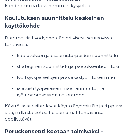
kohdentuu näitä vähemmän kysyntää.
Koulutuksen suunnittelu keskeinen
käyttökohde
Barometria hyödynnetään erityisesti seuraavissa
tehtävissä:
koulutuksen ja osaamistarpeiden suunnittelu
strateginen suunnittelu ja päätöksenteon tuki
työllisyyspalvelujen ja asiakastyön tukeminen
rajatusti työperäisen maahanmuuton ja
työlupaprosessien tietotarpeet
Käyttötavat vaihtelevat käyttäjäryhmittäin ja riippuvat
siitä, millaista tietoa heidän omat tehtävänsä
edellyttävät.
Peruskonsepti koetaan toimivaksi –