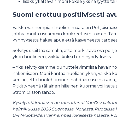
lisäksi yllättävän moni kokee yksinäisyyttä ta
Suomi erottuu positiivisesti a
Vaikka vanhempien huolien määrä on Pohjoismais
johtaa muita useammin konkreettisiin toimiin. Tä
kynnyksestä hakea apua että kasvaneesta tarpeest
Selvitys osoittaa samalla, että merkittävä osa poh
yksin huolineen, vaikka kokisi tuen hyödylliseksi.
– Yksi selvityksemme puhuttelevimmista havainnois
hakemiseen. Moni kantaa huoliaan yksin, vaikka kok
kertoo, että huolehtiminen nähdään usein asiana, jo
Pitkittyneenä tällainen hiljainen kuorma voi lisätä 
Ström Olsson sanoo.
Kyselytutkimuksen on toteuttanut YouGov vakuutu
helmikuussa 2026 Suomessa, Norjassa, Ruotsissa ja
0–17-vuotiaiden vanhempaa jokaisesta maasta. Kok