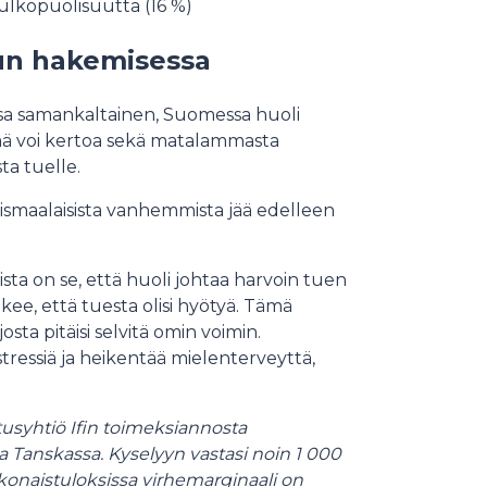
i ulkopuolisuutta (16 %)
vun hakemisessa
sa samankaltainen, Suomessa huoli
mä voi kertoa sekä matalammasta
a tuelle.
joismaalaisista vanhemmista jää edelleen
ta on se, että huoli johtaa harvoin tuen
ee, että tuesta olisi hyötyä. Tämä
sta pitäisi selvitä omin voimin.
stressiä ja heikentää mielenterveyttä,
syhtiö Ifin toimeksiannosta
 Tanskassa. Kyselyyn vastasi noin 1 000
onaistuloksissa virhemarginaali on