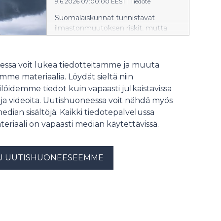
9.6.2026 07:00:00 EEST
|
Tiedote
taloustilanne on tällä hetkellä
kuormittava, ja siksi arjen
Suomalaiskunnat tunnistavat
varautumisen merkitys korostuu.
ilmastonmuutoksen riskit, mutta
ovat jäämässä jälkeen muista
Pohjoismaista konkreettisissa
varautumistoimissa.
ssa voit lukea tiedotteitamme ja muuta
me materiaalia. Löydät sieltä niin
löidemme tiedot kuin vapaasti julkaistavissa
 ja videoita. Uutishuoneessa voit nähdä myös
median sisältöjä. Kaikki tiedotepalvelussa
teriaali on vapaasti median käytettävissä.
U UUTISHUONEESEEMME