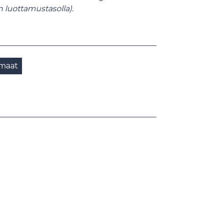
n luottamustasolla).
smaat