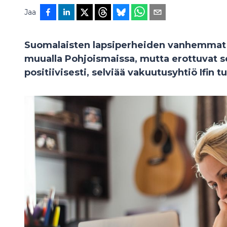
Jaa
Suomalaisten lapsiperheiden vanhemmat k
muualla Pohjoismaissa, mutta erottuvat s
positiivisesti, selviää vakuutusyhtiö Ifin