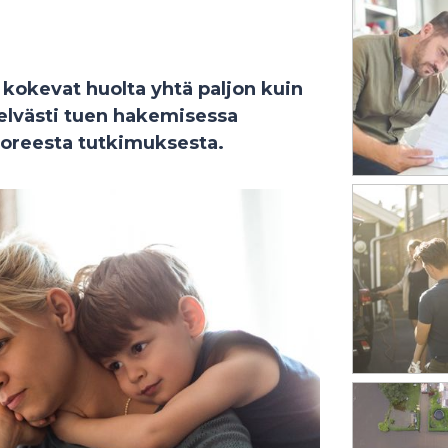
okevat huolta yhtä paljon kuin
elvästi tuen hakemisessa
 tuoreesta tutkimuksesta.