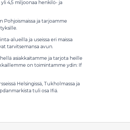
li 4,5 miljoonaa henkilö- ja
n Pohjoismaissa ja tarjoamme
ityksille.
ta-alueilla ja useissa eri maissa
aavat tarvitsemansa avun.
llä asiakkaitamme ja tarjota heille
kkaillemme on toimintamme ydin: If
rsseissä Helsingissä, Tukholmassa ja
anmarkista tuli osa Ifiä.