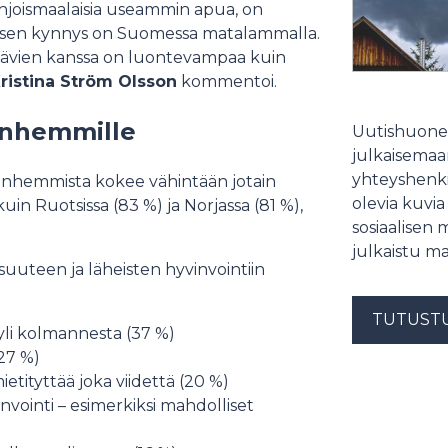
joismaalaisia useammin apua, on
kemisen kynnys on Suomessa matalammalla.
stävien kanssa on luontevampaa kuin
ristina Ström Olsson
kommentoi.
vanhemmille
Uutishuonee
julkaisemaam
yhteyshenki
vanhemmista kokee vähintään jotain
olevia kuvia
in Ruotsissa (83 %) ja Norjassa (81 %),
sosiaalisen 
julkaistu ma
suuteen ja läheisten hyvinvointiin
TUTUST
li kolmannesta (37 %)
27 %)
tityttää joka viidettä (20 %)
nvointi – esimerkiksi mahdolliset