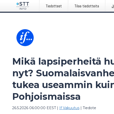
Tiedotteet
Tilaa tiedotteita
J
Mikä lapsiperheitä hu
nyt? Suomalaisvanh
tukea useammin kui
Pohjoismaissa
26.5.2026 06:00:00 EEST
|
If Vakuutus
|
Tiedote