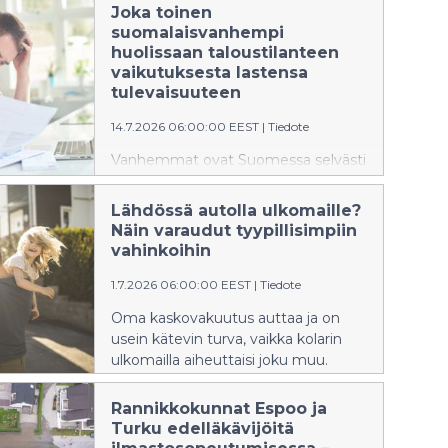
Joka toinen
suomalaisvanhempi
huolissaan taloustilanteen
vaikutuksesta lastensa
tulevaisuuteen
14.7.2026 06:00:00 EEST
|
Tiedote
Vanhemmat ovat Suomessa selvästi
enemmän huolissaan
taloustilanteen vaikutuksista
Lähdössä autolla ulkomaille?
lastensa tulevaisuuteen kuin muissa
Näin varaudut tyypillisimpiin
Pohjoismaissa. Huoli sosiaalisen
vahinkoihin
median vaikutuksista puolestaan
yhdistää pohjoismaisia vanhempia.
1.7.2026 06:00:00 EEST
|
Tiedote
Oma kaskovakuutus auttaa ja on
usein kätevin turva, vaikka kolarin
ulkomailla aiheuttaisi joku muu.
Rannikkokunnat Espoo ja
Turku edelläkävijöitä