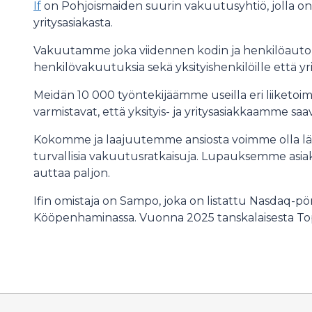
If
on Pohjoismaiden suurin vakuutusyhtiö, jolla on y
yritysasiakasta.
Vakuutamme joka viidennen kodin ja henkilöauto
henkilövakuutuksia sekä yksityishenkilöille että yr
Meidän 10 000 työntekijäämme useilla eri liiketoimin
varmistavat, että yksityis- ja yritysasiakkaamme s
Kokomme ja laajuutemme ansiosta voimme olla lähe
turvallisia vakuutusratkaisuja. Lupauksemme asia
auttaa paljon.
Ifin omistaja on Sampo, joka on listattu Nasdaq-pö
Kööpenhaminassa. Vuonna 2025 tanskalaisesta Topd