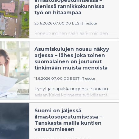
ilmastosopeutumisessa –
pienissä rannikkokunnissa
työ on hitaampaa
23.6.2026 07:00:00 EEST
|
Tiedote
Sopeutuminen sään ääri-ilmiöiden
voimistumiseen etenee Suomessa
eri tahtiin. Rannikkokunnissa
Asumiskulujen nousu näkyy
poliittisia päätöksissä ja
arjessa – lähes joka toinen
toimintasuunnitelmissa ollaan
suomalainen on joutunut
sisämaakuntia jäljessä, mutta
tinkimään muista menoista
sopeutuminen näkyy useammin
11.6.2026 07:00:00 EEST
|
Tiedote
käytännön toimissa.
Lyhyt ja napakka ingressi -suoraan
asiaan!Kaksi kolmesta työikäisestä
kertoo asumiskulujensa nousseen
vuoden sisällä, selviää Ifin
Suomi on jäljessä
teettämästä tutkimuksesta. Samalla
ilmastosopeutumisessa –
lähes joka toinen sanoo, että
Tanskasta mallia kuntien
asumiskulut ovat pakottaneet
varautumiseen
tinkimään muista menoista. Monelle