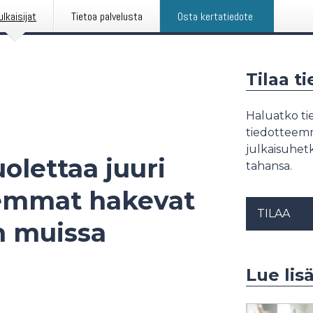
ulkaisijat
Tietoa palvelusta
Osta kertatiedote
Tilaa t
Haluatko tie
tiedotteemme
julkaisuhetk
olettaa juuri
tahansa.
emmat hakevat
TILAA
n muissa
Lue lis