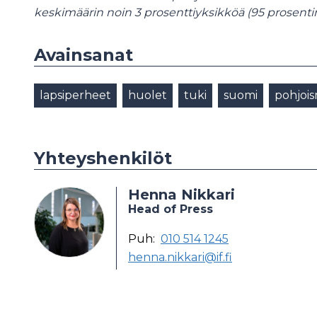
keskimäärin noin 3 prosenttiyksikköä (95 prosenti
Avainsanat
lapsiperheet
huolet
tuki
suomi
pohjoi
Yhteyshenkilöt
Henna Nikkari
Head of Press
Puh:
010 514 1245
henna.nikkari@if.fi