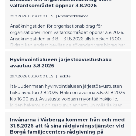
välfärdsområdet öppnar 3.8.2026
29.7.2026 08:30:00 EEST
|
Pressmeddelande
Ansökningstiden för organisationsbidrag för
organisationer inom välfärdsområdet öppnar 3.8.2026.
Ansökningstiden är 3.8. – 31.8.2026 tills klockan 16.00.
Bidrag kan endast beviljas de sökanden vars bidrag har
kommit in inom utsatt tid.
Hyvinvointialueen järjestöavustushaku
avautuu 3.8.2026
29.7.2026 08:30:00 EEST
|
Tiedote
Itä-Uudenmaan hyvinvointialueen järjestöavustusten
haku avautuu 3.8.2026. Haku on avoinna 3.8.-31.8.2026
klo 16.00 asti. Avustusta voidaan myöntää hakijoille,
joiden hakemus on saapunut annettuun määräaikaan
mennessä.
Invånarna i Vårberga kommer från och med
31.8.2026 att få sina rådgivningstjänster vid
Borgå familjecenters rådgivning på