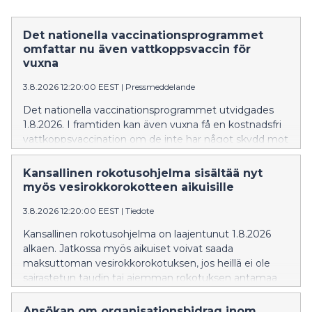
Det nationella vaccinationsprogrammet
omfattar nu även vattkoppsvaccin för
vuxna
3.8.2026 12:20:00 EEST
|
Pressmeddelande
Det nationella vaccinationsprogrammet utvidgades
1.8.2026. I framtiden kan även vuxna få en kostnadsfri
vattkoppsvaccination om de inte har något skydd mot
vattkoppor genom tidigare sjukdom eller vaccination.
Kansallinen rokotusohjelma sisältää nyt
myös vesirokkorokotteen aikuisille
3.8.2026 12:20:00 EEST
|
Tiedote
Kansallinen rokotusohjelma on laajentunut 1.8.2026
alkaen. Jatkossa myös aikuiset voivat saada
maksuttoman vesirokkorokotuksen, jos heillä ei ole
sairastetun taudin tai aiemman rokotuksen antamaa
suojaa vesirokkoa vastaan.
Ansökan om organisationsbidrag inom