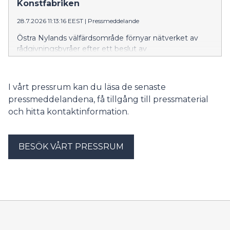
Konstfabriken
28.7.2026 11:13:16 EEST
|
Pressmeddelande
Östra Nylands välfärdsområde förnyar nätverket av
rådgivningsbyråer efter ett beslut av
välfärdsområdesfullmäktige. Verksamheten vid
rådgivningen i Vårberga i Borgå upphör 25.8.2026. Från
och med 31.8 kommer invånarna i området att få hjälp
I vårt pressrum kan du läsa de senaste
vid Borgå familjecenters rådgivning på Konstfabriken.
pressmeddelandena, få tillgång till pressmaterial
och hitta kontaktinformation.
BESÖK VÅRT PRESSRUM