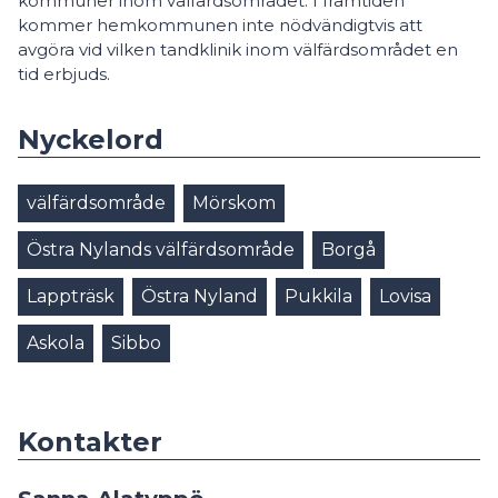
kommuner inom välfärdsområdet. I framtiden
kommer hemkommunen inte nödvändigtvis att
avgöra vid vilken tandklinik inom välfärdsområdet en
tid erbjuds.
Nyckelord
välfärdsområde
Mörskom
Östra Nylands välfärdsområde
Borgå
Lappträsk
Östra Nyland
Pukkila
Lovisa
Askola
Sibbo
Kontakter