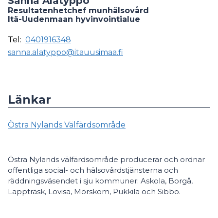
Sanna Alatyppö
Resultatenhetchef munhälsovård
Itä-Uudenmaan hyvinvointialue
Tel:
0401916348
sanna.alatyppo@itauusimaa.fi
Länkar
Östra Nylands Välfärdsområde
Östra Nylands välfärdsområde producerar och ordnar
offentliga social- och hälsovårdstjänsterna och
räddningsväsendet i sju kommuner: Askola, Borgå,
Lappträsk, Lovisa, Mörskom, Pukkila och Sibbo.