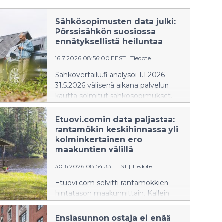
Sähkösopimusten data julki:
Pörssisähkön suosiossa
ennätyksellistä heiluntaa
16.7.2026 08:56:00 EEST
|
Tiedote
Sähkövertailu.fi analysoi 1.1.2026-
31.5.2026 välisenä aikana palvelun
kautta solmitut sähkösopimukset.
Selvitys paljasti pörssisähkön suosion
heiluneen poikkeuksellisen paljon
Etuovi.comin data paljastaa:
vuoden 2026 ensimmäisellä
rantamökin keskihinnassa yli
puoliskolla.
kolminkertainen ero
maakuntien välillä
30.6.2026 08:54:33 EEST
|
Tiedote
Etuovi.com selvitti rantamökkien
hintatason maakunnittain. Kallein
rantamökkimaakunta on Uusimaa,
jossa rantamökin keskihinta on 245
Ensiasunnon ostaja ei enää