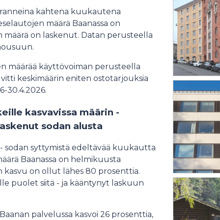
seuranneina kahtena kuukautena
dieselautojen määrä Baanassa on
n määrä on laskenut. Datan perusteella
 nousuun.
jen määrää käyttövoiman perusteella
lvitti keskimäärin eniten ostotarjouksia
26-30.4.2026.
eille kasvavissa määrin -
laskenut sodan alusta
 - sodan syttymistä edeltävää kuukautta
määrä Baanassa on helmikuusta
 kasvu on ollut lähes 80 prosenttia.
e puolet siitä - ja kääntynyt laskuun
anan palvelussa kasvoi 26 prosenttia,