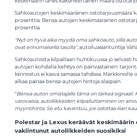
keskimäärin lähes kaksinkertainen määrä ostotarjo
Sähköautojen keskimääräinen ostotarjousmäärä k
prosenttia. Bensa-autojen keskimääräinen ostotarj
prosenttia.
"Nyt on hyvä aika myydä oma sähköauto, sillä autol
ovat erinomaisella tasolla"
, autoiluasiantuntija V
Sähköautoista kilpaillaan huhtikuussa jo selväst
autojen kohdalla kehitys on päinvastainen: tarjo
kiinnostus ei kasva samassa tahdissa. Markkinoille 
alkaa painaa bensa-autojen hintoja alaspäin.
"
Bensa-auton omistajalle tämä on tärkeä signaali. K
varovaisia, autoliikkeiden kilpailuttaminen on ain
myyntihinta. Se etu kaventuu, jos odottaa liian ka
Polestar ja Lexus keräävät keskimäärin e
vakiintunut autoliikkeiden suosikiksi