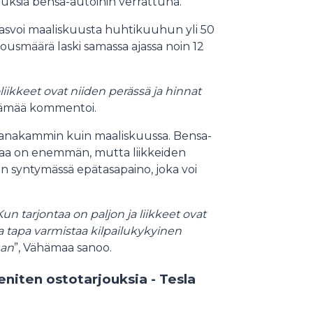
uksia bensa-autoihin verrattuna.
asvoi maaliskuusta huhtikuuhun yli 50
ousmäärä laski samassa ajassa noin 12
iikkeet ovat niiden perässä ja hinnat
ähämää kommentoi.
i hanakammin kuin maaliskuussa. Bensa-
ntaa on enemmän, mutta liikkeiden
on syntymässä epätasapaino, joka voi
un tarjontaa on paljon ja liikkeet ovat
oa tapa varmistaa kilpailukykyinen
uan
”, Vähämaa sanoo.
niten ostotarjouksia - Tesla