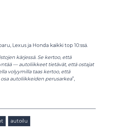
ubaru, Lexus ja Honda kaikki top 10:ssä.
istojen kärjessä. Se kertoo, että
ä — autoliikkeet tietävät, että ostajat
ella volyymilla taas kertoo, että
 osa autoliikkeiden perusarkea
”,
ot
autoilu