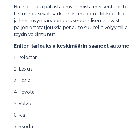
Baanan data paljastaa myös, mistä merkeistä autolii
Lexus nousevat kärkeen yli muiden - liikkeet luo
jälleenmyyntiarvoon poikkeuksellisen vahvasti. Tes
paljon ostotarjouksia per auto suurella volyymilla 
täysin vakiintunut.
Eniten tarjouksia keskimäärin saaneet automerk
1. Polestar
2. Lexus
3. Tesla
4. Toyota
5. Volvo
6. Kia
7. Skoda