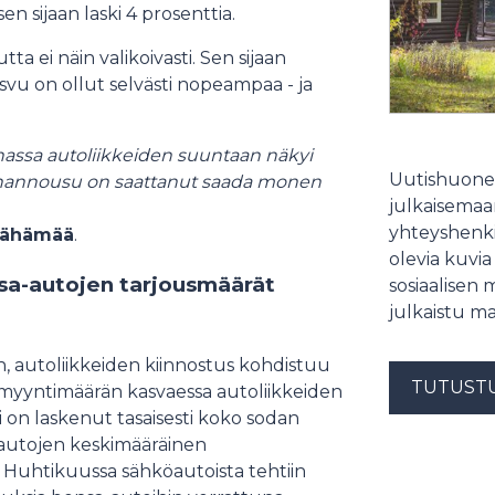
n sijaan laski 4 prosenttia.
a ei näin valikoivasti. Sen sijaan
svu on ollut selvästi nopeampaa - ja
nnassa autoliikkeiden suuntaan näkyi
Uutishuonee
hinnannousu on saattanut saada monen
julkaisemaam
yhteyshenki
 Vähämää
.
olevia kuvia
nsa-autojen tarjousmäärät
sosiaalisen 
julkaistu ma
, autoliikkeiden kiinnostus kohdistuu
TUTUST
 myyntimäärän kasvaessa autoliikkeiden
on laskenut tasaisesti koko sodan
autojen keskimääräinen
 Huhtikuussa sähköautoista tehtiin