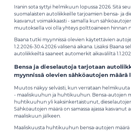
Iranin sota syttyi helmikuun lopussa 2026. Sitä 
suomalaisten autoliikkeille tarjoamien bensa- ja 
kasvanut voimakkaasti - samalla kun sähköautoje
muutoksella voi olla yhteys polttoaineen hinnan
Baana tutki myynnissä olevien käytettävien auto
1.2.2026-30.4.2026 välisenä aikana. Lisäksi Baana se
autoliikkeiltä saaneet automerkit aikaväliltä 1.1.20
Bensa ja dieselautoja tarjotaan autoliikk
myynnissä olevien sähköautojen määrä 
Muutos näkyy selvästi, kun verrataan helmikuuta
- maaliskuuhun ja huhtikuuhun. Bensa-autojen 
huhtikuuhun yli kaksinkertaistunut, dieselautojen
Sähköautojen määrä on samassa ajassa kasvanut all
maaliskuun jälkeen.
Maaliskuusta huhtikuuhun bensa-autojen määrä Ba