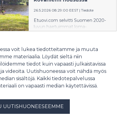
26.5.2026 08:29:00 EEST
|
Tiedote
Etuovi.com selvitti Suomen 2020-
luvun haetuimmat loma-
asuntopaikkakunnat kesämökkien
sesonkikaudella 1.5.-31.8.
ssa voit lukea tiedotteitamme ja muuta
me materiaalia. Löydät sieltä niin
löidemme tiedot kuin vapaasti julkaistavissa
 ja videoita. Uutishuoneessa voit nähdä myös
median sisältöjä. Kaikki tiedotepalvelussa
teriaali on vapaasti median käytettävissä.
U UUTISHUONEESEEMME