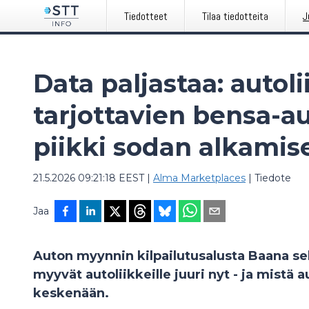
Tiedotteet
Tilaa tiedotteita
J
Data paljastaa: autoli
tarjottavien bensa-a
piikki sodan alkamis
21.5.2026 09:21:18 EEST
|
Alma Marketplaces
|
Tiedote
Jaa
Auton myynnin kilpailutusalusta Baana selv
myyvät autoliikkeille juuri nyt - ja mistä a
keskenään.