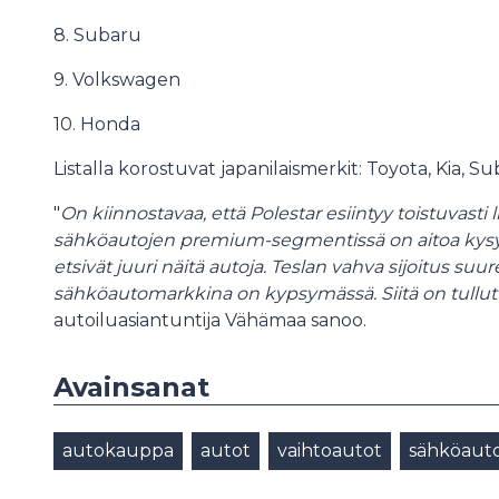
8. Subaru
9. Volkswagen
10. Honda
Listalla korostuvat japanilaismerkit: Toyota, Kia, S
"
On kiinnostavaa, että Polestar esiintyy toistuvasti l
sähköautojen premium-segmentissä on aitoa kysyntä
etsivät juuri näitä autoja. Teslan vahva sijoitus suur
sähköautomarkkina on kypsymässä. Siitä on tullut
autoiluasiantuntija Vähämaa sanoo.
Avainsanat
autokauppa
autot
vaihtoautot
sähköaut