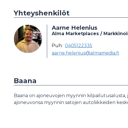
Yhteyshenkilöt
Aarne Helenius
Alma Marketplaces / Markkinoi
Puh:
0405122335
aarne.helenius@almamedia.fi
Baana
Baana on ajoneuvojen myynnin kilpailutusalusta, jo
ajoneuvonsa myynnin satojen autoliikkeiden kesk