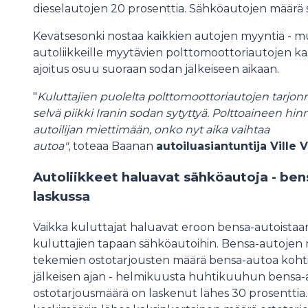
dieselautojen 20 prosenttia. Sähköautojen määrä se
Kevätsesonki nostaa kaikkien autojen myyntiä - mutt
autoliikkeille myytävien polttomoottoriautojen ka
ajoitus osuu suoraan sodan jälkeiseen aikaan.
"
Kuluttajien puolelta polttomoottoriautojen tarjo
selvä piikki Iranin sodan sytyttyä. Polttoaineen 
autoilijan miettimään, onko nyt aika vaihtaa
autoa"
, toteaa Baanan
autoiluasiantuntija Ville
Autoliikkeet haluavat sähköautoja - be
laskussa
Vaikka kuluttajat haluavat eroon bensa-autoistaan
kuluttajien tapaan sähköautoihin. Bensa-autojen
tekemien ostotarjousten määrä bensa-autoa kohti 
jälkeisen ajan - helmikuusta huhtikuuhun bensa-
ostotarjousmäärä on laskenut lähes 30 prosenttia.