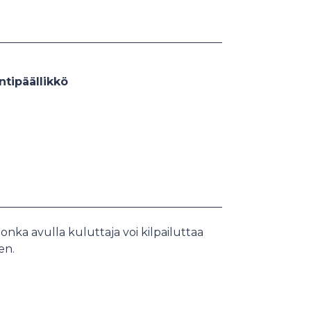
ntipäällikkö
nka avulla kuluttaja voi kilpailuttaa
en.