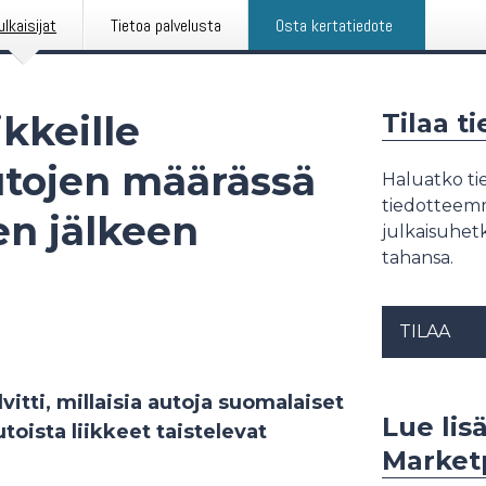
ulkaisijat
Tietoa palvelusta
Osta kertatiedote
ikkeille
Tilaa t
utojen määrässä
Haluatko tie
tiedotteemme
en jälkeen
julkaisuhetk
tahansa.
TILAA
itti, millaisia autoja suomalaiset
Lue lis
utoista liikkeet taistelevat
Market