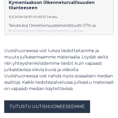
vuosittain keskimäärin yksitoista onnettomuutta.
Kymenlaakson liikenneturvallisuuden
Suurimmassa osassa aiheuttajana oli toinen
tilanteeseen
moottoriajoneuvo.
12.5.2026 06:37:00 EEST
|
Kutsu
Tervetuloa Onnettomuustietoinstituutti OTIn ja
Kymenlaakson liikenneonnettomuuksien
tutkijalautakunnan mediatilaisuuteen tiistaina 26.5.2026
klo 11 Pohjola-taloon 8. kerrokseen,
Kauppamiehenkatu 4, Kouvola. (Huom. osoite korjattu,
Uutishuoneessa voit lukea tiedotteitamme ja
ilmoitettu aiemmin virheellisesti Valimotien
muuta julkaisemaamme materiaalia. Löydät sieltä
virastotalo).
niin yhteyshenkilöidemme tiedot kuin vapaasti
julkaistavissa olevia kuvia ja videoita.
Uutishuoneessa voit nähdä myös sosiaalisen median
sisältöjä. Kaikki tiedotepalvelussa julkaistu materiaali
on vapaasti median käytettävissä.
TUTUSTU UUTISHUONEESEEMME