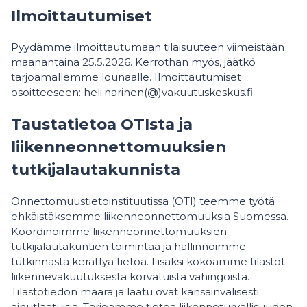
Ilmoittautumiset
Pyydämme ilmoittautumaan tilaisuuteen viimeistään
maanantaina 25.5.2026. Kerrothan myös, jäätkö
tarjoamallemme lounaalle. Ilmoittautumiset
osoitteeseen: heli.narinen(@)vakuutuskeskus.fi
Taustatietoa OTIsta ja
liikenneonnettomuuksien
tutkijalautakunnista
Onnettomuustietoinstituutissa (OTI) teemme työtä
ehkäistäksemme liikenneonnettomuuksia Suomessa.
Koordinoimme liikenneonnettomuuksien
tutkijalautakuntien toimintaa ja hallinnoimme
tutkinnasta kerättyä tietoa. Lisäksi kokoamme tilastot
liikennevakuutuksesta korvatuista vahingoista.
Tilastotiedon määrä ja laatu ovat kansainvälisesti
ainutlaatuisia. Tarjoamme tietoa liikenneturvallisuuden