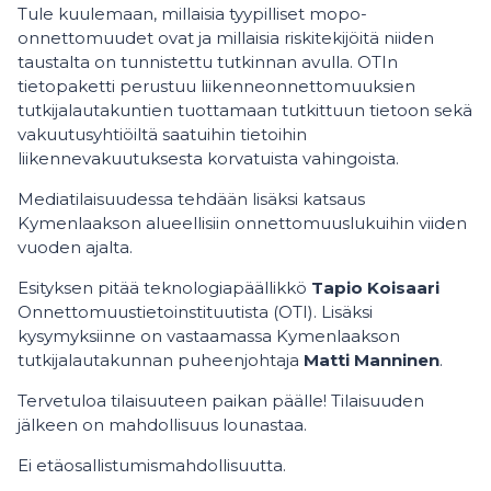
Tule kuulemaan, millaisia tyypilliset mopo-
onnettomuudet ovat ja millaisia riskitekijöitä niiden
taustalta on tunnistettu tutkinnan avulla. OTIn
tietopaketti perustuu liikenneonnettomuuksien
tutkijalautakuntien tuottamaan tutkittuun tietoon sekä
vakuutusyhtiöiltä saatuihin tietoihin
liikennevakuutuksesta korvatuista vahingoista.
Mediatilaisuudessa tehdään lisäksi katsaus
Kymenlaakson alueellisiin onnettomuuslukuihin viiden
vuoden ajalta.
Esityksen pitää teknologiapäällikkö
Tapio Koisaari
Onnettomuustietoinstituutista (OTI). Lisäksi
kysymyksiinne on vastaamassa Kymenlaakson
tutkijalautakunnan puheenjohtaja
Matti Manninen
.
Tervetuloa tilaisuuteen paikan päälle! Tilaisuuden
jälkeen on mahdollisuus lounastaa.
Ei etäosallistumismahdollisuutta.