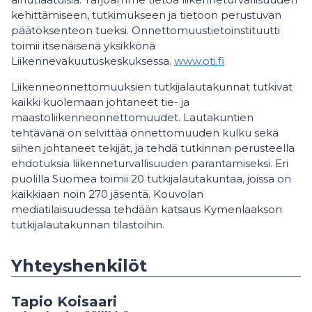
kehittämiseen, tutkimukseen ja tietoon perustuvan
päätöksenteon tueksi. Onnettomuustietoinstituutti
toimii itsenäisenä yksikkönä
Liikennevakuutuskeskuksessa.
www.oti.fi
Liikenneonnettomuuksien tutkijalautakunnat tutkivat
kaikki kuolemaan johtaneet tie- ja
maastoliikenneonnettomuudet. Lautakuntien
tehtävänä on selvittää onnettomuuden kulku sekä
siihen johtaneet tekijät, ja tehdä tutkinnan perusteella
ehdotuksia liikenneturvallisuuden parantamiseksi. Eri
puolilla Suomea toimii 20 tutkijalautakuntaa, joissa on
kaikkiaan noin 270 jäsentä. Kouvolan
mediatilaisuudessa tehdään katsaus Kymenlaakson
tutkijalautakunnan tilastoihin.
Yhteyshenkilöt
Tapio Koisaari