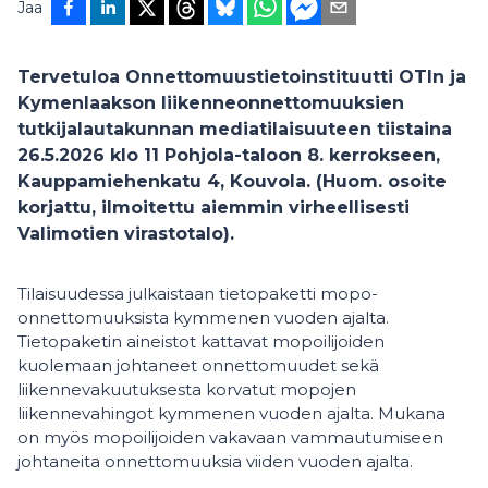
Jaa
Tervetuloa Onnettomuustietoinstituutti OTIn ja
Kymenlaakson liikenneonnettomuuksien
tutkijalautakunnan mediatilaisuuteen
tiistaina
26.5.2026 klo 11
Pohjola-taloon 8. kerrokseen,
Kauppamiehenkatu 4, Kouvola.
(Huom. osoite
korjattu, ilmoitettu aiemmin virheellisesti
Valimotien virastotalo).
Tilaisuudessa julkaistaan tietopaketti mopo-
onnettomuuksista kymmenen vuoden ajalta.
Tietopaketin aineistot kattavat mopoilijoiden
kuolemaan johtaneet onnettomuudet sekä
liikennevakuutuksesta korvatut mopojen
liikennevahingot kymmenen vuoden ajalta. Mukana
on myös mopoilijoiden vakavaan vammautumiseen
johtaneita onnettomuuksia viiden vuoden ajalta.