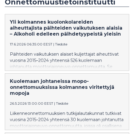
Onnettomuustietoinstituutti
Yli kolmannes kuolonkolareiden
aiheuttajista päihteiden vaikutuksen alaisia
– Alkoholi edelleen päihdetyypeistä yleisin
17.6.2026 06:35:00 EEST
|
Tiedote
Päihteiden vaikutuksen alaiset kuljettajat aiheuttivat
vuosina 2015–2024 yhteensä 526 kuolemaan
johtanutta moottoriajoneuvo-onnettomuutta. Se
vastaa 37 prosenttia kaikista kuolemaan johtaneista
onnettomuuksista kymmenen vuoden aikana. Lisäksi
Kuolemaan johtaneissa mopo-
päihteiden vaikutuksen alaiset moottoriajoneuvon
onnettomuuksissa kolmannes viritettyjä
kuljettajat aiheuttivat 15 jalankulkijan, polkupyöräilijän
mopoja
tai kevyellä sähköajoneuvolla liikkuneen kuolemaan
26.5.2026 13:00:00 EEST
|
Tiedote
johtanutta onnettomuutta.
Liikenneonnettomuuksien tutkijalautakunnat tutkivat
vuosina 2015–2024 yhteensä 30 kuolemaan johtanutta
moottoriajoneuvo-onnettomuutta, joissa oli osallisena
mopoilija. Kaikista onnettomuuksiin osallisista