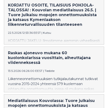
mopoista yli puolessa oli tekniseen kuntoon liittyviä
KORJATTU OSOITE, TILAISUUS POHJOLA-
ongelmia, kuten virittäminen, tekniset viat tai
TALOSSA! : Kouvolan mediatilaisuus 26.5. |
puutteet renkaiden kunnossa. Myös mopoilijoiden
Tuore julkaisu mopojen onnettomuuksista
ajokunnossa todettiin puutteita.
ja katsaus Kymenlaakson
liikenneturvallisuuden tilanteeseen
22.5.2026 12:53:36 EEST
|
Kutsu
KORJATTU JAKELU: Ilmoitimme aiemmin virheellisesti
tilaisuuden olevan Valimotien virastotalossa, mutta
tilaisuus pidetään Pohjola-talon 8. kerroksessa.
Raskas ajoneuvo mukana 60
Pahoittelut sekaannuksesta ja tervetuloa tilaisuuteen!
kuolonkolarissa vuosittain, aiheuttajana
Tervetuloa Onnettomuustietoinstituutti OTIn ja
viidenneksessä
Kymenlaakson liikenneonnettomuuksien
tutkijalautakunnan mediatilaisuuteen tiistaina 26.5.2026
13.5.2026 06:26:00 EEST
|
Tiedote
klo 11 Pohjola-taloon 8. kerrokseen,
Liikenneonnettomuuksien tutkijalautakunnat tutkivat
Kauppamiehenkatu 4, Kouvola.
vuosina 2015–2024 yhteensä 579 kuolemaan
johtanutta onnettomuutta, joissa oli mukana raskas
ajoneuvo eli kuorma-auto tai linja-auto. Raskaiden
ajoneuvojen kuljettajat aiheuttivat näistä
Mediatilaisuus Kouvolassa: Tuore julkaisu
onnettomuuksista hieman alle viidenneksen (19 %) eli
mopojen onnettomuuksista ja katsaus