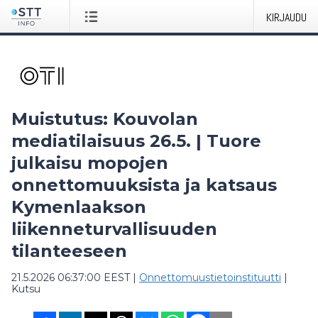
KIRJAUDU
Muistutus: Kouvolan
mediatilaisuus 26.5. | Tuore
julkaisu mopojen
onnettomuuksista ja katsaus
Kymenlaakson
liikenneturvallisuuden
tilanteeseen
21.5.2026 06:37:00 EEST
|
Onnettomuustietoinstituutti
|
Kutsu