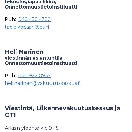
teknologiapäällikkö,
Onnettomuustietoinstituutti
Puh:
040 450 4782
tapio.koisaari@oti.fi
Heli Narinen
viestinnän asiantuntija
Onnettomuustietoinstituutti
Puh:
040 922 0932
heli.narinen@vakuutuskeskus.fi
Viestintä, Liikennevakuutuskeskus ja
OTI
Arkisin yleensä klo 9–15