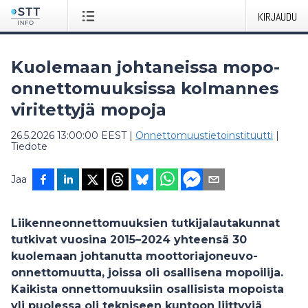
KIRJAUDU
Kuolemaan johtaneissa mopo-
onnettomuuksissa kolmannes
viritettyjä mopoja
26.5.2026 13:00:00 EEST
|
Onnettomuustietoinstituutti
|
Tiedote
Jaa
Liikenneonnettomuuksien tutkijalautakunnat
tutkivat vuosina 2015–2024 yhteensä 30
kuolemaan johtanutta moottoriajoneuvo-
onnettomuutta, joissa oli osallisena mopoilija.
Kaikista onnettomuuksiin osallisista mopoista
yli puolessa oli tekniseen kuntoon liittyviä