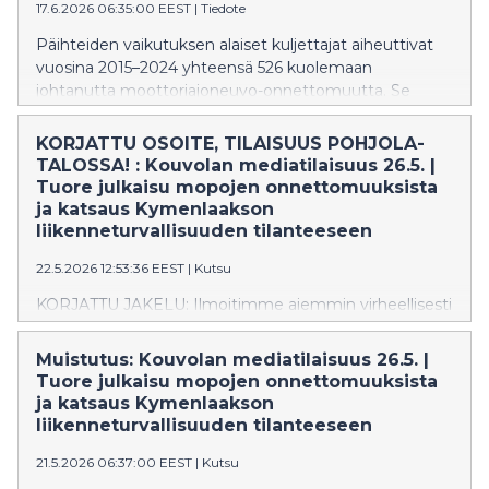
17.6.2026 06:35:00 EEST
|
Tiedote
Päihteiden vaikutuksen alaiset kuljettajat aiheuttivat
vuosina 2015–2024 yhteensä 526 kuolemaan
johtanutta moottoriajoneuvo-onnettomuutta. Se
vastaa 37 prosenttia kaikista kuolemaan johtaneista
onnettomuuksista kymmenen vuoden aikana. Lisäksi
KORJATTU OSOITE, TILAISUUS POHJOLA-
päihteiden vaikutuksen alaiset moottoriajoneuvon
TALOSSA! : Kouvolan mediatilaisuus 26.5. |
kuljettajat aiheuttivat 15 jalankulkijan, polkupyöräilijän
Tuore julkaisu mopojen onnettomuuksista
tai kevyellä sähköajoneuvolla liikkuneen kuolemaan
ja katsaus Kymenlaakson
johtanutta onnettomuutta.
liikenneturvallisuuden tilanteeseen
22.5.2026 12:53:36 EEST
|
Kutsu
KORJATTU JAKELU: Ilmoitimme aiemmin virheellisesti
tilaisuuden olevan Valimotien virastotalossa, mutta
tilaisuus pidetään Pohjola-talon 8. kerroksessa.
Muistutus: Kouvolan mediatilaisuus 26.5. |
Pahoittelut sekaannuksesta ja tervetuloa tilaisuuteen!
Tuore julkaisu mopojen onnettomuuksista
Tervetuloa Onnettomuustietoinstituutti OTIn ja
ja katsaus Kymenlaakson
Kymenlaakson liikenneonnettomuuksien
liikenneturvallisuuden tilanteeseen
tutkijalautakunnan mediatilaisuuteen tiistaina 26.5.2026
21.5.2026 06:37:00 EEST
|
Kutsu
klo 11 Pohjola-taloon 8. kerrokseen,
Kauppamiehenkatu 4, Kouvola.