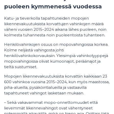
puoleen kymmenessä vuodessa
Katu- ja tieverkolla tapahtuneiden mopojen
liikennevakuutuksista korvattujen vahinkojen määrä
väheni vuosien 2015–2024 aikana lähes puoleen, noin
kolmesta tuhannesta noin puoleentoista tuhanteen.
Henkilövahinkojen osuus on mopovahingoissa korkea.
Kolme neljästä vahingosta johti
henkilövahinkokorvauksiin. Yleisimpiä vahinkotyyppejä
mopovahingoissa olivat kumoonajot, peräänajot ja
tieltä suistumiset.
Mopojen liikennevakuutuksista korvattiin kaikkiaan 23
600 vahinkoa vuosina 2015–2024, kun myös maastossa,
piha-alueilla, pysäköintialueilla ja vastaavilla
tapahtuneet vahingot lasketaan mukaan.
– Sekä vakavammat mopo-onnettomuudet että
lievemmät liikennevahingot ovat vähentyneet
pidemmällä aikavälillä, mikä on hieno asia. Osittain tätä