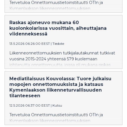
Tervetuloa Onnettomuustietoinstituutti OTIn ja
Kymenlaakson liikenneonnettomuuksien
tutkijalautakunnan mediatilaisuuteen tiistaina 26.5.2026
klo 11 Pohjola-taloon 8. kerrokseen,
Raskas ajoneuvo mukana 60
Kauppamiehenkatu 4, Kouvola. (Huom. osoite korjattu,
kuolonkolarissa vuosittain, aiheuttajana
ilmoitettu aiemmin virheellisesti Valimotien
viidenneksessä
virastotalo).
13.5.2026 06:26:00 EEST
|
Tiedote
Liikenneonnettomuuksien tutkijalautakunnat tutkivat
vuosina 2015–2024 yhteensä 579 kuolemaan
johtanutta onnettomuutta, joissa oli mukana raskas
ajoneuvo eli kuorma-auto tai linja-auto. Raskaiden
ajoneuvojen kuljettajat aiheuttivat näistä
Mediatilaisuus Kouvolassa: Tuore julkaisu
onnettomuuksista hieman alle viidenneksen (19 %) eli
mopojen onnettomuuksista ja katsaus
vuosittain keskimäärin yksitoista onnettomuutta.
Kymenlaakson liikenneturvallisuuden
Suurimmassa osassa aiheuttajana oli toinen
tilanteeseen
moottoriajoneuvo.
12.5.2026 06:37:00 EEST
|
Kutsu
Tervetuloa Onnettomuustietoinstituutti OTIn ja
Kymenlaakson liikenneonnettomuuksien
tutkijalautakunnan mediatilaisuuteen tiistaina 26.5.2026