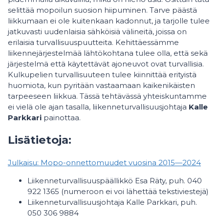
selittää mopoilun suosion hiipuminen. Tarve päästä
liikkumaan ei ole kuitenkaan kadonnut, ja tarjolle tulee
jatkuvasti uudenlaisia sähköisiä välineitä, joissa on
erilaisia turvallisuuspuutteita. Kehittäessämme
liikennejärjestelmää lähtökohtana tulee olla, että sekä
järjestelmä että käytettävät ajoneuvot ovat turvallisia.
Kulkupelien turvallisuuteen tulee kiinnittää erityistä
huomiota, kun pyritään vastaamaan kaikenikäisten
tarpeeseen liikkua. Tässä tehtävässä yhteiskuntamme
ei vielä ole ajan tasalla, liikenneturvallisuusjohtaja
Kalle
Parkkari
painottaa.
Lisätietoja:
Julkaisu: Mopo-onnettomuudet vuosina 2015—2024
Liikenneturvallisuuspäällikkö Esa Räty, puh. 040
922 1365 (numeroon ei voi lähettää tekstiviestejä)
Liikenneturvallisuusjohtaja Kalle Parkkari, puh.
050 306 9884