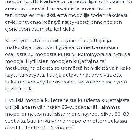
mopon käsittelyvirheestä tai mopoilijan ennakointi- tai
arviointivirheestä. Ennakointi- tai arviointivirhe
tarkoittaa esimerkiksi, että mopoilija todennäköisesti
arvioi ehtivänsä kääntyä risteyksestä ennen toisen
ajoneuvon osumista kohdalle.
Kaksipyöräisillä mopoilla ajaneet kuljettajat ja
matkustajat käyttivät kypärää. Onnettomuuksiin
osallisista 30 moposta kuusi oli kolmipyöräisiä hytillisiä
mopoja. Hytillisten mopojen kuljettajina tai
matkustajina olleista seitsemästä henkilöstä vain kaksi
käytti turvavyötä. Tutkijalautakunnat arvioivat, että
kaksi menehtynyttä olisi voinut säilyä hengissä vyötä
käyttämällä.
Hytillisiä mopoja kuljettaneista kuudesta kuljettajasta
viisi oli iältään vähintään 65-vuotiaita. Iäkkäimmät
mopo-onnettomuuksissa menehtyneet olivat 80–89-
vuotiaita. Suurin ikäryhmä mopo-onnettomuuksissa
olivat kuitenkin 15–17-vuotiaat.