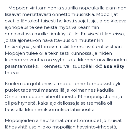
– Mopojen virittäminen ja suurilla nopeuksilla ajaminen
lisäävät merkittävästi onnettomuusriskiä. Mopoilijat
ovat jo lähtökohtaisesti heikosti suojattuja, ja poikkeava
ajonopeus tekee heistä myös vaikeammin
ennakoitavia muille tienkäyttäjille. Erityisesti tilanteissa,
joissa ajoneuvon havaittavuus on muutenkin
heikentynyt, virittämisen riskit korostuvat entisestään.
Mopojen tulee olla teknisesti kunnossa, ja niiden
kunnon valvontaa on syytä lisätä liikenneturvallisuuden
parantamiseksi, liikenneturvallisuuspäällikkö
Esa Räty
toteaa.
Kuolemaan johtaneista mopo-onnettomuuksista yli
puolet tapahtui maanteillä ja kolmannes kaduilla.
Onnettomuuden aiheuttaneista 19 mopoilijasta neljä
oli päihtyneitä, kaksi ajokiellossa ja seitsemällä oli
taustalla liikennerikkomuksia lähivuosilta.
Mopoilijoiden aiheuttamat onnettomuudet johtuivat
lähes yhtä usein joko mopoilijan havaintovirheestä,