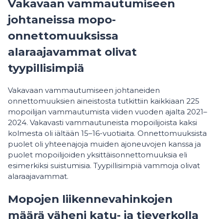
Vakavaan vammautumiseen
johtaneissa mopo-
onnettomuuksissa
alaraajavammat olivat
tyypillisimpiä
Vakavaan vammautumiseen johtaneiden
onnettomuuksien aineistosta tutkittiin kaikkiaan 225
mopoilijan vammautumista viiden vuoden ajalta 2021–
2024. Vakavasti vammautuneista mopoilijoista kaksi
kolmesta oli iältään 15–16-vuotiaita. Onnettomuuksista
puolet oli yhteenajoja muiden ajoneuvojen kanssa ja
puolet mopoilijoiden yksittäisonnettomuuksia eli
esimerkiksi suistumisia. Tyypillisimpiä vammoja olivat
alaraajavammat.
Mopojen liikennevahinkojen
määrä väheni katu- ja tieverkolla