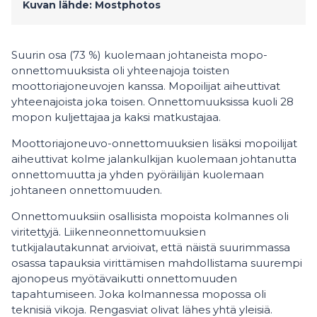
Kuvan lähde: Mostphotos
Suurin osa (73 %) kuolemaan johtaneista mopo-
onnettomuuksista oli yhteenajoja toisten
moottoriajoneuvojen kanssa. Mopoilijat aiheuttivat
yhteenajoista joka toisen. Onnettomuuksissa kuoli 28
mopon kuljettajaa ja kaksi matkustajaa.
Moottoriajoneuvo-onnettomuuksien lisäksi mopoilijat
aiheuttivat kolme jalankulkijan kuolemaan johtanutta
onnettomuutta ja yhden pyöräilijän kuolemaan
johtaneen onnettomuuden.
Onnettomuuksiin osallisista mopoista kolmannes oli
viritettyjä. Liikenneonnettomuuksien
tutkijalautakunnat arvioivat, että näistä suurimmassa
osassa tapauksia virittämisen mahdollistama suurempi
ajonopeus myötävaikutti onnettomuuden
tapahtumiseen. Joka kolmannessa mopossa oli
teknisiä vikoja. Rengasviat olivat lähes yhtä yleisiä.