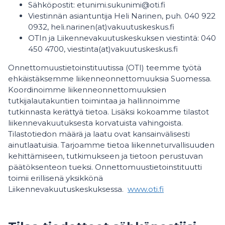
Sähköpostit: etunimi.sukunimi@oti.fi
Viestinnän asiantuntija Heli Narinen, puh. 040 922
0932, heli.narinen(at)vakuutuskeskus.fi
OTIn ja Liikennevakuutuskeskuksen viestintä: 040
450 4700, viestinta(at)vakuutuskeskus.fi
Onnettomuustietoinstituutissa (OTI) teemme työtä
ehkäistäksemme liikenneonnettomuuksia Suomessa.
Koordinoimme liikenneonnettomuuksien
tutkijalautakuntien toimintaa ja hallinnoimme
tutkinnasta kerättyä tietoa. Lisäksi kokoamme tilastot
liikennevakuutuksesta korvatuista vahingoista.
Tilastotiedon määrä ja laatu ovat kansainvälisesti
ainutlaatuisia. Tarjoamme tietoa liikenneturvallisuuden
kehittämiseen, tutkimukseen ja tietoon perustuvan
päätöksenteon tueksi. Onnettomuustietoinstituutti
toimii erillisenä yksikkönä
Liikennevakuutuskeskuksessa.
www.oti.fi