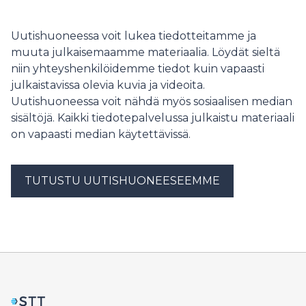
klo 11 Pohjola-taloon 8. kerrokseen,
Kauppamiehenkatu 4, Kouvola. (Huom. osoite korjattu,
Uutishuoneessa voit lukea tiedotteitamme ja
ilmoitettu aiemmin virheellisesti Valimotien
muuta julkaisemaamme materiaalia. Löydät sieltä
virastotalo).
niin yhteyshenkilöidemme tiedot kuin vapaasti
julkaistavissa olevia kuvia ja videoita.
Uutishuoneessa voit nähdä myös sosiaalisen median
sisältöjä. Kaikki tiedotepalvelussa julkaistu materiaali
on vapaasti median käytettävissä.
TUTUSTU UUTISHUONEESEEMME