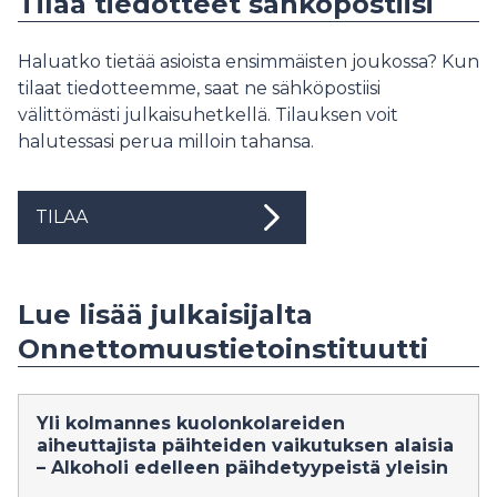
Tilaa tiedotteet sähköpostiisi
Haluatko tietää asioista ensimmäisten joukossa? Kun
tilaat tiedotteemme, saat ne sähköpostiisi
välittömästi julkaisuhetkellä. Tilauksen voit
halutessasi perua milloin tahansa.
TILAA
Lue lisää julkaisijalta
Onnettomuustietoinstituutti
Yli kolmannes kuolonkolareiden
aiheuttajista päihteiden vaikutuksen alaisia
– Alkoholi edelleen päihdetyypeistä yleisin