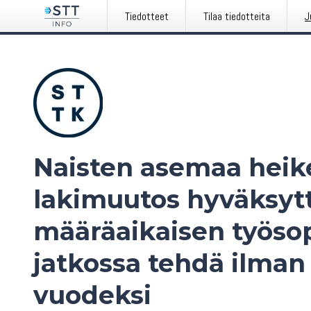
Tiedotteet
Tilaa tiedotteita
J
Naisten asemaa heik
lakimuutos hyväksytt
määräaikaisen työso
jatkossa tehdä ilman
vuodeksi