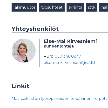
lakimuutos
työsuhteet
syrjintä
sttk
hal
Yhteyshenkilöt
Else-Mai Kirvesniemi
puheenjohtaja
Puh:
050 346 0847
else-mai.kirvesniemi@sttk.fi
Linkit
Määräaikaisten työsopimusten tekeminen helpottuu