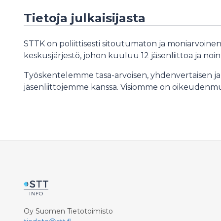
Tietoja julkaisijasta
STTK on poliittisesti sitoutumaton ja moniarvoin
keskusjärjestö, johon kuuluu 12 jäsenliittoa ja noi
Työskentelemme tasa-arvoisen, yhdenvertaisen ja
jäsenliittojemme kanssa. Visiomme on oikeudenm
Oy Suomen Tietotoimisto