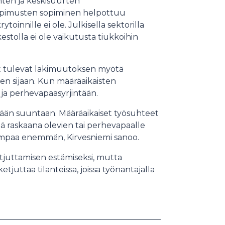
nten ja keskisuurten
ösopimusten sopiminen helpottuu
rytoinnille ei ole. Julkisella sektorilla
estolla ei ole vaikutusta tiukkoihin
jat tulevat lakimuutoksen myötä
en sijaan. Kun määräaikaisten
- ja perhevapaasyrjintään.
rään suuntaan. Määräaikaiset työsuhteet
 että raskaana olevien tai perhevapaalle
iempaa enemmän, Kirvesniemi sanoo.
tjuttamisen estämiseksi, mutta
juttaa tilanteissa, joissa työnantajalla