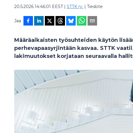
20.5.2026 14:46:01 EEST
|
STTK ry.
|
Tiedote
Jaa
Määräaikaisten työsuhteiden käytön lisään
perhevapaasyrjintään kasvaa. STTK vaatii,
lakimuutokset korjataan seuraavalla halli