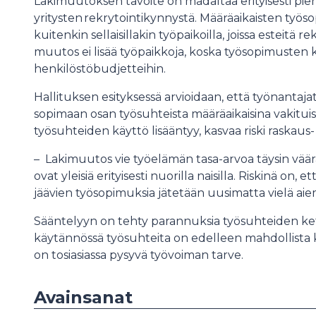
Lakimuutoksen tavoite on madaltaa erityisesti pie
yritysten rekrytointikynnystä. Määräaikaisten ty
kuitenkin sellaisillakin työpaikoilla, joissa esteitä rek
muutos ei lisää työpaikkoja, koska työsopimusten k
henkilöstöbudjetteihin.
Hallituksen esityksessä arvioidaan, että työnanta
sopimaan osan työsuhteista määräaikaisina vakituis
työsuhteiden käyttö lisääntyy, kasvaa riski raskaus
– Lakimuutos vie työelämän tasa-arvoa täysin vää
ovat yleisiä erityisesti nuorilla naisilla. Riskinä on,
jäävien työsopimuksia jätetään uusimatta vielä a
Sääntelyyn on tehty parannuksia työsuhteiden ke
käytännössä työsuhteita on edelleen mahdollista ket
on tosiasiassa pysyvä työvoiman tarve.
Avainsanat