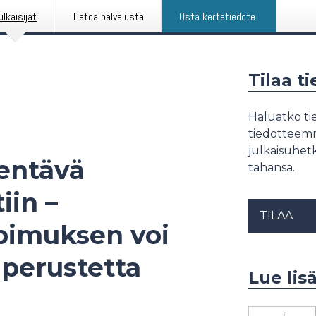
ulkaisijat
Tietoa palvelusta
Osta kertatiedote
Tilaa t
Haluatko tie
tiedotteemme
julkaisuhetk
entävä
tahansa.
iin –
TILAA
pimuksen voi
 perustetta
Lue lisä