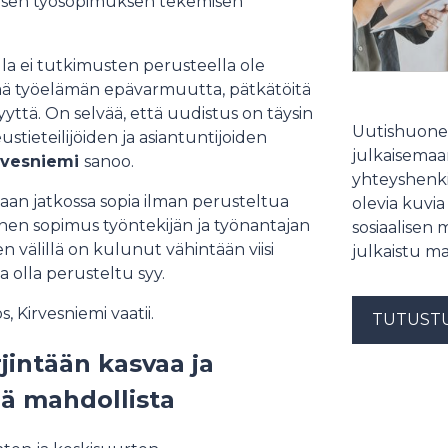
aisen työsopimuksen tekemisen
a ei tutkimusten perusteella ole
lisää työelämän epävarmuutta, pätkätöitä
yyttä. On selvää, että uudistus on täysin
Uutishuonee
stieteilijöiden ja asiantuntijoiden
julkaisemaam
irvesniemi
sanoo.
yhteyshenki
n jatkossa sopia ilman perusteltua
olevia kuvia
nen sopimus työntekijän ja työnantajan
sosiaalisen 
en välillä on kulunut vähintään viisi
julkaistu ma
 olla perusteltu syy.
 Kirvesniemi vaatii.
TUTUST
jintään kasvaa ja
hä mahdollista