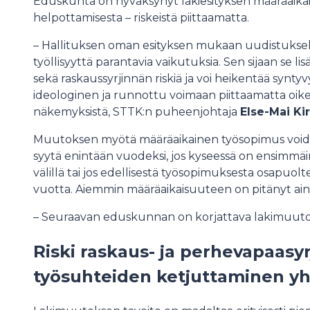
Eduskunta on hyväksynyt lakiesityksen määräaik
helpottamisesta – riskeistä piittaamatta.
– Hallituksen oman esityksen mukaan uudistuksell
työllisyyttä parantavia vaikutuksia. Sen sijaan se 
sekä raskaussyrjinnän riskiä ja voi heikentää syntyv
ideologinen ja runnottu voimaan piittaamatta oikeu
näkemyksistä, STTK:n puheenjohtaja
Else-Mai K
Muutoksen myötä määräaikainen työsopimus voidaa
syytä enintään vuodeksi, jos kyseessä on ensimmäi
välillä tai jos edellisestä työsopimuksesta osapuolt
vuotta. Aiemmin määräaikaisuuteen on pitänyt aina
– Seuraavan eduskunnan on korjattava lakimuutos,
Riski raskaus- ja perhevapaasyr
työsuhteiden ketjuttaminen y