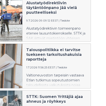
Alustatyödirektiivin
täytäntöönpano jää vielä
puutteelliseksi
9.7.2026 09:09:12 EEST
|
Tiedote
Alustatyödirektiivin toimeenpano
etenee lausuntokierrokselle. STTK ja
SAK jättivät mietintöön yhteisen
eriävän mielipiteen, sillä ehdotus ei
vastaa direktiivin tarkoitusta riittävällä
Talouspolitiikka ei tarvitse
tavalla.
tuekseen tarkoitushakuisia
raportteja
1.7.2026 11:56:25 EEST
|
Tiedote
Valtioneuvoston tarpeisiin vastaava
Etlan tutkimus sopeutustoimien
taloudellisista vaikutuksista nojaa
yksipuoliseen
tutkimuskirjallisuuteen, käyttää
STTK: Suomen Yrittäjiä ajaa
heikosti syy-seuraussuhteiden
ahneus ja röyhkeys
selvittämiseen soveltuvia