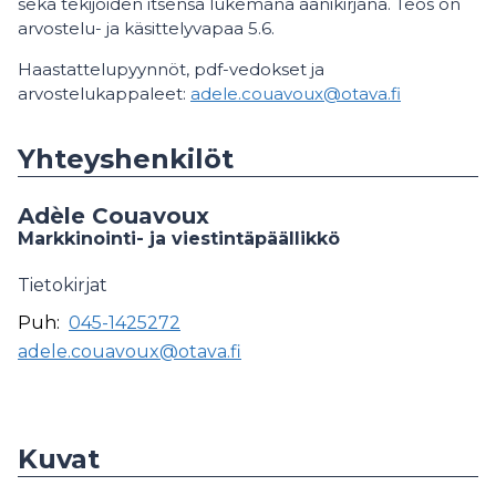
sekä tekijöiden itsensä lukemana äänikirjana. Teos on
arvostelu- ja käsittelyvapaa 5.6.
Haastattelupyynnöt, pdf-vedokset ja
arvostelukappaleet:
adele.couavoux@otava.fi
Yhteyshenkilöt
Adèle Couavoux
Markkinointi- ja viestintäpäällikkö
Tietokirjat
Puh:
045-1425272
adele.couavoux@otava.fi
Kuvat