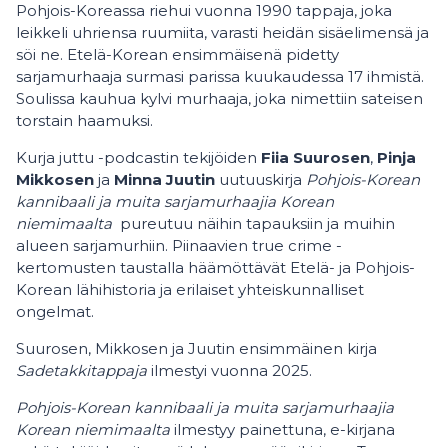
Pohjois-Koreassa riehui vuonna 1990 tappaja, joka
leikkeli uhriensa ruumiita, varasti heidän sisäelimensä ja
söi ne. Etelä-Korean ensimmäisenä pidetty
sarjamurhaaja surmasi parissa kuukaudessa 17 ihmistä.
Soulissa kauhua kylvi murhaaja, joka nimettiin sateisen
torstain haamuksi.
Kurja juttu -podcastin tekijöiden
Fiia Suurosen
,
Pinja
Mikkosen
ja
Minna Juutin
uutuuskirja
Pohjois-Korean
kannibaali ja muita sarjamurhaajia Korean
niemimaalta
pureutuu näihin tapauksiin ja muihin
alueen sarjamurhiin. Piinaavien true crime -
kertomusten taustalla häämöttävät Etelä- ja Pohjois-
Korean lähihistoria ja erilaiset yhteiskunnalliset
ongelmat.
Suurosen, Mikkosen ja Juutin ensimmäinen kirja
Sadetakkitappaja
ilmestyi vuonna 2025.
Pohjois-Korean kannibaali ja muita sarjamurhaajia
Korean niemimaalta
ilmestyy painettuna, e-kirjana