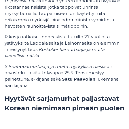
myrkyllisiä naisia
kokoaa yhteen kahdeksan hyytävää
rikostarinaa naisista, jotka tappoivat uhrinsa
myrkyttämällä. Tappamiseen on käytetty mitä
erilaisimpia myrkkyjä, aina adrenaliinista syanidiin ja
hevosten rauhoittavista silmätippoihin.
Rikos ja ratkaisu -podcastista tutuilta 27-vuotialta
ystävyksiltä Lappalaiselta ja Leinomaalta on aiemmin
ilmestynyt teos
Korkokenkämurhaaja ja muita
vaarallisia naisia
.
Silmätippamurhaaja ja muita myrkyllisiä naisia
on
arvostelu- ja käsittelyvapaa 25.5. Teos ilmestyy
painettuna, e-kirjana sekä
Satu Paavolan
lukemana
äänikirjana.
Hyytävät sarjamurhat paljastavat
Korean niemimaan pimeän puolen