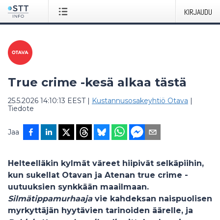
KIRJAUDU
True crime -kesä alkaa tästä
25.5.2026 14:10:13 EEST
|
Kustannusosakeyhtiö Otava
|
Tiedote
Jaa
Helteelläkin kylmät väreet hiipivät selkäpiihin,
kun sukellat Otavan ja Atenan true crime -
uutuuksien synkkään maailmaan.
Silmätippamurhaaja
vie kahdeksan naispuolisen
myrkyttäjän hyytävien tarinoiden äärelle, ja