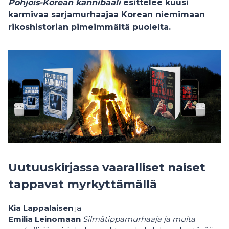
Pohjois-Korean kannibaali
esittelee kuusi
karmivaa sarjamurhaajaa Korean niemimaan
rikoshistorian pimeimmältä puolelta.
Uutuuskirjassa vaaralliset naiset
tappavat myrkyttämällä
Kia Lappalaisen
ja
Emilia Leinomaan
Silmätippamurhaaja ja muita