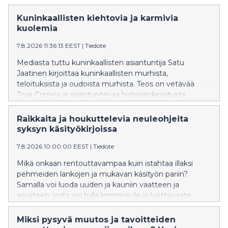
Kuninkaallisten kiehtovia ja karmivia
kuolemia
7.8.2026 11:36:13 EEST
|
Tiedote
Mediasta tuttu kuninkaallisten asiantuntija Satu
Jaatinen kirjoittaa kuninkaallisten murhista,
teloituksista ja oudoista murhista. Teos on vetävää
True Crimea ja asiantuntevaa historiankirjoitusta
samaan aikaan.
Raikkaita ja houkuttelevia neuleohjeita
syksyn käsityökirjoissa
7.8.2026 10:00:00 EEST
|
Tiedote
Mikä onkaan rentouttavampaa kuin istahtaa illaksi
pehmeiden lankojen ja mukavan käsityön pariin?
Samalla voi luoda uuden ja kauniin vaatteen ja
asusteen, josta voi tulla lempineule ja luottovaate
itselle tai ystävälle! Tässä tämän syksyn
houkuttelevimmat käsityökirjat, jotka inspiroivat
Miksi pysyvä muutos ja tavoitteiden
pitkään.