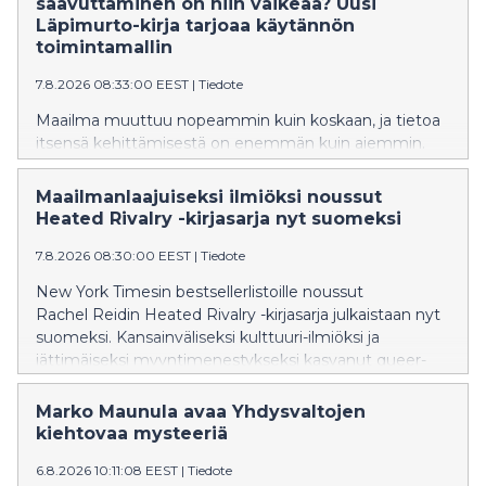
saavuttaminen on niin vaikeaa? Uusi
Läpimurto-kirja tarjoaa käytännön
toimintamallin
7.8.2026 08:33:00 EEST
|
Tiedote
Maailma muuttuu nopeammin kuin koskaan, ja tietoa
itsensä kehittämisestä on enemmän kuin aiemmin.
Moni tietää, mitä pitäisi tehdä, mutta pysyvän
muutoksen tekeminen jää toteutumatta. Samalla
Maailmanlaajuiseksi ilmiöksi noussut
työelämän vaatimukset kasvavat, epävarmuus
Heated Rivalry -kirjasarja nyt suomeksi
lisääntyy ja yhä useampi etsii keinoja rakentaa kestävää
suorituskykyä, hyvinvointia ja merkityksellisyyttä. Tästä
7.8.2026 08:30:00 EEST
|
Tiedote
havainnosta syntyi uutuuskirja Läpimurto.
New York Timesin bestsellerlistoille noussut
Rachel Reidin Heated Rivalry -kirjasarja julkaistaan nyt
suomeksi. Kansainväliseksi kulttuuri-ilmiöksi ja
jättimäiseksi myyntimenestykseksi kasvanut queer-
jääkiekkoromanssien sarja käynnistyy elokuussa
teoksella Game Changer – Käänteentekijä.
Marko Maunula avaa Yhdysvaltojen
kiehtovaa mysteeriä
6.8.2026 10:11:08 EEST
|
Tiedote