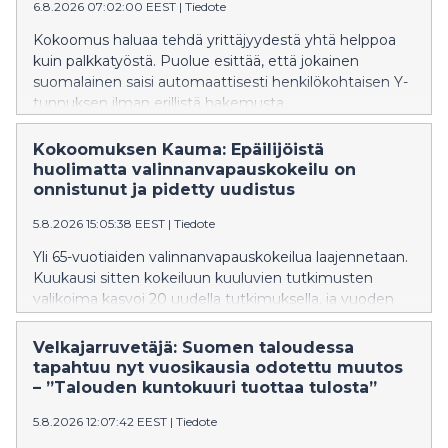
6.8.2026 07:02:00 EEST
|
Tiedote
Kokoomus haluaa tehdä yrittäjyydestä yhtä helppoa
kuin palkkatyöstä. Puolue esittää, että jokainen
suomalainen saisi automaattisesti henkilökohtaisen Y-
tunnuksen ilman erillistä hakemusta.
Kokoomuksen Kauma: Epäilijöistä
huolimatta valinnanvapauskokeilu on
onnistunut ja pidetty uudistus
5.8.2026 15:05:38 EEST
|
Tiedote
Yli 65-vuotiaiden valinnanvapauskokeilua laajennetaan.
Kuukausi sitten kokeiluun kuuluvien tutkimusten
valikoima kasvoi 20 uudella tutkimuksella, ja vuoden
2027 alusta kokeiluun on tulossa lisää parannuksia.
Tavoitteena on nopeuttaa hoitoon pääsyä, parantaa
Velkajarruvetäjä: Suomen taloudessa
hoidon jatkuvuutta ja vastata entistä paremmin
tapahtuu nyt vuosikausia odotettu muutos
ikääntyneiden tarpeisiin. Valinnanvapauskokeilu on
– ”Talouden kuntokuuri tuottaa tulosta”
tuonut tuhansille 65 vuotta täyttäneelle
5.8.2026 12:07:42 EEST
|
Tiedote
mahdollisuuden hakeutua yksityiselle yleislääkärille
julkisen terveydenhuollon asiakasmaksun hinnalla.