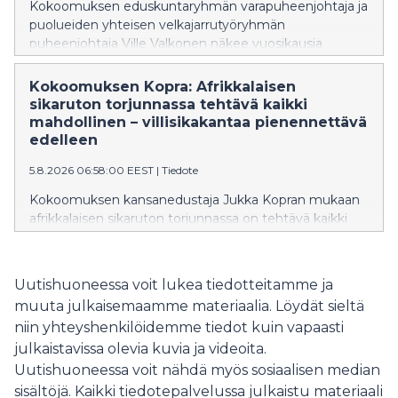
Kokoomuksen eduskuntaryhmän varapuheenjohtaja ja
puolueiden yhteisen velkajarrutyöryhmän
puheenjohtaja Ville Valkonen näkee vuosikausia
odotetun ja Orpon hallituksen käynnistämän
rakennemuutoksen olevan nyt vauhdissa Suomen
Kokoomuksen Kopra: Afrikkalaisen
taloudessa. Yksityinen sektori ja kansantalous kasvavat
sikaruton torjunnassa tehtävä kaikki
samalla, kun suuria julkisia menoja saadaan
mahdollinen – villisikakantaa pienennettävä
pienennettyä.
edelleen
5.8.2026 06:58:00 EEST
|
Tiedote
Kokoomuksen kansanedustaja Jukka Kopran mukaan
afrikkalaisen sikaruton torjunnassa on tehtävä kaikki
mahdollinen taudin leviämisen estämiseksi. Samalla on
huolehdittava siitä, että torjuntatoimet ovat
tehokkaita ja niiden vaikutukset elinkeinoihin jäävät
Uutishuoneessa voit lukea tiedotteitamme ja
mahdollisimman vähäisiksi.
muuta julkaisemaamme materiaalia. Löydät sieltä
niin yhteyshenkilöidemme tiedot kuin vapaasti
julkaistavissa olevia kuvia ja videoita.
Uutishuoneessa voit nähdä myös sosiaalisen median
sisältöjä. Kaikki tiedotepalvelussa julkaistu materiaali