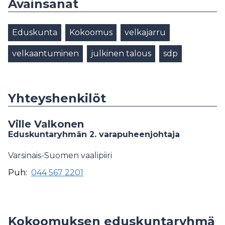
Avainsanat
Eduskunta
Kokoomus
velkajarru
velkaantuminen
julkinen talous
sdp
Yhteyshenkilöt
Ville Valkonen
Eduskuntaryhmän 2. varapuheenjohtaja
Varsinais-Suomen vaalipiiri
Puh:
044 567 2201
Kokoomuksen eduskuntaryhmä