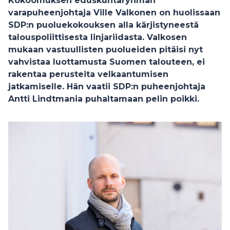
Kokoomuksen eduskuntaryhmän
varapuheenjohtaja Ville Valkonen on huolissaan
SDP:n puoluekokouksen alla kärjistyneestä
talouspoliittisesta linjariidasta. Valkosen
mukaan vastuullisten puolueiden pitäisi nyt
vahvistaa luottamusta Suomen talouteen, ei
rakentaa perusteita velkaantumisen
jatkamiselle. Hän vaatii SDP:n puheenjohtaja
Antti Lindtmania puhaltamaan pelin poikki.