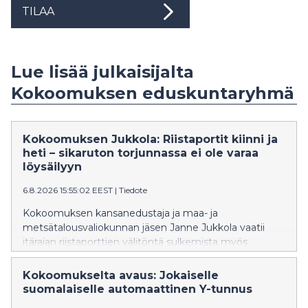
TILAA
Lue lisää julkaisijalta
Kokoomuksen eduskuntaryhmä
Kokoomuksen Jukkola: Riistaportit kiinni ja
heti – sikaruton torjunnassa ei ole varaa
löysäilyyn
6.8.2026 15:55:02 EEST
|
Tiedote
Kokoomuksen kansanedustaja ja maa- ja
metsätalousvaliokunnan jäsen Janne Jukkola vaatii
itärajan riistaporttien välitöntä sulkemista myös
Pohjois-Karjalassa. Ylen mukaan riistaportit ovat
maakunnassa edelleen auki, vaikka Kaakkois-
Kokoomukselta avaus: Jokaiselle
Suomessa ne suljettiin viime viikolla afrikkalaisen
suomalaiselle automaattinen Y-tunnus
sikaruton leviämisen estämiseksi.