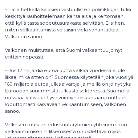
– Tällä hetkellä kaikkien vastuullisten poliitikkojen tulisi
keskittyä rauhoittelemaan kansalaisia ja kertomaan,
että kyllä tästä sopeutusurakasta selvitään. Ei siihen,
miten velkaantumista voitaisiin vielä vähän jatkaa,
Valkonen sanoo.
Valkonen muistuttaa, että Suomi velkaantuu jo nyt
erittäin nopeasti.
– Jos 17 miljardia euroa uutta velkaa vuodessa ei ole
liikaa, mikä sitten on? Suomessa käytetään joka vuosi yli
160 miljardia euroa julkisia varoja, ja meillä on jo nyt yksi
Euroopan suurimmista julkisista sektoreista. Suomella
on varaa vahvaan hyvinvointiyhteiskuntaan, mutta ei
loputtomasti kasvavaan velkaantumiseen, Valkonen
sanoo.
Valkosen mukaan eduskuntaryhmien yhteinen sopu
velkaantumisen hillitsemisestä on pidettävä myös