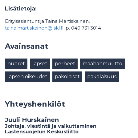
Lisätietoja:
Erityisasiantuntija Taina Martiskainen,
taina.martiskainen@lskl.fi
, p. 040 731 3014
Avainsanat
nuoret
lapset
perheet
maahanmuutto
lapsen oikeudet
pakolaiset
pakolaisuus
Yhteyshenkilöt
Juuli Hurskainen
Johtaja, viestintä ja vaikuttaminen
Lastensuojelun Keskusliitto