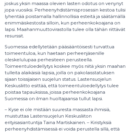
joskus yksin maassa olevien lasten odotus on venynyt
jopa vuosiksi. Perheenyhdistämisprosessin kestoa tulisi
lyhentää poistamalla hallinnollisia esteitä ja säätämällä
enimmäiskestosta silloin, kun perheenkokoajana on
lapsi. Maahanmuuttovirastolla tulee olla tähän riittävät
resurssit.
Suomessa edellytetään pääsääntöisesti turvattua
toimeentuloa, kun haetaan perheenjäsenille
oleskelulupaa perhesiteen perusteella.
Toimeentuloedellytys koskee myös niitä yksin maahan
tulleita alaikäisiä lapsia, joilla on pakolaisstatuksen
sijaan toissijaisen suojelun status. Lastensuojelun
Keskusliitto esittää, että toimeentuloedellytys tulee
poistaa tapauksissa, joissa perheenkokoajana
Suomessa on ilman huoltajaansa tullut lapsi.
– Kyse ei ole mistään suuresta massasta ihmisiä,
muistuttaa Lastensuojelun Keskusliiton
erityisasiantuntija Taina Martiskainen. – Kiristyksiä
perheenyhdistämisessä ei voida perustella sillä, että