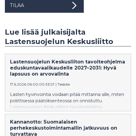
TILAA
Lue lisää julkaisijalta
Lastensuojelun Keskusliitto
Lastensuojelun Keskusliiton tavoiteohjelma
eduskuntavaalikaudelle 2027–2031: Hyvä
lapsuus on arvovalinta
17.6.2026 06:00:00 EEST
|
Tiedote
Lasten hyvinvointia voidaan pitää mittarina sille, miten
poliittisessa päätöksenteossa on onnistuttu.
Lastensuojelun Keskusliiton tavoiteohjelma
eduskuntavaalikaudelle 2027–2031 muistuttaa, että
meillä on käytössämme monia keinoja parantaa lasten,
Kannanotto: Suomalaisen
nuorten ja perheiden hyvinvointia. Emme saa jättää
perhekeskustoimintamallin jatkuvuus on
ainoatakaan lasta takamatkalle.
turvattava