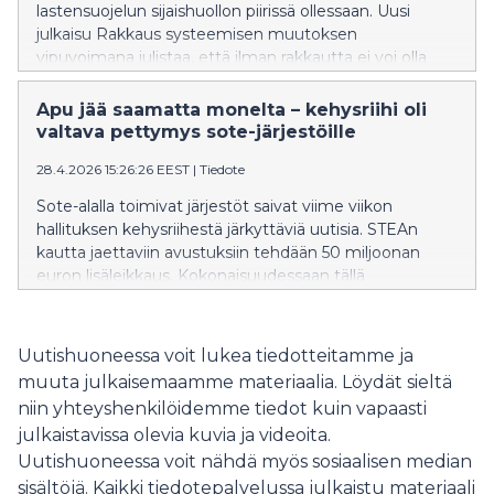
lastensuojelun sijaishuollon piirissä ollessaan. Uusi
julkaisu Rakkaus systeemisen muutoksen
vipuvoimana julistaa, että ilman rakkautta ei voi olla
vaikuttavaa lastensuojelua sekä kuvaa, millä tavoin
sijaishuollossa voitaisiin mahdollistaa rakkauden,
Apu jää saamatta monelta – kehysriihi oli
välittämisen ja lämmön kokemuksia ihan jokaiselle
valtava pettymys sote-järjestöille
lapselle ja nuorelle.
28.4.2026 15:26:26 EEST
|
Tiedote
Sote-alalla toimivat järjestöt saivat viime viikon
hallituksen kehysriihestä järkyttäviä uutisia. STEAn
kautta jaettaviin avustuksiin tehdään 50 miljoonan
euron lisäleikkaus. Kokonaisuudessaan tällä
hallituskaudella sote-järjestöjen avustukset laskevat
reilusta 380 miljoonasta eurosta 190 miljoonaan
euroon. Järjestöt ovat olemassa ihmisiä varten, joten
Uutishuoneessa voit lukea tiedotteitamme ja
lopulta leikkaukset osuvat heille tarjottavaan apuun,
muuta julkaisemaamme materiaalia. Löydät sieltä
tukeen ja edunvalvontaan.
niin yhteyshenkilöidemme tiedot kuin vapaasti
julkaistavissa olevia kuvia ja videoita.
Uutishuoneessa voit nähdä myös sosiaalisen median
sisältöjä. Kaikki tiedotepalvelussa julkaistu materiaali