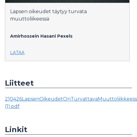
Lapsen oikeudet täytyy turvata
muuttoliikeessä
Amirhossein Hasani
Pexels
LATAA
Liitteet
210426LapsenOikeudetOnTurvattavaMuuttoliikkeessäP
(1).pdf
Linkit