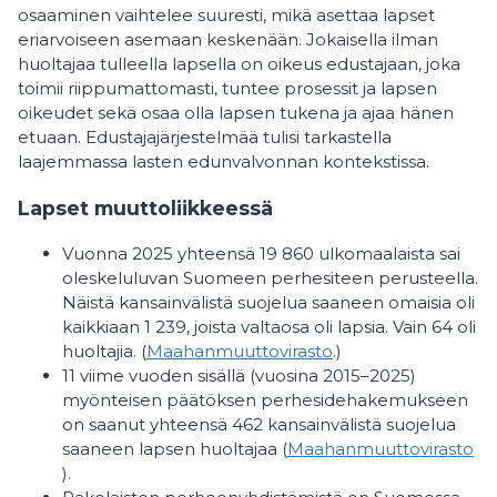
osaaminen vaihtelee suuresti, mikä asettaa lapset
eriarvoiseen asemaan keskenään. Jokaisella ilman
huoltajaa tulleella lapsella on oikeus edustajaan, joka
toimii riippumattomasti, tuntee prosessit ja lapsen
oikeudet sekä osaa olla lapsen tukena ja ajaa hänen
etuaan. Edustajajärjestelmää tulisi tarkastella
laajemmassa lasten edunvalvonnan kontekstissa.
Lapset muuttoliikkeessä
Vuonna 2025 yhteensä 19 860 ulkomaalaista sai
oleskeluluvan Suomeen perhesiteen perusteella.
Näistä kansainvälistä suojelua saaneen omaisia oli
kaikkiaan 1 239, joista valtaosa oli lapsia. Vain 64 oli
huoltajia. (
Maahanmuuttovirasto
.)
11 viime vuoden sisällä (vuosina 2015–2025)
myönteisen päätöksen perhesidehakemukseen
on saanut yhteensä 462 kansainvälistä suojelua
saaneen lapsen huoltajaa (
Maahanmuuttovirasto
).