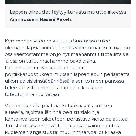
Lapsen oikeudet täytyy turvata muuttoliikeessä
Amirhossein Hasani
Pexels
Kymmenen vuoden kuluttua Suomessa tulee
olemaan lapsia noin viidennes vähemmän kuin nyt. Iso
osa väestöstämme on jo nyt maahanmuuttotaustaisia,
ja osa on tullut maahamme pakolaisina.
Lastensuojelun Keskusliiton uuden
politiikkasuosituksen mukaan lapsen edun periaatetta
ulkomaalaislainsäädännössä ja sen toimeenpanossa
tulee vahvistaa niin, että lapsen oikeuksien
toteutuminen turvataan.
Valtion oikeutta päättää, ketkä saavat asua sen
alueella, rajoittaa lähinnä perustuslakiin ja
kansainväliseen oikeuteen perustuva kielto palauttaa
ihmistä paikkaan, jossa häntä uhkaa vaino, kidutus,
kuolemanrangaistus tai muu ihmisarvoa loukkaava