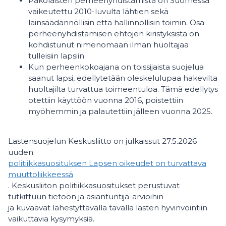
Pakolaisten perheenyhdistämistä on Suomessa
vaikeutettu 2010-luvulta lähtien sekä
lainsäädännöllisin että hallinnollisin toimin. Osa
perheenyhdistämisen ehtojen kiristyksistä on
kohdistunut nimenomaan ilman huoltajaa
tulleisiin lapsiin.
Kun perheenkokoajana on toissijaista suojelua
saanut lapsi, edellytetään oleskelulupaa hakevilta
huoltajilta turvattua toimeentuloa. Tämä edellytys
otettiin käyttöön vuonna 2016, poistettiin
myöhemmin ja palautettiin jälleen vuonna 2025.
Lastensuojelun Keskusliitto on julkaissut 27.5.2026
uuden
politiikkasuosituksen Lapsen oikeudet on turvattava
muuttoliikkeessä
. Keskusliiton politiikkasuositukset perustuvat
tutkittuun tietoon ja asiantuntija-arvioihin
ja kuvaavat lähestyttävällä tavalla lasten hyvinvointiin
vaikuttavia kysymyksiä.