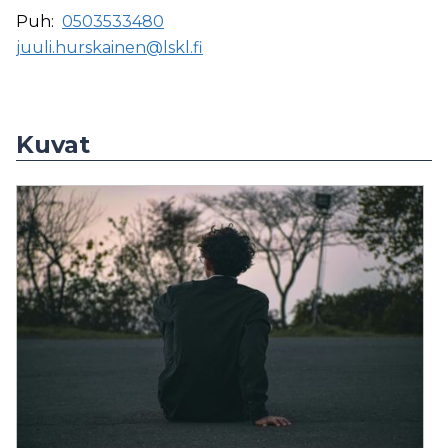
Puh:
0503533480
juuli.hurskainen@lskl.fi
Kuvat