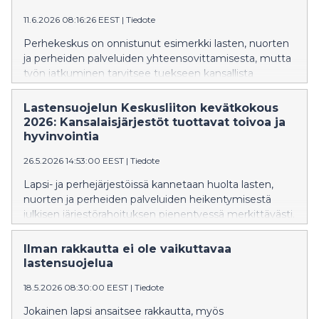
11.6.2026 08:16:26 EEST
|
Tiedote
Perhekeskus on onnistunut esimerkki lasten, nuorten
ja perheiden palveluiden yhteensovittamisesta, mutta
työn jatkuminen tarvitsee tuekseen kansallista
selkänojaa. Jos annamme yhteisen
perhekeskustoimintamallin rapautua, se heikentää
Lastensuojelun Keskusliiton kevätkokous
perheiden yhdenvertaisuutta eri puolilla Suomea.
2026: Kansalaisjärjestöt tuottavat toivoa ja
Hallitusohjelmassa tulee varmistaa
hyvinvointia
perhekeskustoiminnan pitkäjänteinen jatkuminen ja
26.5.2026 14:53:00 EEST
|
Tiedote
kehittäminen.
Lapsi- ja perhejärjestöissä kannetaan huolta lasten,
nuorten ja perheiden palveluiden heikentymisestä
julkisen järjestörahoituksen pienentyessä merkittävästi.
Yhteiskunta, jolla ei ole varaa empatiaan ja
solidaarisuuteen, ei kasvata maailman onnellisinta
Ilman rakkautta ei ole vaikuttavaa
kansaa. Kansalaisjärjestöt kannattaa valjastaa
lastensuojelua
tuottamaan ihmisille hyvinvointia, osallisuutta ja toivon
18.5.2026 08:30:00 EEST
|
Tiedote
näköaloja – ja yhteiskunnalle säästöjä.
Jokainen lapsi ansaitsee rakkautta, myös