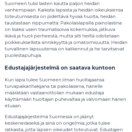
Suomeen tulisi lasten kautta paljon heidän
vanhempiaan. Kaikista lapsista ja heidän oikeuksiensa
toteutumisesta on pidettävä hyvää huolta, heidän
taustastaan riippumatta. Pakolaislapsilla painolastina
on lisäksi usein traumatisoivia kokemuksia, jatkuva
ikävä ja huoli perheestä, mutta silti heiltä odotetaan
poikkeuksellista sinnikkyyttä ja omatoimisuutta. Heidän
turvallinen lapsuutensa on katkennut ja he tarvitsevat
puolestapuhujia.
Edustajajärjestelmä on saatava kuntoon
Kun lapsi tulee Suomeen ilman huoltajaansa
turvapaikanhakijana tai pakolaisena, hänelle
määrätään vastaanottolain mukaan edustaja
käyttämään huoltajan puhevaltaa ja valvomaan hänen
etuaan.
Edustajajärjestelmä Suomessa on jäänyt
keskeneräiseksi ja siinä on ongelmia, jotka tulee
ratkaista, jotta lapsen oikeudet toteutuvat. Edustajien