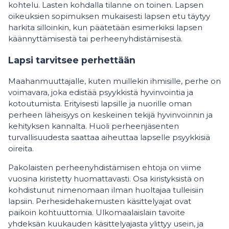
kohtelu. Lasten kohdalla tilanne on toinen. Lapsen
oikeuksien sopimuksen mukaisesti lapsen etu täytyy
harkita silloinkin, kun päätetään esimerkiksi lapsen
käännyttämisestä tai perheenyhdistämisestä.
Lapsi tarvitsee perhettään
Maahanmuuttajalle, kuten muillekin ihmisille, perhe on
voimavara, joka edistää psyykkistä hyvinvointia ja
kotoutumista. Erityisesti lapsille ja nuorille oman
perheen läheisyys on keskeinen tekijä hyvinvoinnin ja
kehityksen kannalta. Huoli perheenjäsenten
turvallisuudesta saattaa aiheuttaa lapselle psyykkisiä
oireita.
Pakolaisten perheenyhdistämisen ehtoja on viime
vuosina kiristetty huomattavasti. Osa kiristyksistä on
kohdistunut nimenomaan ilman huoltajaa tulleisiin
lapsiin. Perhesidehakemusten käsittelyajat ovat
paikoin kohtuuttomia. Ulkomaalaislain tavoite
yhdeksän kuukauden käsittelyajasta ylittyy usein, ja