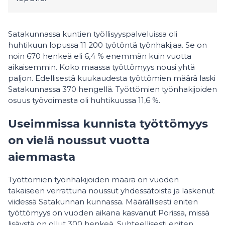
Satakunnassa kuntien työllisyyspalveluissa oli
huhtikuun lopussa 11 200 työtöntä työnhakijaa. Se on
noin 670 henkeä eli 6,4 % enemmän kuin vuotta
aikaisemmin. Koko maassa työttömyys nousi yhtä
paljon. Edellisestä kuukaudesta työttömien määrä laski
Satakunnassa 370 hengellä. Työttömien työnhakijoiden
osuus työvoimasta oli huhtikuussa 11,6 %.
Useimmissa kunnista työttömyys
on vielä noussut vuotta
aiemmasta
Työttömien työnhakijoiden määrä on vuoden
takaiseen verrattuna noussut yhdessätoista ja laskenut
viidessä Satakunnan kunnassa. Määrällisesti eniten
työttömyys on vuoden aikana kasvanut Porissa, missä
lisäystä on ollut 300 henkeä. Suhteellisesti eniten