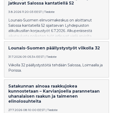
jatkuvat Salossa kantatiellä 52
3.8.2026 11:20:03 EEST
|
Tiedote
Lounais-Suomen elinvoimakeskus on aloittanut
Salossa kantatiellä 52 sijaitsevan Lyhdepuiston
alikulkusillan korjaustyöt 6.7.2026. Alkuperäisestä
aikataulusta poiketen työt jatkuvat vielä arviolta
elokuun loppuun saakka. Korjaustöiden aikana toinen
ajokaista on poissa käytöstä ja liikenne on ohjattu
Lounais-Suomen päällystystyöt viikolla 32
toiselle kaistalle liikennevalo-ohjauksella. Töistä
31.7.2026 09:05:34 EEST
|
Tiedote
aiheutuu haittaa liikenteelle.
Viikolla 32 päällystystöitä tehdään Salossa, Loimaalla ja
Porissa.
Satakunnan ainoaa raakkujokea
kunnostetaan – Karvianjoella parannetaan
uhanalaisen raakun ja taimenen
elinolosuhteita
27.7.2026 08:10:00 EEST
|
Tiedote