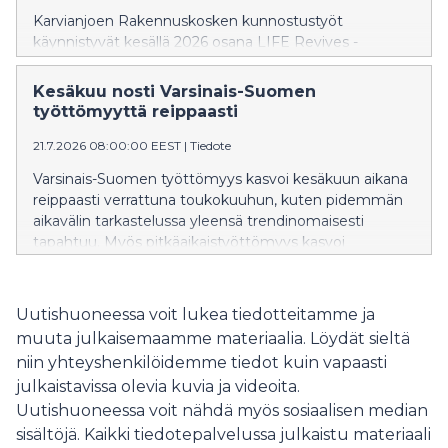
Karvianjoen Rakennuskosken kunnostustyöt
käynnistyvät kesällä 2026 osana LIFE Revives -
hanketta. Tavoitteena on lisätä erittäin uhanalaisen
jokihelmisimpukan eli raakun sekä sen isäntäkalan
Kesäkuu nosti Varsinais-Suomen
taimenen elinympäristöjä Satakunnan ainoassa jäljellä
työttömyyttä reippaasti
olevassa raakkujoessa. Kunnostuksen aikana
järjestetään mediapäivä 6.8.2026, jolloin kunnostuksia
21.7.2026 08:00:00 EEST
|
Tiedote
voi tulla seuraamaan.
Varsinais-Suomen työttömyys kasvoi kesäkuun aikana
reippaasti verrattuna toukokuuhun, kuten pidemmän
aikavälin tarkastelussa yleensä trendinomaisesti
tapahtuu. Myös pitkäaikaistyöttömyys kasvoi
kesäkuun aikana voimakkaasti. Julkisten palveluiden
kautta mitattava työvoiman kysyntä pysyi edelleen
melko vaisuna, mutta avoimien työpaikkojen määrä
Uutishuoneessa voit lukea tiedotteitamme ja
nousi kuitenkin hieman verrattuna vuodentakaiseen.
muuta julkaisemaamme materiaalia. Löydät sieltä
niin yhteyshenkilöidemme tiedot kuin vapaasti
julkaistavissa olevia kuvia ja videoita.
Uutishuoneessa voit nähdä myös sosiaalisen median
sisältöjä. Kaikki tiedotepalvelussa julkaistu materiaali