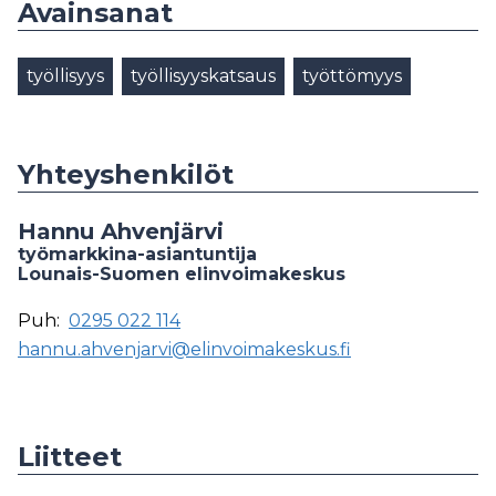
Avainsanat
työllisyys
työllisyyskatsaus
työttömyys
Yhteyshenkilöt
Hannu Ahvenjärvi
työmarkkina-asiantuntija
Lounais-Suomen elinvoimakeskus
Puh:
0295 022 114
hannu.ahvenjarvi@elinvoimakeskus.fi
Liitteet