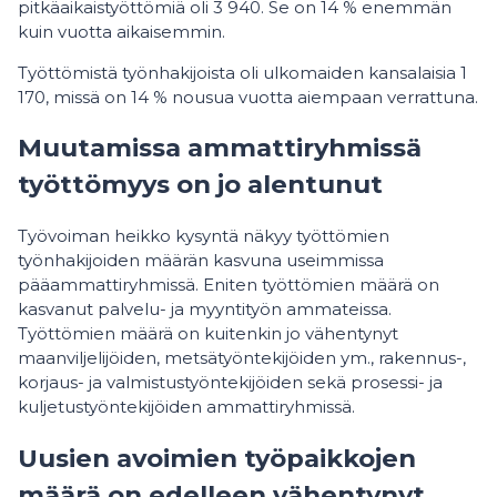
pitkäaikaistyöttömiä oli 3 940. Se on 14 % enemmän
kuin vuotta aikaisemmin.
Työttömistä työnhakijoista oli ulkomaiden kansalaisia 1
170, missä on 14 % nousua vuotta aiempaan verrattuna.
Muutamissa ammattiryhmissä
työttömyys on jo alentunut
Työvoiman heikko kysyntä näkyy työttömien
työnhakijoiden määrän kasvuna useimmissa
pääammattiryhmissä. Eniten työttömien määrä on
kasvanut palvelu- ja myyntityön ammateissa.
Työttömien määrä on kuitenkin jo vähentynyt
maanviljelijöiden, metsätyöntekijöiden ym., rakennus-,
korjaus- ja valmistustyöntekijöiden sekä prosessi- ja
kuljetustyöntekijöiden ammattiryhmissä.
Uusien avoimien työpaikkojen
määrä on edelleen vähentynyt