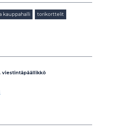
a kauppahalli
torikorttelit
. viestintäpäällikkö
i