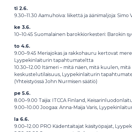
ti 2.6.
9.30–11.30 Aamuhoiva: liikettä ja äänimaljoja: Sim
ke 3.6.
10–10.45 Suomalainen barokkiorkesteri: Barokin sy
to 4.6.
9.00–9.45 Meriajokas ja rakkohauru kertovat meren 
Lyypekinlaiturin tapahtumateltta
10.30–12.00 Itämeri – mitä näen, mitä kuulen, mitä 
keskustelutilaisuus, Lyypekinlaiturin tapahtumat
(Yhteistyössä John Nurmisen säätiö)
pe 5.6.
8.00–9.00 Taijia: ITCCA Finland, Keisarinluodonlaitu
9.00–10.00 Joogaa: Anna-Maija Varis, Lyypekinlaitur
la 6.6.
9.00–12.00 PRO Kädentaitajat käsityöpajat, Lyype