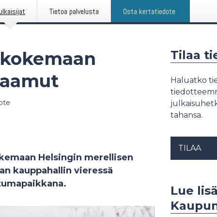
ulkaisijat
Tietoa palvelusta
Osta kertatiedote
u kokemaan
Tilaa t
n aamut
Haluatko tie
tiedotteemme
ote
julkaisuhetk
tahansa.
TILAA
kokemaan Helsingin merellisen
an kauppahallin vieressä
htumapaikkana.
Lue lisä
Kaupunk