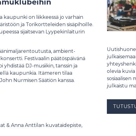
aamuklubeihin
ssa kaupunki on liikkeessä jo varhain
stöön ja Torikortteleiden sisäpihoille.
upeessa sijaitsevan Lyypekinlaiturin
Uutishuonee
äänimaljarentoutusta, ambient-
julkaisemaam
onsertti. Festivaalin päätöspäivänä
yhteyshenki
i yhdistää DJ-musiikin, tanssin ja
olevia kuvia
ellä kaupunkia. Itämeren tilaa
sosiaalisen 
ä John Nurmisen Säätiön kanssa.
julkaistu ma
TUTUST
t & Anna Anttilan kuvataidepiste,