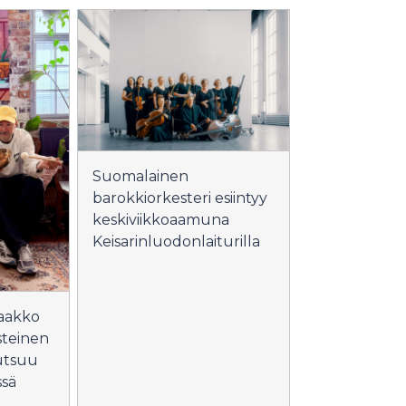
Suomalainen
barokkiorkesteri esiintyy
keskiviikkoaamuna
Keisarinluodonlaiturilla
Jaakko
teinen
kutsuu
sä