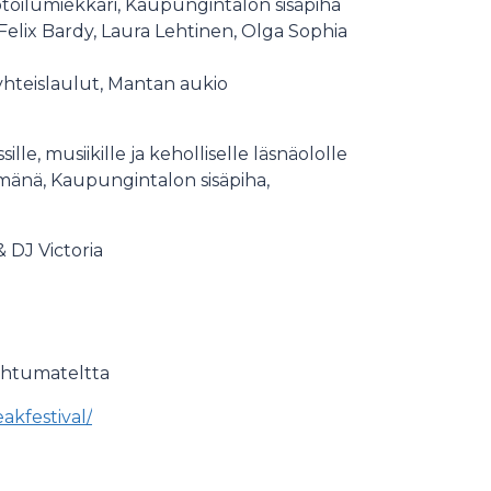
ilumiekkari, Kaupungintalon sisäpiha
Felix Bardy, Laura Lehtinen, Olga Sophia
 yhteislaulut, Mantan aukio
e, musiikille ja keholliselle läsnäololle
tämänä, Kaupungintalon sisäpiha,
& DJ Victoria
ahtumateltta
eakfestival/