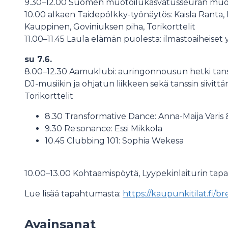
9.30–12.00 Suomen muotoilukasvatusseuran muoto
10.00 alkaen Taidepölkky-työnäytös: Kaisla Ranta, 
Kauppinen, Goviniuksen piha, Torikorttelit
11.00–11.45 Laula elämän puolesta: ilmastoaiheiset
su 7.6.
8.00–12.30 Aamuklubi: auringonnousun hetki tanssill
DJ-musiikin ja ohjatun liikkeen sekä tanssin siivit
Torikorttelit
8.30 Transformative Dance: Anna-Maija Varis 
9.30 Re:sonance: Essi Mikkola
10.45 Clubbing 101: Sophia Wekesa
10.00–13.00 Kohtaamispöytä, Lyypekinlaiturin tap
Lue lisää tapahtumasta:
https://kaupunkitilat.fi/br
Avainsanat