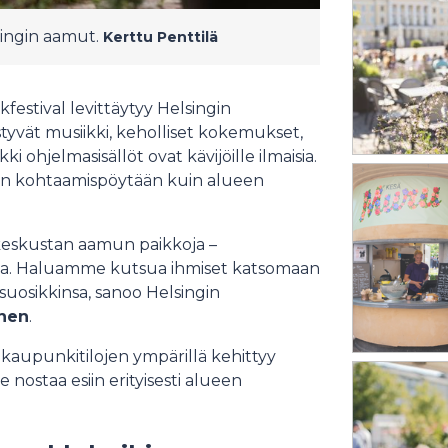
ingin aamut.
Kerttu Penttilä
festival levittäytyy Helsingin
tyvät musiikki, keholliset kokemukset,
 ohjelmasisällöt ovat kävijöille ilmaisia.
een kohtaamispöytään kuin alueen
inkeskustan aamun paikkoja –
eita. Haluamme kutsua ihmiset katsomaan
uosikkinsa, sanoo Helsingin
nen
.
n kaupunkitilojen ympärillä kehittyy
 nostaa esiin erityisesti alueen