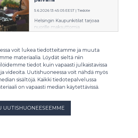
Hietalahdenrannassa nautitaan
5.6.2026 13:45:05 EEST
|
Tiedote
muun muassa natuviineistä,
rapujuhlista, alkoholittomista
Helsingin Kaupunkitilat tarjoaa
cocktaileista ja kasvipohjaisesta
nuorille maksuttomia
jäätelöstä.
myyntipaikkoja Hakaniementorilta ja
Hietalahdentorilta Helsinki-päivänä
perjantaina 12. kesäkuuta. Nuorten
ssa voit lukea tiedotteitamme ja muuta
toripäivä kutsuu kokeilemaan
me materiaalia. Löydät sieltä niin
torimyyntiä matalalla kynnyksellä –
löidemme tiedot kuin vapaasti julkaistavissa
olipa myynnissä itse tehtyä taidetta,
 ja videoita. Uutishuoneessa voit nähdä myös
käsitöitä, leivonnaisia tai
kirpputorilöytöjä.
median sisältöjä. Kaikki tiedotepalvelussa
teriaali on vapaasti median käytettävissä.
U UUTISHUONEESEEMME