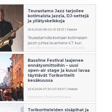
Teurastamo Jazz tarjoilee
kotimaista jazzia, DJ-settejä
ja yllätyskeikkoja
25.6.2026 08:00:47 EEST
|
Tiedote
Teurastamolla koetaan kotimaisen
jazzin juhlaa lauantaina 4.7. kun
yleisölle ilmainen ja kaikenikäisille
sopiva Teurastamo Jazz valtaa
alueen. Tämän vuoden esiintyjiin
Bassline Festival laajenee
kuuluvat Timo Lassy Trio, Uusi Aika,
ennätysmittoihin – uusi
Kalvolan Ylänkö ja lastenkonserttinsa
open-air stage ja kuusi lavaa
esittävä AINON. Tapahtumassa
täyttävät Torikorttelit
kuullaan ensi kertaa myös
kesäkuussa
yllätyksellisiä pop-up-keikkoja.
22.6.2026 07:30:00 EEST
|
Tiedote
Helsingin Torikortteleissa
järjestettävä Bassline Festival kasvaa
jälleen. Kesäkuun viimeisenä
Torikortteleiden sisäpihat ja