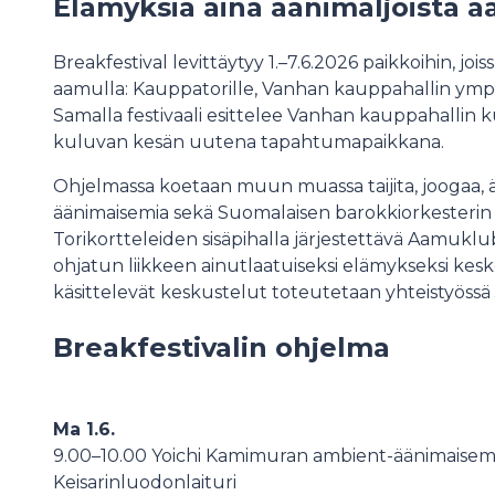
Elämyksiä aina äänimaljoista 
Breakfestival levittäytyy 1.–7.6.2026 paikkoihin, joi
aamulla: Kauppatorille, Vanhan kauppahallin ympäri
Samalla festivaali esittelee Vanhan kauppahallin k
kuluvan kesän uutena tapahtumapaikkana.
Ohjelmassa koetaan muun muassa taijita, joogaa, 
äänimaisemia sekä Suomalaisen barokkiorkesterin k
Torikortteleiden sisäpihalla järjestettävä Aamuklub
ohjatun liikkeen ainutlaatuiseksi elämykseksi kesk
käsittelevät keskustelut toteutetaan yhteistyöss
Breakfestivalin ohjelma
Ma 1
.6.
9.00–10.00 Yoichi Kamimuran ambient-äänimaisema
Keisarinluodonlaituri