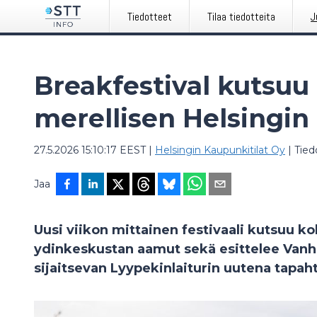
Tiedotteet
Tilaa tiedotteita
J
Breakfestival kutsu
merellisen Helsingi
27.5.2026 15:10:17 EEST
|
Helsingin Kaupunkitilat Oy
|
Tied
Jaa
Uusi viikon mittainen festivaali kutsuu 
ydinkeskustan aamut sekä esittelee Vanh
sijaitsevan Lyypekinlaiturin uutena tapa