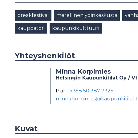
breakfestival
merellinen ydinkeskusta
vanh
kauppatori
kaupunkikulttuuri
Yhteyshenkilöt
Minna Korpimies
Helsingin Kaupunkitilat Oy / Vt
Puh:
+358 50 387 7325
minna.korpimies@kaupunkitilat.f
Kuvat