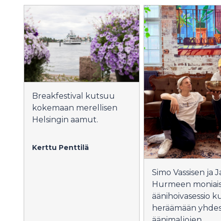
Breakfestival kutsuu
kokemaan merellisen
Helsingin aamut.
Kerttu Penttilä
Simo Vassisen ja 
Hurmeen moniais
äänihoivasessio 
heräämään yhdes
äänimaljojen,