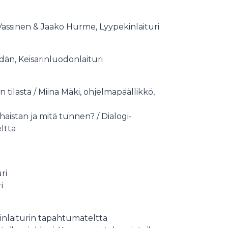
o Vassinen & Jaako Hurme, Lyypekinlaituri
dän, Keisarinluodonlaituri
tilasta / Miina Mäki, ohjelmapäällikkö,
haistan ja mitä tunnen? / Dialogi-
eltta
ri
i
kinlaiturin tapahtumateltta