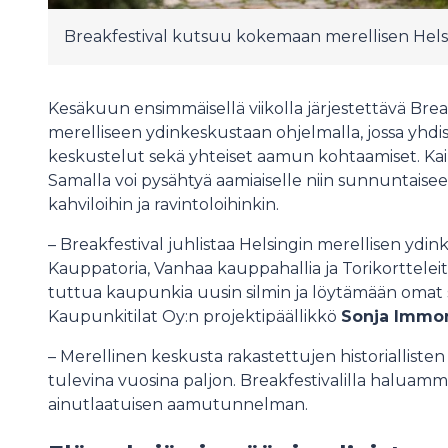
Breakfestival kutsuu kokemaan merellisen Hels
Kesäkuun ensimmäisellä viikolla järjestettävä Break
merelliseen ydinkeskustaan ohjelmalla, jossa yhdis
keskustelut sekä yhteiset aamun kohtaamiset. Kaikki
Samalla voi pysähtyä aamiaiselle niin sunnuntais
kahviloihin ja ravintoloihinkin.
– Breakfestival juhlistaa Helsingin merellisen yd
Kauppatoria, Vanhaa kauppahallia ja Torikorttel
tuttua kaupunkia uusin silmin ja löytämään omat s
Kaupunkitilat Oy:n projektipäällikkö
Sonja Immo
– Merellinen keskusta rakastettujen historialliste
tulevina vuosina paljon. Breakfestivalilla haluamme
ainutlaatuisen aamutunnelman.