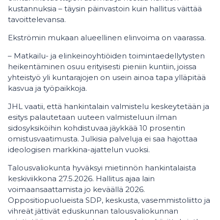
kustannuksia – täysin päinvastoin kuin hallitus väittää
tavoittelevansa.
Ekströmin mukaan alueellinen elinvoima on vaarassa.
– Matkailu- ja elinkeinoyhtiöiden toimintaedellytysten
heikentäminen osuu erityisesti pieniin kuntiin, joissa
yhteistyö yli kuntarajojen on usein ainoa tapa ylläpitää
kasvua ja työpaikkoja.
JHL vaatii, että hankintalain valmistelu keskeytetään ja
esitys palautetaan uuteen valmisteluun ilman
sidosyksiköihin kohdistuvaa jäykkää 10 prosentin
omistusvaatimusta. Julkisia palveluja ei saa hajottaa
ideologisen markkina-ajattelun vuoksi.
Talousvaliokunta hyväksyi mietinnön hankintalaista
keskiviikkona 27.5.2026. Hallitus ajaa lain
voimaansaattamista jo keväällä 2026.
Oppositiopuolueista SDP, keskusta, vasemmistoliitto ja
vihreät jättivät eduskunnan talousvaliokunnan