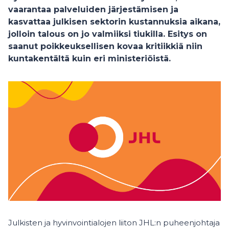
vaarantaa palveluiden järjestämisen ja
kasvattaa julkisen sektorin kustannuksia aikana,
jolloin talous on jo valmiiksi tiukilla. Esitys on
saanut poikkeuksellisen kovaa kritiikkiä niin
kuntakentältä kuin eri ministeriöistä.
Julkisten ja hyvinvointialojen liiton JHL:n puheenjohtaja