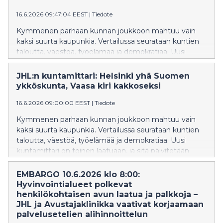
16.6.2026 09:47:04 EEST
|
Tiedote
Kymmenen parhaan kunnan joukkoon mahtuu vain
kaksi suurta kaupunkia. Vertailussa seurataan kuntien
taloutta, väestöä, työelämää ja demokratiaa. Uusi
kuntamittari on toinen laatuaan, ja sitä päivitetään
vuosittain.
JHL:n kuntamittari: Helsinki yhä Suomen
ykköskunta, Vaasa kiri kakkoseksi
16.6.2026 09:00:00 EEST
|
Tiedote
Kymmenen parhaan kunnan joukkoon mahtuu vain
kaksi suurta kaupunkia. Vertailussa seurataan kuntien
taloutta, väestöä, työelämää ja demokratiaa. Uusi
kuntamittari on toinen laatuaan, ja sitä päivitetään
vuosittain.
EMBARGO 10.6.2026 klo 8:00:
Hyvinvointialueet polkevat
henkilökohtaisen avun laatua ja palkkoja –
JHL ja Avustajaklinikka vaativat korjaamaan
palvelusetelien alihinnoittelun