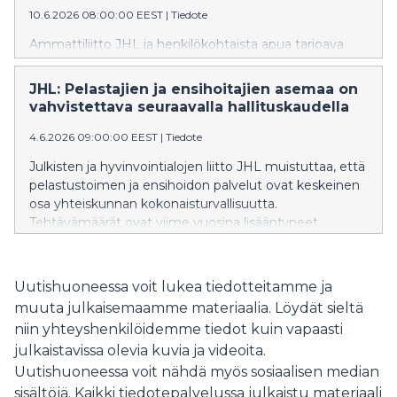
10.6.2026 08:00:00 EEST
|
Tiedote
Ammattiliitto JHL ja henkilökohtaista apua tarjoava
Avustajaklinikka vaativat, että palvelusetelien hinnat
saadaan vastaamaan todellisia kustannuksia.
JHL: Pelastajien ja ensihoitajien asemaa on
Vaatimuksia vauhditetaan yhteisellä Huomioistuin-
vahvistettava seuraavalla hallituskaudella
kampanjalla.
4.6.2026 09:00:00 EEST
|
Tiedote
Julkisten ja hyvinvointialojen liitto JHL muistuttaa, että
pelastustoimen ja ensihoidon palvelut ovat keskeinen
osa yhteiskunnan kokonaisturvallisuutta.
Tehtävämäärät ovat viime vuosina lisääntyneet
samalla, kun alan henkilöstön saatavuus on
heikentynyt. Eläköityminen, kuormittavat
työolosuhteet sekä kiristyvä kilpailu osaavasta
Uutishuoneessa voit lukea tiedotteitamme ja
työvoimasta vaikeuttavat rekrytointia ja henkilöstön
muuta julkaisemaamme materiaalia. Löydät sieltä
pysyvyyttä.
niin yhteyshenkilöidemme tiedot kuin vapaasti
julkaistavissa olevia kuvia ja videoita.
Uutishuoneessa voit nähdä myös sosiaalisen median
sisältöjä. Kaikki tiedotepalvelussa julkaistu materiaali