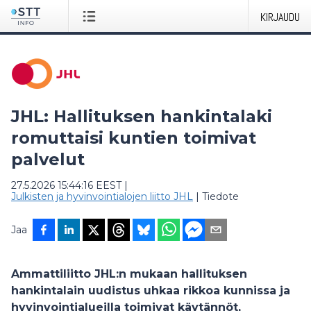
KIRJAUDU
JHL: Hallituksen hankintalaki
romuttaisi kuntien toimivat
palvelut
27.5.2026 15:44:16 EEST
|
Julkisten ja hyvinvointialojen liitto JHL
|
Tiedote
Jaa
Ammattiliitto JHL:n mukaan hallituksen
hankintalain uudistus uhkaa rikkoa kunnissa ja
hyvinvointialueilla toimivat käytännöt,