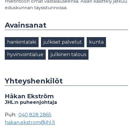
mietintöön omat vastalauseensa. Asian käsittely jatkuu
eduskunnan täysistunnossa.
Avainsanat
hankintalaki
julkiset palvelut
kunta
hyvinvointialue
julkinen talous
Yhteyshenkilöt
Håkan Ekström
JHL:n puheenjohtaja
Puh:
040 828 2865
hakan.ekstrom@jhl.fi