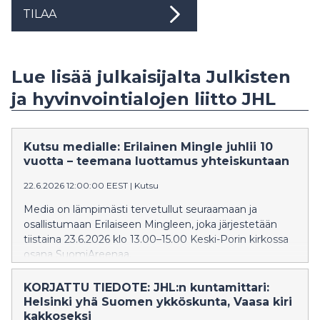
TILAA
Lue lisää julkaisijalta Julkisten
ja hyvinvointialojen liitto JHL
Kutsu medialle: Erilainen Mingle juhlii 10
vuotta – teemana luottamus yhteiskuntaan
22.6.2026 12:00:00 EEST
|
Kutsu
Media on lämpimästi tervetullut seuraamaan ja
osallistumaan Erilaiseen Mingleen, joka järjestetään
tiistaina 23.6.2026 klo 13.00–15.00 Keski-Porin kirkossa
osana SuomiAreenaa.
KORJATTU TIEDOTE: JHL:n kuntamittari:
Helsinki yhä Suomen ykköskunta, Vaasa kiri
kakkoseksi