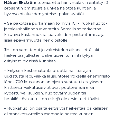
Håkan Ekström
toteaa, että hankintalakiin esitetty 10
prosentin omistusraja uhkaa hajottaa kuntien ja
hyvinvointialueiden yhteiset palveluyhtiöt.
– Se pakottaa purkamaan toimivia ICT-, ruokahuolto-
ja taloushallinnon rakenteita. Samalla se tarkoittaa
kasvavia kustannuksia, palveluiden pirstoutumista ja
lisää epävarmuutta henkilöstölle.
JHL on varoittanut jo valmistelun aikana, että laki
heikentää julkisten palveluiden toimintakykyä
erityisesti pienissä kunnissa.
– Erityisen kestämätöntä on, että hallitus ajaa
uudistusta läpi, vaikka lausuntokierroksella enemmistö
lähes 700 lausunnon antajasta suhtautui esitykseen
kriittisesti. Vaikutusarviot ovat puutteellisia eikä
kyberturvallisuuden, huoltovarmuuden tai
henkilöstövaikutusten riskejä ole arvioitu riittävästi.
– Ruokahuollon osalta esitys voi heikentää paikallisten
elintarviketuottajien asemaa ja nostaa kuntien