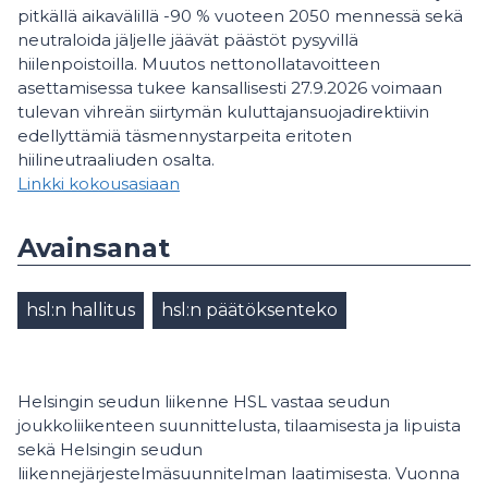
pitkällä aikavälillä -90 % vuoteen 2050 mennessä sekä
neutraloida jäljelle jäävät päästöt pysyvillä
hiilenpoistoilla. Muutos nettonollatavoitteen
asettamisessa tukee kansallisesti 27.9.2026 voimaan
tulevan vihreän siirtymän kuluttajansuojadirektiivin
edellyttämiä täsmennystarpeita eritoten
hiilineutraaliuden osalta.
Linkki kokousasiaan
Avainsanat
hsl:n hallitus
hsl:n päätöksenteko
Helsingin seudun liikenne HSL vastaa seudun
joukkoliikenteen suunnittelusta, tilaamisesta ja lipuista
sekä Helsingin seudun
liikennejärjestelmäsuunnitelman laatimisesta. Vuonna