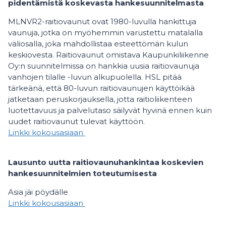
pidentämistä koskevasta hankesuunnitelmasta
MLNVR2-raitiovaunut ovat 1980-luvulla hankittuja
vaunuja, jotka on myöhemmin varustettu matalalla
väliosalla, joka mahdollistaa esteettömän kulun
keskiovesta. Raitiovaunut omistava Kaupunkiliikenne
Oy:n suunnitelmissa on hankkia uusia raitiovaunuja
vanhojen tilalle -luvun alkupuolella. HSL pitää
tärkeänä, että 80-luvun raitiovaunujen käyttöikää
jatketaan peruskorjauksella, jotta raitioliikenteen
luotettavuus ja palvelutaso säilyvät hyvinä ennen kuin
uudet raitiovaunut tulevat käyttöön.
Linkki kokousasiaan
Lausunto uutta raitiovaunuhankintaa koskevien
hankesuunnitelmien toteutumisesta
Asia jäi pöydälle
Linkki kokousasiaan