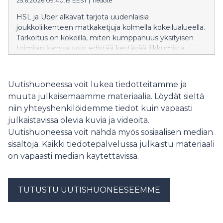
25.6.2026 09:40:19 EEST
|
Tiedote
HSL ja Uber alkavat tarjota uudenlaisia
joukkoliikenteen matkaketjuja kolmella kokeilualueella.
Tarkoitus on kokeilla, miten kumppanuus yksityisen
toimijan kanssa voisi edistää kestävää liikkumista
Helsingin seudulla.
Uutishuoneessa voit lukea tiedotteitamme ja
muuta julkaisemaamme materiaalia. Löydät sieltä
niin yhteyshenkilöidemme tiedot kuin vapaasti
julkaistavissa olevia kuvia ja videoita.
Uutishuoneessa voit nähdä myös sosiaalisen median
sisältöjä. Kaikki tiedotepalvelussa julkaistu materiaali
on vapaasti median käytettävissä.
TUTUSTU UUTISHUONEESEEMME