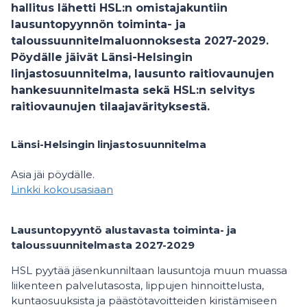
hallitus lähetti HSL:n omistajakuntiin
lausuntopyynnön toiminta- ja
taloussuunnitelmaluonnoksesta 2027-2029.
Pöydälle jäivät Länsi-Helsingin
linjastosuunnitelma, lausunto raitiovaunujen
hankesuunnitelmasta sekä HSL:n selvitys
raitiovaunujen tilaajavärityksestä.
Länsi-Helsingin linjastosuunnitelma
Asia jäi pöydälle.
Linkki kokousasiaan
Lausuntopyyntö alustavasta toiminta- ja
taloussuunnitelmasta 2027-2029
HSL pyytää jäsenkunniltaan lausuntoja muun muassa
liikenteen palvelutasosta, lippujen hinnoittelusta,
kuntaosuuksista ja päästötavoitteiden kiristämiseen