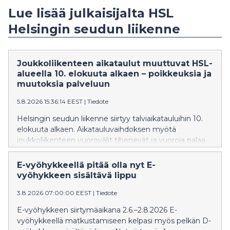
Lue lisää julkaisijalta HSL
Helsingin seudun liikenne
Joukkoliikenteen aikataulut muuttuvat HSL-
alueella 10. elokuuta alkaen – poikkeuksia ja
muutoksia palveluun
5.8.2026 15:36:14 EEST
|
Tiedote
Helsingin seudun liikenne siirtyy talviaikatauluihin 10.
elokuuta alkaen. Aikatauluvaihdoksen myötä
joukkoliikenteen vuorovälit tihenevät ja vuoroja palaa
kesätauolta. Syksyn aikana on muutoksia juna-, ratikka-
ja bussiliikenteessä.
E-vyöhykkeellä pitää olla nyt E-
vyöhykkeen sisältävä lippu
3.8.2026 07:00:00 EEST
|
Tiedote
E-vyöhykkeen siirtymäaikana 2.6.–2.8.2026 E-
vyöhykkeellä matkustamiseen kelpasi myös pelkän D-