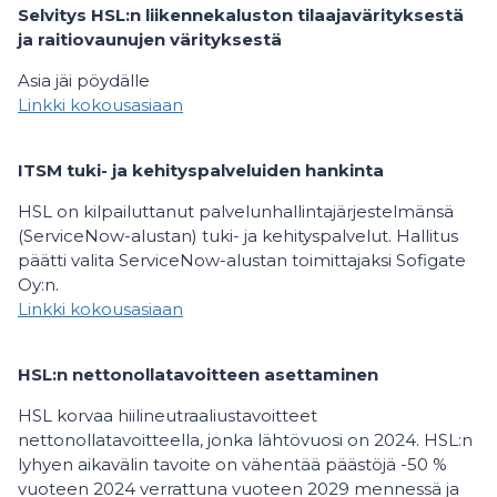
Selvitys HSL:n liikennekaluston tilaajavärityksestä
ja raitiovaunujen värityksestä
Asia jäi pöydälle
Linkki kokousasiaan
ITSM tuki- ja kehityspalveluiden hankinta
HSL on kilpailuttanut palvelunhallintajärjestelmänsä
(ServiceNow-alustan) tuki- ja kehityspalvelut. Hallitus
päätti valita ServiceNow-alustan toimittajaksi Sofigate
Oy:n.
Linkki kokousasiaan
HSL:n nettonollatavoitteen asettaminen
HSL korvaa hiilineutraaliustavoitteet
nettonollatavoitteella, jonka lähtövuosi on 2024. HSL:n
lyhyen aikavälin tavoite on vähentää päästöjä -50 %
vuoteen 2024 verrattuna vuoteen 2029 mennessä ja