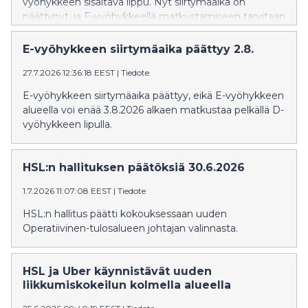
vyöhykkeen sisältävä lippu. Nyt siirtymäaika on
päättynyt, ja E-vyöhykkeellä matkustamiseen tarvitaan
E-vyöhykkeen sisältävä lippu.
E-vyöhykkeen siirtymäaika päättyy 2.8.
27.7.2026 12:36:18 EEST
|
Tiedote
E-vyöhykkeen siirtymäaika päättyy, eikä E-vyöhykkeen
alueella voi enää 3.8.2026 alkaen matkustaa pelkällä D-
vyöhykkeen lipulla.
HSL:n hallituksen päätöksiä 30.6.2026
1.7.2026 11:07:08 EEST
|
Tiedote
HSL:n hallitus päätti kokouksessaan uuden
Operatiivinen-tulosalueen johtajan valinnasta.
HSL ja Uber käynnistävät uuden
liikkumiskokeilun kolmella alueella