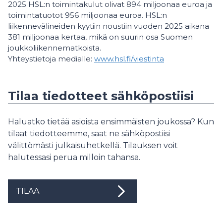
2025 HSL:n toimintakulut olivat 894 miljoonaa euroa ja
toimintatuotot 956 miljoonaa euroa. HSL:n
liikennevälineiden kyytiin noustiin vuoden 2025 aikana
381 miljoonaa kertaa, mikä on suurin osa Suomen
joukkoliikennematkoista.
Yhteystietoja medialle:
www.hsl.fi/viestinta
Tilaa tiedotteet sähköpostiisi
Haluatko tietää asioista ensimmäisten joukossa? Kun
tilaat tiedotteemme, saat ne sähköpostiisi
välittömästi julkaisuhetkellä. Tilauksen voit
halutessasi perua milloin tahansa.
TILAA