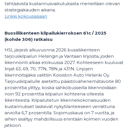
tähtäävistä kustannusvaikutuksista meneillään olevan
strategiakauden aikana.
Linkki kokousasiaan
Bussiliikenteen kilpailukierroksen 61c / 2025
(kohde 306) ratkaisu
HSL järjesti alkuvuonna 2026 bussiliikenteen
tarjouskilpailun Helsingin ja Vantaan linjoista, joiden
liikennöinti alkaa elokuussa 2027. Kohteeseen kuuluvat
linjat 63, 69, 70, 77N, 78N ja 431N. Linjojen
liikennöitsijäksi valittiin Koiviston Auto Helsinki Oy.
Tarjouskilpailulle asetettu päästövähenemätavoite 80
prosenttia ylittyy, koska sähköbusseilla liikennöidään
noin 92 prosenttia kilpailun kohteena olleesta
liikenteestä. Kilpailutetun liikennekokonaisuuden
kustannukset laskevat nykytilanteeseen verrattuna
arviolta 6,7 prosentilla. Sopimuskausi on 7 vuotta, ja
siihen sisältyy mahdollisuus enintään kolmen vuoden
jatkoon.