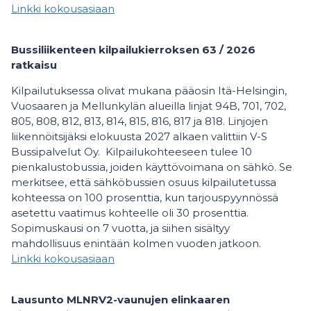
Linkki kokousasiaan
Bussiliikenteen kilpailukierroksen 63 / 2026
ratkaisu
Kilpailutuksessa olivat mukana pääosin Itä-Helsingin,
Vuosaaren ja Mellunkylän alueilla linjat 94B, 701, 702,
805, 808, 812, 813, 814, 815, 816, 817 ja 818. Linjojen
liikennöitsijäksi elokuusta 2027 alkaen valittiin V-S
Bussipalvelut Oy. Kilpailukohteeseen tulee 10
pienkalustobussia, joiden käyttövoimana on sähkö. Se
merkitsee, että sähköbussien osuus kilpailutetussa
kohteessa on 100 prosenttia, kun tarjouspyynnössä
asetettu vaatimus kohteelle oli 30 prosenttia.
Sopimuskausi on 7 vuotta, ja siihen sisältyy
mahdollisuus enintään kolmen vuoden jatkoon.
Linkki kokousasiaan
Lausunto MLNRV2-vaunujen elinkaaren