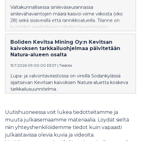
Valtakunnallisessa sinileväseurannassa
sinilevähavaintojen määrä kasvoi viime viikosta (vko
28) sekä sisävesillä että rannikkoalueilla. Tilanne on
kuitenkin ajankohtaan nähden tavanomaista
rauhallisempi.
Boliden Kevitsa Mining Oy:n Kevitsan
kaivoksen tarkkailuohjelmaa päivitetään
Natura-alueen osalta
15.7.2026 09:00:00 EEST
|
Tiedote
Lupa- ja valvontavirastossa on vireillä Sodankylässä
sijaitsevan Kevitsan kaivoksen Natura-aluetta koskeva
tarkkailusuunnitelma.
Uutishuoneessa voit lukea tiedotteitamme ja
muuta julkaisemaamme materiaalia. Löydät sieltä
niin yhteyshenkilöidemme tiedot kuin vapaasti
julkaistavissa olevia kuvia ja videoita.