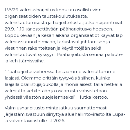
LVV26-valmiusharjoitus koostuu osallistuvien
organisaatioiden taustakoulutuksesta,
valmistautumisesta ja harjoittelusta, jotka huipentuvat
29.9.–1.10. järjestettävään pääharjoitusvaiheeseen.
Loppukevään ja kesän aikana organisaatiot käyvät läpi
valmiussuunnitelmiaan, tarkistavat johtamisen ja
viestinnän rakenteitaan ja käytäntöjään sekä
valmistautuvat syksyyn. Pääharjoitusta seuraa palaute-
ja kehittämisvaihe.
”Pääharjoitusvaiheessa testaamme valmiuttamme
laajasti. Olemme erittäin tyytyväisiä siihen, kuinka
laajalla osallistujajoukolla ja monialaisesti tällä hetkellä
valmiutta kehitetään ja osaamista vahvistetaan
yhdessä väestön suojelemiseksi”, Hutka kertoo.
Valmiusharjoitustoiminta jatkuu saumattomasti
järjestämisvastuun siirryttyä aluehallintovirastoilta Lupa-
ja valvontavirastolle 1.1.2026.