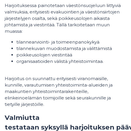
Harjoituksessa painotetaan väestönsuojeluun liittyviä
valmiuksia, erityisesti evakuointien ja väestönsiirtojen
järjestelyjen osalta, sekä poikkeusolojen aikaista
johtamista ja viestintää. Tällä tarkoitetaan muun
muassa:
tilannearviointi- ja toimeenpanokykyä
tilannekuvan muodostamista ja välittämistä
poikkeusolojen viestintää
organisaatioiden välistä yhteistoimintaa.
Harjoitus on suunnattu erityisesti viranomaisille,
kunnille, varautumisen yhteistoiminta-alueiden ja
maakuntien yhteistoimintarakenteille,
elinkeinoelämän toimijoille sekä seurakunnille ja
tietyille järjestöille.
Valmiutta
testataan syksyllä harjoituksen pä