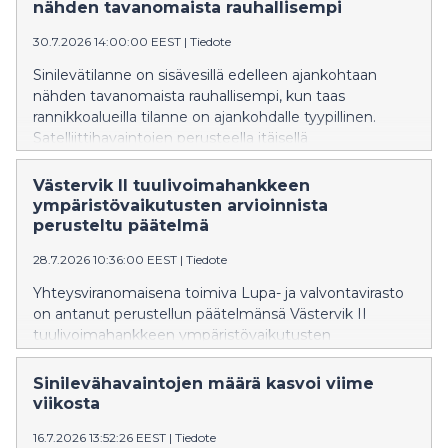
nähden tavanomaista rauhallisempi
30.7.2026 14:00:00 EEST
|
Tiedote
Sinilevätilanne on sisävesillä edelleen ajankohtaan
nähden tavanomaista rauhallisempi, kun taas
rannikkoalueilla tilanne on ajankohdalle tyypillinen.
Satelliittihavaintojen perusteella itäisellä
Suomenlahdella on esiintynyt sinilevän pintakukintoja.
Västervik II tuulivoimahankkeen
ympäristövaikutusten arvioinnista
perusteltu päätelmä
28.7.2026 10:36:00 EEST
|
Tiedote
Yhteysviranomaisena toimiva Lupa- ja valvontavirasto
on antanut perustellun päätelmänsä Västervik II
tuulivoimahankkeen ympäristövaikutusten
arviointiselostuksesta.
Sinilevähavaintojen määrä kasvoi viime
viikosta
16.7.2026 13:52:26 EEST
|
Tiedote