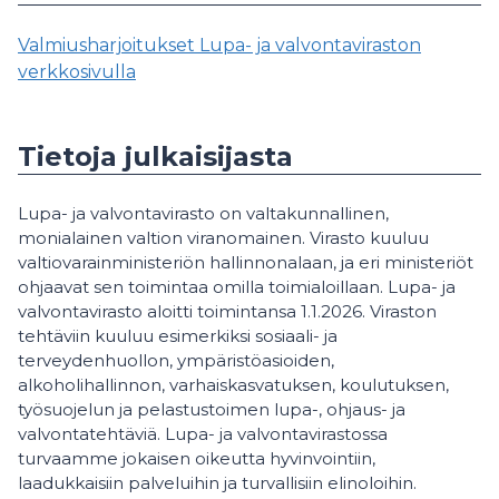
Valmiusharjoitukset Lupa- ja valvontaviraston
verkkosivulla
Tietoja julkaisijasta
Lupa- ja valvontavirasto on valtakunnallinen,
monialainen valtion viranomainen. Virasto kuuluu
valtiovarainministeriön hallinnonalaan, ja eri ministeriöt
ohjaavat sen toimintaa omilla toimialoillaan. Lupa- ja
valvontavirasto aloitti toimintansa 1.1.2026. Viraston
tehtäviin kuuluu esimerkiksi sosiaali- ja
terveydenhuollon, ympäristöasioiden,
alkoholihallinnon, varhaiskasvatuksen, koulutuksen,
työsuojelun ja pelastustoimen lupa-, ohjaus- ja
valvontatehtäviä. Lupa- ja valvontavirastossa
turvaamme jokaisen oikeutta hyvinvointiin,
laadukkaisiin palveluihin ja turvallisiin elinoloihin.