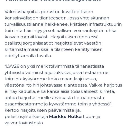
Valmiusharjoitus perustuu kuvitteelliseen
kansainväliseen tilanteeseen, jossa yhteiskunnan
turvallisuustilanne heikkenee, kriittisen infrastruktuurin
toiminta häiriintyy ja sotilaallisen voimankäytön uhka
kasvaa merkittävästi. Harjoituksen edetessä
osallistujaorganisaatiot harjoittelevat väestön
siirtämistä maan sisällä tilanteen kehittymisen
edellyttämällä tavalla.
“LVV26 on yksi merkittävimmistä tähänastisista
yhteisistä valmiusharjoituksista, jossa testaamme
toimintakykyämme koko maan laajuisessa,
väestönsiirtoihin johtavassa tilanteessa. Vaikka harjoitus
ei näy kaduilla, eikä kansalaisia tosiasiallisesti siirretä,
antaa harjoitus meille arvokasta tietoa omasta
osaamisestamme ja kyvystämme toimia yhdessä”,
kertoo harjoituksen päävalmistelija,
pelastusylitarkastaja
Markku Hutka
Lupa- ja
valvontavirastosta.