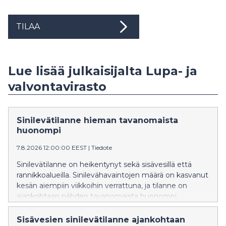
TILAA
Lue lisää julkaisijalta Lupa- ja
valvontavirasto
Sinilevätilanne hieman tavanomaista
huonompi
7.8.2026 12:00:00 EEST
|
Tiedote
Sinilevätilanne on heikentynyt sekä sisävesillä että
rannikkoalueilla. Sinilevähavaintojen määrä on kasvanut
kesän aiempiin viikkoihin verrattuna, ja tilanne on
ajankohtaan nähden tavanomaista huonompi.
Sisävesien sinilevätilanne ajankohtaan