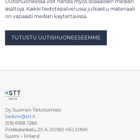
Uutishuoneessa voit nähdä myös sosiaalisen median
sisältöjä. Kaikki tiedotepalvelussa julkaistu materiaali
on vapaasti median käytettävissä.
TUTUSTU UUTISHUONEESEEMME
Oy Suomen Tietotoimisto
tiedote@stt.fi
(09) 6958 1286
Porkkalankatu 20 A, 00180 HELSINKI
Suomi – Finland