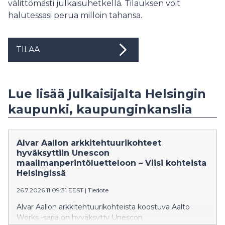
välittömästi julkaisuhetkellä. Tilauksen voit
halutessasi perua milloin tahansa.
TILAA
Lue lisää julkaisijalta Helsingin
kaupunki, kaupunginkanslia
Alvar Aallon arkkitehtuurikohteet
hyväksyttiin Unescon
maailmanperintöluetteloon – Viisi kohteista
Helsingissä
26.7.2026 11:09:31 EEST
|
Tiedote
Alvar Aallon arkkitehtuurikohteista koostuva Aalto
Works -sarja on hyväksytty Unescon