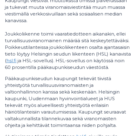
Kaupungit viestivät muutoksista omissa palveluissaan
ja tukevat muuta viranomaisviestintää muun muassa
viestimällä verkkosivuillaan sekä sosiaalisen median
kanavissa.
Joukkoliikenne toimii vaaratiedotteen aikanakin, ellei
turvallisuusviranomainen määrää sitä keskeytettäväksi.
Poikkeustilanteissa joukkoliikenteen osalta ajantasaisin
tieto löytyy Helsingin seudun liikenteen (HSL) kanavista
(
hsl.fi
ja HSL-sovellus). HSL-sovellus on käytössä noin
60 prosentilla pääkaupunkiseudun väestöstä.
Pääkaupunkiseudun kaupungit tekevät tiivistä
yhteistyötä turvallisuusviranomaisten ja
valtionhallinnon kanssa sekä keskenään. Helsingin
kaupunki, Uudenmaan hyvinvointialueet ja HUS
tekevät myös alueellisesti yhteistyötä erilaisiin
häiriötilanteisiin varautumisessa. Kaupungit seuraavat
valtakunnallista tilannekuvaa sekä viranomaisten
ohjeita ja kehittävät toimintaansa niiden pohjalta.