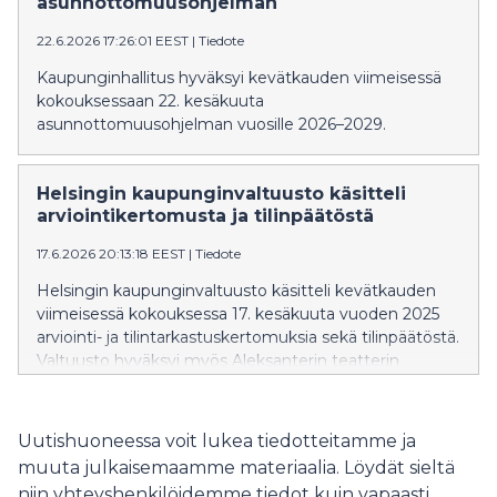
asunnottomuusohjelman
tapahtumien kehitysohjelmaa.
22.6.2026 17:26:01 EEST
|
Tiedote
Kaupunginhallitus hyväksyi kevätkauden viimeisessä
kokouksessaan 22. kesäkuuta
asunnottomuusohjelman vuosille 2026–2029.
Helsingin kaupunginvaltuusto käsitteli
arviointikertomusta ja tilinpäätöstä
17.6.2026 20:13:18 EEST
|
Tiedote
Helsingin kaupunginvaltuusto käsitteli kevätkauden
viimeisessä kokouksessa 17. kesäkuuta vuoden 2025
arviointi- ja tilintarkastuskertomuksia sekä tilinpäätöstä.
Valtuusto hyväksyi myös Aleksanterin teatterin
asemakaavan muutoksen.
Uutishuoneessa voit lukea tiedotteitamme ja
muuta julkaisemaamme materiaalia. Löydät sieltä
niin yhteyshenkilöidemme tiedot kuin vapaasti