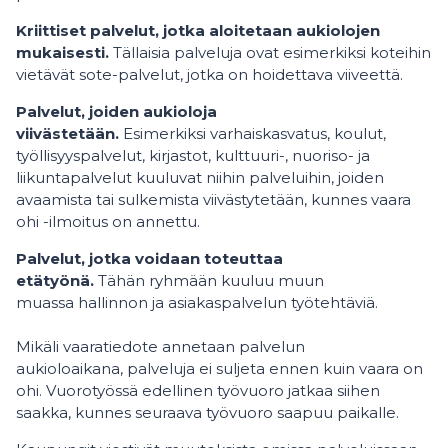
Kriittiset palvelut, jotka aloitetaan aukiolojen
mukaisesti.
Tällaisia palveluja ovat esimerkiksi koteihin
vietävät sote-palvelut, jotka on hoidettava viiveettä.
Palvelut, joiden aukioloja
viivästetään.
Esimerkiksi varhaiskasvatus, koulut,
työllisyyspalvelut, kirjastot, kulttuuri-, nuoriso- ja
liikuntapalvelut kuuluvat niihin palveluihin, joiden
avaamista tai sulkemista viivästytetään, kunnes vaara
ohi -ilmoitus on annettu.
Palvelut, jotka voidaan toteuttaa
etätyönä.
Tähän ryhmään kuuluu muun
muassa hallinnon ja asiakaspalvelun työtehtäviä.
Mikäli vaaratiedote annetaan palvelun
aukioloaikana, palveluja ei suljeta ennen kuin vaara on
ohi. Vuorotyössä edellinen työvuoro jatkaa siihen
saakka, kunnes seuraava työvuoro saapuu paikalle.