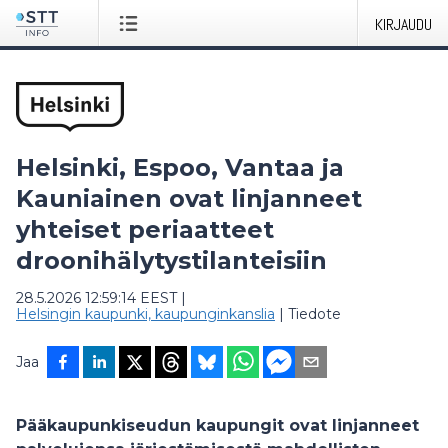
KIRJAUDU
Helsinki, Espoo, Vantaa ja
Kauniainen ovat linjanneet
yhteiset periaatteet
droonihälytystilanteisiin
28.5.2026 12:59:14 EEST
|
Helsingin kaupunki, kaupunginkanslia
|
Tiedote
Jaa
Pääkaupunkiseudun kaupungit ovat linjanneet