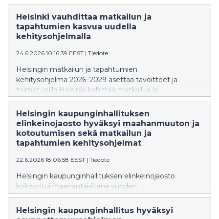
maailmanperintöluetteloon. Yhteensä 13 kohteesta
viisi sijaitsee Helsingissä. Finlandia-talon, Alvar Aallon
Helsinki vauhdittaa matkailun ja
kotitalon ja ateljeen, Kulttuuritalon sekä
tapahtumien kasvua uudella
Kansaneläkelaitoksen päätoimitalon
kehitysohjelmalla
maailmanperintöstatus vahvistaa Helsingin mainetta
24.6.2026 10:16:39 EEST
|
Tiedote
kiinnostavana muotoilu- ja arkkitehtuurikaupunkina.
Helsingin matkailun ja tapahtumien
kehitysohjelma 2026–2029 asettaa tavoitteet ja
toimet, joilla Helsinki kehittää matkailua ja
tapahtumallisuutta seuraavat vuodet. Tavoitteena on
vauhdittaa matkailun ja tapahtumien ympärivuotista
Helsingin kaupunginhallituksen
kasvua, kasvattaa Helsingin kansainvälistä
elinkeinojaosto hyväksyi maahanmuuton ja
houkuttelevuutta onnellisuuden teemoilla sekä
kotoutumisen sekä matkailun ja
varmistaa, että kaupunki on kasvua tukeva
tapahtumien kehitysohjelmat
yhteistyökumppani.
22.6.2026 18:06:58 EEST
|
Tiedote
Helsingin kaupunginhallituksen elinkeinojaosto
kokoontui maanantai-iltana vuoden
2026 viidenteen kokoukseensa. Kokouksessa
elinkeinojaosto käsitteli maahanmuuton ja
Helsingin kaupunginhallitus hyväksyi
kotoutumisen kehitysohjelmaa ja matkailun ja