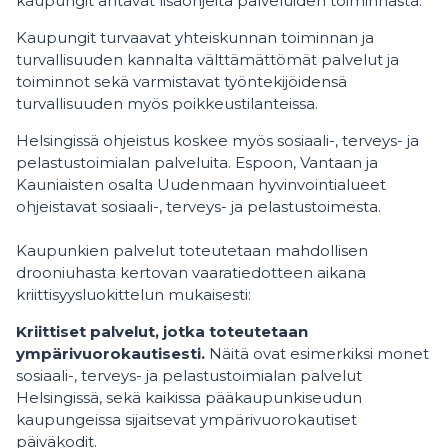
kaupungit antavat lisäohjeita palveluiden toiminnasta.
Kaupungit turvaavat yhteiskunnan toiminnan ja
turvallisuuden kannalta välttämättömät palvelut ja
toiminnot sekä varmistavat työntekijöidensä
turvallisuuden myös poikkeustilanteissa.
Helsingissä ohjeistus koskee myös sosiaali-, terveys- ja
pelastustoimialan palveluita. Espoon, Vantaan ja
Kauniaisten osalta Uudenmaan hyvinvointialueet
ohjeistavat sosiaali-, terveys- ja pelastustoimesta.
Kaupunkien palvelut toteutetaan mahdollisen
drooniuhasta kertovan vaaratiedotteen aikana
kriittisyysluokittelun mukaisesti:
Kriittiset palvelut, jotka toteutetaan
ympärivuorokautisesti.
Näitä ovat esimerkiksi monet
sosiaali-, terveys- ja pelastustoimialan palvelut
Helsingissä, sekä kaikissa pääkaupunkiseudun
kaupungeissa sijaitsevat ympärivuorokautiset
päiväkodit.