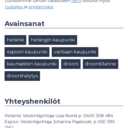
Uutisoimme tämän tiedotteen
hel.fi
-sivuilla myös
ruotsiksi
ja
englanniksi
.
Avainsanat
helsinki
helsingin kaupunki
espoon kaupunki
vantaan kaupunki
kauniaisten kaupunki
drooni
droonitilanne
droonihälytys
Yhteyshenkilöt
Helsinki: Viestintäjohtaja Liisa Kivelä p. 0400 308 484
Espoo: Viestintäjohtaja Johanna Pajakoski. p 050 395
2162