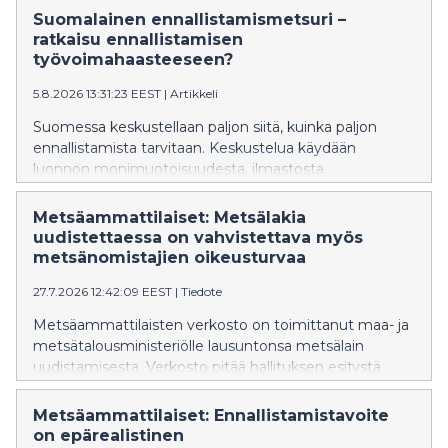
Suomalainen ennallistamismetsuri –
ratkaisu ennallistamisen
työvoimahaasteeseen?
5.8.2026 13:31:23 EEST
|
Artikkeli
Suomessa keskustellaan paljon siitä, kuinka paljon
ennallistamista tarvitaan. Keskustelua käydään
luonnon monimuotoisuudesta, ilmastosta,
kustannuksista ja tavoitteista. Yksi kysymys jää
kuitenkin yllättävän vähälle huomiolle: Kuka tekee
Metsäammattilaiset: Metsälakia
ennallistamistyöt?
uudistettaessa on vahvistettava myös
metsänomistajien oikeusturvaa
27.7.2026 12:42:09 EEST
|
Tiedote
Metsäammattilaisten verkosto on toimittanut maa- ja
metsätalousministeriölle lausuntonsa metsälain
uudistamisesta. Verkosto pitää hallituksen esitystä
pääosin onnistuneena, mutta katsoo, että
lakiuudistuksessa on samalla vahvistettava
Metsäammattilaiset: Ennallistamistavoite
metsänomistajien ja metsäammattilaisten
on epärealistinen