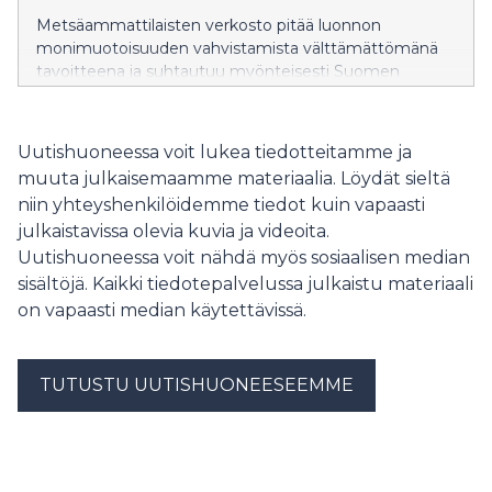
Metsäammattilaisten verkosto pitää luonnon
monimuotoisuuden vahvistamista välttämättömänä
tavoitteena ja suhtautuu myönteisesti Suomen
kansallisen ennallistamissuunnitelman valmisteluun.
Verkoston ympäristöministeriölle ja maa- ja
metsätalousministeriölle antaman lausunnon mukaan
Uutishuoneessa voit lukea tiedotteitamme ja
Suomella on erinomaiset mahdollisuudet onnistua
muuta julkaisemaamme materiaalia. Löydät sieltä
ennallistamisessa, kun ratkaisut perustuvat
niin yhteyshenkilöidemme tiedot kuin vapaasti
tutkimukseen, yhteistyöhön ja maanomistajien
julkaistavissa olevia kuvia ja videoita.
luottamukseen.
Uutishuoneessa voit nähdä myös sosiaalisen median
sisältöjä. Kaikki tiedotepalvelussa julkaistu materiaali
on vapaasti median käytettävissä.
TUTUSTU UUTISHUONEESEEMME