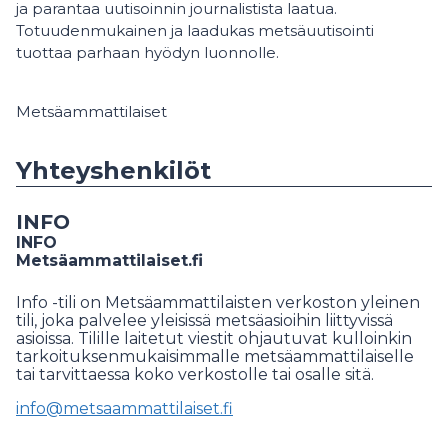
ja parantaa uutisoinnin journalistista laatua.
Totuudenmukainen ja laadukas metsäuutisointi
tuottaa parhaan hyödyn luonnolle.
Metsäammattilaiset
Yhteyshenkilöt
INFO
INFO
Metsäammattilaiset.fi
Info -tili on Metsäammattilaisten verkoston yleinen
tili, joka palvelee yleisissä metsäasioihin liittyvissä
asioissa. Tilille laitetut viestit ohjautuvat kulloinkin
tarkoituksenmukaisimmalle metsäammattilaiselle
tai tarvittaessa koko verkostolle tai osalle sitä.
info@metsaammattilaiset.fi