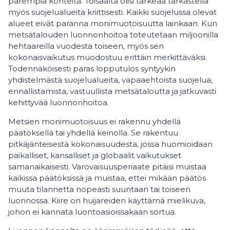
parempia kohteita. Toisaalta olisi tärkeää tarkastella
myös suojelualueita kriittisesti. Kaikki suojelussa olevat
alueet eivät paranna monimuotoisuutta lainkaan. Kun
metsätalouden luonnonhoitoa toteutetaan miljoonilla
hehtaareilla vuodesta toiseen, myös sen
kokonaisvaikutus muodostuu erittäin merkittäväksi.
Todennäköisesti paras lopputulos syntyykin
yhdistelmästä suojelualueita, vapaaehtoista suojelua,
ennallistamista, vastuullista metsätaloutta ja jatkuvasti
kehittyvää luonnonhoitoa.
Metsien monimuotoisuus ei rakennu yhdellä
päätöksellä tai yhdellä keinolla. Se rakentuu
pitkäjänteisestä kokonaisuudesta, jossa huomioidaan
paikalliset, kansalliset ja globaalit vaikutukset
samanaikaisesti. Varovaisuusperiaate pitäisi muistaa
kaikissa päätöksissä ja muistaa, ettei mikään päätös
muuta tilannetta nopeasti suuntaan tai toiseen
luonnossa. Kiire on huijareiden käyttämä mielikuva,
johon ei kannata luontoasioissakaan sortua.