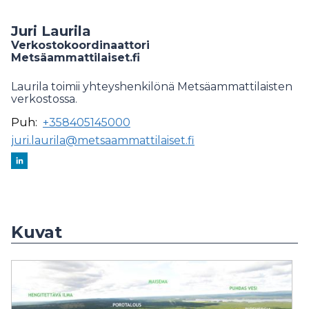
Juri Laurila
Verkostokoordinaattori
Metsäammattilaiset.fi
Laurila toimii yhteyshenkilönä Metsäammattilaisten
verkostossa.
Puh:
+358405145000
juri.laurila@metsaammattilaiset.fi
Kuvat