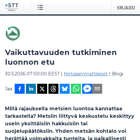
KIRJAUDU
Vaikuttavuuden tutkiminen
luonnon etu
30.5.2026 07:00:00 EEST
|
Metsäammattilaiset
|
Blogi
Jaa
Millä rajauksella metsien luontoa kannattaa
tarkastella? Metsiin liittyvä keskustelu keskittyy
usein yksittäisiin hakkuisiin tai
suojelupäätöksiin. Yhden metsän kohtalo voi
herättää voimakkaita tunteita, ja paikallisesti