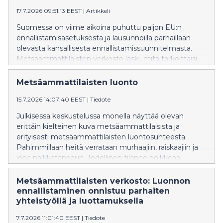
oikeusturvaa muuttuneessa toimintaympäristössä.
17.7.2026 09:51:13 EEST
|
Artikkeli
Metsäammattilaisten mukaan suomalaiset metsät
ovat ilmaston, luonnon ja hyvinvoinnin ratkaisu – mutta
Suomessa on viime aikoina puhuttu paljon EU:n
vain silloin, kun niitä voidaan hoitaa pitkäjänteisesti
ennallistamisasetuksesta ja lausunnoilla parhaillaan
tutkimukseen perustuen ja omaisuudensuojaa
olevasta kansallisesta ennallistamissuunnitelmasta.
kunnioittaen.
Metsäammattilaisten verkosto laski, mitä tarkoittaisi,
että kolmasosa Suomesta voitaisiin ennallistaa vuoden
2030 loppuun mennessä. Laskelma paljastaa
Metsäammattilaisten luonto
ennallistamisen todellisen mittakaavan ja tavoitteen
15.7.2026 14:07:40 EEST
|
Tiedote
mahdottomuuden.
Julkisessa keskustelussa monella näyttää olevan
erittäin kielteinen kuva metsäammattilaisista ja
erityisesti metsäammattilaisten luontosuhteesta.
Pahimmillaan heitä verrataan murhaajiin, raiskaajiin ja
jopa palkkatappajiin. Todellinen tilanne poikkeaa
tutkitusti vahvasti näistä näkemyksistä.
Metsäammattilaisille luonto on syy hakeutua alalle ja
Metsäammattilaisten verkosto: Luonnon
luontoa vaalitaan talousmetsissä tunteella ja osana
ennallistaminen onnistuu parhaiten
identiteettiä.
yhteistyöllä ja luottamuksella
7.7.2026 11:01:40 EEST
|
Tiedote