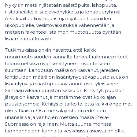
Nykyisin metsiin jätetään säästöpuita, lahopuuta,
riistatiheikköjä, suojavyöhykkeitä ja lehtipuuryhmiä.
Arvokkaita elinympäristöjä rajataan hakkuiden
ulkopuolelle, vesistövaikutuksia vähennetään ja
metsien rakenteellista monimuotoisuutta pyritään
lisäämään jatkuvasti.
Tutkimuksissa onkin havaittu, että kaikki
monimuotoisuuden kannalta tärkeät rakennepiirteet
talousmetsissä ovat kehittyneet myönteiseen
suuntaan. Lahopuun määrä on kasvanut, järeiden
lehtipuiden määrä on lisääntynyt, sekapuustoisuus on
lisääntynyt ja säästöpuukäytännöt ovat yleistyneet.
Samaan aikaan puuston kasvu on kiihtynyt, puuston
järeys on kasvanut ja metsämme ovat koko ajan
puustoisempia. Kehitys ei tarkoita, että kaikki ongelmat
olisi ratkaistu. Osa metsälajeista on edelleen
uhanalaisia ja vanhojen metsien määrä Etelä-
Suomessa on rajallinen. Mutta suunta monissa
luonnonhoidon kannalta keskeisissä asioissa on ollut