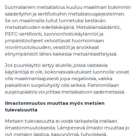
Suomalainen metsätalous kuuluu maailman tiukimmin
säädeltyihin ja sertifioituihin metsätalousjärjestelmiin.
Se on maailmalla tullut tunnetuksi kestävän
metsätalouden edelläkävijänä. Metsälainsäädäntö,
PEFC-sertifiointi, luonnonhoitokäytännöt ja
ympäristöohjeet velvoittavat huomioimaan
monimuotoisuuden, vesistöt ja arvokkaat
elinympäristöt lähes kaikessa metsänkäsittelyssä.
Jos puunkäyttö siirtyy alueille, joissa vastaavia
käytäntöjä ei ole, kokonaisvaikutukset luonnolle voivat
olla maailmanlaajuisesti jopa negatiivisia, vaikka
paikallinen suojeluhyöty olisi selkeä. Pahimmillaan
suojelupäätös voi johtaa metsäkatoon sademetsissä.
Ilmastonmuutos muuttaa myös metsien
tulevaisuutta
Metsien tulevaisuutta ei voida tarkastella irrallaan
ilmastonmuutoksesta. Lämpenevä ilmasto muuttaa jo
nyt metsien lajistoa, kasvurytmiä, tuhoriskejä,