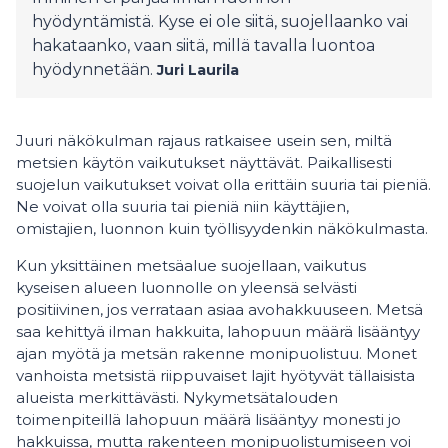
hyödyntämistä. Kyse ei ole siitä, suojellaanko vai
hakataanko, vaan siitä, millä tavalla luontoa
hyödynnetään.
Juri Laurila
Juuri näkökulman rajaus ratkaisee usein sen, miltä
metsien käytön vaikutukset näyttävät. Paikallisesti
suojelun vaikutukset voivat olla erittäin suuria tai pieniä.
Ne voivat olla suuria tai pieniä niin käyttäjien,
omistajien, luonnon kuin työllisyydenkin näkökulmasta.
Kun yksittäinen metsäalue suojellaan, vaikutus
kyseisen alueen luonnolle on yleensä selvästi
positiivinen, jos verrataan asiaa avohakkuuseen. Metsä
saa kehittyä ilman hakkuita, lahopuun määrä lisääntyy
ajan myötä ja metsän rakenne monipuolistuu. Monet
vanhoista metsistä riippuvaiset lajit hyötyvät tällaisista
alueista merkittävästi. Nykymetsätalouden
toimenpiteillä lahopuun määrä lisääntyy monesti jo
hakkuissa, mutta rakenteen monipuolistumiseen voi