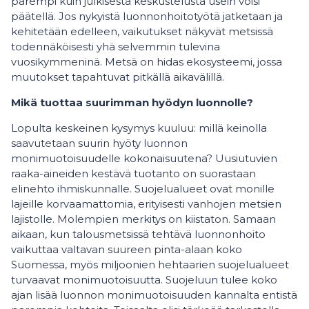
parempi kuin julkisesta keskustelusta usein voisi
päätellä. Jos nykyistä luonnonhoitotyötä jatketaan ja
kehitetään edelleen, vaikutukset näkyvät metsissä
todennäköisesti yhä selvemmin tulevina
vuosikymmeninä. Metsä on hidas ekosysteemi, jossa
muutokset tapahtuvat pitkällä aikavälillä.
Mikä tuottaa suurimman hyödyn luonnolle?
Lopulta keskeinen kysymys kuuluu: millä keinolla
saavutetaan suurin hyöty luonnon
monimuotoisuudelle kokonaisuutena? Uusiutuvien
raaka-aineiden kestävä tuotanto on suorastaan
elinehto ihmiskunnalle. Suojelualueet ovat monille
lajeille korvaamattomia, erityisesti vanhojen metsien
lajistolle. Molempien merkitys on kiistaton. Samaan
aikaan, kun talousmetsissä tehtävä luonnonhoito
vaikuttaa valtavan suureen pinta-alaan koko
Suomessa, myös miljoonien hehtaarien suojelualueet
turvaavat monimuotoisuutta. Suojeluun tulee koko
ajan lisää luonnon monimuotoisuuden kannalta entistä