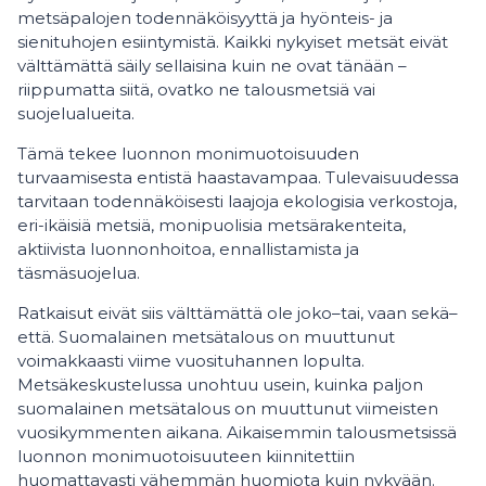
metsäpalojen todennäköisyyttä ja hyönteis- ja
sienituhojen esiintymistä. Kaikki nykyiset metsät eivät
välttämättä säily sellaisina kuin ne ovat tänään –
riippumatta siitä, ovatko ne talousmetsiä vai
suojelualueita.
Tämä tekee luonnon monimuotoisuuden
turvaamisesta entistä haastavampaa. Tulevaisuudessa
tarvitaan todennäköisesti laajoja ekologisia verkostoja,
eri-ikäisiä metsiä, monipuolisia metsärakenteita,
aktiivista luonnonhoitoa, ennallistamista ja
täsmäsuojelua.
Ratkaisut eivät siis välttämättä ole joko–tai, vaan sekä–
että. Suomalainen metsätalous on muuttunut
voimakkaasti viime vuosituhannen lopulta.
Metsäkeskustelussa unohtuu usein, kuinka paljon
suomalainen metsätalous on muuttunut viimeisten
vuosikymmenten aikana. Aikaisemmin talousmetsissä
luonnon monimuotoisuuteen kiinnitettiin
huomattavasti vähemmän huomiota kuin nykyään.