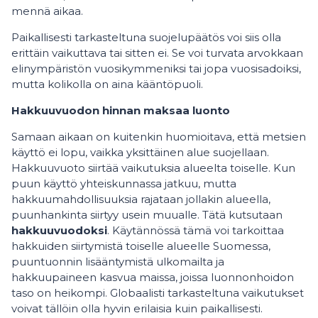
mennä aikaa.
Paikallisesti tarkasteltuna suojelupäätös voi siis olla
erittäin vaikuttava tai sitten ei. Se voi turvata arvokkaan
elinympäristön vuosikymmeniksi tai jopa vuosisadoiksi,
mutta kolikolla on aina kääntöpuoli.
Hakkuuvuodon hinnan maksaa luonto
Samaan aikaan on kuitenkin huomioitava, että metsien
käyttö ei lopu, vaikka yksittäinen alue suojellaan.
Hakkuuvuoto siirtää vaikutuksia alueelta toiselle. Kun
puun käyttö yhteiskunnassa jatkuu, mutta
hakkuumahdollisuuksia rajataan jollakin alueella,
puunhankinta siirtyy usein muualle. Tätä kutsutaan
hakkuuvuodoksi
. Käytännössä tämä voi tarkoittaa
hakkuiden siirtymistä toiselle alueelle Suomessa,
puuntuonnin lisääntymistä ulkomailta ja
hakkuupaineen kasvua maissa, joissa luonnonhoidon
taso on heikompi. Globaalisti tarkasteltuna vaikutukset
voivat tällöin olla hyvin erilaisia kuin paikallisesti.