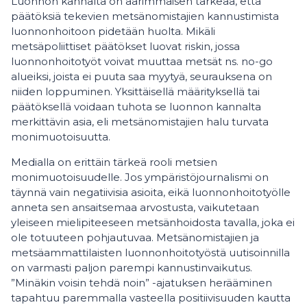
Luonnon kannalta on äärimmäisen tärkeää, että
päätöksiä tekevien metsänomistajien kannustimista
luonnonhoitoon pidetään huolta. Mikäli
metsäpoliittiset päätökset luovat riskin, jossa
luonnonhoitotyöt voivat muuttaa metsät ns. no-go
alueiksi, joista ei puuta saa myytyä, seurauksena on
niiden loppuminen. Yksittäisellä määrityksellä tai
päätöksellä voidaan tuhota se luonnon kannalta
merkittävin asia, eli metsänomistajien halu turvata
monimuotoisuutta.
Medialla on erittäin tärkeä rooli metsien
monimuotoisuudelle. Jos ympäristöjournalismi on
täynnä vain negatiivisia asioita, eikä luonnonhoitotyölle
anneta sen ansaitsemaa arvostusta, vaikutetaan
yleiseen mielipiteeseen metsänhoidosta tavalla, joka ei
ole totuuteen pohjautuvaa. Metsänomistajien ja
metsäammattilaisten luonnonhoitotyöstä uutisoinnilla
on varmasti paljon parempi kannustinvaikutus.
”Minäkin voisin tehdä noin” -ajatuksen herääminen
tapahtuu paremmalla vasteella positiivisuuden kautta