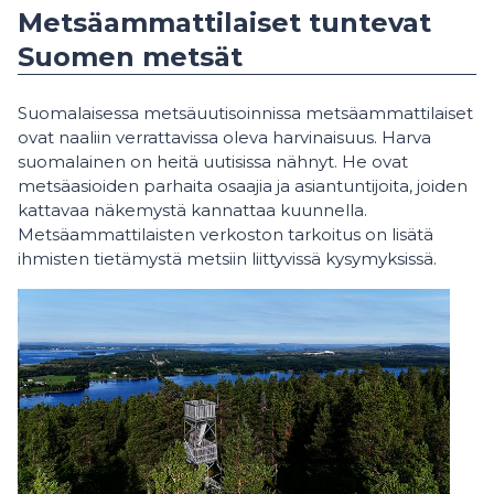
Metsäammattilaiset tuntevat
Suomen metsät
Suomalaisessa metsäuutisoinnissa metsäammattilaiset
ovat naaliin verrattavissa oleva harvinaisuus. Harva
suomalainen on heitä uutisissa nähnyt. He ovat
metsäasioiden parhaita osaajia ja asiantuntijoita, joiden
kattavaa näkemystä kannattaa kuunnella.
Metsäammattilaisten verkoston tarkoitus on lisätä
ihmisten tietämystä metsiin liittyvissä kysymyksissä.