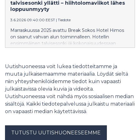
kakkukahvien ja avajaistarjousten merkeissä.
talvisesonki yllätti – hiihtolomaviikot lähes
loppuunmyyty
3.6.2026 09:40:00 EEST
|
Tiedote
Marraskuussa 2025 avattu Break Sokos Hotel Himos
on saanut vahvan alun toiminnalleen. Hotellin
ensimmäinen talvisesonki jäi kokonaisuudessaan
verrattain lyhyeksi, mutta vilkkaimmat ajanjaksot,
erityisesti hiihtolomaviikot, sujuivat odotettua
paremmin ja hotelli oli lähes loppuunmyyty.
Uutishuoneessa voit lukea tiedotteitamme ja
muuta julkaisemaamme materiaalia. Löydät sieltä
niin yhteyshenkilöidemme tiedot kuin vapaasti
julkaistavissa olevia kuvia ja videoita.
Uutishuoneessa voit nähdä myös sosiaalisen median
sisältöjä. Kaikki tiedotepalvelussa julkaistu materiaali
on vapaasti median käytettävissä.
TUTUSTU UUTISHUONEESEEMME