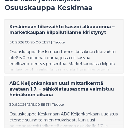
Osuuskauppa Keskimaa
Keskimaan liikevaihto kasvoi alkuvuonna –
marketkaupan kilpailutilanne kiristynyt
6.8.2026 08:28:00 EEST
|
Tiedote
Osuuskauppa Keskimaan tammi-kesäkuun liikevaihto
oli 395,0 miljoonaa euroa, jossa oli kasvua
edellisvuoteen 5,3 prosenttia. Marketkaupassa kilpailu
on kiristynyt ja viileä kesä on vaikuttanut erityisesti
mökkipaikkakuntien marketkauppojen myynnin
kehitykseen, kun mökkeilijöitä on ollut tavanomaista
ABC Keljonkankaan uusi mittarikenttä
vähemmän liikenteessä.
avataan 1.7. – sähkölatausasema valmistuu
heinäkuun aikana
30.6.2026 12:15:00 EEST
|
Tiedote
Osuuskauppa Keskimaan ABC Keljonkankaan uudistus
etenee suunnitelmien mukaisesti, kun uusi
polttonestemittarikenttä avataan asiakkaille 1.7. ja