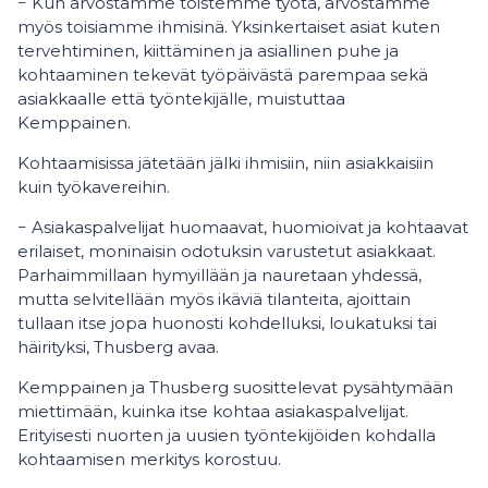
− Kun arvostamme toistemme työtä, arvostamme
myös toisiamme ihmisinä. Yksinkertaiset asiat kuten
tervehtiminen, kiittäminen ja asiallinen puhe ja
kohtaaminen tekevät työpäivästä parempaa sekä
asiakkaalle että työntekijälle, muistuttaa
Kemppainen.
Kohtaamisissa jätetään jälki ihmisiin, niin asiakkaisiin
kuin työkavereihin.
− Asiakaspalvelijat huomaavat, huomioivat ja kohtaavat
erilaiset, moninaisin odotuksin varustetut asiakkaat.
Parhaimmillaan hymyillään ja nauretaan yhdessä,
mutta selvitellään myös ikäviä tilanteita, ajoittain
tullaan itse jopa huonosti kohdelluksi, loukatuksi tai
häirityksi, Thusberg avaa.
Kemppainen ja Thusberg suosittelevat pysähtymään
miettimään, kuinka itse kohtaa asiakaspalvelijat.
Erityisesti nuorten ja uusien työntekijöiden kohdalla
kohtaamisen merkitys korostuu.