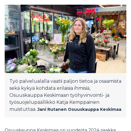
Työ palvelualalla vaatii paljon tietoa ja osaamista
sekä kykyä kohdata erilaisia ihmisiä,
Osuuskauppa Keskimaan työhyvinvointi- ja
työsuojelupäällikkö Katja Kemppainen
muistuttaa.
Jani Rutanen
Osuuskauppa Keskimaa
Osuuskauppa Keskimaa on vuodesta 2024 saakka