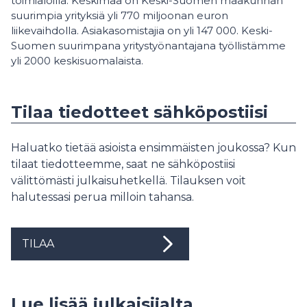
toimialoilla. Keskimaa on Keski-Suomen maakunnan
suurimpia yrityksiä yli 770 miljoonan euron
liikevaihdolla. Asiakasomistajia on yli 147 000. Keski-
Suomen suurimpana yritystyönantajana työllistämme
yli 2000 keskisuomalaista.
Tilaa tiedotteet sähköpostiisi
Haluatko tietää asioista ensimmäisten joukossa? Kun
tilaat tiedotteemme, saat ne sähköpostiisi
välittömästi julkaisuhetkellä. Tilauksen voit
halutessasi perua milloin tahansa.
TILAA
Lue lisää julkaisijalta