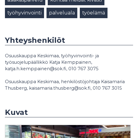
työhyvinvointi
palveluala
työelämä
Yhteyshenkilöt
Osuuskauppa Keskimaa, työhyvinvointi- ja
työsuojelupäällikkö Katja Kemppainen,
katja.h.kemppainen@sok.fi, 010 767 3075
Osuuskauppa Keskimaa, henkilöstöjohtaja Kaisamaria
Thusberg, kaisamaria.thusberg@sok.fi, 010 767 3015
Kuvat