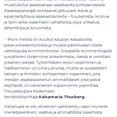
muistutellut asiakkaitaan asiallisesta kohtaamisesta.
Asiakaspalvelijat kohtaavat jatkuvasti ikäviä ja
epämiellyttäviä asiakastilanteita – huutamista, kiroilua
ja työn sekä osaamisen vähättelyä, jopa uhkailua,
lähentelyä ja kourimista.
− Moni meistä on kuullut kaupan kassatöistä,
pikaruokaravintoloista ja muista palvelualan töistä
väheksyvää kommentointia. Jokaiselle kommentoijalle
suosittelen töidemme kokeilemista, näissä ei nimittäin
jokainen pärjää. Työtehtävien kirjon oppiminen ja
hallitseminen on oma juttunsa, mutta se sosiaalisten
taitojen ja ihmisten kohtaamisen osaaminen, jota
meidän asiakaspalvelun ammattilaiset joka päivä
käyttävät, on varsinainen supervoima, painottaa
Osuuskauppa Keskimaan
henkilöstöjohtaja
Kaisamaria Thusberg
.
Palveluala ei ole viimeinen vaihtoehto, vaan monelle
merkityksellinen, vaativa ja ammatillista osaamista