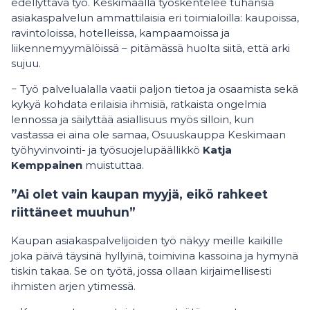
edellyttävä työ. Keskimaalla työskentelee tuhansia
asiakaspalvelun ammattilaisia eri toimialoilla: kaupoissa,
ravintoloissa, hotelleissa, kampaamoissa ja
liikennemyymälöissä – pitämässä huolta siitä, että arki
sujuu.
− Työ palvelualalla vaatii paljon tietoa ja osaamista sekä
kykyä kohdata erilaisia ihmisiä, ratkaista ongelmia
lennossa ja säilyttää asiallisuus myös silloin, kun
vastassa ei aina ole samaa, Osuuskauppa Keskimaan
työhyvinvointi- ja työsuojelupäällikkö
Katja
Kemppainen
muistuttaa.
”Ai olet vain kaupan myyjä, eikö rahkeet
riittäneet muuhun”
Kaupan asiakaspalvelijoiden työ näkyy meille kaikille
joka päivä täysinä hyllyinä, toimivina kassoina ja hymynä
tiskin takaa. Se on työtä, jossa ollaan kirjaimellisesti
ihmisten arjen ytimessä.