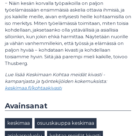
− Näin kesän korvalla työpaikoilla on paljon
työelämässään ensimmäisiä askelia ottavia ihmisiä, ja
jos kaikille meille, aivan erityisesti heille kohtaamisilla on
iso merkitys. Miten työelämässä toimitaan, miten toisia
kohdellaan, jaksetaanko olla ystävällisiä ja asiallisia
silloinkin, kun jokin ehkä harmittaa. Näytetään nuorille
ja vähän vanhemmillekin, että työssä ja elämässä on
paljon hyvää – kohdataan kivasti ja kohdellaan
toisiamme hyvin. Siitä jää parempi mieli kaikille, toivoo
Thusberg.
Lue lisää Keskimaan Kohtaa meidät kivasti -
kampanjasta ja työntekijöiden kokemuksista:
keskimaa.fi/kohtaakivasti
Avainsanat
keskimaa
osuuskauppa keskimaa
asiakaspalvelu
kohtaa meidät kivasti