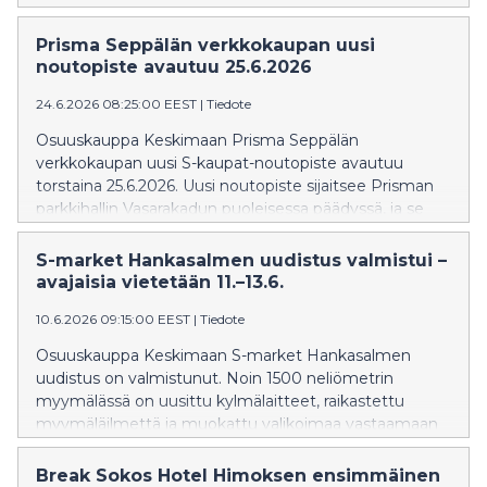
ABC-suurteholatausasema avataan heinäkuun aikana.
ABC Keljonkankaan liikennemyymälä palvelee
Prisma Seppälän verkkokaupan uusi
asiakkaita normaalisti koko kesän ajan.
noutopiste avautuu 25.6.2026
24.6.2026 08:25:00 EEST
|
Tiedote
Osuuskauppa Keskimaan Prisma Seppälän
verkkokaupan uusi S-kaupat-noutopiste avautuu
torstaina 25.6.2026. Uusi noutopiste sijaitsee Prisman
parkkihallin Vasarakadun puoleisessa päädyssä, ja se
tekee verkko-ostosten noutamisesta entistä
sujuvampaa kaikissa sääolosuhteissa. Samalla
S-market Hankasalmen uudistus valmistui –
noutokapasiteetti kasvaa ja myös Prisma.fi:n
avajaisia vietetään 11.–13.6.
käyttötavaranoutolokerikko siirtyy uuteen sijaintiin.
10.6.2026 09:15:00 EEST
|
Tiedote
Osuuskauppa Keskimaan S-market Hankasalmen
uudistus on valmistunut. Noin 1500 neliömetrin
myymälässä on uusittu kylmälaitteet, raikastettu
myymäläilmettä ja muokattu valikoimaa vastaamaan
entistä paremmin asiakkaiden tarpeisiin. Uudistuneen
myymälän avajaisia vietetään torstaina 11.6.
Break Sokos Hotel Himoksen ensimmäinen