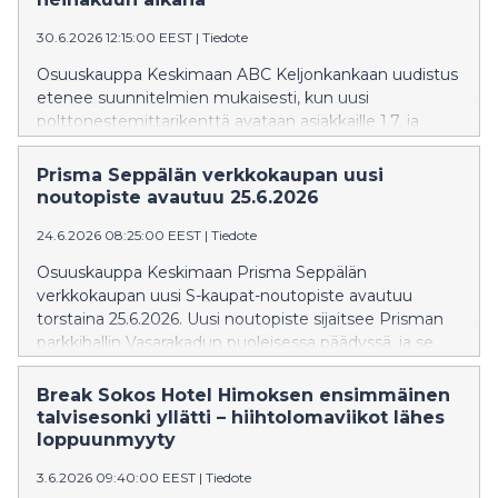
30.6.2026 12:15:00 EEST
|
Tiedote
Osuuskauppa Keskimaan ABC Keljonkankaan uudistus
etenee suunnitelmien mukaisesti, kun uusi
polttonestemittarikenttä avataan asiakkaille 1.7. ja
ABC-suurteholatausasema avataan heinäkuun aikana.
ABC Keljonkankaan liikennemyymälä palvelee
Prisma Seppälän verkkokaupan uusi
asiakkaita normaalisti koko kesän ajan.
noutopiste avautuu 25.6.2026
24.6.2026 08:25:00 EEST
|
Tiedote
Osuuskauppa Keskimaan Prisma Seppälän
verkkokaupan uusi S-kaupat-noutopiste avautuu
torstaina 25.6.2026. Uusi noutopiste sijaitsee Prisman
parkkihallin Vasarakadun puoleisessa päädyssä, ja se
tekee verkko-ostosten noutamisesta entistä
sujuvampaa kaikissa sääolosuhteissa. Samalla
Break Sokos Hotel Himoksen ensimmäinen
noutokapasiteetti kasvaa ja myös Prisma.fi:n
talvisesonki yllätti – hiihtolomaviikot lähes
käyttötavaranoutolokerikko siirtyy uuteen sijaintiin.
loppuunmyyty
3.6.2026 09:40:00 EEST
|
Tiedote