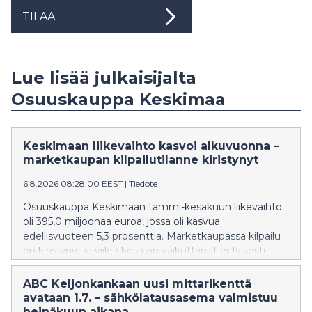
TILAA
Lue lisää julkaisijalta
Osuuskauppa Keskimaa
Keskimaan liikevaihto kasvoi alkuvuonna –
marketkaupan kilpailutilanne kiristynyt
6.8.2026 08:28:00 EEST
|
Tiedote
Osuuskauppa Keskimaan tammi-kesäkuun liikevaihto
oli 395,0 miljoonaa euroa, jossa oli kasvua
edellisvuoteen 5,3 prosenttia. Marketkaupassa kilpailu
on kiristynyt ja viileä kesä on vaikuttanut erityisesti
mökkipaikkakuntien marketkauppojen myynnin
kehitykseen, kun mökkeilijöitä on ollut tavanomaista
ABC Keljonkankaan uusi mittarikenttä
vähemmän liikenteessä.
avataan 1.7. – sähkölatausasema valmistuu
heinäkuun aikana