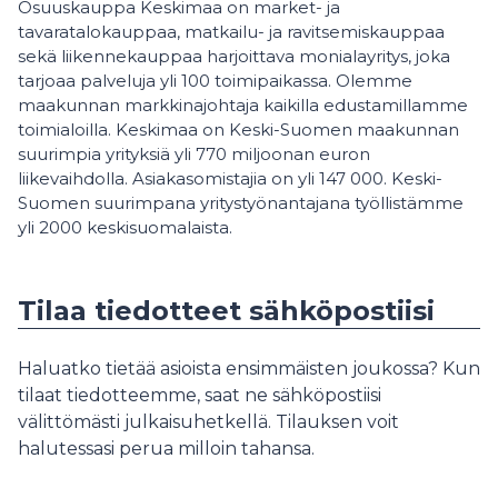
Osuuskauppa Keskimaa on market- ja
tavaratalokauppaa, matkailu- ja ravitsemiskauppaa
sekä liikennekauppaa harjoittava monialayritys, joka
tarjoaa palveluja yli 100 toimipaikassa. Olemme
maakunnan markkinajohtaja kaikilla edustamillamme
toimialoilla. Keskimaa on Keski-Suomen maakunnan
suurimpia yrityksiä yli 770 miljoonan euron
liikevaihdolla. Asiakasomistajia on yli 147 000. Keski-
Suomen suurimpana yritystyönantajana työllistämme
yli 2000 keskisuomalaista.
Tilaa tiedotteet sähköpostiisi
Haluatko tietää asioista ensimmäisten joukossa? Kun
tilaat tiedotteemme, saat ne sähköpostiisi
välittömästi julkaisuhetkellä. Tilauksen voit
halutessasi perua milloin tahansa.