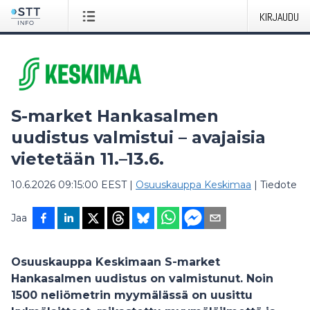
KIRJAUDU
S-market Hankasalmen
uudistus valmistui – avajaisia
vietetään 11.–13.6.
10.6.2026 09:15:00 EEST
|
Osuuskauppa Keskimaa
|
Tiedote
Jaa
Osuuskauppa Keskimaan S-market
Hankasalmen uudistus on valmistunut. Noin
1500 neliömetrin myymälässä on uusittu