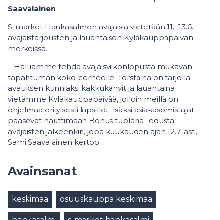
Saavalainen
.
S-market Hankasalmen avajaisia vietetään 11.–13.6.
avajaistarjousten ja lauantaisen Kyläkauppapäivän
merkeissä.
– Haluamme tehdä avajaisviikonlopusta mukavan
tapahtuman koko perheelle. Torstaina on tarjolla
avauksen kunniaksi kakkukahvit ja lauantaina
vietämme Kyläkauppapäivää, jolloin meillä on
ohjelmaa erityisesti lapsille. Lisäksi asiakasomistajat
pääsevät nauttimaan Bonus tuplana -edusta
avajaisten jälkeenkin, jopa kuukauden ajan 12.7. asti,
Sami Saavalainen kertoo.
Avainsanat
keskimaa
osuuskauppa keskimaa
hankasalmi
s-market hankasalmi