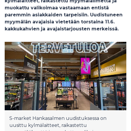
kylmälaitteet, raikastettu myymäläilmettä ja
muokattu valikoimaa vastaamaan entistä
paremmin asiakkaiden tarpeisiin. Uudistuneen
myymälän avajaisia vietetään torstaina 11.6.
kakkukahvien ja avajaistarjousten merkeissä.
S-market Hankasalmen uudistuksessa on
uusittu kylmälaitteet, raikastettu