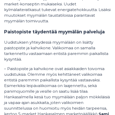
market-konseptin mukaiseksi. Uudet
kylmälaiteratkaisut tukevat energiatehokkuutta. Lisäksi
muutokset myymälän taustatiloissa parantavat
myymälän toimivuutta.
Paistopiste täydentää myymälän palveluja
Uudistuksen yhteydessä myymälään on lisätty
paistopiste ja kahvikone. Valikoimaa on samalla
tarkennettu vastaamaan entistä paremmin paikallista
kysyntää.
– Paistopiste ja kahvikone ovat asiakkaiden toivomia
uudistuksia. Olemme myös kehittäneet valikoimaa
entistä paremmin paikallista kysyntää vastaavaksi.
Esimerkiksi leipävalikoimaa on laajennettu, sekä
panimojuomille ja vesille on saatu lisää tilaa.
Hankasalmella kesä tuo myymälään paljon mökkiläisiä
ja vapaa-ajan asukkaita, joten valikoimien
suunnittelussa on huomioitu myös heidän tarpeensa,
kertoo S-market Hankasalmen marketpäällikkö
Sami