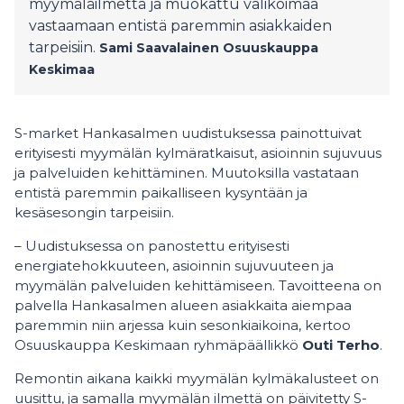
myymäläilmettä ja muokattu valikoimaa
vastaamaan entistä paremmin asiakkaiden
tarpeisiin.
Sami Saavalainen
Osuuskauppa
Keskimaa
S-market Hankasalmen uudistuksessa painottuivat
erityisesti myymälän kylmäratkaisut, asioinnin sujuvuus
ja palveluiden kehittäminen. Muutoksilla vastataan
entistä paremmin paikalliseen kysyntään ja
kesäsesongin tarpeisiin.
– Uudistuksessa on panostettu erityisesti
energiatehokkuuteen, asioinnin sujuvuuteen ja
myymälän palveluiden kehittämiseen. Tavoitteena on
palvella Hankasalmen alueen asiakkaita aiempaa
paremmin niin arjessa kuin sesonkiaikoina, kertoo
Osuuskauppa Keskimaan ryhmäpäällikkö
Outi Terho
.
Remontin aikana kaikki myymälän kylmäkalusteet on
uusittu, ja samalla myymälän ilmettä on päivitetty S-