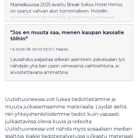
Marraskuussa 2025 avattu Break Sokos Hotel Himos
on saanut vahvan alun toiminnalleen. Hotellin
ensimmäinen talvisesonki jäi kokonaisuudessaan
verrattain lyhyeksi, mutta vilkkaimmat ajanjaksot,
erityisesti hiihtolomaviikot, sujuivat odotettua
"Jos en muuta saa, menen kaupan kassalle
paremmin ja hotelli oli lähes loppuunmyyty.
töihin"
1.6.2026 08:45:00 EEST
|
Tiedote
Lausahdus paljastaa sitkeän asenteen: palvelualan työ
nähdään yhä liian usein viimeisenä vaihtoehtona, ei
arvostettavana ammattina.
Uutishuoneessa voit lukea tiedotteitamme ja
muuta julkaisemaamme materiaalia. Löydät sieltä
niin yhteyshenkilöidemme tiedot kuin vapaasti
julkaistavissa olevia kuvia ja videoita.
Uutishuoneessa voit nähdä myös sosiaalisen median
sisältöjä. Kaikki tiedotepalvelussa julkaistu materiaali