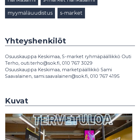
myymäläuudistus
s-market
Yhteyshenkilöt
Osuuskauppa Keskimaa, S-market ryhmäpäällikkö Outi
Terho, outi.terho@sok.fi, 010 767 3029
Osuuskauppa Keskimaa, marketpäällikkö Sami
Saavalainen, sami.saavalainen@sok.fi, 010 767 4195
Kuvat