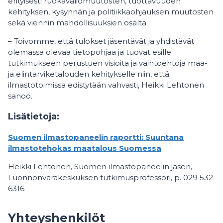
erityisesti ruokavaliomuutosten, tuottavuuden
kehityksen, kysynnän ja politiikkaohjauksen muutosten
sekä viennin mahdollisuuksien osalta.
– Toivomme, että tulokset jäsentävät ja yhdistävät
olemassa olevaa tietopohjaa ja tuovat esille
tutkimukseen perustuen visioita ja vaihtoehtoja maa-
ja elintarviketalouden kehitykselle niin, että
ilmastotoimissa edistytään vahvasti, Heikki Lehtonen
sanoo.
Lisätietoja:
Suomen ilmastopaneelin raportti: Suuntana
ilmastotehokas maatalous Suomessa
Heikki Lehtonen, Suomen ilmastopaneelin jäsen,
Luonnonvarakeskuksen tutkimusprofessori, p. 029 532
6316
Yhteyshenkilöt