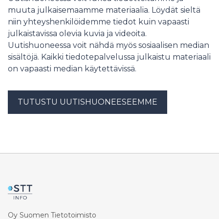
suosituksia EU:n päästökaupan kehittämiseksi.
muuta julkaisemaamme materiaalia. Löydät sieltä
niin yhteyshenkilöidemme tiedot kuin vapaasti
julkaistavissa olevia kuvia ja videoita.
Uutishuoneessa voit nähdä myös sosiaalisen median
sisältöjä. Kaikki tiedotepalvelussa julkaistu materiaali
on vapaasti median käytettävissä.
TUTUSTU UUTISHUONEESEEMME
Oy Suomen Tietotoimisto