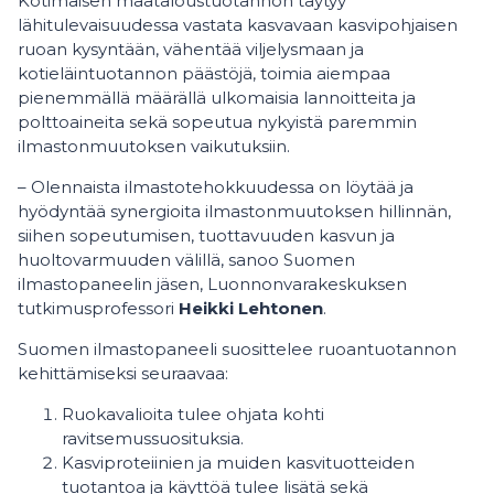
Kotimaisen maataloustuotannon täytyy
lähitulevaisuudessa vastata kasvavaan kasvipohjaisen
ruoan kysyntään, vähentää viljelysmaan ja
kotieläintuotannon päästöjä, toimia aiempaa
pienemmällä määrällä ulkomaisia lannoitteita ja
polttoaineita sekä sopeutua nykyistä paremmin
ilmastonmuutoksen vaikutuksiin.
– Olennaista ilmastotehokkuudessa on löytää ja
hyödyntää synergioita ilmastonmuutoksen hillinnän,
siihen sopeutumisen, tuottavuuden kasvun ja
huoltovarmuuden välillä, sanoo Suomen
ilmastopaneelin jäsen, Luonnonvarakeskuksen
tutkimusprofessori
Heikki Lehtonen
.
Suomen ilmastopaneeli suosittelee ruoantuotannon
kehittämiseksi seuraavaa:
Ruokavalioita tulee ohjata kohti
ravitsemussuosituksia.
Kasviproteiinien ja muiden kasvituotteiden
tuotantoa ja käyttöä tulee lisätä sekä