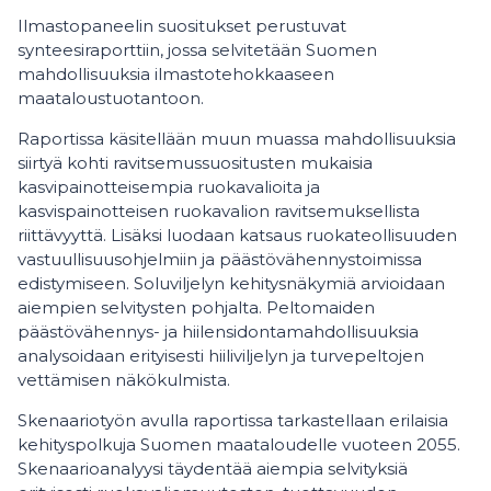
Ilmastopaneelin suositukset perustuvat
synteesiraporttiin, jossa selvitetään Suomen
mahdollisuuksia ilmastotehokkaaseen
maataloustuotantoon.
Raportissa käsitellään muun muassa mahdollisuuksia
siirtyä kohti ravitsemussuositusten mukaisia
kasvipainotteisempia ruokavalioita ja
kasvispainotteisen ruokavalion ravitsemuksellista
riittävyyttä. Lisäksi luodaan katsaus ruokateollisuuden
vastuullisuusohjelmiin ja päästövähennystoimissa
edistymiseen. Soluviljelyn kehitysnäkymiä arvioidaan
aiempien selvitysten pohjalta. Peltomaiden
päästövähennys- ja hiilensidontamahdollisuuksia
analysoidaan erityisesti hiiliviljelyn ja turvepeltojen
vettämisen näkökulmista.
Skenaariotyön avulla raportissa tarkastellaan erilaisia
kehityspolkuja Suomen maataloudelle vuoteen 2055.
Skenaarioanalyysi täydentää aiempia selvityksiä