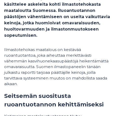
käsittelee askeleita kohti ilmastotehokasta
maataloutta Suomessa. Ruoantuotannon
päästöjen vähentämiseen on useita vaikuttavia
keinoja, jotka huomioivat omavaraisuuden,
huoltovarmuuden ja ilmastonmuutokseen
sopeutumisen.
Ilmastotehokas maatalous on kestävää
ruoantuotantoa, joka aiheuttaa merkittävästi
vähemmän kasvihuonekaasupäästöjä heikentämättä
omavaraisuutta. Suomen ilmastopaneelin tänään
julkaistu raportti tarjoaa päättäjille keinoja, joilla
tarvittava systeeminen muutos on mahdollista saada
aikaan.
Seitsemän suositusta
ruoantuotannon kehittämiseksi