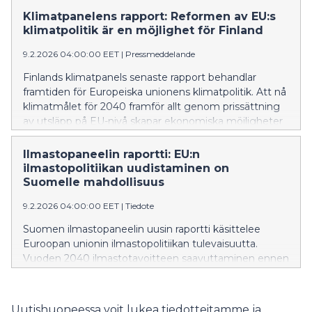
forest industry side streams and the capture,
Klimatpanelens rapport: Reformen av EU:s
utilisation and storage of biogenic carbon dioxide could
klimatpolitik är en möjlighet för Finland
create significant economic value added in Finland,
while also producing positive climate impacts.
9.2.2026 04:00:00 EET
|
Pressmeddelande
Finlands klimatpanels senaste rapport behandlar
framtiden för Europeiska unionens klimatpolitik. Att nå
klimatmålet för 2040 framför allt genom prissättning
av utsläpp på EU-nivå skapar ekonomiska möjligheter
för Finland. Utifrån rapportens resultat ger
Klimatpanelen beslutsfattarna rekommendationer för
Ilmastopaneelin raportti: EU:n
utveckling av EU:s utsläppshandel.
ilmastopolitiikan uudistaminen on
Suomelle mahdollisuus
9.2.2026 04:00:00 EET
|
Tiedote
Suomen ilmastopaneelin uusin raportti käsittelee
Euroopan unionin ilmastopolitiikan tulevaisuutta.
Vuoden 2040 ilmastotavoitteen saavuttaminen ennen
kaikkea EU-tasoisen päästöjen hinnoittelun avulla luo
Suomelle taloudellisia mahdollisuuksia. Raportin
tulosten perusteella Ilmastopaneeli antaa päättäjille
Uutishuoneessa voit lukea tiedotteitamme ja