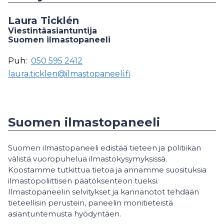
Laura Ticklén
Viestintäasiantuntija
Suomen ilmastopaneeli
Puh:
050 595 2412
laura.ticklen@ilmastopaneeli.fi
Suomen ilmastopaneeli
Suomen ilmastopaneeli edistää tieteen ja politiikan
välistä vuoropuhelua ilmastokysymyksissä.
Koostamme tutkittua tietoa ja annamme suosituksia
ilmastopoliittisen päätöksenteon tueksi.
Ilmastopaneelin selvitykset ja kannanotot tehdään
tieteellisin perustein, paneelin monitieteistä
asiantuntemusta hyödyntäen.