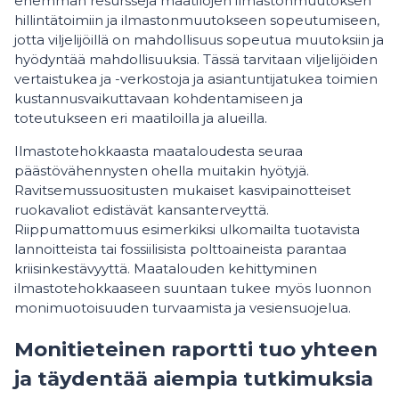
enemmän resursseja maatilojen ilmastonmuutoksen
hillintätoimiin ja ilmastonmuutokseen sopeutumiseen,
jotta viljelijöillä on mahdollisuus sopeutua muutoksiin ja
hyödyntää mahdollisuuksia. Tässä tarvitaan viljelijöiden
vertaistukea ja -verkostoja ja asiantuntijatukea toimien
kustannusvaikuttavaan kohdentamiseen ja
toteutukseen eri maatiloilla ja alueilla.
Ilmastotehokkaasta maataloudesta seuraa
päästövähennysten ohella muitakin hyötyjä.
Ravitsemussuositusten mukaiset kasvipainotteiset
ruokavaliot edistävät kansanterveyttä.
Riippumattomuus esimerkiksi ulkomailta tuotavista
lannoitteista tai fossiilisista polttoaineista parantaa
kriisinkestävyyttä. Maatalouden kehittyminen
ilmastotehokkaaseen suuntaan tukee myös luonnon
monimuotoisuuden turvaamista ja vesiensuojelua.
Monitieteinen raportti tuo yhteen
ja täydentää aiempia tutkimuksia