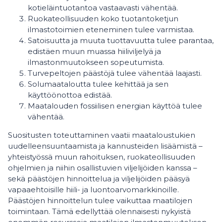
kotieläintuotantoa vastaavasti vähentää.
Ruokateollisuuden koko tuotantoketjun
ilmastotoimien eteneminen tulee varmistaa.
Satoisuutta ja muuta tuottavuutta tulee parantaa,
edistäen muun muassa hiiliviljelyä ja
ilmastonmuutokseen sopeutumista.
Turvepeltojen päästöjä tulee vähentää laajasti.
Solumaataloutta tulee kehittää ja sen
käyttöönottoa edistää.
Maatalouden fossiilisen energian käyttöä tulee
vähentää.
Suositusten toteuttaminen vaatii maataloustukien
uudelleensuuntaamista ja kannusteiden lisäämistä –
yhteistyössä muun rahoituksen, ruokateollisuuden
ohjelmien ja niihin osallistuvien viljelijöiden kanssa –
sekä päästöjen hinnoittelua ja viljelijöiden pääsyä
vapaaehtoisille hiili- ja luontoarvomarkkinoille.
Päästöjen hinnoittelun tulee vaikuttaa maatilojen
toimintaan. Tämä edellyttää olennaisesti nykyistä