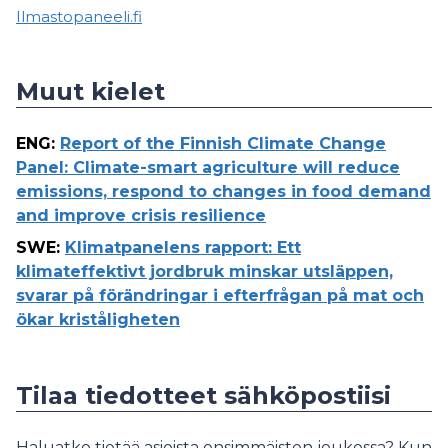
Ilmastopaneeli.fi
Muut kielet
ENG
:
Report of the Finnish Climate Change
Panel: Climate-smart agriculture will reduce
emissions, respond to changes in food demand
and improve crisis resilience
SWE
:
Klimatpanelens rapport: Ett
klimateffektivt jordbruk minskar utsläppen,
svarar på förändringar i efterfrågan på mat och
ökar kriståligheten
Tilaa tiedotteet sähköpostiisi
Haluatko tietää asioista ensimmäisten joukossa? Kun