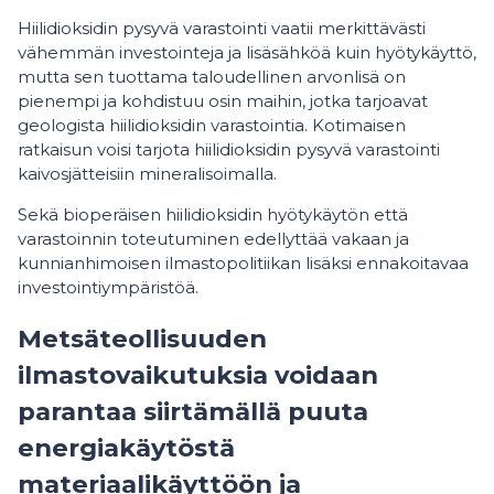
Hiilidioksidin pysyvä varastointi vaatii merkittävästi
vähemmän investointeja ja lisäsähköä kuin hyötykäyttö,
mutta sen tuottama taloudellinen arvonlisä on
pienempi ja kohdistuu osin maihin, jotka tarjoavat
geologista hiilidioksidin varastointia. Kotimaisen
ratkaisun voisi tarjota hiilidioksidin pysyvä varastointi
kaivosjätteisiin mineralisoimalla.
Sekä bioperäisen hiilidioksidin hyötykäytön että
varastoinnin toteutuminen edellyttää vakaan ja
kunnianhimoisen ilmastopolitiikan lisäksi ennakoitavaa
investointiympäristöä.
Metsäteollisuuden
ilmastovaikutuksia voidaan
parantaa siirtämällä puuta
energiakäytöstä
materiaalikäyttöön ja