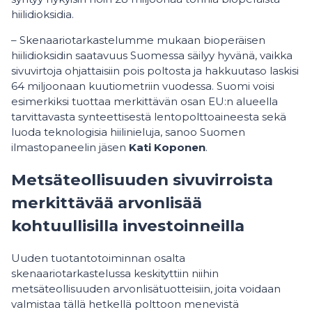
hiilidioksidia.
– Skenaariotarkastelumme mukaan bioperäisen
hiilidioksidin saatavuus Suomessa säilyy hyvänä, vaikka
sivuvirtoja ohjattaisiin pois poltosta ja hakkuutaso laskisi
64 miljoonaan kuutiometriin vuodessa. Suomi voisi
esimerkiksi tuottaa merkittävän osan EU:n alueella
tarvittavasta synteettisestä lentopolttoaineesta sekä
luoda teknologisia hiilinieluja, sanoo Suomen
ilmastopaneelin jäsen
Kati Koponen
.
Metsäteollisuuden sivuvirroista
merkittävää arvonlisää
kohtuullisilla investoinneilla
Uuden tuotantotoiminnan osalta
skenaariotarkastelussa keskityttiin niihin
metsäteollisuuden arvonlisätuotteisiin, joita voidaan
valmistaa tällä hetkellä polttoon menevistä