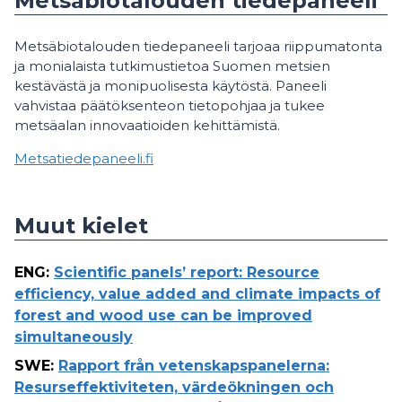
Metsäbiotalouden tiedepaneeli
Metsäbiotalouden tiedepaneeli tarjoaa riippumatonta
ja monialaista tutkimustietoa Suomen metsien
kestävästä ja monipuolisesta käytöstä. Paneeli
vahvistaa päätöksenteon tietopohjaa ja tukee
metsäalan innovaatioiden kehittämistä.
Metsatiedepaneeli.fi
Muut kielet
ENG
:
Scientific panels’ report: Resource
efficiency, value added and climate impacts of
forest and wood use can be improved
simultaneously
SWE
:
Rapport från vetenskapspanelerna:
Resurseffektiviteten, värdeökningen och