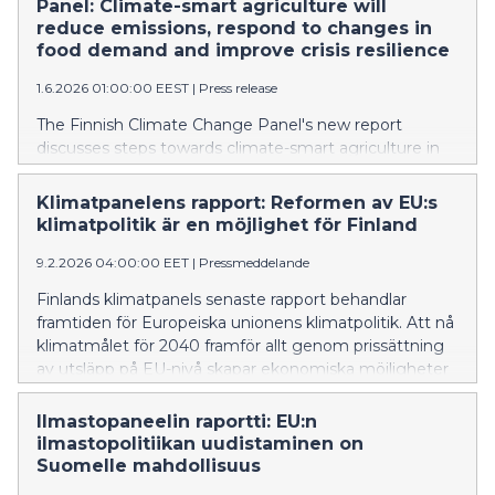
Panel: Climate-smart agriculture will
ilmastonmuutokseen sopeutumisen.
reduce emissions, respond to changes in
food demand and improve crisis resilience
1.6.2026 01:00:00 EEST
|
Press release
The Finnish Climate Change Panel's new report
discusses steps towards climate-smart agriculture in
Finland. Several effective ways of reducing emissions
from food production can be identified that address
Klimatpanelens rapport: Reformen av EU:s
self-sufficiency, security of supply and climate change
klimatpolitik är en möjlighet för Finland
adaptation.
9.2.2026 04:00:00 EET
|
Pressmeddelande
Finlands klimatpanels senaste rapport behandlar
framtiden för Europeiska unionens klimatpolitik. Att nå
klimatmålet för 2040 framför allt genom prissättning
av utsläpp på EU-nivå skapar ekonomiska möjligheter
för Finland. Utifrån rapportens resultat ger
Klimatpanelen beslutsfattarna rekommendationer för
Ilmastopaneelin raportti: EU:n
utveckling av EU:s utsläppshandel.
ilmastopolitiikan uudistaminen on
Suomelle mahdollisuus