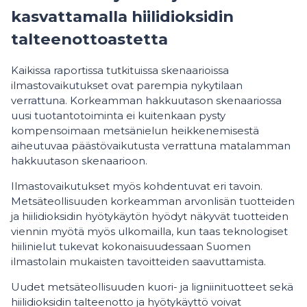
kasvattamalla hiilidioksidin
talteenottoastetta
Kaikissa raportissa tutkituissa skenaarioissa
ilmastovaikutukset ovat parempia nykytilaan
verrattuna. Korkeamman hakkuutason skenaariossa
uusi tuotantotoiminta ei kuitenkaan pysty
kompensoimaan metsänielun heikkenemisestä
aiheutuvaa päästövaikutusta verrattuna matalamman
hakkuutason skenaarioon.
Ilmastovaikutukset myös kohdentuvat eri tavoin.
Metsäteollisuuden korkeamman arvonlisän tuotteiden
ja hiilidioksidin hyötykäytön hyödyt näkyvät tuotteiden
viennin myötä myös ulkomailla, kun taas teknologiset
hiilinielut tukevat kokonaisuudessaan Suomen
ilmastolain mukaisten tavoitteiden saavuttamista.
Uudet metsäteollisuuden kuori- ja ligniinituotteet sekä
hiilidioksidin talteenotto ja hyötykäyttö voivat