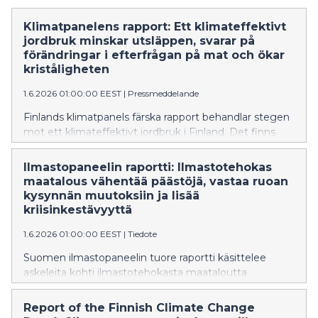
Klimatpanelens rapport: Ett klimateffektivt
jordbruk minskar utsläppen, svarar på
förändringar i efterfrågan på mat och ökar
kriståligheten
1.6.2026 01:00:00 EEST
|
Pressmeddelande
Finlands klimatpanels färska rapport behandlar stegen
mot ett klimateffektivt jordbruk i Finland. Det finns
flera effektiva metoder för att minska utsläppen från
matproduktionen som tar i beaktande
Ilmastopaneelin raportti: Ilmastotehokas
självförsörjningen, försörjningsberedskapen och
maatalous vähentää päästöjä, vastaa ruoan
anpassningen till klimatförändringen.
kysynnän muutoksiin ja lisää
kriisinkestävyyttä
1.6.2026 01:00:00 EEST
|
Tiedote
Suomen ilmastopaneelin tuore raportti käsittelee
askeleita kohti ilmastotehokasta maataloutta
Suomessa. Ruoantuotannon päästöjen
vähentämiseen on useita vaikuttavia keinoja, jotka
Report of the Finnish Climate Change
huomioivat omavaraisuuden, huoltovarmuuden ja