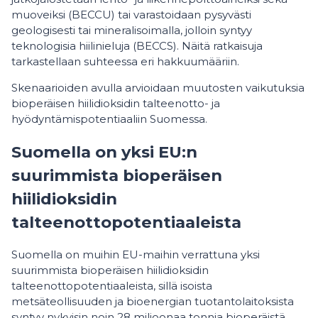
muoveiksi (BECCU) tai varastoidaan pysyvästi
geologisesti tai mineralisoimalla, jolloin syntyy
teknologisia hiilinieluja (BECCS). Näitä ratkaisuja
tarkastellaan suhteessa eri hakkuumääriin.
Skenaarioiden avulla arvioidaan muutosten vaikutuksia
bioperäisen hiilidioksidin talteenotto- ja
hyödyntämispotentiaaliin Suomessa.
Suomella on yksi EU:n
suurimmista bioperäisen
hiilidioksidin
talteenottopotentiaaleista
Suomella on muihin EU-maihin verrattuna yksi
suurimmista bioperäisen hiilidioksidin
talteenottopotentiaaleista, sillä isoista
metsäteollisuuden ja bioenergian tuotantolaitoksista
syntyy nykyisin noin 28 miljoonaa tonnia bioperäistä