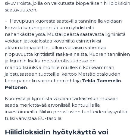
sivuvirroista, joilla on vaikutusta bioperäisen hiilidioksidin
saatavuuteen.
– Havupuun kuoresta saatavilla tanniineilla voidaan
korvata karsinogeenisiä kromiyhdisteitä
nahankäsittelyssä. Mustalipeästä saatavasta ligniinistä
voidaan jatkojalostaa kovahiiltä esimerkiksi
akkumateriaaleihin, jolloin voitaisiin vähentää
riippuvuutta kriittisistä raaka-aineista. Kuoren tanniinien
ja ligniinin lisäksi metsäteollisuudessa on
mahdollisuuksia monille muillekin korkeamman
jalostusasteen tuotteille, kertoo Metsäbiotalouden
tiedepaneelin varapuheenjohtaja
Tekla Tammelin-
Peltonen
.
Kuoresta ja ligniinistä voidaan tarkastelun mukaan
saada merkittävää arvonlisää kohtuullisilla
investoinneilla. Niihin perustuvien tuotteiden kysyntää
tulisi vahvistaa EU-tasolla.
Hiilidioksidin hyötykäyttö voi