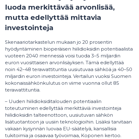
luoda merkittävää arvonlisää,
mutta edellyttää mittavia
investointeja
Skenaariotarkastelun mukaan jo 20 prosentin
hyödyntäminen bioperäisen hiilidioksidin potentiaalista
vuoteen 2040 mennessä voisi tuoda 3–5 miljardin
euron vuosittaisen arvonlisäyksen. Tämä edellyttää
noin 42–48 terawattituntia uusiutuvaa sähköä ja 40–50
miljardin euron investointeja. Vertailun vuoksi Suomen
kokonaissähkönkulutus on viime vuonna ollut 85
terawattituntia.
– Uuden hiilidioksiditalouden potentiaalin
toteutuminen edellyttää merkittäviä investointeja
hiilidioksidin talteenottoon, uusiutuvan sähkön
lisätuotantoon ja uusiin teknologioihin. Lisäksi tarvitaan
vakaan kysynnän luovaa EU-säätelyä, kansallisia
tukitoimia ja osaavaa työvoimaa, Koponen kertoo.