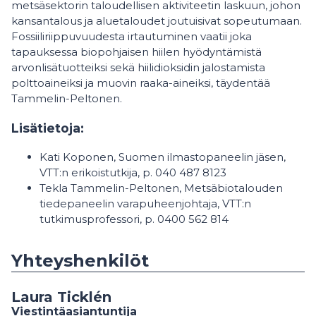
metsäsektorin taloudellisen aktiviteetin laskuun, johon
kansantalous ja aluetaloudet joutuisivat sopeutumaan.
Fossiiliriippuvuudesta irtautuminen vaatii joka
tapauksessa biopohjaisen hiilen hyödyntämistä
arvonlisätuotteiksi sekä hiilidioksidin jalostamista
polttoaineiksi ja muovin raaka-aineiksi, täydentää
Tammelin-Peltonen.
Lisätietoja:
Kati Koponen, Suomen ilmastopaneelin jäsen,
VTT:n erikoistutkija, p. 040 487 8123
Tekla Tammelin-Peltonen, Metsäbiotalouden
tiedepaneelin varapuheenjohtaja, VTT:n
tutkimusprofessori, p. 0400 562 814
Yhteyshenkilöt
Laura Ticklén
Viestintäasiantuntija