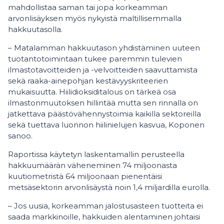
mahdollistaa saman tai jopa korkeamman
arvonlisäyksen myös nykyistä maltillisemmalla
hakkuutasolla.
– Matalamman hakkuutason yhdistäminen uuteen
tuotantotoimintaan tukee paremmin tulevien
ilmastotavoitteiden ja -velvoitteiden saavuttamista
sekä raaka-ainepohjan kestävyyskriteerien
mukaisuutta. Hiilidioksiditalous on tärkeä osa
ilmastonmuutoksen hillintää mutta sen rinnalla on
jatkettava päästövähennystoimia kaikilla sektoreilla
sekä tuettava luonnon hiilinielujen kasvua, Koponen
sanoo.
Raportissa käytetyn laskentamallin perusteella
hakkuumäärän väheneminen 74 miljoonasta
kuutiometristä 64 miljoonaan pienentäisi
metsäsektorin arvonlisäystä noin 1,4 miljardilla eurolla.
– Jos uusia, korkeamman jalostusasteen tuotteita ei
saada markkinoille, hakkuiden alentaminen johtaisi