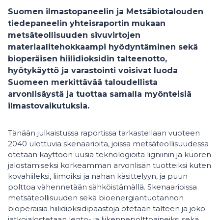
Suomen ilmastopaneelin ja Metsäbiotalouden
tiedepaneelin yhteisraportin mukaan
metsäteollisuuden sivuvirtojen
materiaalitehokkaampi hyödyntäminen sekä
bioperäisen hiilidioksidin talteenotto,
hyötykäyttö ja varastointi voisivat luoda
Suomeen merkittävää taloudellista
arvonlisäystä ja tuottaa samalla myönteisiä
ilmastovaikutuksia.
Tänään julkaistussa raportissa tarkastellaan vuoteen
2040 ulottuvia skenaarioita, joissa metsäteollisuudessa
otetaan käyttöön uusia teknologioita ligniinin ja kuoren
jalostamiseksi korkeamman arvonlisän tuotteiksi kuten
kovahiileksi, liimoiksi ja nahan käsittelyyn, ja puun
polttoa vähennetään sähköistämällä. Skenaarioissa
metsäteollisuuden sekä bioenergiantuotannon
bioperäisiä hiilidioksidipäästöjä otetaan talteen ja joko
jatkojalostetaan lento- ja liikennepolttoaineiksi sekä