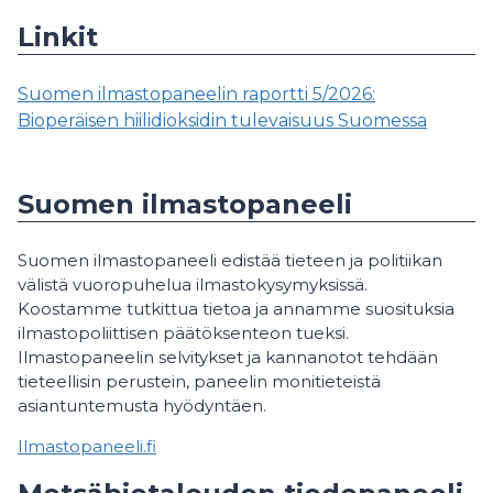
Linkit
Suomen ilmastopaneelin raportti 5/2026:
Bioperäisen hiilidioksidin tulevaisuus Suomessa
Suomen ilmastopaneeli
Suomen ilmastopaneeli edistää tieteen ja politiikan
välistä vuoropuhelua ilmastokysymyksissä.
Koostamme tutkittua tietoa ja annamme suosituksia
ilmastopoliittisen päätöksenteon tueksi.
Ilmastopaneelin selvitykset ja kannanotot tehdään
tieteellisin perustein, paneelin monitieteistä
asiantuntemusta hyödyntäen.
Ilmastopaneeli.fi