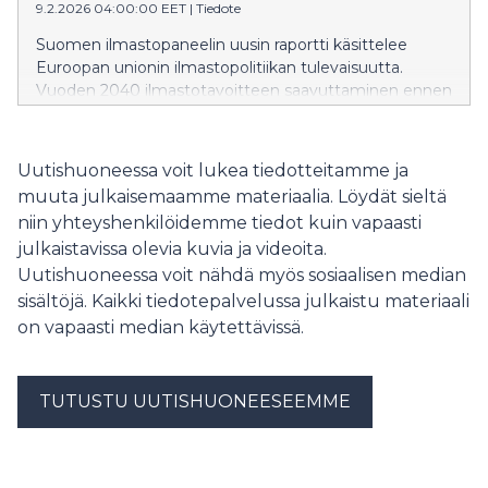
9.2.2026 04:00:00 EET
|
Tiedote
Suomen ilmastopaneelin uusin raportti käsittelee
Euroopan unionin ilmastopolitiikan tulevaisuutta.
Vuoden 2040 ilmastotavoitteen saavuttaminen ennen
kaikkea EU-tasoisen päästöjen hinnoittelun avulla luo
Suomelle taloudellisia mahdollisuuksia. Raportin
tulosten perusteella Ilmastopaneeli antaa päättäjille
Uutishuoneessa voit lukea tiedotteitamme ja
suosituksia EU:n päästökaupan kehittämiseksi.
muuta julkaisemaamme materiaalia. Löydät sieltä
niin yhteyshenkilöidemme tiedot kuin vapaasti
julkaistavissa olevia kuvia ja videoita.
Uutishuoneessa voit nähdä myös sosiaalisen median
sisältöjä. Kaikki tiedotepalvelussa julkaistu materiaali
on vapaasti median käytettävissä.
TUTUSTU UUTISHUONEESEEMME