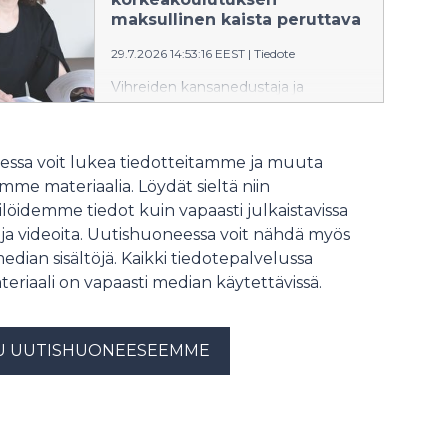
maksullinen kaista peruttava
29.7.2026 14:53:16 EEST
|
Tiedote
Vihreiden kansanedustaja ja
sivistysvaliokunnan jäsen Mari
Holopainen kehottaa hallitusta
kuuntelemaan yliopistojen ja
ssa voit lukea tiedotteitamme ja muuta
opiskelijajärjestöjen laajaa kritiikkiä
me materiaalia. Löydät sieltä niin
esityksestä, joka mahdollistaisi
löidemme tiedot kuin vapaasti julkaistavissa
korkeakoulututkinnon suorittamisen
 ja videoita. Uutishuoneessa voit nähdä myös
kokonaan maksullisena avoimessa
korkeakoulussa.
median sisältöjä. Kaikki tiedotepalvelussa
teriaali on vapaasti median käytettävissä.
U UUTISHUONEESEEMME