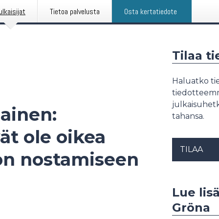
ulkaisijat
Tietoa palvelusta
Osta kertatiedote
Tilaa t
Haluatko tie
tiedotteemme
julkaisuhetk
ainen:
tahansa.
t ole oikea
TILAA
son nostamiseen
Lue lisä
Gröna