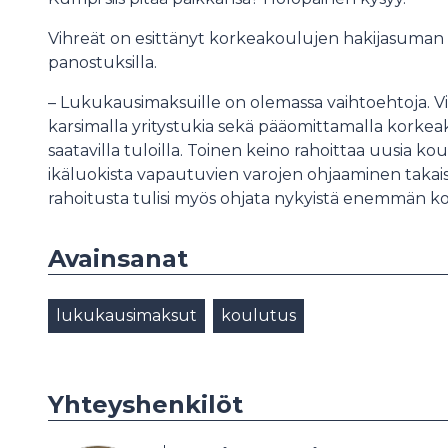
Vihreät on esittänyt korkeakoulujen hakijasuman pu
panostuksilla.
– Lukukausimaksuille on olemassa vaihtoehtoja. Vih
karsimalla yritystukia sekä pääomittamalla korke
saatavilla tuloilla. Toinen keino rahoittaa uusia k
ikäluokista vapautuvien varojen ohjaaminen takai
rahoitusta tulisi myös ohjata nykyistä enemmän k
Avainsanat
lukukausimaksut
koulutus
Yhteyshenkilöt