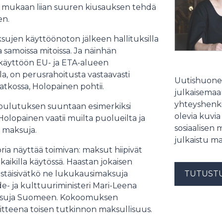
n mukaan liian suuren kiusauksen tehdä
en.
sujen käyttöönoton jälkeen hallituksilla
samoissa mitoissa. Ja näinhän
käyttöön EU- ja ETA-alueen
ella, on perusrahoitusta vastaavasti
Uutishuonee
 jatkossa, Holopainen pohtii.
julkaisemaam
yhteyshenki
 koulutuksen suuntaan esimerkiksi
olevia kuvia
lopainen vaatii muilta puolueilta ja
sosiaalisen 
 maksuja.
julkaistu ma
ia näyttää toimivan: maksut hiipivät
kaikilla käytössä. Haastan jokaisen
stäisivätkö ne lukukausimaksuja
TUTUST
de- ja kulttuuriministeri Mari-Leena
imaksuja Suomeen. Kokoomuksen
tteena toisen tutkinnon maksullisuus.