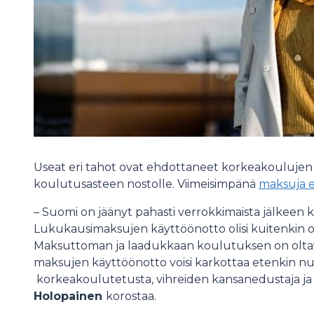
Useat eri tahot ovat ehdottaneet korkeakoulujen
koulutusasteen nostolle. Viimeisimpänä
maksuja e
– Suomi on jäänyt pahasti verrokkimaista jälkeen
Lukukausimaksujen käyttöönotto olisi kuitenkin o
Maksuttoman ja laadukkaan koulutuksen on oltava
maksujen käyttöönotto voisi karkottaa etenkin nuo
korkeakoulutetusta, vihreiden kansanedustaja ja 
Holopainen
korostaa.