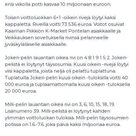
ensi viikolla potti kasvaa 10 miljoonaan euroon.
Toisen voittoluokkan 6+1 -oikein rivejä löytyi kaksi
kappaletta. Riveillä voitti 73 536 euroa. Voitot osuivat
Kaarinan Piikkiön K-Market Pontelan asiakkaalle ja
Veikkauksen sovelluksella rivinsä pelanneelle
jyväskyläläiselle asiakkaalle.
Jokeri-pelin lauantain oikea rivi on 4 8 1 9 1 5 2. Jokeri-
pelistä ei löytynyt täysosumia. Kuusi oikein -rivejä löytyi
viisi kappaletta, joista neljä oli pelattu tuplattuna.
Tuplatuilla Jokeri-pelin kuusi oikein -tuloksilla voitti 40
000 euroa ja tuplaamattomalla kuusi oikein -tuloksella
20 000 euroa.
Milli-pelin lauantain oikea rivi on 3, 6, 10, 15, 18, 19.
Lisänumero 39. Milli-pelistä ei löytynyt kahden
ylimmän voittoluokan tuloksia. Milli-pelin täysosumien
potissa on 1.6.-7.6. joka päivä kaksi miljoonaa euroa.