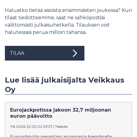
Haluatko tietää asioista ensimmäisten joukossa? Kun
tilaat tiedotteemme, saat ne sähköpostiisi
välittömästi julkaisuhetkellä. Tilauksen voit
halutessasi perua milloin tahansa.
TILAA
Lue lisää julkaisijalta Veikkaus
Oy
Eurojackpotissa jakoon 32,7 miljoonan
euron päävoitto
7.8.2026 22:02:02 EEST
|
Tiedote
Eurojackpotin perjantain arvonnassa kierroksella