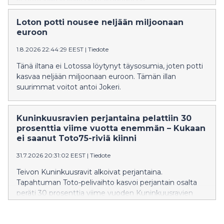
Loton potti nousee neljään miljoonaan
euroon
1.8.2026 22:44:29 EEST
|
Tiedote
Tänä iltana ei Lotossa löytynyt täysosumia, joten potti
kasvaa neljään miljoonaan euroon. Tämän illan
suurimmat voitot antoi Jokeri.
Kuninkuusravien perjantaina pelattiin 30
prosenttia viime vuotta enemmän – Kukaan
ei saanut Toto75-riviä kiinni
31.7.2026 20:31:02 EEST
|
Tiedote
Teivon Kuninkuusravit alkoivat perjantaina.
Tapahtuman Toto-pelivaihto kasvoi perjantain osalta
peräti 30 prosenttia viime vuoden Kuninkuusravien
perjantaihin verrattuna.