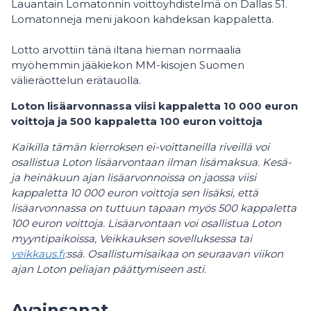
Lauantain Lomatonnin voittoyhdistelmä on Dallas 51.
Lomatonneja meni jakoon kahdeksan kappaletta.
Lotto arvottiin tänä iltana hieman normaalia
myöhemmin jääkiekon MM-kisojen Suomen
välieräottelun erätauolla.
Loton lisäarvonnassa viisi kappaletta 10 000 euron
voittoja ja 500 kappaletta 100 euron voittoja
Kaikilla tämän kierroksen ei-voittaneilla riveillä voi
osallistua Loton lisäarvontaan ilman lisämaksua. Kesä-
ja heinäkuun ajan lisäarvonnoissa on jaossa viisi
kappaletta 10 000 euron voittoja sen lisäksi, että
lisäarvonnassa on tuttuun tapaan myös 500 kappaletta
100 euron voittoja. Lisäarvontaan voi osallistua Loton
myyntipaikoissa, Veikkauksen sovelluksessa tai
veikkaus.fi
:ssä. Osallistumisaikaa on seuraavan viikon
ajan Loton peliajan päättymiseen asti.
Avainsanat