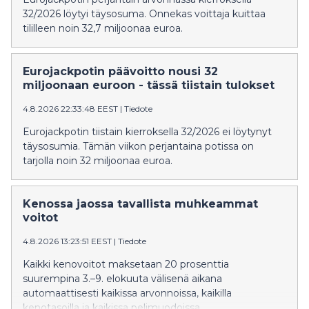
32/2026 löytyi täysosuma. Onnekas voittaja kuittaa
tililleen noin 32,7 miljoonaa euroa.
Eurojackpotin päävoitto nousi 32
miljoonaan euroon - tässä tiistain tulokset
4.8.2026 22:33:48 EEST
|
Tiedote
Eurojackpotin tiistain kierroksella 32/2026 ei löytynyt
täysosumia. Tämän viikon perjantaina potissa on
tarjolla noin 32 miljoonaa euroa.
Kenossa jaossa tavallista muhkeammat
voitot
4.8.2026 13:23:51 EEST
|
Tiedote
Kaikki kenovoitot maksetaan 20 prosenttia
suurempina 3.–9. elokuuta välisenä aikana
automaattisesti kaikissa arvonnoissa, kaikilla
kenotasoilla ja kaikissa pelimuodoissa.