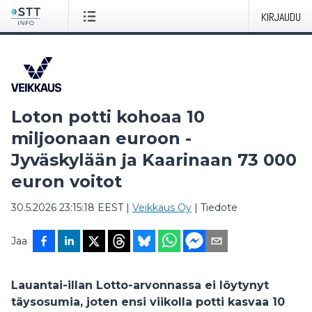
KIRJAUDU
Loton potti kohoaa 10
miljoonaan euroon -
Jyväskylään ja Kaarinaan 73 000
euron voitot
30.5.2026 23:15:18 EEST
|
Veikkaus Oy
|
Tiedote
Jaa
Lauantai-illan Lotto-arvonnassa ei löytynyt
täysosumia, joten ensi viikolla potti kasvaa 10