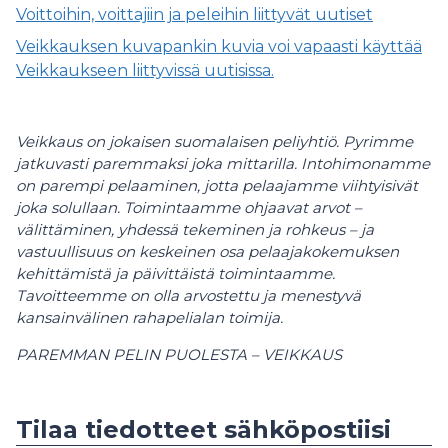
Voittoihin, voittajiin ja peleihin liittyvät uutiset
Veikkauksen kuvapankin kuvia voi vapaasti käyttää
Veikkaukseen liittyvissä uutisissa.
Veikkaus on jokaisen suomalaisen peliyhtiö. Pyrimme
jatkuvasti paremmaksi joka mittarilla. Intohimonamme
on parempi pelaaminen, jotta pelaajamme viihtyisivät
joka solullaan. Toimintaamme ohjaavat arvot –
välittäminen, yhdessä tekeminen ja rohkeus – ja
vastuullisuus on keskeinen osa pelaajakokemuksen
kehittämistä ja päivittäistä toimintaamme.
Tavoitteemme on olla arvostettu ja menestyvä
kansainvälinen rahapelialan toimija.
PAREMMAN PELIN PUOLESTA – VEIKKAUS
Tilaa tiedotteet sähköpostiisi