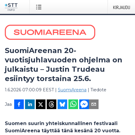
KIRJAUDU
SuomiAreenan 20-
vuotisjuhlavuoden ohjelma on
julkaistu – Justin Trudeau
esiintyy torstaina 25.6.
1.6.2026 07:00:09 EEST
|
SuomiAreena
|
Tiedote
Jaa
Suomen suurin yhteiskunnallinen festivaali
SuomiAreena täyttää tänä kesänä 20 vuotta.