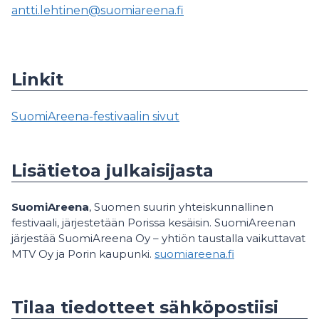
antti.lehtinen@suomiareena.fi
Linkit
SuomiAreena-festivaalin sivut
Lisätietoa julkaisijasta
SuomiAreena
, Suomen suurin yhteiskunnallinen
festivaali, järjestetään Porissa kesäisin. SuomiAreenan
järjestää SuomiAreena Oy – yhtiön taustalla vaikuttavat
MTV Oy ja Porin kaupunki.
suomiareena.fi
Tilaa tiedotteet sähköpostiisi