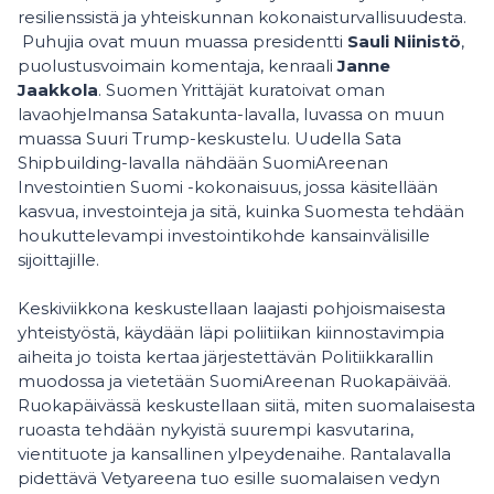
resilienssistä ja yhteiskunnan kokonaisturvallisuudesta.
Puhujia ovat muun muassa presidentti
Sauli Niinistö
,
puolustusvoimain komentaja, kenraali
Janne
Jaakkola
. Suomen Yrittäjät kuratoivat oman
lavaohjelmansa Satakunta-lavalla, luvassa on muun
muassa Suuri Trump-keskustelu. Uudella Sata
Shipbuilding-lavalla nähdään SuomiAreenan
Investointien Suomi -kokonaisuus, jossa käsitellään
kasvua, investointeja ja sitä, kuinka Suomesta tehdään
houkuttelevampi investointikohde kansainvälisille
sijoittajille.
Keskiviikkona keskustellaan laajasti pohjoismaisesta
yhteistyöstä, käydään läpi poliitiikan kiinnostavimpia
aiheita jo toista kertaa järjestettävän Politiikkarallin
muodossa ja vietetään SuomiAreenan Ruokapäivää.
Ruokapäivässä keskustellaan siitä, miten suomalaisesta
ruoasta tehdään nykyistä suurempi kasvutarina,
vientituote ja kansallinen ylpeydenaihe. Rantalavalla
pidettävä Vetyareena tuo esille suomalaisen vedyn