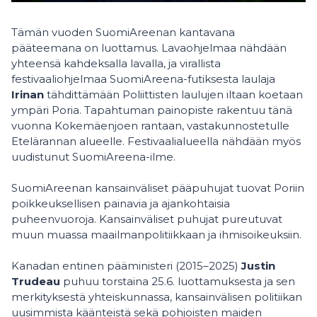
Tämän vuoden SuomiAreenan kantavana
pääteemana on luottamus. Lavaohjelmaa nähdään
yhteensä kahdeksalla lavalla, ja virallista
festivaaliohjelmaa SuomiAreena-futiksesta laulaja
Irinan
tähdittämään Poliittisten laulujen iltaan koetaan
ympäri Poria. Tapahtuman painopiste rakentuu tänä
vuonna Kokemäenjoen rantaan, vastakunnostetulle
Etelärannan alueelle. Festivaalialueella nähdään myös
uudistunut SuomiAreena-ilme.
SuomiAreenan kansainväliset pääpuhujat tuovat Poriin
poikkeuksellisen painavia ja ajankohtaisia
puheenvuoroja. Kansainväliset puhujat pureutuvat
muun muassa maailmanpolitiikkaan ja ihmisoikeuksiin.
Kanadan entinen pääministeri (2015–2025)
Justin
Trudeau
puhuu torstaina 25.6. luottamuksesta ja sen
merkityksestä yhteiskunnassa, kansainvälisen politiikan
uusimmista käänteistä sekä pohjoisten maiden