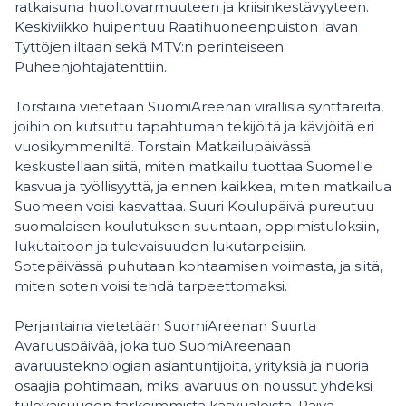
ratkaisuna huoltovarmuuteen ja kriisinkestävyyteen.
Keskiviikko huipentuu Raatihuoneenpuiston lavan
Tyttöjen iltaan sekä MTV:n perinteiseen
Puheenjohtajatenttiin.
Torstaina vietetään SuomiAreenan virallisia synttäreitä,
joihin on kutsuttu tapahtuman tekijöitä ja kävijöitä eri
vuosikymmeniltä. Torstain Matkailupäivässä
keskustellaan siitä, miten matkailu tuottaa Suomelle
kasvua ja työllisyyttä, ja ennen kaikkea, miten matkailua
Suomeen voisi kasvattaa. Suuri Koulupäivä pureutuu
suomalaisen koulutuksen suuntaan, oppimistuloksiin,
lukutaitoon ja tulevaisuuden lukutarpeisiin.
Sotepäivässä puhutaan kohtaamisen voimasta, ja siitä,
miten soten voisi tehdä tarpeettomaksi.
Perjantaina vietetään SuomiAreenan Suurta
Avaruuspäivää, joka tuo SuomiAreenaan
avaruusteknologian asiantuntijoita, yrityksiä ja nuoria
osaajia pohtimaan, miksi avaruus on noussut yhdeksi
tulevaisuuden tärkeimmistä kasvualoista. Päivä