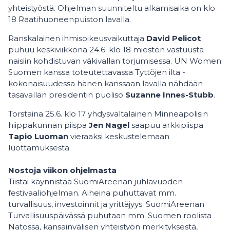
yhteistyöstä. Ohjelman suunniteltu alkamisaika on klo
18 Raatihuoneenpuiston lavalla.
Ranskalainen ihmisoikeusvaikuttaja
David Pelicot
puhuu keskiviikkona 24.6. klo 18 miesten vastuusta
naisiin kohdistuvan väkivallan torjumisessa. UN Women
Suomen kanssa toteutettavassa Tyttöjen ilta -
kokonaisuudessa hänen kanssaan lavalla nähdään
tasavallan presidentin puoliso
Suzanne Innes-Stubb
.
Torstaina 25.6. klo 17 yhdysvaltalainen Minneapolisin
hiippakunnan piispa
Jen Nagel
saapuu arkkipiispa
Tapio Luoman
vieraaksi keskustelemaan
luottamuksesta.
Nostoja viikon ohjelmasta
Tiistai käynnistää SuomiAreenan juhlavuoden
festivaaliohjelman. Aiheina puhuttavat mm.
turvallisuus, investoinnit ja yrittäjyys. SuomiAreenan
Turvallisuuspäivässä puhutaan mm. Suomen roolista
Natossa, kansainvälisen yhteistyön merkityksestä,