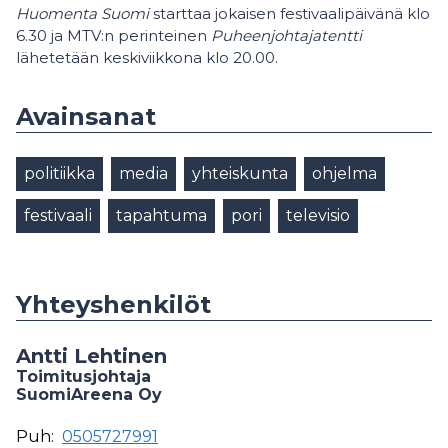
Huomenta Suomi
starttaa jokaisen festivaalipäivänä klo
6.30 ja MTV:n perinteinen
Puheenjohtajatentti
lähetetään keskiviikkona klo 20.00.
Avainsanat
politiikka
media
yhteiskunta
ohjelma
festivaali
tapahtuma
pori
televisio
Yhteyshenkilöt
Antti Lehtinen
Toimitusjohtaja
SuomiAreena Oy
Puh:
0505727991