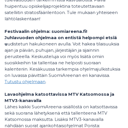
huipentuu opiskelijaprojektina toteutettavaan
satelliitin stratosfäärilentoon. Tule mukaan yhteiseen
lähtölaskentaan!
Festivaalin ohjelma: suomiareena.fi!
Juhlavuoden ohjelmaa on entistä helpompi etsiä
u
udistetun hakukoneen avulla. Voit hakea tilaisuuksia
ajan ja päivän, puhujan, järjestäjän ja sijainnin
perusteella. Keskusteluja voi myös lisätä omiin
suosikkeihin tai tallentaa ne helposti suoraan
kalenteriin. Kesäkuussa tarkempia ohjelmajulkistuksia
on luvassa päivittäin SuomiAreenan eri kanavissa.
Tutustu ohjelmaan
.
Lavaohjelma katsottavissa MTV Katsomossa ja
MTV3-kanavalla
Lähes kaikki SuomiAreena-sisällöstä on katsottavissa
sekä suorana lähetyksenä että tallenteena MTV
Katsomossa maksutta. Lisäksi MTV3-kanavalla
nähdään suorat ajankohtaisohjelmat Porista: