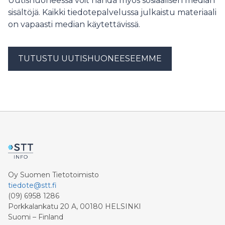
Uutishuoneessa voit nähdä myös sosiaalisen median
sisältöjä. Kaikki tiedotepalvelussa julkaistu materiaali
on vapaasti median käytettävissä.
TUTUSTU UUTISHUONEESEEMME
Oy Suomen Tietotoimisto
tiedote@stt.fi
(09) 6958 1286
Porkkalankatu 20 A, 00180 HELSINKI
Suomi – Finland