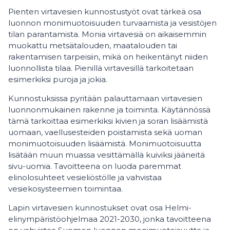
Pienten virtavesien kunnostustyöt ovat tärkeä osa
luonnon monimuotoisuuden turvaamista ja vesistöjen
tilan parantamista. Monia virtavesiä on aikaisemmin
muokattu metsätalouden, maatalouden tai
rakentamisen tarpeisiin, mikä on heikentänyt niiden
luonnollista tilaa. Pienillä virtavesillä tarkoitetaan
esimerkiksi puroja ja jokia.
Kunnostuksissa pyritään palauttamaan virtavesien
luonnonmukainen rakenne ja toiminta. Käytännössä
tämä tarkoittaa esimerkiksi kivien ja soran lisäämistä
uomaan, vaellusesteiden poistamista sekä uoman
monimuotoisuuden lisäämistä. Monimuotoisuutta
lisätään muun muassa vesittämällä kuiviksi jääneitä
sivu-uomia. Tavoitteena on luoda paremmat
elinolosuhteet vesieliöstölle ja vahvistaa
vesiekosysteemien toimintaa.
Lapin virtavesien kunnostukset ovat osa Helmi-
elinympäristöohjelmaa 2021-2030, jonka tavoitteena