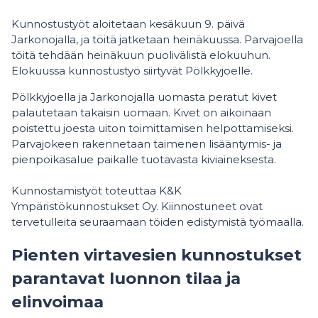
Kunnostustyöt aloitetaan kesäkuun 9. päivä
Jarkonojalla, ja töitä jatketaan heinäkuussa. Parvajoella
töitä tehdään heinäkuun puolivälistä elokuuhun.
Elokuussa kunnostustyö siirtyvät Pölkkyjoelle.
Pölkkyjoella ja Jarkonojalla uomasta peratut kivet
palautetaan takaisin uomaan. Kivet on aikoinaan
poistettu joesta uiton toimittamisen helpottamiseksi.
Parvajokeen rakennetaan taimenen lisääntymis- ja
pienpoikasalue paikalle tuotavasta kiviaineksesta.
Kunnostamistyöt toteuttaa K&K
Ympäristökunnostukset Oy. Kiinnostuneet ovat
tervetulleita seuraamaan töiden edistymistä työmaalla.
Pienten virtavesien kunnostukset
parantavat luonnon tilaa ja
elinvoimaa