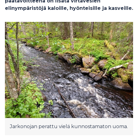
päätavoitteena on lisätä virtavesien
elinympäristöjä kaloille, hyönteisille ja kasveille.
Jarkonojan perattu vielä kunnostamaton uoma.