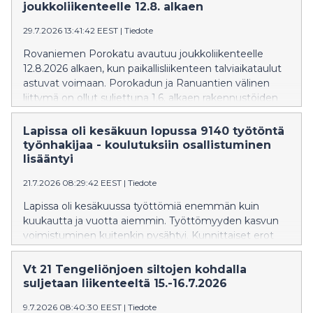
virtavesikunnostuskohteita arvovieraille.
joukkoliikenteelle 12.8. alkaen
29.7.2026 13:41:42 EEST
|
Tiedote
Rovaniemen Porokatu avautuu joukkoliikenteelle
12.8.2026 alkaen, kun paikallisliikenteen talviaikataulut
astuvat voimaan. Porokadun ja Ranuantien välinen
liittymä on ollut suljettuna 1.6. alkaen rakennustöiden
vuoksi.
Lapissa oli kesäkuun lopussa 9140 työtöntä
työnhakijaa - koulutuksiin osallistuminen
lisääntyi
21.7.2026 08:29:42 EEST
|
Tiedote
Lapissa oli kesäkuussa työttömiä enemmän kuin
kuukautta ja vuotta aiemmin. Työttömyyden kasvun
voimistuminen kuitenkin pysähtyi. Kunnittaiset erot
työttömyydessä ovat edelleen huomattavia.
Palveluihin osallistuvien määrä kasvoi vuodentakaiseen
Vt 21 Tengeliönjoen siltojen kohdalla
verrattuna.
suljetaan liikenteeltä 15.-16.7.2026
9.7.2026 08:40:30 EEST
|
Tiedote