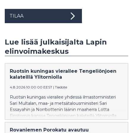
TILAA
Lue lisää julkaisijalta Lapin
elinvoimakeskus
Ruotsin kuningas vierailee Tengeliönjoen
kalateillä Ylitorniolla
4.8.2026 10:00:00 EEST
|
Tiedote
Ruotsin kuningas vierailee yhdessä ilmastoministeri
Sari Multalan, maa- ja metsätalousministeri Sari
Essayahin ja Norrbottenin läänin maaherra Lotta
Finstorpin kanssa Tengeliönjoen kalateillä Ylitorniolla.
Lapin elinvoimakeskuksen asiantuntijat esittelevät
Lapin elinvoimakeskuksen rakennuttamia kalateitä ja
Rovaniemen Porokatu avautuu