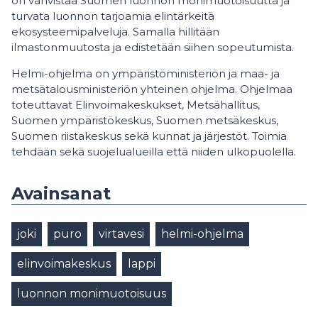
on vahvistaa Suomen luonnon monimuotoisuutta ja
turvata luonnon tarjoamia elintärkeitä
ekosysteemipalveluja. Samalla hillitään
ilmastonmuutosta ja edistetään siihen sopeutumista.
Helmi-ohjelma on ympäristöministeriön ja maa- ja
metsätalousministeriön yhteinen ohjelma. Ohjelmaa
toteuttavat Elinvoimakeskukset, Metsähallitus,
Suomen ympäristökeskus, Suomen metsäkeskus,
Suomen riistakeskus sekä kunnat ja järjestöt. Toimia
tehdään sekä suojelualueilla että niiden ulkopuolella.
Avainsanat
joki
puro
virtavesi
helmi-ohjelma
elinvoimakeskus
lappi
luonnon monimuotoisuus