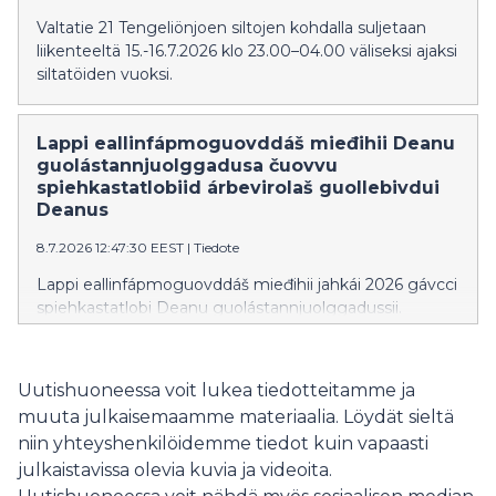
Valtatie 21 Tengeliönjoen siltojen kohdalla suljetaan
liikenteeltä 15.-16.7.2026 klo 23.00–04.00 väliseksi ajaksi
siltatöiden vuoksi.
Lappi eallinfápmoguovddáš mieđihii Deanu
guolástannjuolggadusa čuovvu
spiehkastatlobiid árbevirolaš guollebivdui
Deanus
8.7.2026 12:47:30 EEST
|
Tiedote
Lappi eallinfápmoguovddáš mieđihii jahkái 2026 gávcci
spiehkastatlobi Deanu guolástannjuolggadussii.
Spiehkastatlobi lea vejolaš ohcat guollebivdui
laktáseaddji báikkálaš árbedieđu sirdimii Deanus.
Uutishuoneessa voit lukea tiedotteitamme ja
muuta julkaisemaamme materiaalia. Löydät sieltä
niin yhteyshenkilöidemme tiedot kuin vapaasti
julkaistavissa olevia kuvia ja videoita.