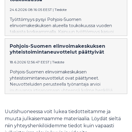
varmistamiseksi tienkäyttäjiltä toivotaan huolellisuutta
24.6.2026 08:16:05 EEST
|
Tiedote
ja rauhallista ajotapaa.
Työttömyys pysyi Pohjois-Suomen
elinvoimakeskuksen alueella toukokuussa vuoden
takaista korkeammalla. Kainuun työttömyys kasvoi
viime vuodesta 5 % ja Pohjois-Pohjanmaan 4 %. Sekä
pitkäaikaistyöttömyys että nuorisotyöttömyys ovat
Pohjois-Suomen elinvoimakeskuksen
merkittävästi viime vuotta korkeammalla. Työvoiman
yhteistoimintaneuvottelut päättyivät
kysyntä on huomattavasti edellisvuotta heikompaa.
18.6.2026 12:56:47 EEST
|
Tiedote
Pohjois-Suomen elinvoimakeskuksen
yhteistoimintaneuvottelut ovat päättyneet.
Neuvotteluiden perusteella työnantaja arvioi
joutuvansa irtisanomaan yhteensä kolme henkilöä.
Uutishuoneessa voit lukea tiedotteitamme ja
muuta julkaisemaamme materiaalia. Löydät sieltä
niin yhteyshenkilöidemme tiedot kuin vapaasti