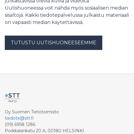
julkaistavissa olevia kuvia ja videoita.
Uutishuoneessa voit nähdä myös sosiaalisen median
sisältöjä. Kaikki tiedotepalvelussa julkaistu materiaali
on vapaasti median käytettävissä.
TUTUSTU UUTISHUONEESEEMME
Oy Suomen Tietotoimisto
tiedote@stt.fi
(09) 6958 1286
Porkkalankatu 20 A, 00180 HELSINKI