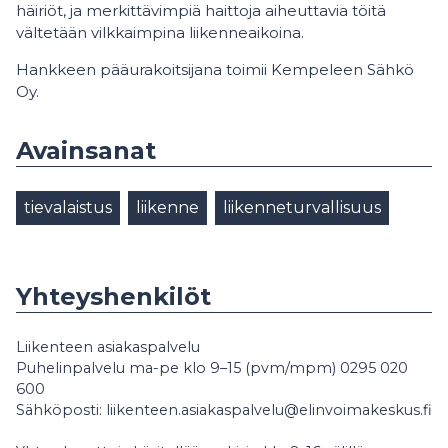
häiriöt, ja merkittävimpiä haittoja aiheuttavia töitä
vältetään vilkkaimpina liikenneaikoina.
Hankkeen pääurakoitsijana toimii Kempeleen Sähkö
Oy.
Avainsanat
tievalaistus
liikenne
liikenneturvallisuus
Yhteyshenkilöt
Liikenteen asiakaspalvelu
Puhelinpalvelu ma-pe klo 9–15 (pvm/mpm) 0295 020
600
Sähköposti: liikenteen.asiakaspalvelu@elinvoimakeskus.fi