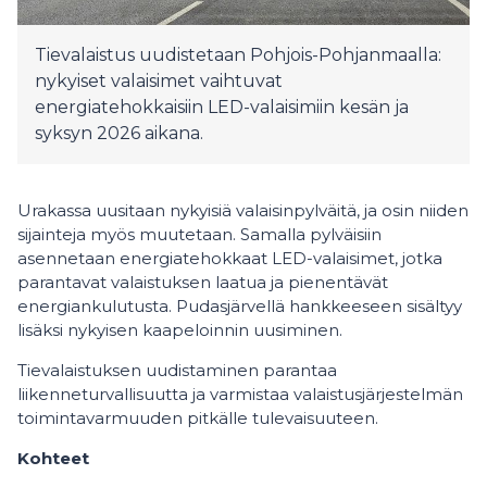
Tievalaistus uudistetaan Pohjois-Pohjanmaalla:
nykyiset valaisimet vaihtuvat
energiatehokkaisiin LED-valaisimiin kesän ja
syksyn 2026 aikana.
Urakassa uusitaan nykyisiä valaisinpylväitä, ja osin niiden
sijainteja myös muutetaan. Samalla pylväisiin
asennetaan energiatehokkaat LED-valaisimet, jotka
parantavat valaistuksen laatua ja pienentävät
energiankulutusta. Pudasjärvellä hankkeeseen sisältyy
lisäksi nykyisen kaapeloinnin uusiminen.
Tievalaistuksen uudistaminen parantaa
liikenneturvallisuutta ja varmistaa valaistusjärjestelmän
toimintavarmuuden pitkälle tulevaisuuteen.
Kohteet