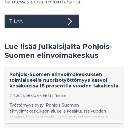
halutessasi perua milloin tahansa.
TILAA
Lue lisää julkaisijalta Pohjois-
Suomen elinvoimakeskus
Pohjois-Suomen elinvoimakeskuksen
toimialueella nuorisotyöttömyys kasvoi
kesäkuussa 18 prosenttia vuoden takaisesta
21.7.2026 08:00:04 EEST
|
Tiedote
Työttömyys pysyi Pohjois-Suomen
elinvoimakeskuksen alueella kesäkuussa vuoden
takaista korkeammalla. Kainuun työttömyys nousi
viime vuodesta 10 % ja Pohjois-Pohjanmaan 5 %. Sekä