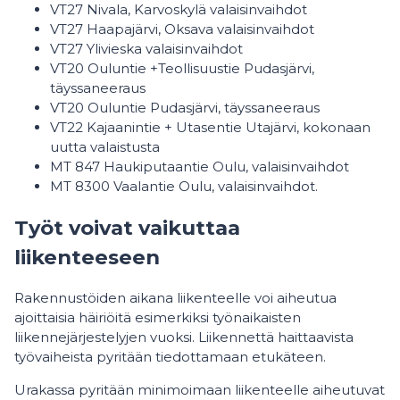
VT27 Nivala, Karvoskylä valaisinvaihdot
VT27 Haapajärvi, Oksava valaisinvaihdot
VT27 Ylivieska valaisinvaihdot
VT20 Ouluntie +Teollisuustie Pudasjärvi,
täyssaneeraus
VT20 Ouluntie Pudasjärvi, täyssaneeraus
VT22 Kajaanintie + Utasentie Utajärvi, kokonaan
uutta valaistusta
MT 847 Haukiputaantie Oulu, valaisinvaihdot
MT 8300 Vaalantie Oulu, valaisinvaihdot.
Työt voivat vaikuttaa
liikenteeseen
Rakennustöiden aikana liikenteelle voi aiheutua
ajoittaisia häiriöitä esimerkiksi työnaikaisten
liikennejärjestelyjen vuoksi. Liikennettä haittaavista
työvaiheista pyritään tiedottamaan etukäteen.
Urakassa pyritään minimoimaan liikenteelle aiheutuvat