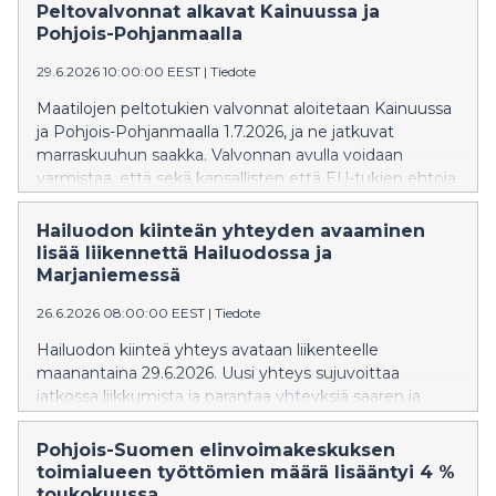
pitkäaikaistyöttömyys että nuorisotyöttömyys ovat
Peltovalvonnat alkavat Kainuussa ja
viime vuotta korkeammalla. Työvoiman kysyntä on
Pohjois-Pohjanmaalla
edelleen vähäistä.
29.6.2026 10:00:00 EEST
|
Tiedote
Maatilojen peltotukien valvonnat aloitetaan Kainuussa
ja Pohjois-Pohjanmaalla 1.7.2026, ja ne jatkuvat
marraskuuhun saakka. Valvonnan avulla voidaan
varmistaa, että sekä kansallisten että EU-tukien ehtoja
noudatetaan. Valvontojen tavoitteena on myös
viljelijöiden oikeusturva ja tasapuolinen kohtelu
Hailuodon kiinteän yhteyden avaaminen
hallinnossa.
lisää liikennettä Hailuodossa ja
Marjaniemessä
26.6.2026 08:00:00 EEST
|
Tiedote
Hailuodon kiinteä yhteys avataan liikenteelle
maanantaina 29.6.2026. Uusi yhteys sujuvoittaa
jatkossa liikkumista ja parantaa yhteyksiä saaren ja
mantereen välillä. Avajaispäivänä ja sitä seuraavina
viikkoina alueella liikkuu kuitenkin tavallista enemmän
Pohjois-Suomen elinvoimakeskuksen
ajoneuvoja. Paikalle saapuvien kannattaa varautua
toimialueen työttömien määrä lisääntyi 4 %
ruuhkiin ja mahdollisiin viivästyksiin. Turvallisuuden
toukokuussa