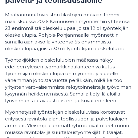
palvelu- ja teollisuusaloille
Maahanmuuttoviraston tilastojen mukaan tammi–
maaliskuussa 2026 Kainuuseen myönnettiin yhteensä
23 ensimmäistä oleskelulupaa, joista 12 oli työntekijän
oleskelulupia. Pohjois-Pohjanmaalle myönnettiin
samalla ajanjaksolla yhteensä 55 ensimmäistä
oleskelulupaa, joista 30 oli työntekijän oleskelulupia.
Työntekijöiden oleskelulupien määrässä näkyy
edelleen yleisen työmarkkinatilanteen vaikutus.
Työntekijän oleskelulupia on myönnetty alueelle
vähemmän jo toista vuotta peräkkäin, mikä kertoo
yritysten varovaisemmista rekrytoinneista ja työvoiman
kysynnän heikkenemisestä. Samalla tietyillä aloilla
työvoiman saatavuushaasteet jatkuvat edelleen.
Myönnetyissä työntekijän oleskeluluvissa korostuvat
erityisesti ravintola-alan, teollisuuden ja palvelualojen
ammatit. Yleisimpiä ammattiryhmiä ovat olleet muun
muassa ravintola- ja suurtaloustyöntekijät, hitsaajat,