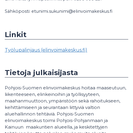
Sähköposti: etunimi.sukunimi@elinvoimakeskus.fi
Linkit
Työlupalinjaus (elinvoimakeskus.fi)
Tietoja julkaisijasta
Pohjois-Suomen elinvoimakeskus hoitaa maaseutuun,
liikenteeseen, elinkeinoihin ja työllisyyteen,
maahanmuuttoon, ympäristöön sekä rahoitukseen,
kehittämiseen ja seurantaan liittyviä valtion
aluehallinnon tehtäviä. Pohjois-Suomen
elinvoimakeskus toimii Pohjois-Pohjanmaan ja
Kainuun maakuntien alueella, ja keskitettyjen