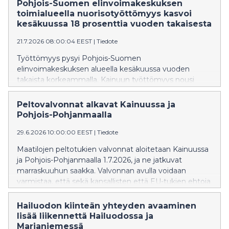
Pohjois-Suomen elinvoimakeskuksen
toimialueella nuorisotyöttömyys kasvoi
kesäkuussa 18 prosenttia vuoden takaisesta
21.7.2026 08:00:04 EEST
|
Tiedote
Työttömyys pysyi Pohjois-Suomen
elinvoimakeskuksen alueella kesäkuussa vuoden
takaista korkeammalla. Kainuun työttömyys nousi
viime vuodesta 10 % ja Pohjois-Pohjanmaan 5 %. Sekä
pitkäaikaistyöttömyys että nuorisotyöttömyys ovat
Peltovalvonnat alkavat Kainuussa ja
viime vuotta korkeammalla. Työvoiman kysyntä on
Pohjois-Pohjanmaalla
edelleen vähäistä.
29.6.2026 10:00:00 EEST
|
Tiedote
Maatilojen peltotukien valvonnat aloitetaan Kainuussa
ja Pohjois-Pohjanmaalla 1.7.2026, ja ne jatkuvat
marraskuuhun saakka. Valvonnan avulla voidaan
varmistaa, että sekä kansallisten että EU-tukien ehtoja
noudatetaan. Valvontojen tavoitteena on myös
viljelijöiden oikeusturva ja tasapuolinen kohtelu
Hailuodon kiinteän yhteyden avaaminen
hallinnossa.
lisää liikennettä Hailuodossa ja
Marjaniemessä