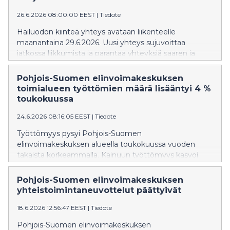
26.6.2026 08:00:00 EEST
|
Tiedote
Hailuodon kiinteä yhteys avataan liikenteelle
maanantaina 29.6.2026. Uusi yhteys sujuvoittaa
jatkossa liikkumista ja parantaa yhteyksiä saaren ja
mantereen välillä. Avajaispäivänä ja sitä seuraavina
viikkoina alueella liikkuu kuitenkin tavallista enemmän
Pohjois-Suomen elinvoimakeskuksen
ajoneuvoja. Paikalle saapuvien kannattaa varautua
toimialueen työttömien määrä lisääntyi 4 %
ruuhkiin ja mahdollisiin viivästyksiin. Turvallisuuden
toukokuussa
varmistamiseksi tienkäyttäjiltä toivotaan huolellisuutta
24.6.2026 08:16:05 EEST
|
Tiedote
ja rauhallista ajotapaa.
Työttömyys pysyi Pohjois-Suomen
elinvoimakeskuksen alueella toukokuussa vuoden
takaista korkeammalla. Kainuun työttömyys kasvoi
viime vuodesta 5 % ja Pohjois-Pohjanmaan 4 %. Sekä
pitkäaikaistyöttömyys että nuorisotyöttömyys ovat
Pohjois-Suomen elinvoimakeskuksen
merkittävästi viime vuotta korkeammalla. Työvoiman
yhteistoimintaneuvottelut päättyivät
kysyntä on huomattavasti edellisvuotta heikompaa.
18.6.2026 12:56:47 EEST
|
Tiedote
Pohjois-Suomen elinvoimakeskuksen