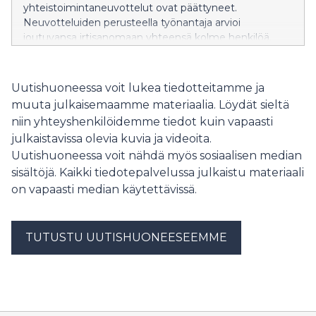
yhteistoimintaneuvottelut ovat päättyneet.
Neuvotteluiden perusteella työnantaja arvioi
joutuvansa irtisanomaan yhteensä kolme henkilöä.
Uutishuoneessa voit lukea tiedotteitamme ja
muuta julkaisemaamme materiaalia. Löydät sieltä
niin yhteyshenkilöidemme tiedot kuin vapaasti
julkaistavissa olevia kuvia ja videoita.
Uutishuoneessa voit nähdä myös sosiaalisen median
sisältöjä. Kaikki tiedotepalvelussa julkaistu materiaali
on vapaasti median käytettävissä.
TUTUSTU UUTISHUONEESEEMME