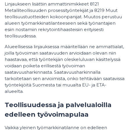
Linjaukseen lisättiin ammattinimikkeet 8121
Metalliteollisuuden prosessityöntekijät ja 8219 Muut
teollisuustuotteiden kokoonpanijat. Muutos perustuu
alueen työmarkkinatilanteeseen sekä työnantajien
esiin nostamiin rekrytointihaasteisiin erityisesti
teollisuudessa.
Alueellisessa linjauksessa määritellään ne ammattialat,
joilla työvoiman saatavuuden arvioidaan olevan niin
haastavaa, että työntekijän oleskeluluvan käsittelyssä
voidaan poiketa erillisestä työvoiman
saatavuusharkinnasta. Saatavuusharkinnalla
tarkoitetaan sen arvioimista, onko tehtävään saatavissa
työntekijöitä Suomesta tai muualta EU- ja ETA-
alueelta.
Teollisuudessa ja palvelualoilla
edelleen työvoimapulaa
Vaikka yleinen työmarkkinatilanne on edelleen