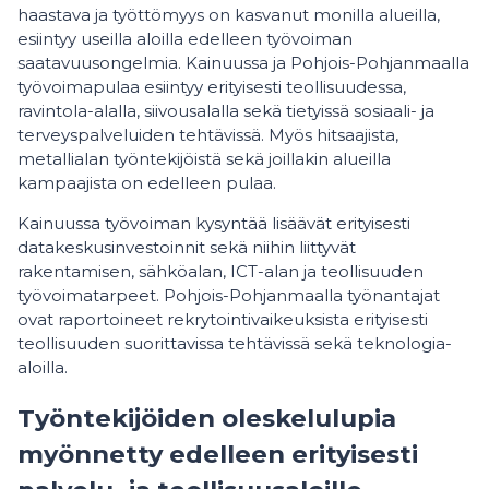
haastava ja työttömyys on kasvanut monilla alueilla,
esiintyy useilla aloilla edelleen työvoiman
saatavuusongelmia. Kainuussa ja Pohjois-Pohjanmaalla
työvoimapulaa esiintyy erityisesti teollisuudessa,
ravintola-alalla, siivousalalla sekä tietyissä sosiaali- ja
terveyspalveluiden tehtävissä. Myös hitsaajista,
metallialan työntekijöistä sekä joillakin alueilla
kampaajista on edelleen pulaa.
Kainuussa työvoiman kysyntää lisäävät erityisesti
datakeskusinvestoinnit sekä niihin liittyvät
rakentamisen, sähköalan, ICT-alan ja teollisuuden
työvoimatarpeet. Pohjois-Pohjanmaalla työnantajat
ovat raportoineet rekrytointivaikeuksista erityisesti
teollisuuden suorittavissa tehtävissä sekä teknologia-
aloilla.
Työntekijöiden oleskelulupia
myönnetty edelleen erityisesti