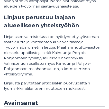
siivoojat sekä kampaajat. Nämä alat näkyvät myös
alueiden työvoiman saatavuushaasteissa.
Linjaus perustuu laajaan
alueelliseen yhteistyöhön
Linjauksen valmistelussa on hyödynnetty työvoiman
saatavuutta ja kohtaantoa kuvaavia tilastoja,
Työvoimabarometrin tietoja, Maahanmuuttoviraston
oleskelulupatilastoja sekä Kainuun ja Pohjois-
Pohjanmaan työllisyysalueiden näkemyksiä.
Valmisteluun osallistui myös Kainuun ja Pohjois-
Pohjanmaan maahanmuuton ja kotoutumisen
yhteistyöryhmä.
Linjausta päivitetään jatkossakin puolivuosittain
työmarkkinatilanteen muutosten mukaisesti.
Avainsanat