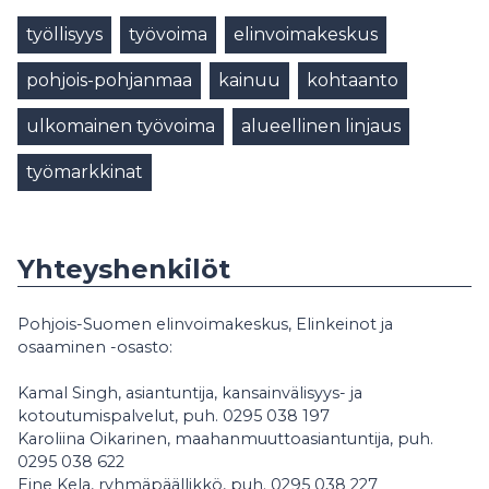
työllisyys
työvoima
elinvoimakeskus
pohjois-pohjanmaa
kainuu
kohtaanto
ulkomainen työvoima
alueellinen linjaus
työmarkkinat
Yhteyshenkilöt
Pohjois-Suomen elinvoimakeskus, Elinkeinot ja
osaaminen -osasto:
Kamal Singh, asiantuntija, kansainvälisyys- ja
kotoutumispalvelut, puh. 0295 038 197
Karoliina Oikarinen, maahanmuuttoasiantuntija, puh.
0295 038 622
Eine Kela, ryhmäpäällikkö, puh. 0295 038 227