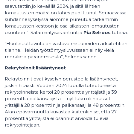
saavutettiin jo keväällä 2024, ja siitä lähtien
lomautusten määrä on lähes puolittunut. Seuraavassa
suhdannekyselyssä aiomme pureutua tarkemmin
lomautusten kestoon ja osa-aikaisten lomautusten
osuuteen”, Safan erityisasiantuntija
Pia Selroos
toteaa.
“Huolestuttavinta on vastavalmistuneiden arkkitehtien
tilanne. Heidän työttömyysluvuissaan ei näy vielä
merkkejä paranemisesta”, Selroos sanoo.
Rekrytoinnit lisääntyneet
Rekrytoinnit ovat kyselyn perusteella lisääntyneet,
joskin hitaasti. Vuoden 2024 lopulla toteutuneista
rekrytoinneista kertoi 20 prosenttia yrittäjistä ja 39
prosenttia palkansaajista – nyt luku oli noussut
yrittäjillä 28 prosenttiin ja palkansaajilla 48 prosenttiin.
Alan epävarmuutta kuvastaa kuitenkin se, että 27
prosenttia yrittäjistä ei osannut arvioida tulevia
rekrytointejaan.