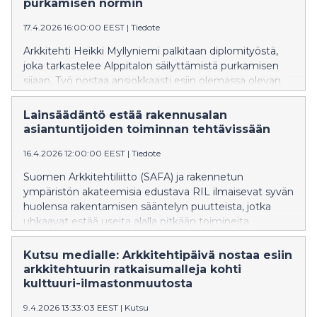
purkamisen normin
17.4.2026 16:00:00 EEST
|
Tiedote
Arkkitehti Heikki Myllyniemi palkitaan diplomityöstä,
joka tarkastelee Alppitalon säilyttämistä purkamisen
sijaan. Työ nostaa ansiokkaasti esiin olemassa olevan
rakennuskannan arvon ja ilmastovastuun merkityksen.
Lainsäädäntö estää rakennusalan
asiantuntijoiden toiminnan tehtävissään
16.4.2026 12:00:00 EEST
|
Tiedote
Suomen Arkkitehtiliitto (SAFA) ja rakennetun
ympäristön akateemisia edustava RIL ilmaisevat syvän
huolensa rakentamisen sääntelyn puutteista, jotka
uhkaavat estää useita alalla pitkään toimineita
arkkitehteja ja diplomi-insinöörejä jatkamasta
tehtävissään 1.1.2027 alkaen. Lainsäädännön valmistelu
Kutsu medialle: Arkkitehtipäivä nostaa esiin
tilanteen korjaamiseksi tulee käynnistää välittömästi.
arkkitehtuurin ratkaisumalleja kohti
kulttuuri-ilmastonmuutosta
9.4.2026 13:33:03 EEST
|
Kutsu