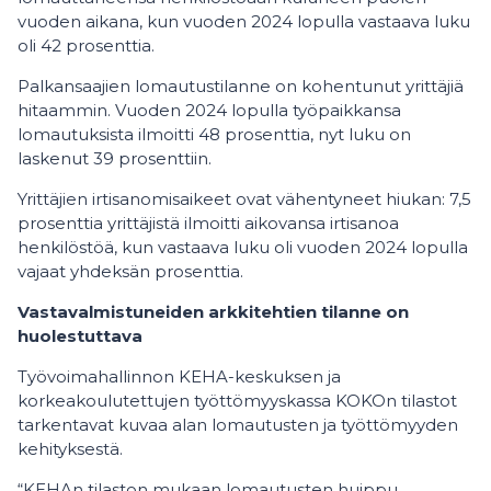
vuoden aikana, kun vuoden 2024 lopulla vastaava luku
oli 42 prosenttia.
Palkansaajien lomautustilanne on kohentunut yrittäjiä
hitaammin. Vuoden 2024 lopulla työpaikkansa
lomautuksista ilmoitti 48 prosenttia, nyt luku on
laskenut 39 prosenttiin.
Yrittäjien irtisanomisaikeet ovat vähentyneet hiukan: 7,5
prosenttia yrittäjistä ilmoitti aikovansa irtisanoa
henkilöstöä, kun vastaava luku oli vuoden 2024 lopulla
vajaat yhdeksän prosenttia.
Vastavalmistuneiden arkkitehtien tilanne on
huolestuttava
Työvoimahallinnon KEHA-keskuksen ja
korkeakoulutettujen työttömyyskassa KOKOn tilastot
tarkentavat kuvaa alan lomautusten ja työttömyyden
kehityksestä.
“KEHAn tilaston mukaan lomautusten huippu