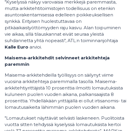
"Kyselyssä näkyy varovaisia merkkejä paremmasta,
mutta arkkitehtitoimistojen todellisuus on etenkin
asuntorakentamisessa edelleen poikkeuksellisen
synkkä. Erityisen huolestuttavaa on
pitkäaikaistyöttömyyden raju kasvu. Alan toipuminen
vie aikaa, sillä tilauskannat eivät seuraa yleistä
suhdannetta yhtä nopeasti", ATL:n toiminnanjohtaja
Kalle Euro
arvioi.
Maisema-arkkitehdit selvinneet arkkitehteja
paremmin
Maisema-arkkitehdeilla työllisyys on säilynyt viime
vuosina arkkitehteja paremmalla tasolla. Maisema-
arkkitehtiyrittäjistä 10 prosenttia ilmoitti lomautuksista
kuluneen puolen vuoden aikana, palkansaajista 8
prosenttia. Yhdelläkään yrittäjällä ei ollut irtisanomis- tai
lomautusaikeita lähimmän puolen vuoden aikana.
"Lomautukset näyttävät selvästi laskeneen. Puolitoista
vuotta sitten tehdyssä kyselyssä lomautuksista kertoi
vielä 37 prosenttia maisema-arkkitehdeista”, MARK:in