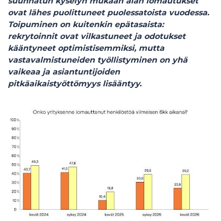
suunnatun kyselyn mukaan alan lomautukset
ovat lähes puolittuneet puolessatoista vuodessa.
Toipuminen on kuitenkin epätasaista:
rekrytoinnit ovat vilkastuneet ja odotukset
kääntyneet optimistisemmiksi, mutta
vastavalmistuneiden työllistyminen on yhä
vaikeaa ja asiantuntijoiden
pitkäaikaistyöttömyys lisääntyy.