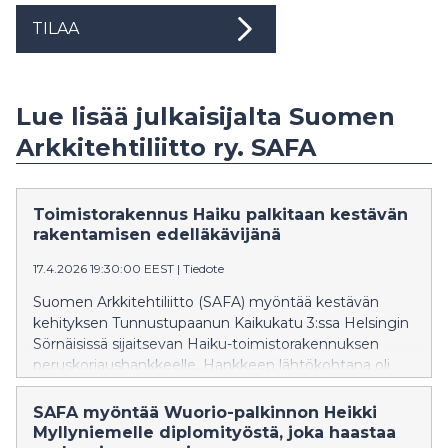
TILAA
Lue lisää julkaisijalta Suomen
Arkkitehtiliitto ry. SAFA
Toimistorakennus Haiku palkitaan kestävän
rakentamisen edelläkävijänä
17.4.2026 19:30:00 EEST
|
Tiedote
Suomen Arkkitehtiliitto (SAFA) myöntää kestävän
kehityksen Tunnustupaanun Kaikukatu 3:ssa Helsingin
Sörnäisissä sijaitsevan Haiku-toimistorakennuksen
peruskorjaushankkeelle. Hankkeen lähtökohtana oli
purkamisen minimointi ja olemassa olevien
rakenteiden hyödyntäminen.
SAFA myöntää Wuorio-palkinnon Heikki
Myllyniemelle diplomityöstä, joka haastaa