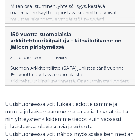
Miten osallistuminen, yhteisöllisyys, kestävä
materiaalien käyttö ja joustava suunnittelu voivat
muuttaa rakennettua ympäristöä pysyvästi
parempaan suuntaan? Puolipäiväinen 17.4.
järjestettävä seminaari on osa Oulun
150 vuotta suomalaisia
kulttuuripääkaupunkivuoden ohjelmaa.
arkkitehtuurikilpailuja – kilpailutilanne on
jälleen piristymässä
3.2.2026 16:20:00 EET
|
Tiedote
Suomen Arkkitehtiliitto (SAFA) juhlistaa tänä vuonna
150 vuotta täyttävää suomalaista
arkkitehtuurikilpailuperinnettä. Opetusministeri Anders
Adlercreutz avasi suomalaisen arkkitehtuurin
liputuspäivänä 3.2. järjestettävän juhlaseminaarin.
Ministeri kannustaa hyödyntämään kilpailuja keinona
Uutishuoneessa voit lukea tiedotteitamme ja
vastata rakentamisen ja kaupunkikehittämisen
muuta julkaisemaamme materiaalia. Löydät sieltä
haasteisiin.
niin yhteyshenkilöidemme tiedot kuin vapaasti
julkaistavissa olevia kuvia ja videoita.
Uutishuoneessa voit nähdä myös sosiaalisen median