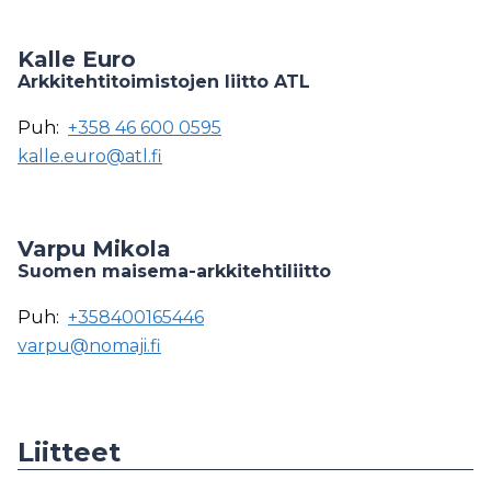
Kalle Euro
Arkkitehtitoimistojen liitto ATL
Puh:
+358 46 600 0595
kalle.euro@atl.fi
Varpu Mikola
Suomen maisema-arkkitehtiliitto
Puh:
+358400165446
varpu@nomaji.fi
Liitteet