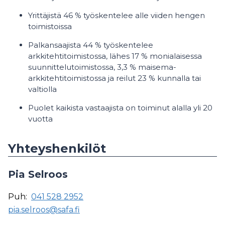
Yrittäjistä 46 % työskentelee alle viiden hengen
toimistoissa
Palkansaajista 44 % työskentelee
arkkitehtitoimistossa, lähes 17 % monialaisessa
suunnittelutoimistossa, 3,3 % maisema-
arkkitehtitoimistossa ja reilut 23 % kunnalla tai
valtiolla
Puolet kaikista vastaajista on toiminut alalla yli 20
vuotta
Yhteyshenkilöt
Pia Selroos
Puh:
041 528 2952
pia.selroos@safa.fi