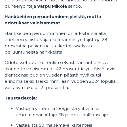
puheenjohtaja
Varpu Mikola
sanoo.
Hankkeiden peruuntuminen yleistä, mutta
odotukset valoisammat
Hankkeiden peruuntuminen on arkkitehtialalla
edelleen yleistä: vajaa kolmannes yrittäjistä ja 28
prosenttia palkansaajista kertoi kyselyssä
peruuntuneista hankkeista.
Odotukset ovat kuitenkin selvästi tämänhetkistä
tilannetta valoisammat: 42 prosenttia yrittäjistä arvioi
tilanteensa puolen vuoden päästä hyväksi tai
erinomaiseksi. Heikoimmillaan, vuoden 2024 lopulla,
vastaava luku oli 21 prosenttia.
Taustatietoja:
Vastaajia yhteensä 286, joista yrittäjiä tai
ammatinharjoittajia 68 ja loput palkansaajia
Vastaajista 50 maisema-arkkitehteja