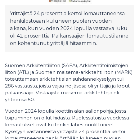
Yrittäjistä 24 prosenttia kertoi lomauttaneensa
henkilöstöään kuluneen puolen vuoden
aikana, kun vuoden 2024 lopulla vastaava luku
oli 42 prosenttia. Palkansaajien lomautustilanne
on kohentunut yrittäjiä hitaammin.
Suomen Arkkitehtiliiton (SAFA), Arkkitehtitoimistojen
liiton (ATL) ja Suomen maisema-arkkitehtiliiton (MARK)
toteuttamaan arkkitehtialan suhdannekyselyyn tuli
286 vastausta, joista vajaa neljäsosa oli yrittäjiä ja loput
palkansaajia. Vastaajista maisema-arkkitehteja oli
yhteensä 50.
Vuoden 2024 lopulla koettiin alan aallonpohja, josta
toipuminen on ollut hidasta. Puolessatoista
vuodessa
lomautukset ovat kuitenkin lähes puolittuneet.
Kyselyyn vastanneista yrittäjistä 24 prosenttia kertoi
lomauttaneensa henkilöstöään kuluneen puolen