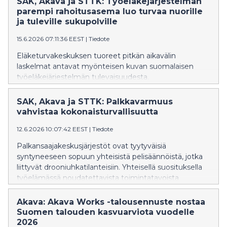
SAK, Akava ja STTK: Työeläkejärjestelmän
ovat välttämättömiä toimia Suomen sivistyksen,
parempi rahoitusasema luo turvaa nuorille
kilpailukyvyn ja kestävän kasvun vahvistamiseksi.
ja tuleville sukupolville
Tavoitteiden toteutuminen edellyttää kuitenkin
15.6.2026 07:11:36 EEST
|
Tiedote
pitkäjänteisiä investointeja ja riittäviä resursseja.
Eläketurvakeskuksen tuoreet pitkän aikavälin
laskelmat antavat myönteisen kuvan suomalaisen
työeläkejärjestelmän tulevaisuudesta.
Työeläkemaksujen sovittua kehitystä se ei muuta,
mutta parantuneet näkymät vahvistavat
SAK, Akava ja STTK: Palkkavarmuus
mahdollisuuksia varautua tulevaan, toteavat
vahvistaa kokonaisturvallisuutta
palkansaajakeskusjärjestöt SAK, Akava ja STTK.
12.6.2026 10:07:42 EEST
|
Tiedote
Palkansaajakeskusjärjestöt ovat tyytyväisiä
syntyneeseen sopuun yhteisistä pelisäännöistä, jotka
liittyvät drooniuhkatilanteisiin. Yhteisellä suosituksella
työelämässä noudatettavista toimintatavoista
vahvistetaan kokonaisturvallisuutta.
Akava: Akava Works -talousennuste nostaa
Suomen talouden kasvuarviota vuodelle
2026