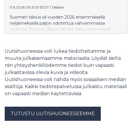
11.6.2026 09:31:01 EEST
|
Tiedote
Suomen talous oli vuoden 2026 ensimmäisellä
neljänneksellä paljon odotettua vahvemmassa
vedossa. Tuoreen Akava Works -talousennusteen
mukaan Suomen talous kasvaa 1,2 prosenttia vuonna
2026 ja 1,3 prosenttia vuonna 2027. Työllisyys alkaa
kohentua aikaisintaan syksyllä 2026.
Uutishuoneessa voit lukea tiedotteitamme ja
muuta julkaisemaamme materiaalia. Löydät sieltä
niin yhteyshenkilöidemme tiedot kuin vapaasti
julkaistavissa olevia kuvia ja videoita.
Uutishuoneessa voit nähdä myös sosiaalisen median
sisältöjä. Kaikki tiedotepalvelussa julkaistu materiaali
on vapaasti median käytettävissä.
TUTUSTU UUTISHUONEESEEMME