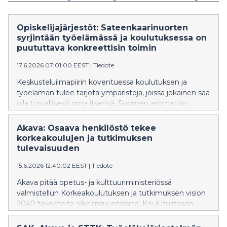
Opiskelijajärjestöt: Sateenkaarinuorten
syrjintään työelämässä ja koulutuksessa on
puututtava konkreettisin toimin
17.6.2026 07:01:00 EEST
|
Tiedote
Keskusteluilmapiirin koventuessa koulutuksen ja
työelämän tulee tarjota ympäristöjä, joissa jokainen saa
olla turvallisesti oma itsensä. Suomen ammattiin
opiskelevien liitto SAKKI ry, Akavan opiskelijat ja STTK-
Opiskelijat vaativat työelämään konkreettisia toimia
Akava: Osaava henkilöstö tekee
syrjinnän ehkäisemiseksi ja yhdenvertaisuuden
korkeakoulujen ja tutkimuksen
edistämiseksi, kuten esihenkilöiden kouluttamista ja
tulevaisuuden
tehokasta puuttumista syrjintätapauksiin.
15.6.2026 12:40:02 EEST
|
Tiedote
Akava pitää opetus- ja kulttuuriministeriössä
valmistellun Korkeakoulutuksen ja tutkimuksen vision
2040 tavoitteita oikeansuuntaisina. Koulutustason
nostaminen, laadun vahvistaminen, tieteen vapauden
turvaaminen sekä jatkuvan oppimisen kehittäminen