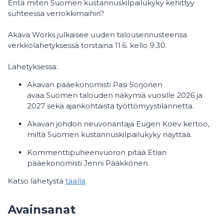
Entä miten Suomen kustannuskilpailukyky kehittyy
suhteessa verrokkimaihin?
Akava Works julkaisee uuden talousennusteensa
verkkolähetyksessä torstaina 11.6. kello 9.30.
Lähetyksessä:
Akavan pääekonomisti Pasi Sorjonen
avaa Suomen talouden näkymiä vuosille 2026 ja
2027 sekä ajankohtaista työttömyystilannetta.
Akavan johdon neuvonantaja Eugen Koev kertoo,
miltä Suomen kustannuskilpailukyky näyttää.
Kommenttipuheenvuoron pitää Etlan
pääekonomisti Jenni Pääkkönen.
Katso lähetystä
täällä
.
Avainsanat