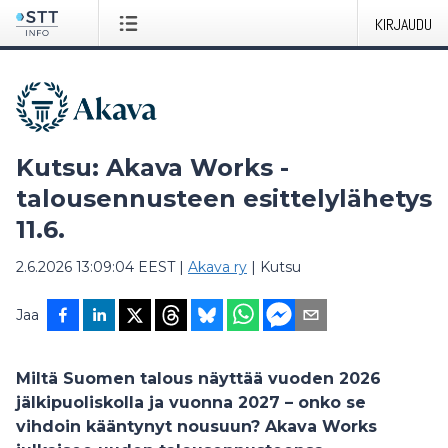
KIRJAUDU
Kutsu: Akava Works -
talousennusteen esittelylähetys
11.6.
2.6.2026 13:09:04 EEST
|
Akava ry
|
Kutsu
Jaa
Miltä Suomen talous näyttää vuoden 2026
jälkipuoliskolla ja vuonna 2027 – onko se
vihdoin kääntynyt nousuun? Akava Works