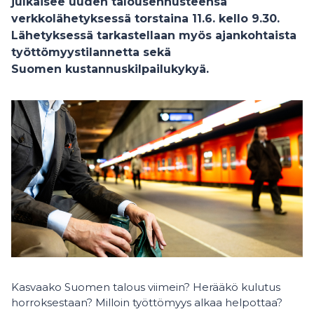
julkaisee uuden talousennusteensa
verkkolähetyksessä torstaina 11.6. kello 9.30.
Lähetyksessä tarkastellaan myös ajankohtaista
työttömyystilannetta sekä
Suomen kustannuskilpailukykyä.
Kasvaako Suomen talous viimein? Herääkö kulutus
horroksestaan? Milloin työttömyys alkaa helpottaa?