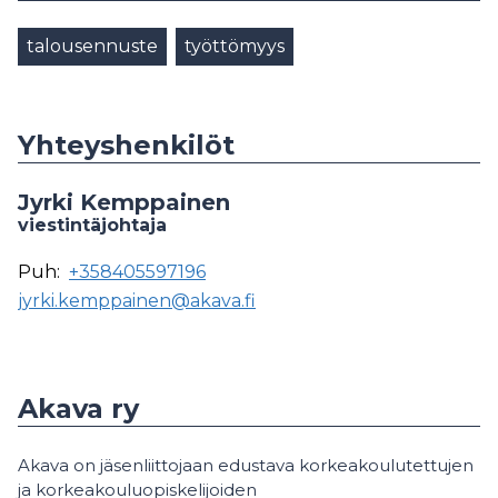
talousennuste
työttömyys
Yhteyshenkilöt
Jyrki Kemppainen
viestintäjohtaja
Puh:
+358405597196
jyrki.kemppainen@akava.fi
Akava ry
Akava on jäsenliittojaan edustava korkeakoulutettujen
ja korkeakouluopiskelijoiden