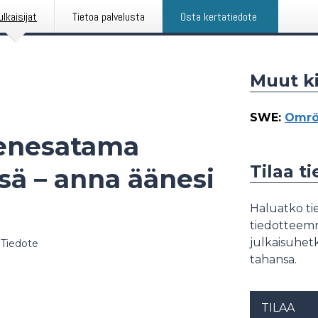
ulkaisijat
Tietoa palvelusta
Osta kertatiedote
Muut ki
SWE
:
Omrö
venesatama
Tilaa t
sä – anna äänesi
Haluatko tie
tiedotteemme
julkaisuhetk
Tiedote
tahansa.
TILAA