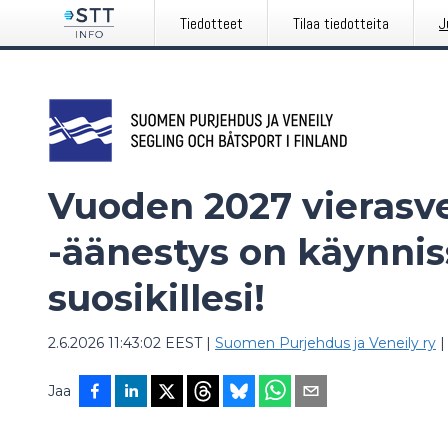
Tiedotteet
Tilaa tiedotteita
J
Vuoden 2027 vieras
-äänestys on käynnis
suosikillesi!
2.6.2026 11:43:02 EEST
|
Suomen Purjehdus ja Veneily ry
|
Jaa