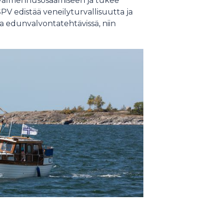
 valmennusosaamiseen ja tukee
SPV edistää veneilyturvallisuutta ja
sa edunvalvontatehtävissä, niin