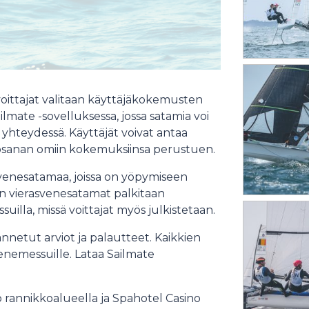
lä voittajat valitaan käyttäjäkokemusten
ilmate -sovelluksessa, jossa satamia voi
n yhteydessä. Käyttäjät voivat antaa
vosanan omiin kokemuksiinsa perustuen.
svenesatamaa, joissa on yöpymiseen
en vierasvenesatamat palkitaan
uilla, missä voittajat myös julkistetaan.
annetut arviot ja palautteet. Kaikkien
enemessuille. Lataa Sailmate
 rannikkoalueella ja Spahotel Casino