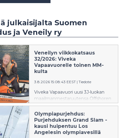
ää julkaisijalta Suomen
us ja Veneily ry
Veneilyn viikkokatsaus
32/2026: Viveka
Vapaavuorelle toinen MM-
kulta
3.8.2026 15:08:43 EEST
|
Tiedote
Viveka Vapaavuori uusi 3J-luokan
maailmanmestaruutensa Offshoren
3J-luokan kruunattu kuningatar on
jälleen Suomen Viveka Vapaavuori,
Olympiapurjehdus:
joka voitti maailmanmestaruuden
Purjehduksen Grand Slam -
ensi kertaa viime vuonna Jussi
kausi huipentuu Los
Myllymäen kanssa ja juhlisti
Angelesin olympiavesillä
molempien osakilpailuiden voittoa