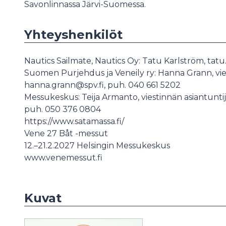
Savonlinnassa Järvi-Suomessa.
Yhteyshenkilöt
Nautics Sailmate, Nautics Oy: Tatu Karlström, tatu
Suomen Purjehdus ja Veneily ry: Hanna Grann, vies
hanna.grann@spv.fi, puh. 040 661 5202
Messukeskus: Teija Armanto, viestinnän asiantunt
puh. 050 376 0804
https://www.satamassa.fi/
Vene 27 Båt -messut
12.–21.2.2027 Helsingin Messukeskus
www.venemessut.fi
Kuvat