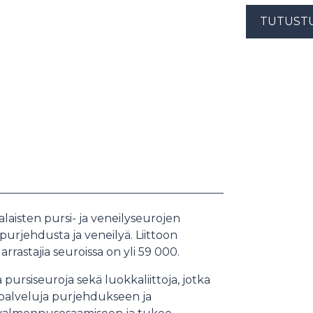
TUTUST
aisten pursi- ja veneilyseurojen
 purjehdusta ja veneilyä. Liittoon
rrastajia seuroissa on yli 59 000.
 pursiseuroja sekä luokkaliittoja, jotka
a palveluja purjehdukseen ja