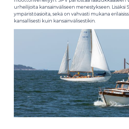
moottoriveneilyyn. SPV panostaa laadukkaaseen
urheilijoita kansainväliseen menestykseen. Lisäksi 
ympäristöasioita, sekä on vahvasti mukana erilaisis
kansallisesti kuin kansainvälisestikin.