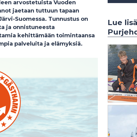
leen arvostetuista Vuoden
nnot jaetaan tuttuun tapaan
 Järvi-Suomessa. Tunnustus on
Lue lis
ta ja onnistuneesta
Purjehd
atamia kehittämään toimintaansa
mpia palveluita ja elämyksiä.