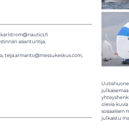
.karlstrom@nautics.fi
tinnän asiantuntija,
ija, teija.armanto@messukeskus.com,
Uutishuonee
julkaisemaam
yhteyshenki
olevia kuvia
sosiaalisen 
julkaistu ma