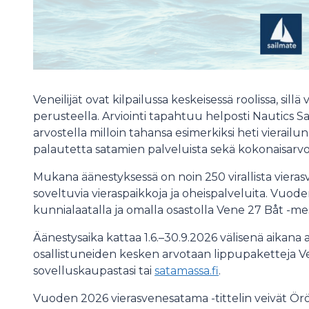
Veneilijät ovat kilpailussa keskeisessä roolissa, sil
perusteella. Arviointi tapahtuu helposti Nautics Sa
arvostella milloin tahansa esimerkiksi heti vierailu
palautetta satamien palveluista sekä kokonaisar
Mukana äänestyksessä on noin 250 virallista viera
soveltuvia vieraspaikkoja ja oheispalveluita. Vuod
kunnialaatalla ja omalla osastolla Vene 27 Båt -mess
Äänestysaika kattaa 1.6.–30.9.2026 välisenä aikana 
osallistuneiden kesken arvotaan lippupaketteja V
sovelluskaupastasi tai
satamassa.fi
.
Vuoden 2026 vierasvenesatama -tittelin veivät Örö