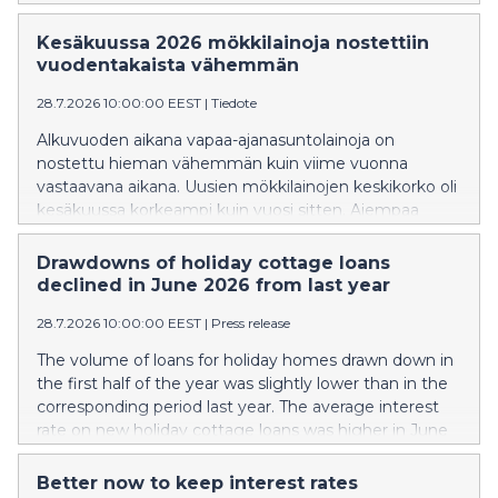
högre än för ett år sedan. En större andel av de nya
stuglånen än tidigare var bundna till tre eller sex
Kesäkuussa 2026 mökkilainoja nostettiin
månaders Euribor.
vuodentakaista vähemmän
28.7.2026 10:00:00 EEST
|
Tiedote
Alkuvuoden aikana vapaa-ajanasuntolainoja on
nostettu hieman vähemmän kuin viime vuonna
vastaavana aikana. Uusien mökkilainojen keskikorko oli
kesäkuussa korkeampi kuin vuosi sitten. Aiempaa
suurempi osa uusista mökkilainoista sidottiin 3 tai 6
kuukauden euriborkorkoon.
Drawdowns of holiday cottage loans
declined in June 2026 from last year
28.7.2026 10:00:00 EEST
|
Press release
The volume of loans for holiday homes drawn down in
the first half of the year was slightly lower than in the
corresponding period last year. The average interest
rate on new holiday cottage loans was higher in June
than a year earlier. A larger share of new holiday
cottage loans than previously was linked to the 3- or 6-
Better now to keep interest rates