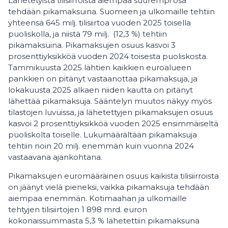
Lähetetyistä tilisiirroista aiempaa suurempi osa
tehdään pikamaksuina. Suomeen ja ulkomaille tehtiin
yhteensä 645 milj. tilisiirtoa vuoden 2025 toisella
puoliskolla, ja niistä 79 milj. (12,3 %) tehtiin
pikamaksuina. Pikamaksujen osuus kasvoi 3
prosenttiyksikköä vuoden 2024 toisesta puoliskosta.
Tammikuusta 2025 lähtien kaikkien euroalueen
pankkien on pitänyt vastaanottaa pikamaksuja, ja
lokakuusta 2025 alkaen niiden kautta on pitänyt
lähettää pikamaksuja. Sääntelyn muutos näkyy myös
tilastojen luvuissa, ja lähetettyjen pikamaksujen osuus
kasvoi 2 prosenttiyksikköä vuoden 2025 ensimmäiseltä
puoliskolta toiselle. Lukumäärältään pikamaksuja
tehtiin noin 20 milj. enemmän kuin vuonna 2024
vastaavana ajankohtana.
Pikamaksujen euromääräinen osuus kaikista tilisiirroista
on jäänyt vielä pieneksi, vaikka pikamaksuja tehdään
aiempaa enemmän. Kotimaahan ja ulkomaille
tehtyjen tilisiirtojen 1 898 mrd. euron
kokonaissummasta 5,3 % lähetettiin pikamaksuna