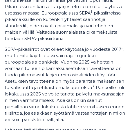
sekunneissa milloin tahansa päivästä riippumatta.
Pikamaksujen kansallisia järjestelmiä on ollut käytössä
1
useassa maassa. Eurooppalaisissa SEPA
-pikasiirroissa
pikamaksuille on kuitenkin yhteiset säännöt ja
standardit, joiden avulla pikamaksuja voi tehdä eri
maiden välillä. Valtaosa suomalaisista pikamaksuista
tehdään SEPA-pikasiirtoina.
2
SEPA-pikasiirrot ovat olleet käytössä jo vuodesta 2017
,
mutta niitä käytti aluksi vain rajattu joukko
eurooppalaisia pankkeja. Vuonna 2025 vaiheittain
voimaan tulleen pikamaksuasetuksen tavoitteena on
tuoda pikamaksut laajemmin asiakkaiden käyttöön.
Asetuksen tavoitteena on myös parantaa maksamisen
3
turvallisuutta ja ehkäistä maksupetoksia
. Pankeille tuli
lokakuussa 2025 velvoite tarjota palvelu maksunsaajan
nimen varmistamiseksi. Asiakas onkin saanut
pankiltaan viime lokakuusta lähtien varoituksen ennen
tilisiirtoa, jos asiakkaan syöttämä vastaanottajan nimi on
eri kuin pankkitilin haltijalla.