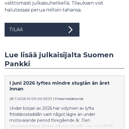
välittömästi julkaisuhetkellä. Tilauksen voit
halutessasi perua milloin tahansa.
TILAA
Lue lisää julkaisijalta Suomen
Pankki
I juni 2026 lyftes mindre stuglån än året
innan
28.7.2026 10:00:00 EEST
|
Pressmeddelande
Under början av 2026 har volymen av lyfta
fritidsbostadslån varit något lägre än under
motsvarande period föregående år. Den
genomsnittliga räntan på nya stuglån var i juni 2026