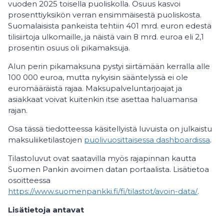
vuoden 2025 toisella puoliskolla. Osuus kasvoi
prosenttiyksikön verran ensimmäisestä puoliskosta.
Suomalaisista pankeista tehtiin 401 mrd. euron edestä
tilisiirtoja ulkomaille, ja näistä vain 8 mrd. euroa eli 2,1
prosentin osuus oli pikamaksuja.
Alun perin pikamaksuna pystyi siirtämään kerralla alle
100 000 euroa, mutta nykyisin sääntelyssä ei ole
euromääräistä rajaa. Maksupalveluntarjoajat ja
asiakkaat voivat kuitenkin itse asettaa haluamansa
rajan.
Osa tässä tiedotteessa käsitellyistä luvuista on julkaistu
maksuliiketilastojen
puolivuosittaisessa dashboardissa
.
Tilastoluvut ovat saatavilla myös rajapinnan kautta
Suomen Pankin avoimen datan portaalista. Lisätietoa
osoitteessa
https://www.suomenpankki.fi/fi/tilastot/avoin-data/
.
Lisätietoja antavat