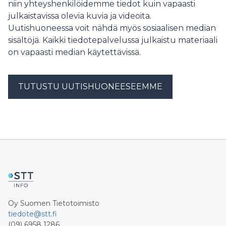
niin yhteyshenkilöidemme tiedot kuin vapaasti
julkaistavissa olevia kuvia ja videoita.
Uutishuoneessa voit nähdä myös sosiaalisen median
sisältöjä. Kaikki tiedotepalvelussa julkaistu materiaali
on vapaasti median käytettävissä.
TUTUSTU UUTISHUONEESEEMME
Oy Suomen Tietotoimisto
tiedote@stt.fi
(09) 6958 1286