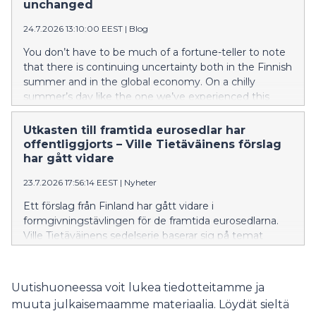
month Euribor.
unchanged
24.7.2026 13:10:00 EEST
|
Blog
You don’t have to be much of a fortune-teller to note
that there is continuing uncertainty both in the Finnish
summer and in the global economy. On a chilly
summer’s day like the one we’ve experienced this
week, a Finn can simply stoke a fire in the sauna stove
– problem solved. Unfortunately, there is no silver
Utkasten till framtida eurosedlar har
bullet to economic uncertainty. Rather than fanning
offentliggjorts – Ville Tietäväinens förslag
the flames, we need to keep a cool head.
har gått vidare
23.7.2026 17:56:14 EEST
|
Nyheter
Ett förslag från Finland har gått vidare i
formgivningstävlingen för de framtida eurosedlarna.
Ville Tietäväinens sedelserie baserar sig på temat
”Floder och fåglar”. De förslag som gick vidare valdes
ut genom en formgivningstävling i hela Europeiska
unionen.
Uutishuoneessa voit lukea tiedotteitamme ja
muuta julkaisemaamme materiaalia. Löydät sieltä