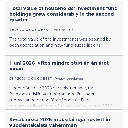
Total value of households’ investment fund
holdings grew considerably in the second
quarter
7.8.2026 10:00:00 EEST
|
Press release
The total value of the investments was boosted by
both appreciation and new fund subscriptions.
I juni 2026 lyftes mindre stuglån än året
innan
28.7.2026 10:00:00 EEST
|
Pressmeddelande
Under början av 2026 har volymen av lyfta
fritidsbostadslån varit något lägre än under
motsvarande period föregående år. Den
genomsnittliga räntan på nya stuglån var i juni 2026
högre än för ett år sedan. En större andel av de nya
stuglånen än tidigare var bundna till tre eller sex
Kesäkuussa 2026 mökkilainoja nostettiin
månaders Euribor.
vuodentakaista vähemmän