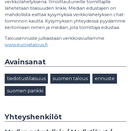
verkkolähetyksenä. Ilmoittautuneille toimittajille
lähetetään tilaisuuden linkki. Median edustajien on
mahdollista esittää kysymyksiä verkkolähetyksen chat-
toiminnon kautta. Kysymyksen yhteydessä pyydämme
kertomaan nimen ja median, jota toimittaja edustaa.
Talousennuste julkaistaan verkkosivuillamme
www.eurojatalous.fi
.
Avainsanat
tiedotustilaisuus
suomen talous
ennuste
suomen pankki
Yhteyshenkilöt