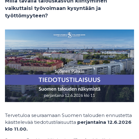
Millä tavalla talouskasvun kiihtyminen
vaikuttaisi työvoimaan kysyntään ja
työttömyyteen?
Tervetuloa seuraamaan Suomen talouden ennustetta
käsittelevää tiedotustilaisuutta
perjantaina
12.6.2026
klo 11.00.