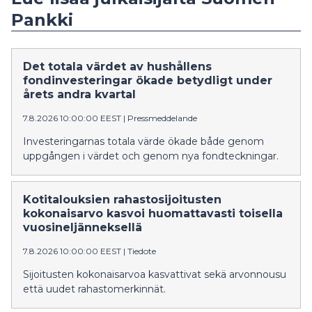
Pankki
Det totala värdet av hushållens
fondinvesteringar ökade betydligt under
årets andra kvartal
7.8.2026 10:00:00 EEST
|
Pressmeddelande
Investeringarnas totala värde ökade både genom
uppgången i värdet och genom nya fondteckningar.
Kotitalouksien rahastosijoitusten
kokonaisarvo kasvoi huomattavasti toisella
vuosineljänneksellä
7.8.2026 10:00:00 EEST
|
Tiedote
Sijoitusten kokonaisarvoa kasvattivat sekä arvonnousu
että uudet rahastomerkinnät.