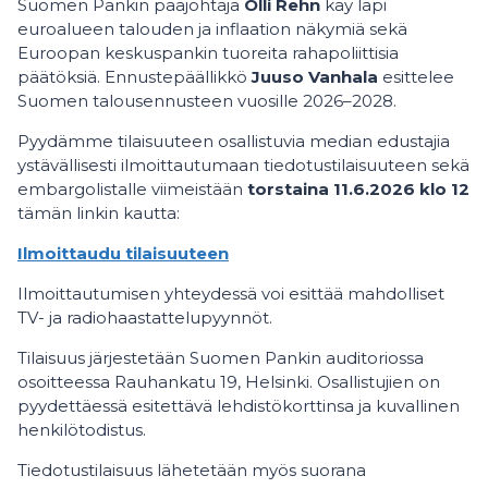
Suomen Pankin pääjohtaja
Olli Rehn
käy läpi
euroalueen talouden ja inflaation näkymiä sekä
Euroopan keskuspankin tuoreita rahapoliittisia
päätöksiä. Ennustepäällikkö
Juuso Vanhala
esittelee
Suomen talousennusteen vuosille 2026–2028.
Pyydämme tilaisuuteen osallistuvia median edustajia
ystävällisesti ilmoittautumaan tiedotustilaisuuteen sekä
embargolistalle viimeistään
torstaina 11.6.2026 klo 12
tämän linkin kautta:
Ilmoittaudu tilaisuuteen
Ilmoittautumisen yhteydessä voi esittää mahdolliset
TV- ja radiohaastattelupyynnöt.
Tilaisuus järjestetään Suomen Pankin auditoriossa
osoitteessa Rauhankatu 19, Helsinki. Osallistujien on
pyydettäessä esitettävä lehdistökorttinsa ja kuvallinen
henkilötodistus.
Tiedotustilaisuus lähetetään myös suorana