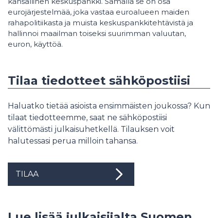
kansallinen keskuspankki. Samalla se on osa
eurojärjestelmää, joka vastaa euroalueen maiden
rahapolitiikasta ja muista keskuspankkitehtävistä ja
hallinnoi maailman toiseksi suurimman valuutan,
euron, käyttöä.
Tilaa tiedotteet sähköpostiisi
Haluatko tietää asioista ensimmäisten joukossa? Kun
tilaat tiedotteemme, saat ne sähköpostiisi
välittömästi julkaisuhetkellä. Tilauksen voit
halutessasi perua milloin tahansa.
TILAA
Lue lisää julkaisijalta Suomen