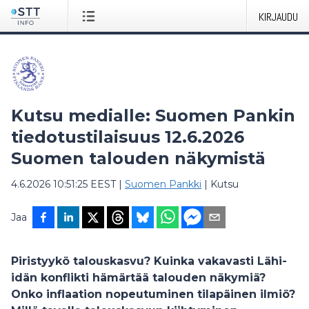
KIRJAUDU
Kutsu medialle: Suomen Pankin
tiedotustilaisuus 12.6.2026
Suomen talouden näkymistä
4.6.2026 10:51:25 EEST
|
Suomen Pankki
|
Kutsu
Jaa
Piristyykö talouskasvu? Kuinka vakavasti Lähi-
idän konflikti hämärtää talouden näkymiä?
Onko inflaation nopeutuminen tilapäinen ilmiö?