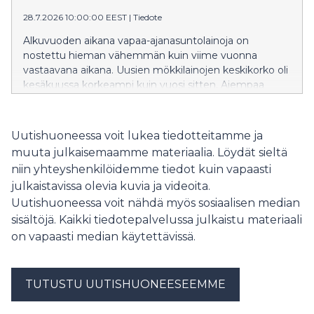
28.7.2026 10:00:00 EEST
|
Tiedote
Alkuvuoden aikana vapaa-ajanasuntolainoja on
nostettu hieman vähemmän kuin viime vuonna
vastaavana aikana. Uusien mökkilainojen keskikorko oli
kesäkuussa korkeampi kuin vuosi sitten. Aiempaa
suurempi osa uusista mökkilainoista sidottiin 3 tai 6
kuukauden euriborkorkoon.
Uutishuoneessa voit lukea tiedotteitamme ja
muuta julkaisemaamme materiaalia. Löydät sieltä
niin yhteyshenkilöidemme tiedot kuin vapaasti
julkaistavissa olevia kuvia ja videoita.
Uutishuoneessa voit nähdä myös sosiaalisen median
sisältöjä. Kaikki tiedotepalvelussa julkaistu materiaali
on vapaasti median käytettävissä.
TUTUSTU UUTISHUONEESEEMME