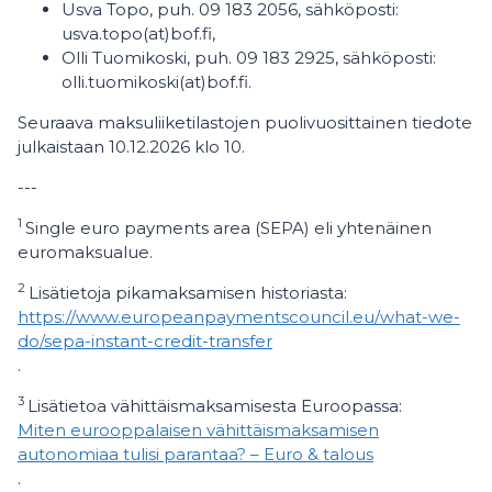
Usva Topo, puh. 09 183 2056, sähköposti:
usva.topo(at)bof.fi,
Olli Tuomikoski, puh. 09 183 2925, sähköposti:
olli.tuomikoski(at)bof.fi.
Seuraava maksuliiketilastojen puolivuosittainen tiedote
julkaistaan 10.12.2026 klo 10.
---
1
Single euro payments area (SEPA) eli yhtenäinen
euromaksualue.
2
Lisätietoja pikamaksamisen historiasta:
https://www.europeanpaymentscouncil.eu/what-we-
do/sepa-instant-credit-transfer
.
3
Lisätietoa vähittäismaksamisesta Euroopassa:
Miten eurooppalaisen vähittäismaksamisen
autonomiaa tulisi parantaa? – Euro & talous
.