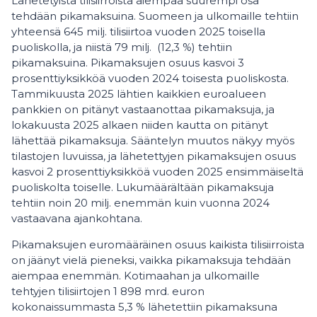
Lähetetyistä tilisiirroista aiempaa suurempi osa
tehdään pikamaksuina. Suomeen ja ulkomaille tehtiin
yhteensä 645 milj. tilisiirtoa vuoden 2025 toisella
puoliskolla, ja niistä 79 milj. (12,3 %) tehtiin
pikamaksuina. Pikamaksujen osuus kasvoi 3
prosenttiyksikköä vuoden 2024 toisesta puoliskosta.
Tammikuusta 2025 lähtien kaikkien euroalueen
pankkien on pitänyt vastaanottaa pikamaksuja, ja
lokakuusta 2025 alkaen niiden kautta on pitänyt
lähettää pikamaksuja. Sääntelyn muutos näkyy myös
tilastojen luvuissa, ja lähetettyjen pikamaksujen osuus
kasvoi 2 prosenttiyksikköä vuoden 2025 ensimmäiseltä
puoliskolta toiselle. Lukumäärältään pikamaksuja
tehtiin noin 20 milj. enemmän kuin vuonna 2024
vastaavana ajankohtana.
Pikamaksujen euromääräinen osuus kaikista tilisiirroista
on jäänyt vielä pieneksi, vaikka pikamaksuja tehdään
aiempaa enemmän. Kotimaahan ja ulkomaille
tehtyjen tilisiirtojen 1 898 mrd. euron
kokonaissummasta 5,3 % lähetettiin pikamaksuna