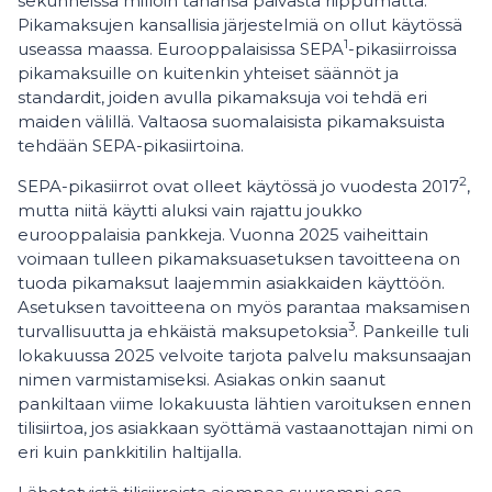
sekunneissa milloin tahansa päivästä riippumatta.
Pikamaksujen kansallisia järjestelmiä on ollut käytössä
1
useassa maassa. Eurooppalaisissa SEPA
-pikasiirroissa
pikamaksuille on kuitenkin yhteiset säännöt ja
standardit, joiden avulla pikamaksuja voi tehdä eri
maiden välillä. Valtaosa suomalaisista pikamaksuista
tehdään SEPA-pikasiirtoina.
2
SEPA-pikasiirrot ovat olleet käytössä jo vuodesta 2017
,
mutta niitä käytti aluksi vain rajattu joukko
eurooppalaisia pankkeja. Vuonna 2025 vaiheittain
voimaan tulleen pikamaksuasetuksen tavoitteena on
tuoda pikamaksut laajemmin asiakkaiden käyttöön.
Asetuksen tavoitteena on myös parantaa maksamisen
3
turvallisuutta ja ehkäistä maksupetoksia
. Pankeille tuli
lokakuussa 2025 velvoite tarjota palvelu maksunsaajan
nimen varmistamiseksi. Asiakas onkin saanut
pankiltaan viime lokakuusta lähtien varoituksen ennen
tilisiirtoa, jos asiakkaan syöttämä vastaanottajan nimi on
eri kuin pankkitilin haltijalla.