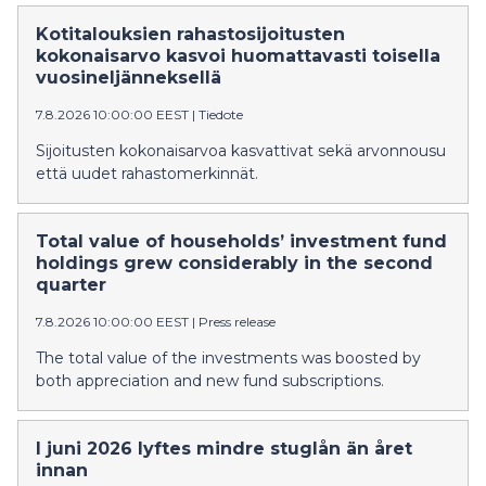
Kotitalouksien rahastosijoitusten
kokonaisarvo kasvoi huomattavasti toisella
vuosineljänneksellä
7.8.2026 10:00:00 EEST
|
Tiedote
Sijoitusten kokonaisarvoa kasvattivat sekä arvonnousu
että uudet rahastomerkinnät.
Total value of households’ investment fund
holdings grew considerably in the second
quarter
7.8.2026 10:00:00 EEST
|
Press release
The total value of the investments was boosted by
both appreciation and new fund subscriptions.
I juni 2026 lyftes mindre stuglån än året
innan