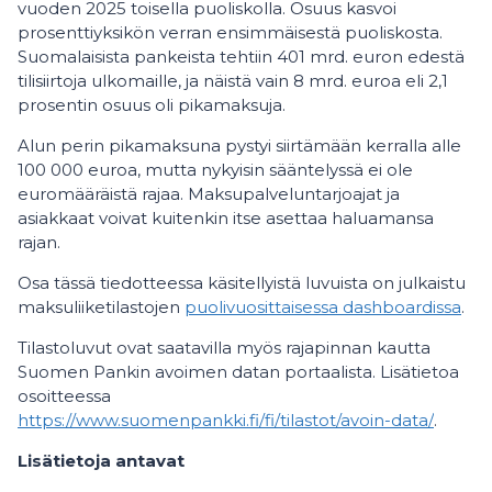
vuoden 2025 toisella puoliskolla. Osuus kasvoi
prosenttiyksikön verran ensimmäisestä puoliskosta.
Suomalaisista pankeista tehtiin 401 mrd. euron edestä
tilisiirtoja ulkomaille, ja näistä vain 8 mrd. euroa eli 2,1
prosentin osuus oli pikamaksuja.
Alun perin pikamaksuna pystyi siirtämään kerralla alle
100 000 euroa, mutta nykyisin sääntelyssä ei ole
euromääräistä rajaa. Maksupalveluntarjoajat ja
asiakkaat voivat kuitenkin itse asettaa haluamansa
rajan.
Osa tässä tiedotteessa käsitellyistä luvuista on julkaistu
maksuliiketilastojen
puolivuosittaisessa dashboardissa
.
Tilastoluvut ovat saatavilla myös rajapinnan kautta
Suomen Pankin avoimen datan portaalista. Lisätietoa
osoitteessa
https://www.suomenpankki.fi/fi/tilastot/avoin-data/
.
Lisätietoja antavat