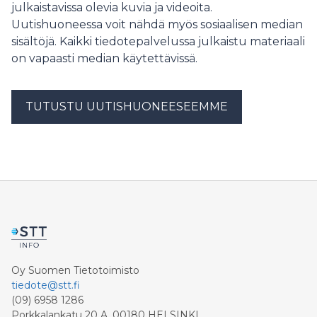
julkaistavissa olevia kuvia ja videoita.
Uutishuoneessa voit nähdä myös sosiaalisen median
sisältöjä. Kaikki tiedotepalvelussa julkaistu materiaali
on vapaasti median käytettävissä.
TUTUSTU UUTISHUONEESEEMME
Oy Suomen Tietotoimisto
tiedote@stt.fi
(09) 6958 1286
Porkkalankatu 20 A, 00180 HELSINKI