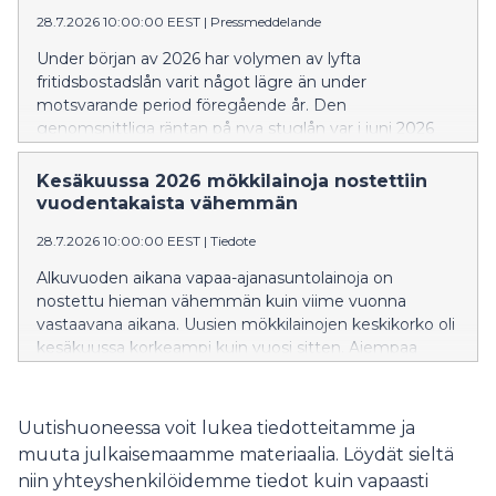
28.7.2026 10:00:00 EEST
|
Pressmeddelande
Under början av 2026 har volymen av lyfta
fritidsbostadslån varit något lägre än under
motsvarande period föregående år. Den
genomsnittliga räntan på nya stuglån var i juni 2026
högre än för ett år sedan. En större andel av de nya
stuglånen än tidigare var bundna till tre eller sex
Kesäkuussa 2026 mökkilainoja nostettiin
månaders Euribor.
vuodentakaista vähemmän
28.7.2026 10:00:00 EEST
|
Tiedote
Alkuvuoden aikana vapaa-ajanasuntolainoja on
nostettu hieman vähemmän kuin viime vuonna
vastaavana aikana. Uusien mökkilainojen keskikorko oli
kesäkuussa korkeampi kuin vuosi sitten. Aiempaa
suurempi osa uusista mökkilainoista sidottiin 3 tai 6
kuukauden euriborkorkoon.
Uutishuoneessa voit lukea tiedotteitamme ja
muuta julkaisemaamme materiaalia. Löydät sieltä
niin yhteyshenkilöidemme tiedot kuin vapaasti