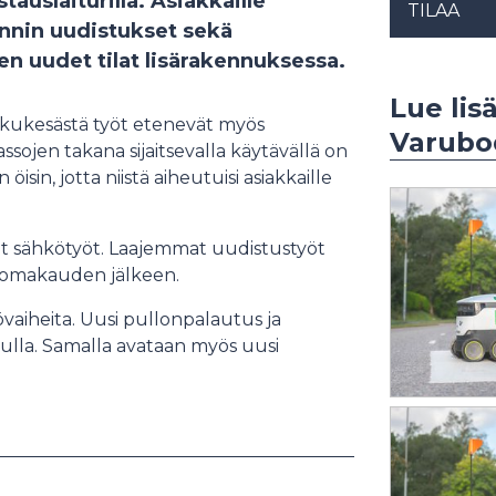
stauslaiturilla. Asiakkaille
TILAA
nnin uudistukset sekä
en uudet tilat lisärakennuksessa.
Lue lis
alkukesästä työt etenevät myös
Varubo
sojen takana sijaitsevalla käytävällä on
sin, jotta niistä aiheutuisi asiakkaille
at sähkötyöt. Laajemmat uudistustyöt
älomakauden jälkeen.
övaiheita. Uusi pullonpalautus ja
lla. Samalla avataan myös uusi