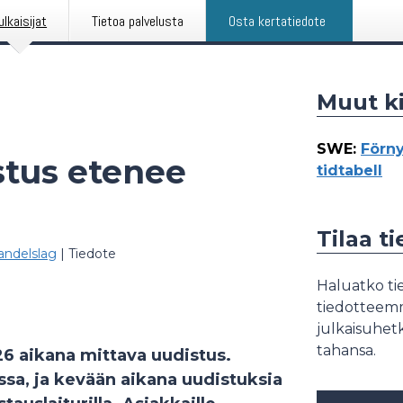
ulkaisijat
Tietoa palvelusta
Osta kertatiedote
Muut ki
SWE
:
Förny
stus etenee
tidtabell
Tilaa t
ndelslag
|
Tiedote
Haluatko tie
tiedotteemme
julkaisuhetk
tahansa.
6 aikana mittava uudistus.
ssa, ja kevään aikana uudistuksia