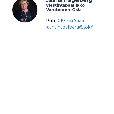
Jaana Hagelberg
viestintäpäällikkö
Varuboden-Osla
Puh:
010 765 9333
jaana.hagelberg@sok.fi