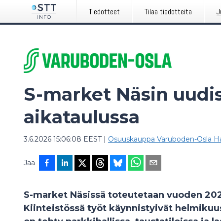
Tiedotteet
Tilaa tiedotteita
J
S-market Näsin uudi
aikataulussa
3.6.2026 15:06:08 EEST
|
Osuuskauppa Varuboden-Osla Ha
Jaa
S-market Näsissä toteutetaan vuoden 202
Kiinteistössä työt käynnistyivät helmikuu