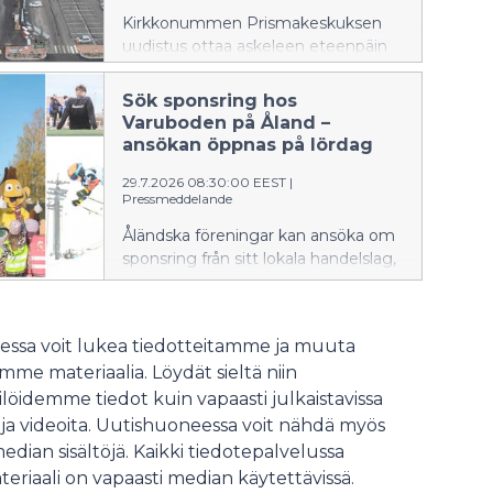
betjäna kunderna stegvis.
Kirkkonummen Prismakeskuksen
uudistus ottaa askeleen eteenpäin
torstaina 6.8., kun uusi laajennusosa
avataan lähes kokonaisuudessaan
Sök sponsring hos
asiakkaiden käyttöön. Samalla
Varuboden på Åland –
käyttöön otetaan uusi sisäänkäynti,
ansökan öppnas på lördag
uusi kassalinjasto avataan,
29.7.2026 08:30:00 EEST
|
verkkokaupan ja noutopalveluiden
Pressmeddelande
kokonaisuus laajenee ja
ravintolamaailma alkaa palvella
Åländska föreningar kan ansöka om
asiakkaita vaiheittain.
sponsring från sitt lokala handelslag,
Varuboden. Sponsansökan är öppen
två gånger om året. Årets andra
ansökningsomgång börjar lördagen
ssa voit lukea tiedotteitamme ja muuta
den 1 augusti.
me materiaalia. Löydät sieltä niin
löidemme tiedot kuin vapaasti julkaistavissa
 ja videoita. Uutishuoneessa voit nähdä myös
median sisältöjä. Kaikki tiedotepalvelussa
teriaali on vapaasti median käytettävissä.