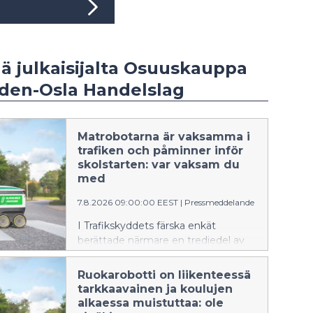
ää julkaisijalta Osuuskauppa
den-Osla Handelslag
Matrobotarna är vaksamma i
trafiken och påminner inför
skolstarten: var vaksam du
med
7.8.2026 09:00:00 EEST
|
Pressmeddelande
I Trafikskyddets färska enkät
berättade närmare en tredjedel av
bilisterna att de åtminstone en gång
inte har följt med trafiken så noga
Ruokarobotti on liikenteessä
eftersom de har tittat på telefonen.
tarkkaavainen ja koulujen
Nu är det dags att göra det till en
alkaessa muistuttaa: ole