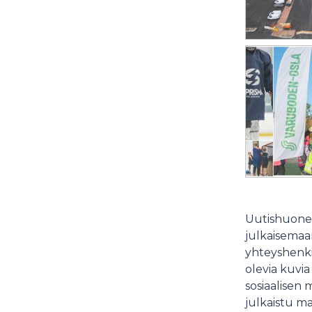
Uutishuonee
julkaisemaam
yhteyshenki
olevia kuvia
sosiaalisen 
julkaistu ma