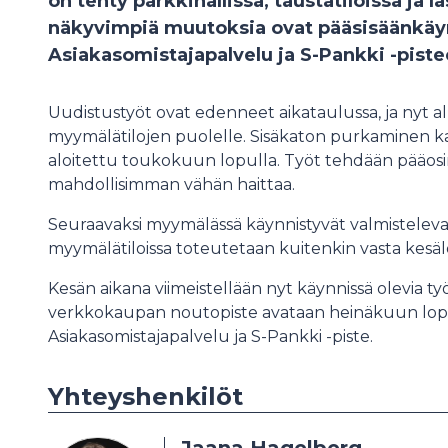
on tehty parkkihallissa, taustatiloissa ja la
näkyvimpiä muutoksia ovat pääsisäänkäy
Asiakasomistajapalvelu ja S-Pankki -piste
Uudistustyöt ovat edenneet aikataulussa, ja nyt 
myymälätilojen puolelle. Sisäkaton purkaminen kas
aloitettu toukokuun lopulla. Työt tehdään pääosin öi
mahdollisimman vähän haittaa.
Seuraavaksi myymälässä käynnistyvät valmistelev
myymälätiloissa toteutetaan kuitenkin vasta kes
Kesän aikana viimeistellään nyt käynnissä olevia ty
verkkokaupan noutopiste avataan heinäkuun lopu
Asiakasomistajapalvelu ja S-Pankki -piste.
Yhteyshenkilöt