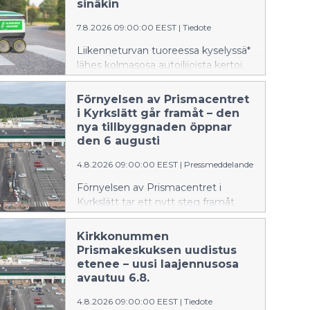
vana att vara vaksam vid ratten och
sinäkin
låta telefonen ligga kvar i väskan
7.8.2026 09:00:00 EEST
|
Tiedote
eller fickan, eftersom de små
skoleleverna igen är på väg ut i
Liikenneturvan tuoreessa kyselyssä*
trafiken.
lähes kolmasosa autoilijoista kertoi,
että liikenteen seuranta auton
ratissa on heikentynyt ainakin kerran
Förnyelsen av Prismacentret
puhelimen käytön takia. Nyt on aika
i Kyrkslätt går framåt – den
ottaa tarkkaavaisuus ratissa tavaksi
nya tillbyggnaden öppnar
ja jättää puhelin laukkuun tai
den 6 augusti
taskuun, sillä pienet koululaiset
4.8.2026 09:00:00 EEST
|
Pressmeddelande
aloittavat koulutiensä.
Förnyelsen av Prismacentret i
Kyrkslätt tar ett nytt steg framåt
torsdagen den 6 augusti, när den
nya tillbyggnaden nästan i sin helhet
Kirkkonummen
öppnas för kunderna. Samtidigt tas
Prismakeskuksen uudistus
en ny ingång i bruk, den nya
etenee – uusi laajennusosa
kassalinjen öppnas, nätbutikens och
avautuu 6.8.
upphämtningstjänsternas helhet
4.8.2026 09:00:00 EEST
|
Tiedote
utökas och restaurangvärlden börjar