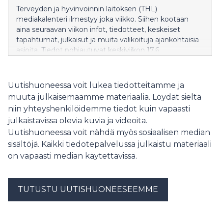
valtiontalouden näkökulmat.
Terveyden ja hyvinvoinnin laitoksen (THL)
mediakalenteri ilmestyy joka viikko. Siihen kootaan
aina seuraavan viikon infot, tiedotteet, keskeiset
tapahtumat, julkaisut ja muita valikoituja ajankohtaisia
asioita. Tiedot pohjautuvat keskiviikon 17.6.
tilanteeseen, ja niihin voi tulla muutoksia. Tarkemmat
tiedot THL:n tapahtumista ja webinaareista
tapahtumakalenterissa.
Uutishuoneessa voit lukea tiedotteitamme ja
https://thl.fi/ajankohtaista/tapahtumat THL:n viestintä
muuta julkaisemaamme materiaalia. Löydät sieltä
palvelee mediaa arkisin klo 9–16, puh. 029 524 6161,
niin yhteyshenkilöidemme tiedot kuin vapaasti
sähköposti: info(at)thl.fi Tiedotteet to 25.6. Väestön
julkaistavissa olevia kuvia ja videoita.
luottamus sosiaali- ja terveydenhuoltoon on laskenut.
Uutishuoneessa voit nähdä myös sosiaalisen median
Vaikka palveluiden laatu ja asiakaskokemus eivät ole
heikentyneet, luottamuksen lasku on vakava signaali
sisältöjä. Kaikki tiedotepalvelussa julkaistu materiaali
sote-järjestelmän oikeutuksen heikkenemisestä.
on vapaasti median käytettävissä.
Julkaisemme kymmenen keinoa sote-järjestelmän
kestävyyden vahvistamiseksi ja ihmisten
luottamuksen lisäämiseksi. Julkaisu liittyy Suomi
TUTUSTU UUTISHUONEESEEMME
Areenan kutsuvierastilaisuuteemme. Lisätiedot:
piritta.rautavuori(at)thl.fi, puh. 029 524 7120 Uutiset ke
1.7. Lemmikkikoira