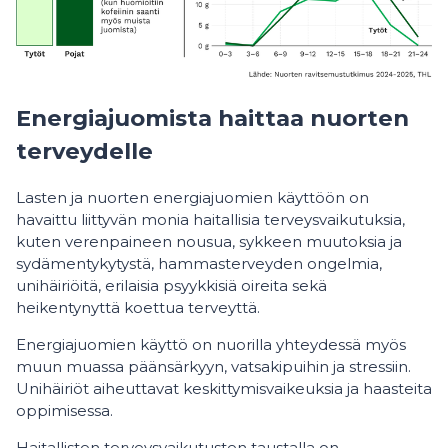
Energiajuomista haittaa nuorten
terveydelle
Lasten ja nuorten energiajuomien käyttöön on
havaittu liittyvän monia haitallisia terveysvaikutuksia,
kuten verenpaineen nousua, sykkeen muutoksia ja
sydämentykytystä, hammasterveyden ongelmia,
unihäiriöitä, erilaisia psyykkisiä oireita sekä
heikentynyttä koettua terveyttä.
Energiajuomien käyttö on nuorilla yhteydessä myös
muun muassa päänsärkyyn, vatsakipuihin ja stressiin.
Unihäiriöt aiheuttavat keskittymisvaikeuksia ja haasteita
oppimisessa.
Haitallisten terveysvaikutusten taustalla on