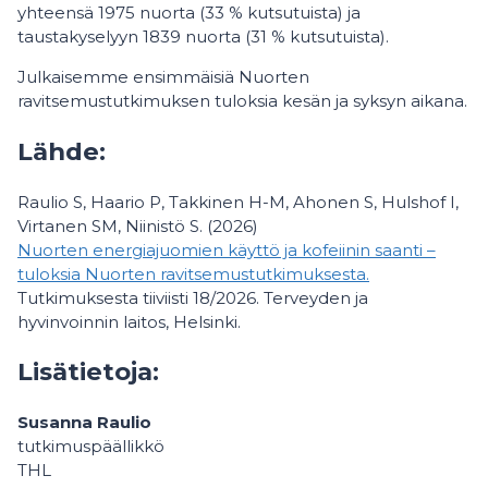
yhteensä 1975 nuorta (33 % kutsutuista) ja
taustakyselyyn 1839 nuorta (31 % kutsutuista).
Julkaisemme ensimmäisiä Nuorten
ravitsemustutkimuksen tuloksia kesän ja syksyn aikana.
Lähde:
Raulio S, Haario P, Takkinen H-M, Ahonen S, Hulshof I,
Virtanen SM, Niinistö S. (2026)
Nuorten energiajuomien käyttö ja kofeiinin saanti –
tuloksia Nuorten ravitsemustutkimuksesta.
Tutkimuksesta tiiviisti 18/2026. Terveyden ja
hyvinvoinnin laitos, Helsinki.
Lisätietoja:
Susanna Raulio
tutkimuspäällikkö
THL