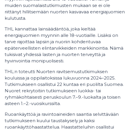
muiden suomalaistutkimusten mukaan se ei ole
riittänyt hillitsemään nuorten kasvavaa energiajuomien
kulutusta.
THL kannattaa lainsäädäntöä, joka kieltää
energiajuomien myynnin alle 18-vuotiaille. Lisäksi on
tarve rajoittaa lapsiin ja nuoriin kohdentuvaa
epäterveellisten elintarvikkeiden markkinointia. Nämä
tukisivat yhdessä lasten ja nuorten terveyttä ja
hyvinvointia monipuolisesti.
THL:n toteutti Nuorten ravitsemustutkimuksen
kouluissa ja oppilaitoksissa lukuvuonna 2024–2025.
Tutkimukseen osallistui 22 kuntaa eri puolilta Suomea.
Nuoret rekrytoitiin tutkimukseen luokka- tai
ryhmäkohtaisesti peruskoulun 7.–9.-luokalta ja toisen
asteen 1.–2.-vuosikurssilta.
Ruoankäyttöä ja ravintoaineiden saantia selvittävään
tutkimukseen kuului taustakysely ja kaksi
ruoankäyttöhaastattelua. Haastatteluihin osallistui