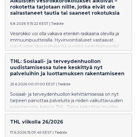
Aikuisten vesirokkorokotukset alkoivat –
mutta asiakasprosessien sujuvuuteen, ensisijaisten
rokotetta tarjotaan niille, jotka eivät ole
palveluiden saatavuuteen ja resurssien riittävyyteen on
sairastaneet tautia tai saaneet rokotuksia
edelleen kiinnitettävä huomiota. Seuranta tuo
lisätietoa vuoteen 2027 asti. Lisätiedot
6.8.2026 11:15:22 EEST
|
Tiedote
Vesirokko voi olla vakava etenkin raskaana olevilla ja
immuunipuutteisilla. Hyvinvointialueet vastaavat
rokotusten järjestämisestä ja niistä tiedottamisesta
alueellisesti.
THL: Sosiaali- ja terveydenhuollon
uudistamisessa tulee keskittyä nyt
palveluihin ja luottamuksen rakentamiseen
25.6.2026 00:01:00 EEST
|
Tiedote
Sosiaali- ja terveydenhuollon kehittämisessä on nyt
tarpeen painottaa palveluita ja niiden vaikuttavuuden
parantamista, katsoo THL. Tämä tarkoittaa muiden
muassa sen määrittelyä, minkä laajuisia palveluita
julkinen sosiaali- ja terveydenhuolto ylipäänsä tarjoaa.
THL viikolla 26/2026
Tähän asti sote-järjestelmän kehittämisessä ja
ohjaamisessa ovat korostuneet säästöt ja
17.6.2026 15:09:49 EEST
|
Tiedote