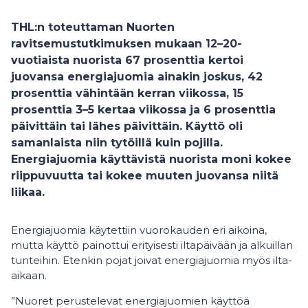
THL:n toteuttaman Nuorten
ravitsemustutkimuksen mukaan 12–20-
vuotiaista nuorista 67 prosenttia kertoi
juovansa energiajuomia ainakin joskus, 42
prosenttia vähintään kerran viikossa, 15
prosenttia 3–5 kertaa viikossa ja 6 prosenttia
päivittäin tai lähes päivittäin. Käyttö oli
samanlaista niin tytöillä kuin pojilla.
Energiajuomia käyttävistä nuorista moni kokee
riippuvuutta tai kokee muuten juovansa niitä
liikaa.
Energiajuomia käytettiin vuorokauden eri aikoina,
mutta käyttö painottui erityisesti iltapäivään ja alkuillan
tunteihin. Etenkin pojat joivat energiajuomia myös ilta-
aikaan.
”Nuoret perustelevat energiajuomien käyttöä