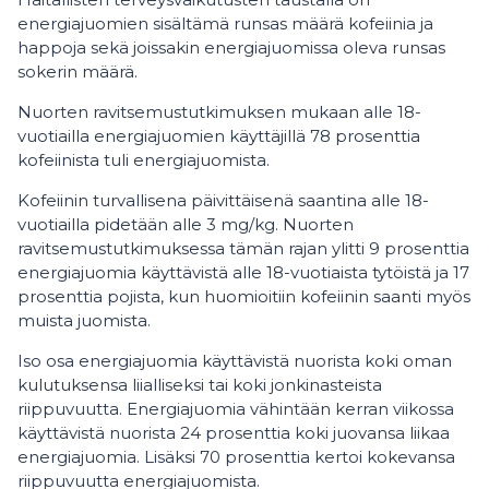
energiajuomien sisältämä runsas määrä kofeiinia ja
happoja sekä joissakin energiajuomissa oleva runsas
sokerin määrä.
Nuorten ravitsemustutkimuksen mukaan alle 18-
vuotiailla energiajuomien käyttäjillä 78 prosenttia
kofeiinista tuli energiajuomista.
Kofeiinin turvallisena päivittäisenä saantina alle 18-
vuotiailla pidetään alle 3 mg/kg. Nuorten
ravitsemustutkimuksessa tämän rajan ylitti 9 prosenttia
energiajuomia käyttävistä alle 18-vuotiaista tytöistä ja 17
prosenttia pojista, kun huomioitiin kofeiinin saanti myös
muista juomista.
Iso osa energiajuomia käyttävistä nuorista koki oman
kulutuksensa liialliseksi tai koki jonkinasteista
riippuvuutta. Energiajuomia vähintään kerran viikossa
käyttävistä nuorista 24 prosenttia koki juovansa liikaa
energiajuomia. Lisäksi 70 prosenttia kertoi kokevansa
riippuvuutta energiajuomista.