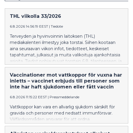
THL viikolla 33/2026
6.8.2026 14:56:19 EEST
|
Tiedote
Terveyden ja hyvinvoinnin laitoksen (THL)
mediakalenteri ilmestyy joka torstai. Siihen kootaan
aina seuraavan viikon infot, tiedotteet, keskeiset
tapahtumat, julkaisut ja muita valikoituja ajankohtaisia
asioita. Tiedot pohjautuvat torstain 6.8. tilanteeseen, ja
niihin voi tulla muutoksia. Tarkemmat tiedot THL:n
tapahtumista ja webinaareista tapahtumakalenterissa.
Vaccinationer mot vattkoppor för vuxna har
https://thl.fi/ajankohtaista/tapahtumat THL:n viestintä
inletts – vaccinet erbjuds till personer som
palvelee mediaa arkisin klo 9–16, puh. 029 524 6161,
inte har haft sjukdomen eller fått vaccin
sähköposti: info(at)thl.fi Uutiset to 13.8. Uuden
6.8.2026 11:15:22 EEST
|
Pressmeddelande
vammaispalvelulain toimeenpano on
hyvinvointialueiden arvion mukaan sujunut monelta
Vattkoppor kan vara en allvarlig sjukdom särskilt för
osin hyvin, ja asiakkaiden osallisuus on toteutunut
gravida och personer med nedsatt immunförsvar.
erityisesti palvelutarpeen arvioinnissa ja
Välfärdsområden ansvarar för att ordna
asiakassuunnitelmien laatimisessa. THL:n raportissa
vaccinationerna och informera om dem regionalt.
käy ilmi, että toimeenpano on lähtenyt liikkeelle,