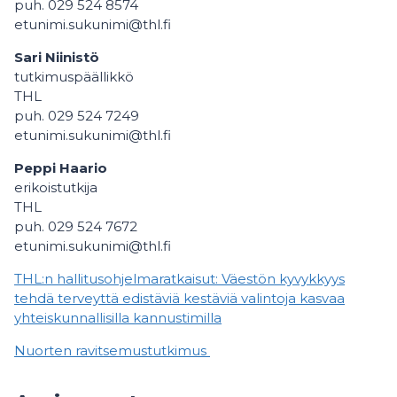
puh. 029 524 8574
etunimi.sukunimi@thl.fi
Sari Niinistö
tutkimuspäällikkö
THL
puh. 029 524 7249
etunimi.sukunimi@thl.fi
Peppi Haario
erikoistutkija
THL
puh. 029 524 7672
etunimi.sukunimi@thl.fi
THL:n hallitusohjelmaratkaisut: Väestön kyvykkyys
tehdä terveyttä edistäviä kestäviä valintoja kasvaa
yhteiskunnallisilla kannustimilla
Nuorten ravitsemustutkimus