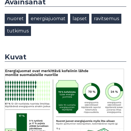
Avainsanat
nuoret
energiajuomat
lapset
ravitsemus
tutkimus
Kuvat