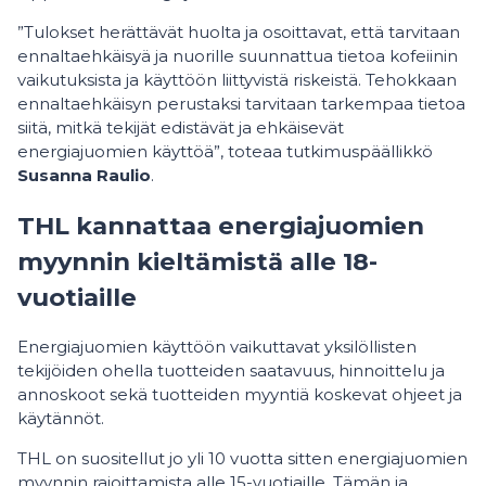
”Tulokset herättävät huolta ja osoittavat, että tarvitaan
ennaltaehkäisyä ja nuorille suunnattua tietoa kofeiinin
vaikutuksista ja käyttöön liittyvistä riskeistä. Tehokkaan
ennaltaehkäisyn perustaksi tarvitaan tarkempaa tietoa
siitä, mitkä tekijät edistävät ja ehkäisevät
energiajuomien käyttöä”, toteaa tutkimuspäällikkö
Susanna Raulio
.
THL kannattaa energiajuomien
myynnin kieltämistä alle 18-
vuotiaille
Energiajuomien käyttöön vaikuttavat yksilöllisten
tekijöiden ohella tuotteiden saatavuus, hinnoittelu ja
annoskoot sekä tuotteiden myyntiä koskevat ohjeet ja
käytännöt.
THL on suositellut jo yli 10 vuotta sitten energiajuomien
myynnin rajoittamista alle 15-vuotiaille. Tämän ja