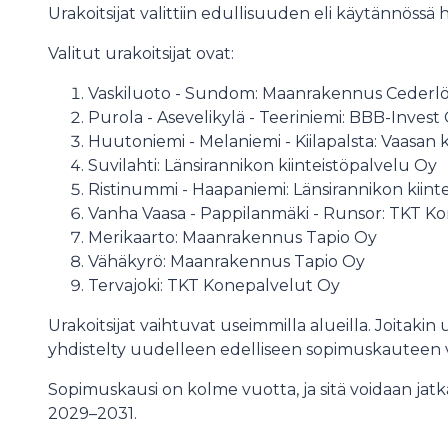
Urakoitsijat valittiin edullisuuden eli käytännöss
Valitut urakoitsijat ovat:
Vaskiluoto - Sundom: Maanrakennus C
Purola - Asevelikylä - Teeriniemi: BB
Huutoniemi - Melaniemi - Kiilapalsta
Suvilahti: Länsirannikon kiinteistö
Ristinummi - Haapaniemi: Länsirannikon kiint
Vanha Vaasa - Pappilanmäki - Runsor
Merikaarto: Maanrakennus Tapio Oy
Vähäkyrö: Maanrakennus Tapio O
Tervajoki: TKT Konepalvelut Oy
Urakoitsijat vaihtuvat useimmilla alueilla. Joitak
yhdistelty uudelleen edelliseen sopimuskauteen 
Sopimuskausi on kolme vuotta, ja sitä voidaan jatk
2029–2031.