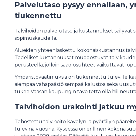
Palvelutaso pysyy ennallaan, 
tiukennettu
Talvihoidon palvelutaso ja kustannukset säilyvät
sopimuskaudella.
Alueiden yhteenlaskettu kokonaiskustannus talvi
Todelliset kustannukset muodostuvat talvikaudell
perusteella, jolloin sääolosuhteet vaikuttavat lopul
Ympäristövaatimuksia on tiukennettu tuleville kausi
aiempaa vähäpäästöisempää kalustoa sekä uusiut
tukee Vaasan kaupungin tavoitetta olla hiilineut
Talvihoidon urakointi jatkuu 
Tehostettu talvihoito kävelyn ja pyöräilyn päärei
tulevina vuosina. Kyseessä on erillinen kokonaisuu