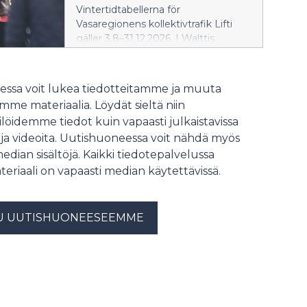
Vintertidtabellerna för
Vasaregionens kollektivtrafik Lifti
gäller 3.8–31.12.2026. I Walttis
mobilapp har MobilePay för unga
tagits i bruk som betalningsmetod.
ssa voit lukea tiedotteitamme ja muuta
me materiaalia. Löydät sieltä niin
löidemme tiedot kuin vapaasti julkaistavissa
 ja videoita. Uutishuoneessa voit nähdä myös
median sisältöjä. Kaikki tiedotepalvelussa
teriaali on vapaasti median käytettävissä.
U UUTISHUONEESEEMME