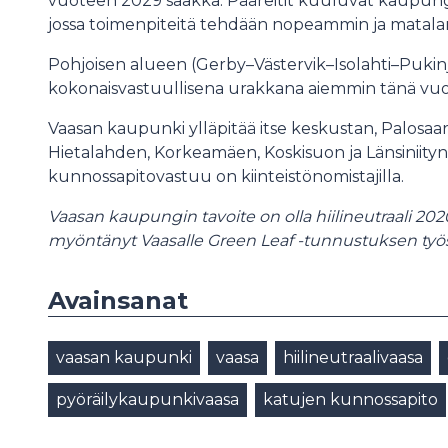
vuoteen 2029 saakka. Pääreitit kuuluvat kaupung
jossa toimenpiteitä tehdään nopeammin ja matalamm
Pohjoisen alueen (Gerby–Västervik–Isolahti–Pukinjär
kokonaisvastuullisena urakkana aiemmin tänä vuonna
Vaasan kaupunki ylläpitää itse keskustan, Palosaar
Hietalahden, Korkeamäen, Koskisuon ja Länsiniityn 
kunnossapitovastuu on kiinteistönomistajilla.
Vaasan kaupungin tavoite on olla hiilineutraali 20
myöntänyt Vaasalle Green Leaf -tunnustuksen työs
Avainsanat
vaasan kaupunki
vaasa
hiilineutraalivaasa
pyöräilykaupunkivaasa
katujen kunnossapito