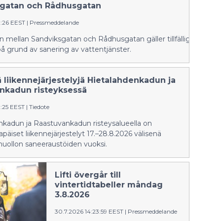
esitellään paikallisten taiteilijoiden
gatan och Rådhusgatan
teoksia.
3:26 EEST
|
Pressmeddelande
n mellan Sandviksgatan och Rådhusgatan gäller tillfälliga trafik
å grund av sanering av vattentjänster.
ä liikennejärjestelyjä Hietalahdenkadun ja
nkadun risteyksessä
3:25 EEST
|
Tiedote
nkadun ja Raastuvankadun risteysalueella on
apäiset liikennejärjestelyt 17.–28.8.2026 välisenä
huollon saneeraustöiden vuoksi.
Lifti övergår till
vintertidtabeller måndag
3.8.2026
30.7.2026 14:23:59 EEST
|
Pressmeddelande