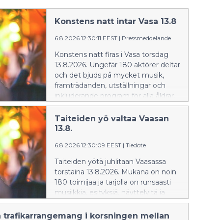
Konstens natt intar Vasa 13.8
6.8.2026 12:30:11 EEST
|
Pressmeddelande
Konstens natt firas i Vasa torsdag
13.8.2026. Ungefär 180 aktörer deltar
och det bjuds på mycket musik,
framträdanden, utställningar och
inkluderande program för alla åldrar.
En nyhet är gatugalleriet, där lokala
konstnärers verk presenteras.
Taiteiden yö valtaa Vaasan
13.8.
6.8.2026 12:30:09 EEST
|
Tiedote
Taiteiden yötä juhlitaan Vaasassa
torstaina 13.8.2026. Mukana on noin
180 toimijaa ja tarjolla on runsaasti
musiikkia, esityksiä, näyttelyitä ja
osallistavaa ohjelmaa kaikenikäisille.
Uutuutena on katugalleria, jossa
ga trafikarrangemang i korsningen mellan