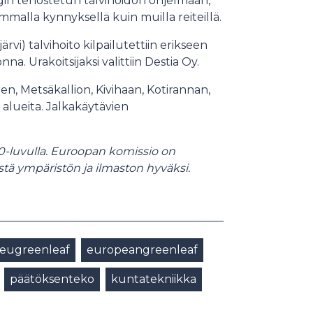
in tehostetun talvihoidon ohjelmaan,
alla kynnyksellä kuin muilla reiteillä.
vi) talvihoito kilpailutettiin erikseen
. Urakoitsijaksi valittiin Destia Oy.
en, Metsäkallion, Kivihaan, Kotirannan,
alueita. Jalkakäytävien
20-luvulla. Euroopan komissio on
tä ympäristön ja ilmaston hyväksi.
eugreenleaf
europeangreenleaf
päätöksenteko
kuntatekniikka