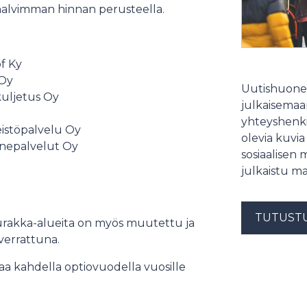
ä halvimman hinnan perusteella.
ederlöf Ky
B-Invest Oy
Uutishuonee
: Vaasan kuljetus Oy
julkaisemaam
palvelu Oy
yhteyshenki
eistöpalvelu Oy
olevia kuvia
: TKT Konepalvelut Oy
sosiaalisen 
julkaistu ma
y
TUTUST
in urakka-alueita on myös muutettu ja
verrattuna.
aa kahdella optiovuodella vuosille