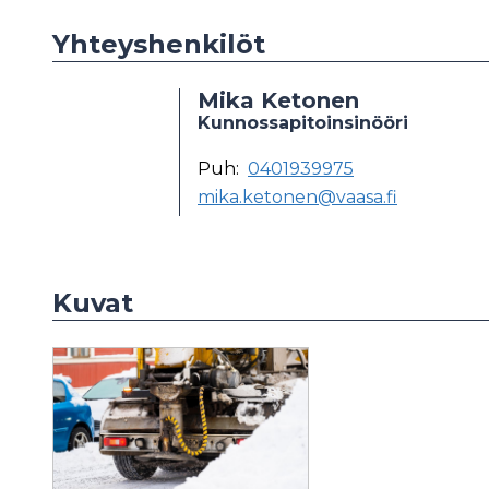
Yhteyshenkilöt
Mika Ketonen
Kunnossapitoinsinööri
Puh:
0401939975
mika.ketonen@vaasa.fi
Kuvat