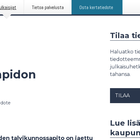
ulkaisijat
Tietoa palvelusta
Osta kertatiedote
Tilaa t
Haluatko tie
tiedotteemme
julkaisuhetk
apidon
tahansa.
TILAA
edote
Lue lis
kaupunk
den talvikunnossapito on jaettu