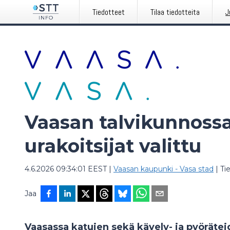
Tiedotteet
Tilaa tiedotteita
J
Vaasan talvikunnoss
urakoitsijat valittu
4.6.2026 09:34:01 EEST
|
Vaasan kaupunki - Vasa stad
|
Ti
Jaa
Vaasassa katujen sekä kävely- ja pyörätei