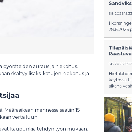
Sandviks
5.8.2026 15:3
I korsninge
28.8.2026 p
Tilapäisi
Raastuva
5.8.2026 15:3
 pyöräteiden auraus ja hiekoitus.
an sisältyy lisäksi katujen hiekoitus ja
Hietalahde
käytössä til
aikana vesi
tsijaa
lä. Määräaikaan mennessä saatiin 15
mukaan vertailuun.
kuttavat kaupunkia tehdyn työn mukaan.