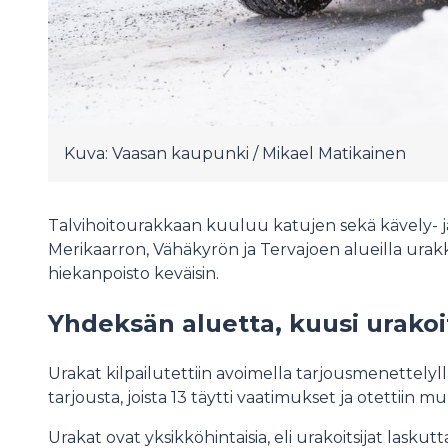
Kuva: Vaasan kaupunki / Mikael Matikainen
Talvihoitourakkaan kuuluu katujen sekä kävely- ja
Merikaarron, Vähäkyrön ja Tervajoen alueilla urakka
hiekanpoisto keväisin.
Yhdeksän aluetta, kuusi urakoi
Urakat kilpailutettiin avoimella tarjousmenettelyl
tarjousta, joista 13 täytti vaatimukset ja otettiin 
Urakat ovat yksikköhintaisia, eli urakoitsijat las