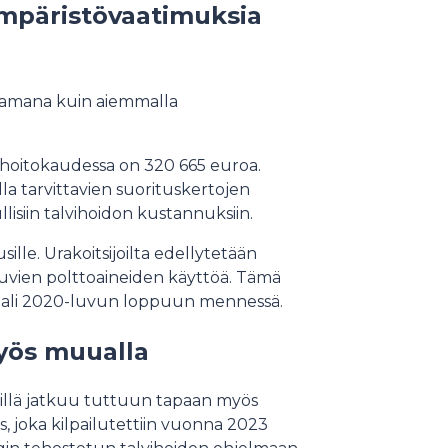
ympäristövaatimuksia
 samana kuin aiemmalla
hoitokaudessa on 320 665 euroa.
a tarvittavien suorituskertojen
lisiin talvihoidon kustannuksiin.
lle. Urakoitsijoilta edellytetään
uvien polttoaineiden käyttöä. Tämä
raali 2020-luvun loppuun mennessä.
myös muualla
teillä jatkuu tuttuun tapaan myös
s, joka kilpailutettiin vuonna 2023