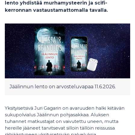
lento yhdistää murhamysteerin ja scifi-
kerronnan vastaustamattomalla tavalla.
Jäälinnun lento on arvosteluvapaa 11.6.2026.
Yksityisetsivä Juri Gagarin on avaruuden halki kiitävän
sukupolvialus Jäälinnun pohjasakkaa. Aluksen
tuhannet matkustajat on vaivutettu uneen, mutta
hereille jääneet tarvitsevat silloin tällöin reissussa
rähjääntyneen yksityisetsivän palveluksia.