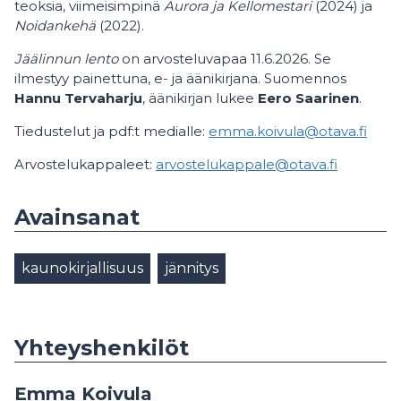
teoksia, viimeisimpinä
Aurora ja Kellomestari
(2024) ja
Noidankehä
(2022).
Jäälinnun lento
on arvosteluvapaa 11.6.2026. Se
ilmestyy painettuna, e- ja äänikirjana. Suomennos
Hannu Tervaharju
, äänikirjan lukee
Eero Saarinen
.
Tiedustelut ja pdf:t medialle:
emma.koivula@otava.fi
Arvostelukappaleet:
arvostelukappale@otava.fi
Avainsanat
kaunokirjallisuus
jännitys
Yhteyshenkilöt
Emma Koivula