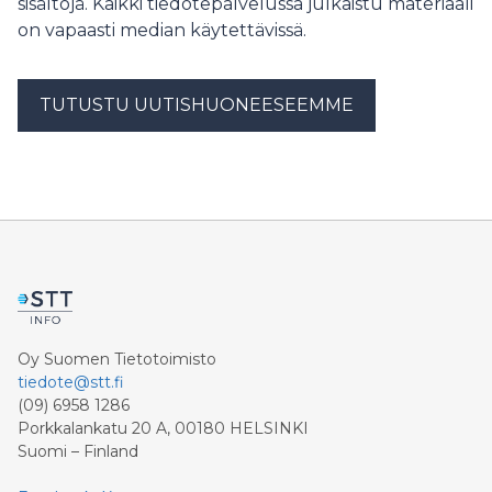
sisältöjä. Kaikki tiedotepalvelussa julkaistu materiaali
on vapaasti median käytettävissä.
TUTUSTU UUTISHUONEESEEMME
Oy Suomen Tietotoimisto
tiedote@stt.fi
(09) 6958 1286
Porkkalankatu 20 A, 00180 HELSINKI
Suomi – Finland