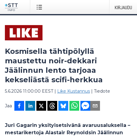
KIRJAUDU
Kosmisella tähtipölyllä
maustettu noir-dekkari
Jäälinnun lento tarjoaa
kekseliästä scifi-herkkua
5.6.2026 11:00:00 EEST
|
Like Kustannus
|
Tiedote
Jaa
Juri Gagarin yksityisetsivänä avaruusaluksella –
mestarikertoja Alastair Reynoldsin Jäälinnun