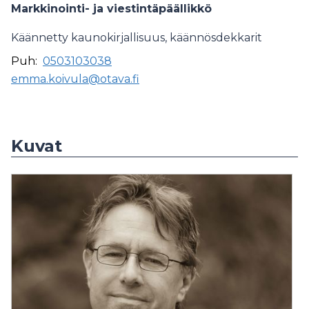
Markkinointi- ja viestintäpäällikkö
Käännetty kaunokirjallisuus, käännösdekkarit
Puh:
0503103038
emma.koivula@otava.fi
Kuvat