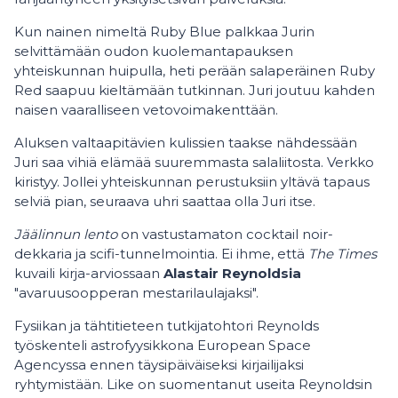
Kun nainen nimeltä Ruby Blue palkkaa Jurin
selvittämään oudon kuolemantapauksen
yhteiskunnan huipulla, heti perään salaperäinen Ruby
Red saapuu kieltämään tutkinnan. Juri joutuu kahden
naisen vaaralliseen vetovoimakenttään.
Aluksen valtaapitävien kulissien taakse nähdessään
Juri saa vihiä elämää suuremmasta salaliitosta. Verkko
kiristyy. Jollei yhteiskunnan perustuksiin yltävä tapaus
selviä pian, seuraava uhri saattaa olla Juri itse.
Jäälinnun lento
on vastustamaton cocktail noir-
dekkaria ja scifi-tunnelmointia. Ei ihme, että
The Times
kuvaili kirja-arviossaan
Alastair Reynoldsia
"avaruusoopperan mestarilaulajaksi".
Fysiikan ja tähtitieteen tutkijatohtori Reynolds
työskenteli astrofyysikkona European Space
Agencyssa ennen täysipäiväiseksi kirjailijaksi
ryhtymistään. Like on suomentanut useita Reynoldsin