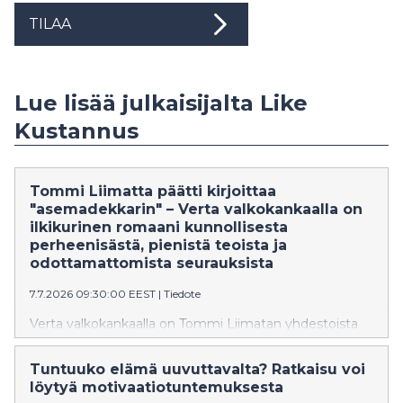
TILAA
Lue lisää julkaisijalta Like
Kustannus
Tommi Liimatta päätti kirjoittaa
"asemadekkarin" – Verta valkokankaalla on
ilkikurinen romaani kunnollisesta
perheenisästä, pienistä teoista ja
odottamattomista seurauksista
7.7.2026 09:30:00 EEST
|
Tiedote
Verta valkokankaalla on Tommi Liimatan yhdestoista
romaani ja kertoo Hyytjärven suljetulla
rautatieasemalla vuosittain järjestettävästä
Tuntuuko elämä uuvuttavalta? Ratkaisu voi
kauhuelokuvafestivaalista sekä eräästä lapsiperheestä,
löytyä motivaatiotuntemuksesta
joka muuttaa maalle.