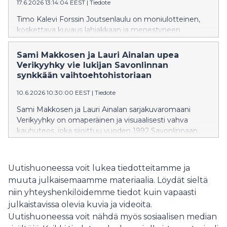
17.6.2026 13:14:04 EEST
|
Tiedote
Timo Kalevi Forssin Joutsenlaulu on moniulotteinen,
koskettava kuvaus lahjakkaan ja menestyneen
lauluntekijän Jussi Hakulisen (1964–2022) elämästä.
Hakulinen teki läpimurtonsa Yö-yhtyeessä 1980-luvun
Sami Makkosen ja Lauri Ainalan upea
alussa, mutta jätti yhtyeen jo kahden levyn jälkeen ja
Verikyyhky vie lukijan Savonlinnan
jatkoi soolouralle. Kirjassa sekä taiteilija itse että hänen
synkkään vaihtoehtohistoriaan
kanssaan työskennelleet ihmiset kertovat Hakulisen
10.6.2026 10:30:00 EEST
|
Tiedote
urasta ja elämästä, josta ei dramatiikkaa puuttunut.
Jussi Hakulinen kuoli kitara kädessään vain 57-
Sami Makkosen ja Lauri Ainalan sarjakuvaromaani
vuotiaana vuonna 2022.
Verikyyhky on omaperäinen ja visuaalisesti vahva
kauhuteos, joka sijoittuu vuoden 1992 Savonlinnaan.
Teos yhdistää paikallishistorian, kansanperinteen ja
nykyaikaisen kauhun ainutlaatuiseksi kokonaisuudeksi,
jonka lukija pääsee kokemaan myös QR-koodien
Uutishuoneessa voit lukea tiedotteitamme ja
taakse sijoitetun äänimaiseman avulla. Kirjan musiikista
muuta julkaisemaamme materiaalia. Löydät sieltä
vastaa Lauri Ainalan johtama Harju-yhtye, ja siitä
niin yhteyshenkilöidemme tiedot kuin vapaasti
julkaistaan laajennettu soundtrack-albumi, jonka tuo
julkaistavissa olevia kuvia ja videoita.
markkinoille Svart Records.
Uutishuoneessa voit nähdä myös sosiaalisen median