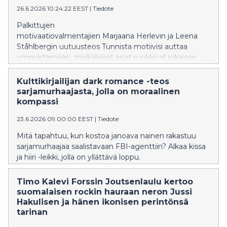
26.6.2026 10:24:22 EEST
|
Tiedote
Palkittujen
motivaatiovalmentajien Marjaana Herlevin ja Leena
Ståhlbergin uutuusteos Tunnista motiivisi auttaa
ymmärtämään, minkälaiset asiat ruokkivat jokaisen
yksilöllistä motivaatiota ja tekevät elämästä
mielekkään.
Kulttikirjailijan dark romance -teos
sarjamurhaajasta, jolla on moraalinen
kompassi
23.6.2026 09:00:00 EEST
|
Tiedote
Mitä tapahtuu, kun kostoa janoava nainen rakastuu
sarjamurhaajaa saalistavaan FBI-agenttiin? Alkaa kissa
ja hiiri -leikki, jolla on yllättävä loppu.
Timo Kalevi Forssin Joutsenlaulu kertoo
suomalaisen rockin hauraan neron Jussi
Hakulisen ja hänen ikonisen perintönsä
tarinan