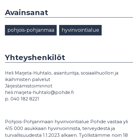
Avainsanat
pohjois-pohjanmaa
hyvinvointialue
Yhteyshenkilöt
Heli Marjeta-Huhtalo, asiantuntija, sosiaalihuollon ja
ikäihmisten palvelut
Järjestämistoiminnot
heli.marjeta-huhtalo@pohde.fi
p. 040 182 8221
Pohjois-Pohjanmaan hyvinvointialue Pohde vastaa yli
415 000 asukkaan hyvinvoinnista, terveydestä ja
turvallisuudesta 1.1.2023 alkaen. Työllistämme noin 18