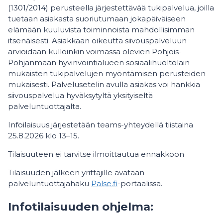
(1301/2014) perusteella järjestettävää tukipalvelua, joilla
tuetaan asiakasta suoriutumaan jokapäiväiseen
elämään kuuluvista toiminnoista mahdollisimman
itsenäisesti. Asiakkaan oikeutta siivouspalveluun
arvioidaan kulloinkin voimassa olevien Pohjois-
Pohjanmaan hyvinvointialueen sosiaalihuoltolain
mukaisten tukipalvelujen myöntämisen perusteiden
mukaisesti. Palvelusetelin avulla asiakas voi hankkia
siivouspalvelua hyväksytyltä yksityiseltä
palveluntuottajalta.
Infoilaisuus järjestetään teams-yhteydellä tiistaina
25.8.2026 klo 13–15.
Tilaisuuteen ei tarvitse ilmoittautua ennakkoon
Tilaisuuden jälkeen yrittäjille avataan
palveluntuottajahaku
Palse.fi
-portaalissa.
Infotilaisuuden ohjelma: