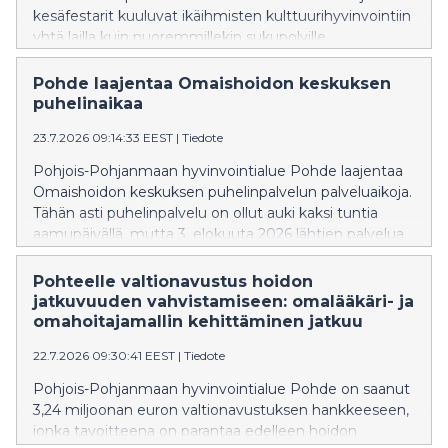
kesäfestarit kuuluvat ikäihmisten kulttuurihyvinvointiin
yhtä lailla kuin nuoremmillekin sukupolville.
Pohde laajentaa Omaishoidon keskuksen
puhelinaikaa
23.7.2026 09:14:33 EEST
|
Tiedote
Pohjois-Pohjanmaan hyvinvointialue Pohde laajentaa
Omaishoidon keskuksen puhelinpalvelun palveluaikoja.
Tähän asti puhelinpalvelu on ollut auki kaksi tuntia
aamupäivällä, mutta 3. elokuuta 2026 lähtien palvelua
saa myös kello 12–14.
Pohteelle valtionavustus hoidon
jatkuvuuden vahvistamiseen: omalääkäri- ja
omahoitajamallin kehittäminen jatkuu
22.7.2026 09:30:41 EEST
|
Tiedote
Pohjois-Pohjanmaan hyvinvointialue Pohde on saanut
3,24 miljoonan euron valtionavustuksen hankkeeseen,
jonka tavoitteena on parantaa edelleen hoidon