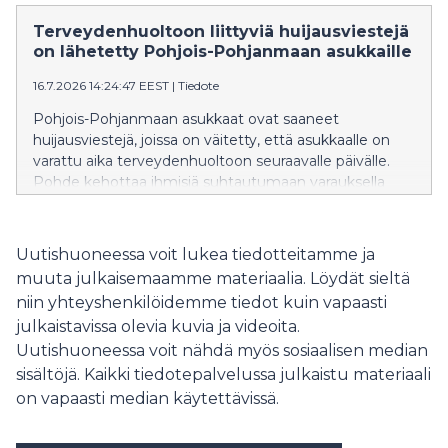
jatkuvuutta ja sujuvoittaa perusterveydenhuollon
palveluja.
Terveydenhuoltoon liittyviä huijausviestejä
on lähetetty Pohjois-Pohjanmaan asukkaille
16.7.2026 14:24:47 EEST
|
Tiedote
Pohjois-Pohjanmaan asukkaat ovat saaneet
huijausviestejä, joissa on väitetty, että asukkaalle on
varattu aika terveydenhuoltoon seuraavalle päivälle.
Pohde kehottaa ihmisiä suhtautumaan varauksella
viesteihin, joissa on linkki.
Uutishuoneessa voit lukea tiedotteitamme ja
muuta julkaisemaamme materiaalia. Löydät sieltä
niin yhteyshenkilöidemme tiedot kuin vapaasti
julkaistavissa olevia kuvia ja videoita.
Uutishuoneessa voit nähdä myös sosiaalisen median
sisältöjä. Kaikki tiedotepalvelussa julkaistu materiaali
on vapaasti median käytettävissä.