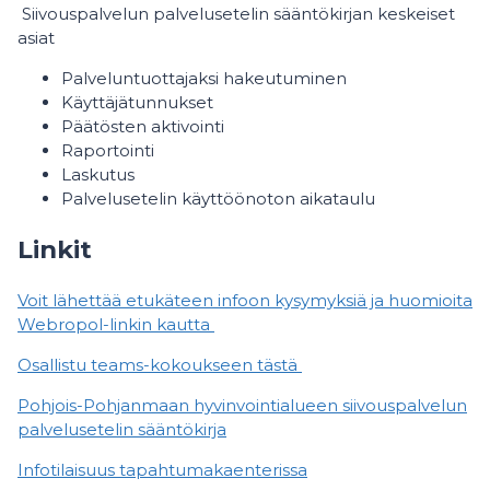
Siivouspalvelun palvelusetelin sääntökirjan keskeiset
asiat
Palveluntuottajaksi hakeutuminen
Käyttäjätunnukset
Päätösten aktivointi
Raportointi
Laskutus
Palvelusetelin käyttöönoton aikataulu
Linkit
Voit lähettää etukäteen infoon kysymyksiä ja huomioita
Webropol-​linkin kautta
Osallistu teams-​kokoukseen tästä
Pohjois-Pohjanmaan hyvinvointialueen siivouspalvelun
palvelusetelin sääntökirja
Infotilaisuus tapahtumakaenterissa