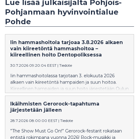
Lue lisää julkaisijalta Pohjois-
Pohjanmaan hyvinvointialue
Pohde
Iin hammashoitola tarjoaa 3.8.2026 alkaen
vain kiireetöntä hammashoitoa –
kiireellinen hoito Dentopoliksessa
30.7.2026 09:20:04 EEST
|
Tiedote
Iin hammashoitolassa tarjotaan 3. elokuuta 2026
alkaen vain kiireetöntä hampaiden ja suun hoitoa.
Kiireellinen hampaiden ja suun hoito järjestetään Oulun
Dentopoliksessa.
Ikäihmisten Gerorock-tapahtuma
järjestetään jälleen
28.7.2026 08:00:00 EEST
|
Tiedote
”The Show Must Go On!” Gerorock-festarit rokataan
entistä rokimpana vuonna 2026! Rock-musiikki ja