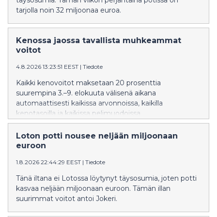
täysosumia. Tämän viikon perjantaina potissa on
tarjolla noin 32 miljoonaa euroa.
Kenossa jaossa tavallista muhkeammat
voitot
4.8.2026 13:23:51 EEST
|
Tiedote
Kaikki kenovoitot maksetaan 20 prosenttia
suurempina 3.–9. elokuuta välisenä aikana
automaattisesti kaikissa arvonnoissa, kaikilla
kenotasoilla ja kaikissa pelimuodoissa.
Loton potti nousee neljään miljoonaan
euroon
1.8.2026 22:44:29 EEST
|
Tiedote
Tänä iltana ei Lotossa löytynyt täysosumia, joten potti
kasvaa neljään miljoonaan euroon. Tämän illan
suurimmat voitot antoi Jokeri.