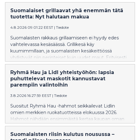
pääosassa. Suomalaiset kasvikset ovat parhaimmillaan
juuri nyt, sillä luonnollisen satokauden aikana ne ovat
Suomalaiset grillaavat yhä enemmän tätä
kaikkein tuoreimpia ja maukkaimpia. Kotimaiset
tuotetta: Nyt halutaan makua
kasvikset ovat isossa alennuksessa, parhaimmillaan
4.8.2026 09:01:22 EEST
|
Tiedote
jopa 40 prosenttia.
Suomalaisten rakkaus grillaamiseen ei hyydy edes
vaihtelevassa kesäsäässä. Grillikesä käy
kuumimmillaan, ja suomalaisten kesäkeittiössä
yhdistyvät niin perinteiset kuin uudet maut. Erityisesti
mausteiset makkarat ovat nousseet kesän
hittituotteeksi grilleissä.
Ryhmä Hau ja Lidl yhteistyöhön: lapsia
puhuttelevat maskotit kannustavat
parempiin valintoihin
3.8.2026 16:27:59 EEST
|
Tiedote
Suositut Ryhmä Hau -hahmot seikkailevat Lidlin
omien merkkien ruokatuotteissa elokuussa 2026.
Hahmot nähdään ensimmäistä kertaa kaupan oman
merkin tuotteissa, jotka täyttävät Maailman
terveysjärjestön (WHO) ravitsemuskriteerit. Lidl on
Suomalaisten riisin kulutus nousussa –
muokannut omien tuotteiden reseptejä niin, että