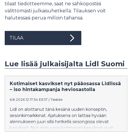
tilaat tiedotteemme, saat ne sähköpostiisi
välittömästi julkaisuhetkellä. Tilauksen voit
halutessasi perua milloin tahansa.
TILAA
Lue lisää julkaisijalta Lidl Suomi
Kotimaiset kasvikset nyt pääosassa Lidlissä
– iso hintakampanja heviosastolla
6.8.2026 12:17:54 EEST
|
Tiedote
Lidl on aloittanut tänä kesänä uuden konseptin,
sesonkimarkkinat. Ajatuksena on laittaa hyvään
alennukseen juuri sillä hetkellä sesongissa olevat
kasvikset. Nyt elokuussa kotimaiset kasvikset ovat