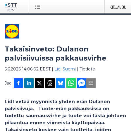
KIRJAUDU
Takaisinveto: Dulanon
palvisiivuissa pakkausvirhe
5.6.2026 14:06:02 EEST
|
Lidl Suomi
|
Tiedote
Jaa
Lidl vetää myynnistä yhden erän Dulanon
palvisiivuja. Tuote-erän pakkauksissa on
todettu saumausvirhe ja tuote voi tästä johtuen
pilaantua ennen viimeistä käyttöpäivää.
Takaisinveto koskee vain tuotteita, joiden