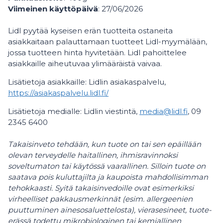
Viimeinen käyttöpäivä
: 27/06/2026
Lidl pyytää kyseisen erän tuotteita ostaneita
asiakkaitaan palauttamaan tuotteet Lidl-myymälään,
jossa tuotteen hinta hyvitetään. Lidl pahoittelee
asiakkaille aiheutuvaa ylimääräistä vaivaa.
Lisätietoja asiakkaille: Lidlin asiakaspalvelu,
https://asiakaspalvelu.lidl.fi/
Lisätietoja medialle: Lidlin viestintä,
media@lidl.fi
, 09
2345 6400
Takaisinveto tehdään, kun tuote on tai sen epäillään
olevan terveydelle haitallinen, ihmisravinnoksi
soveltumaton tai käytössä vaarallinen. Silloin tuote on
saatava pois kuluttajilta ja kaupoista mahdollisimman
tehokkaasti. Syitä takaisinvedoille ovat esimerkiksi
virheelliset pakkausmerkinnät (esim. allergeenien
puuttuminen ainesosaluettelosta), vierasesineet, tuote-
erässä todettu mikrobiologinen tai kemiallinen