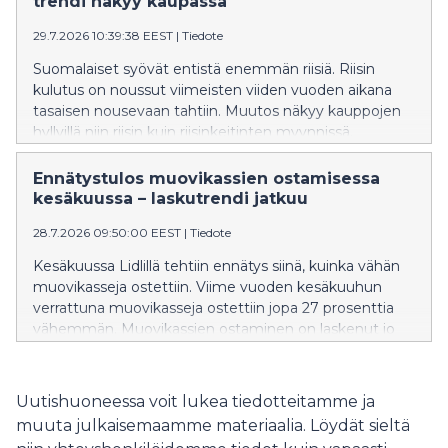
trendi näkyy kaupassa
nämä kriteerit täyttyvät. Lisäksi hahmot seikkailevat
29.7.2026 10:39:38 EEST
|
Tiedote
välipaloiksi sopivissa marjoissa ja hedelmissä. Näin Lidl
haluaa kannustaa lapsia ja vanhempia
Suomalaiset syövät entistä enemmän riisiä. Riisin
ravitsemuksellisesti parempien vaihtoehtojen pariin.
kulutus on noussut viimeisten viiden vuoden aikana
tasaisen nousevaan tahtiin. Muutos näkyy kauppojen
hyllyillä niin riisin kuin riisinkeitinten myynnissä.
Ennätystulos muovikassien ostamisessa
kesäkuussa – laskutrendi jatkuu
28.7.2026 09:50:00 EEST
|
Tiedote
Kesäkuussa Lidlillä tehtiin ennätys siinä, kuinka vähän
muovikasseja ostettiin. Viime vuoden kesäkuuhun
verrattuna muovikasseja ostettiin jopa 27 prosenttia
vähemmän. Muovikassien ostaminen on laskenut jo
pidemmän aikaa, ja toukokuuhun verrattuna
muovikasseja ostettiin 7,8 prosenttia vähemmän.
Muovikassin ostamisen laskutrendi siis jatkuu, ja
Uutishuoneessa voit lukea tiedotteitamme ja
muovikassien ostamisen kulttuuri näyttää
muuta julkaisemaamme materiaalia. Löydät sieltä
muuttuneen pysyvästi.