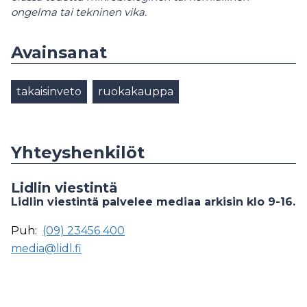
ongelma tai tekninen vika.
Avainsanat
takaisinveto
ruokakauppa
Yhteyshenkilöt
Lidlin viestintä
Lidlin viestintä palvelee mediaa arkisin klo 9-16.
Puh:
(09) 23456 400
media@lidl.fi