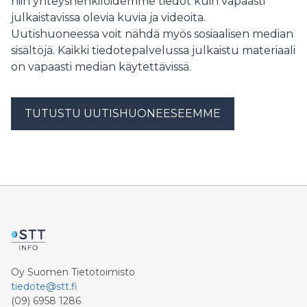
niin yhteyshenkilöidemme tiedot kuin vapaasti
julkaistavissa olevia kuvia ja videoita.
Uutishuoneessa voit nähdä myös sosiaalisen median
sisältöjä. Kaikki tiedotepalvelussa julkaistu materiaali
on vapaasti median käytettävissä.
TUTUSTU UUTISHUONEESEEMME
Oy Suomen Tietotoimisto
tiedote@stt.fi
(09) 6958 1286