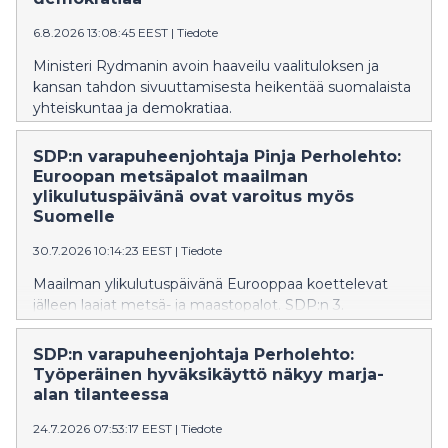
6.8.2026 13:08:45 EEST
|
Tiedote
Ministeri Rydmanin avoin haaveilu vaalituloksen ja
kansan tahdon sivuuttamisesta heikentää suomalaista
yhteiskuntaa ja demokratiaa.
SDP:n varapuheenjohtaja Pinja Perholehto:
Euroopan metsäpalot maailman
ylikulutuspäivänä ovat varoitus myös
Suomelle
30.7.2026 10:14:23 EEST
|
Tiedote
Maailman ylikulutuspäivänä Eurooppaa koettelevat
jälleen laajat metsä- ja maastopalot. SDP:n 3.
varapuheenjohtaja ja kansanedustaja Pinja Perholehto
muistuttaa, että luonnonvarojen ylikulutus kiihdyttää
SDP:n varapuheenjohtaja Perholehto:
ilmastonmuutosta ja ilmastonmuutos puolestaan lisää
Työperäinen hyväksikäyttö näkyy marja-
sään ääri-ilmiöitä.
alan tilanteessa
24.7.2026 07:53:17 EEST
|
Tiedote