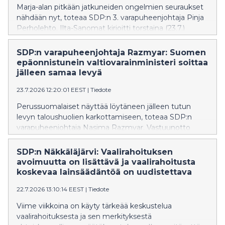
Marja-alan pitkään jatkuneiden ongelmien seuraukset
nähdään nyt, toteaa SDP:n 3. varapuheenjohtaja Pinja
Perholehto. Ilta-Sanomat kirjoitti torstaina (23.7.)
marja-alan vaikeuksista saada marjanpoimijoita.
SDP:n varapuheenjohtaja Razmyar: Suomen
epäonnistunein valtiovarainministeri soittaa
jälleen samaa levyä
23.7.2026 12:20:01 EEST
|
Tiedote
Perussuomalaiset näyttää löytäneen jälleen tutun
levyn taloushuolien karkottamiseen, toteaa SDP:n
varapuheenjohtaja Nasima Razmyar. Vastuunotto
heikosta taloustilanteesta jää
valtiovarainministeripuolueella vähäisemmäksi.
SDP:n Näkkäläjärvi: Vaalirahoituksen
avoimuutta on lisättävä ja vaalirahoitusta
koskevaa lainsäädäntöä on uudistettava
22.7.2026 13:10:14 EEST
|
Tiedote
Viime viikkoina on käyty tärkeää keskustelua
vaalirahoituksesta ja sen merkityksestä