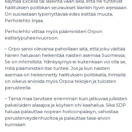
käyttää Exceliä tai laskinta vaan siksi, että he tuntevat
hallituksen politiikan seuraukset liiankin hyvin arjessaan.
On suorastaan typerryttävää edes esittää muuta,
Perholehto linjaa.
Perholehto viittaa myös pääministeri Orpon
esittelypuheenvuoroon.
– Orpo sanoi olevansa pahoillaan siitä, että joku väittää
hänen haluavan heikentää naisten asemaa Suomessa.
Se on inhimillistä. Ydinkysymys ei kuitenkaan voi olla se,
mitä pääministeri itse tuntee. Jos ja kun naisten
asemaa on heikennetty hallituksen politiikalla, ihmisillä
on oikeus arvioida myös Orpoa tekojen ja tulosten
perusteella.
– Tämä maa tarvitsee enemmän kuin jatkuvaa julkisten
palveluiden alasajoa ja köyhien ohi kaahailua. Siksi SDP
haluaa palauttaa nopean hoitoonpääsyn, vahvistaa
perusterveydenhuoltoa ja palauttaa tasa-arvon
kunniaan.