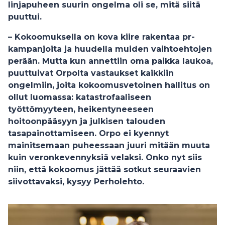
linjapuheen suurin ongelma oli se, mitä siitä
puuttui.
– Kokoomuksella on kova kiire rakentaa pr-
kampanjoita ja huudella muiden vaihtoehtojen
perään. Mutta kun annettiin oma paikka laukoa,
puuttuivat Orpolta vastaukset kaikkiin
ongelmiin, joita kokoomusvetoinen hallitus on
ollut luomassa: katastrofaaliseen
työttömyyteen, heikentyneeseen
hoitoonpääsyyn ja julkisen talouden
tasapainottamiseen. Orpo ei kyennyt
mainitsemaan puheessaan juuri mitään muuta
kuin veronkevennyksiä velaksi. Onko nyt siis
niin, että kokoomus jättää sotkut seuraavien
siivottavaksi, kysyy Perholehto.