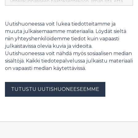
yhteiskunnalliseen päätöksentekoon. Ilman sitä, että
Suomessa osa vaalirahoituksesta on julkista, tätä
tärkeää yhteiskunnallista keskustelua ei olisi voitu
käydä. Valitettavasti vaalirahoitus on julkista vain
Uutishuoneessa voit lukea tiedotteitamme ja
ilmoitusvelvollisten ehdokkaiden osalta ja
muuta julkaisemaamme materiaalia. Löydät sieltä
Valtiontalouden tarkastusviraston mukaan
niin yhteyshenkilöidemme tiedot kuin vapaasti
eduskuntavaaleissa 2023 jopa 56 % tukisuorituksista jäi
julkaistavissa olevia kuvia ja videoita.
hämärän peittoon. Johtopäätös tästä on selkeä.
Vaalirahoituksen avoimuutta on lisättävä merkittävästi.
Uutishuoneessa voit nähdä myös sosiaalisen median
Onko Orpon hallitus valmis siihen vai tyydytäänkö
sisältöjä. Kaikki tiedotepalvelussa julkaistu materiaali
nykytilaan, jossa vaalirahoituksesta valtaosa jää piiloon?
on vapaasti median käytettävissä.
SDP:n puoluesihteeri Mikkel Näkkäläjärvi kysyy.
TUTUSTU UUTISHUONEESEEMME