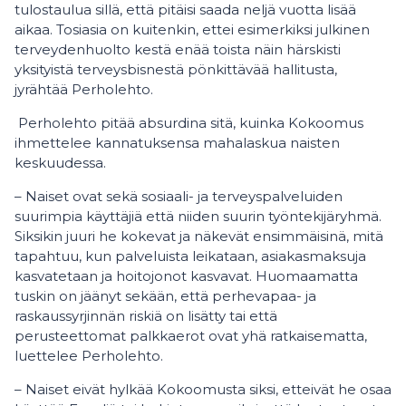
tulostaulua sillä, että pitäisi saada neljä vuotta lisää
aikaa. Tosiasia on kuitenkin, ettei esimerkiksi julkinen
terveydenhuolto kestä enää toista näin härskisti
yksityistä terveysbisnestä pönkittävää hallitusta,
jyrähtää Perholehto.
Perholehto pitää absurdina sitä, kuinka Kokoomus
ihmettelee kannatuksensa mahalaskua naisten
keskuudessa.
– Naiset ovat sekä sosiaali- ja terveyspalveluiden
suurimpia käyttäjiä että niiden suurin työntekijäryhmä.
Siksikin juuri he kokevat ja näkevät ensimmäisinä, mitä
tapahtuu, kun palveluista leikataan, asiakasmaksuja
kasvatetaan ja hoitojonot kasvavat. Huomaamatta
tuskin on jäänyt sekään, että perhevapaa- ja
raskaussyrjinnän riskiä on lisätty tai että
perusteettomat palkkaerot ovat yhä ratkaisematta,
luettelee Perholehto.
– Naiset eivät hylkää Kokoomusta siksi, etteivät he osaa