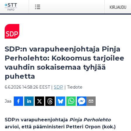
KIRJAUDU
SDP:n varapuheenjohtaja Pinja
Perholehto: Kokoomus tarjoilee
vauhdin sokaisemaa tyhjää
puhetta
6.6.2026 14:58:26 EEST
|
SDP
|
Tiedote
Jaa
SDP:n varapuheenjohtaja
Pinja Perholehto
arvioi, että pääministeri Petteri Orpon (kok.)