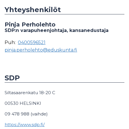
Yhteyshenkilöt
Pinja Perholehto
SDP:n varapuheenjohtaja, kansanedustaja
Puh:
0400596521
pinja.perholehto@eduskunta.fi
SDP
Siltasaarenkatu 18-20 C
00530 HELSINKI
09 478 988 (vaihde)
https://www.sdp.fi/