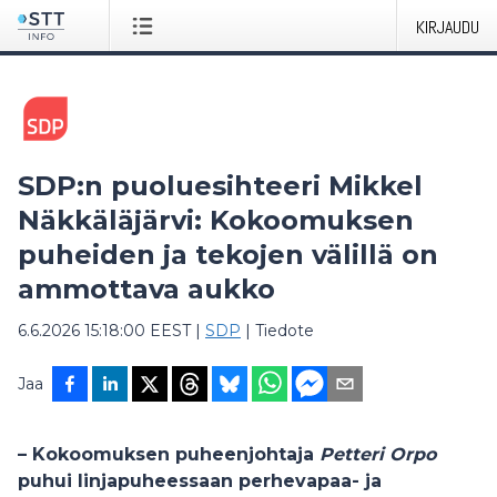
KIRJAUDU
SDP:n puoluesihteeri Mikkel
Näkkäläjärvi: Kokoomuksen
puheiden ja tekojen välillä on
ammottava aukko
6.6.2026 15:18:00 EEST
|
SDP
|
Tiedote
Jaa
– Kokoomuksen puheenjohtaja
Petteri Orpo
puhui linjapuheessaan perhevapaa- ja