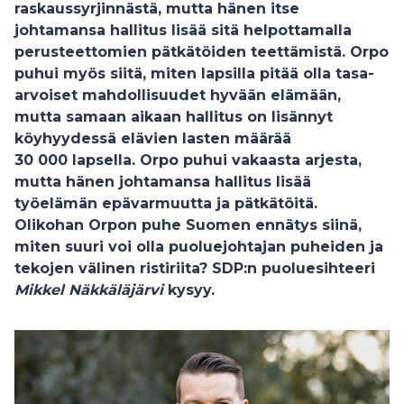
raskaussyrjinnästä, mutta hänen itse
johtamansa hallitus lisää sitä helpottamalla
perusteettomien pätkätöiden teettämistä. Orpo
puhui myös siitä, miten lapsilla pitää olla tasa-
arvoiset mahdollisuudet hyvään elämään,
mutta samaan aikaan hallitus on lisännyt
köyhyydessä elävien lasten määrää
30 000 lapsella. Orpo puhui vakaasta arjesta,
mutta hänen johtamansa hallitus lisää
työelämän epävarmuutta ja pätkätöitä.
Olikohan Orpon puhe Suomen ennätys siinä,
miten suuri voi olla puoluejohtajan puheiden ja
tekojen välinen ristiriita? SDP:n puoluesihteeri
Mikkel Näkkäläjärvi
kysyy.