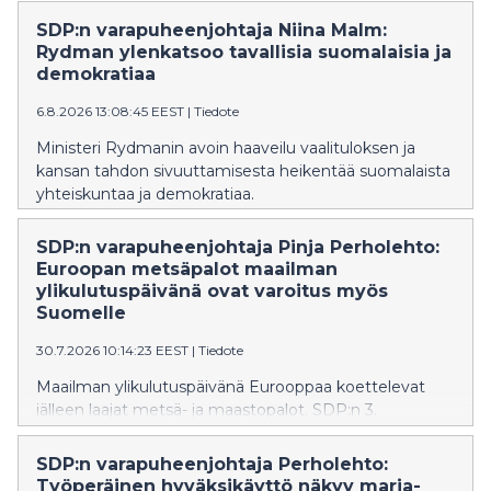
SDP:n varapuheenjohtaja Niina Malm:
Rydman ylenkatsoo tavallisia suomalaisia ja
demokratiaa
6.8.2026 13:08:45 EEST
|
Tiedote
Ministeri Rydmanin avoin haaveilu vaalituloksen ja
kansan tahdon sivuuttamisesta heikentää suomalaista
yhteiskuntaa ja demokratiaa.
SDP:n varapuheenjohtaja Pinja Perholehto:
Euroopan metsäpalot maailman
ylikulutuspäivänä ovat varoitus myös
Suomelle
30.7.2026 10:14:23 EEST
|
Tiedote
Maailman ylikulutuspäivänä Eurooppaa koettelevat
jälleen laajat metsä- ja maastopalot. SDP:n 3.
varapuheenjohtaja ja kansanedustaja Pinja Perholehto
muistuttaa, että luonnonvarojen ylikulutus kiihdyttää
SDP:n varapuheenjohtaja Perholehto:
ilmastonmuutosta ja ilmastonmuutos puolestaan lisää
Työperäinen hyväksikäyttö näkyy marja-