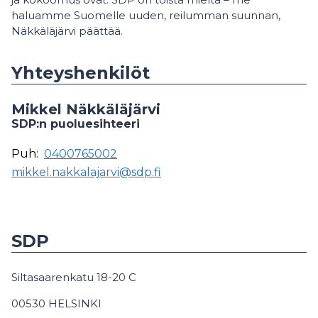
haluamme Suomelle uuden, reilumman suunnan,
Näkkäläjärvi päättää.
Yhteyshenkilöt
Mikkel Näkkäläjärvi
SDP:n puoluesihteeri
Puh:
0400765002
mikkel.nakkalajarvi@sdp.fi
SDP
Siltasaarenkatu 18-20 C
00530 HELSINKI