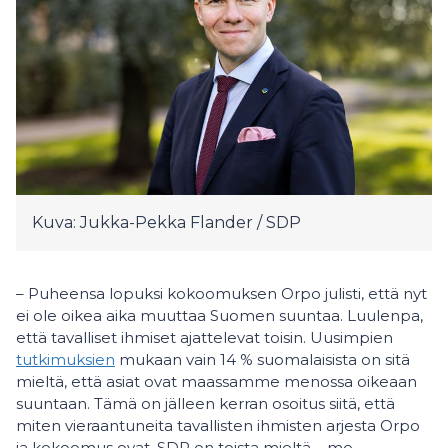
Kuva: Jukka-Pekka Flander / SDP
– Puheensa lopuksi kokoomuksen Orpo julisti, että nyt
ei ole oikea aika muuttaa Suomen suuntaa. Luulenpa,
että tavalliset ihmiset ajattelevat toisin. Uusimpien
tutkimuksien
mukaan vain 14 % suomalaisista on sitä
mieltä, että asiat ovat maassamme menossa oikeaan
suuntaan. Tämä on jälleen kerran osoitus siitä, että
miten vieraantuneita tavallisten ihmisten arjesta Orpo
ja kokoomus ovat. SDP on toista mieltä – me