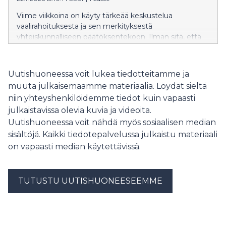
Viime viikkoina on käyty tärkeää keskustelua
vaalirahoituksesta ja sen merkityksestä
yhteiskunnalliseen päätöksentekoon. Ilman sitä, että
Suomessa osa vaalirahoituksesta on julkista, tätä
tärkeää yhteiskunnallista keskustelua ei olisi voitu
käydä. Valitettavasti vaalirahoitus on julkista vain
Uutishuoneessa voit lukea tiedotteitamme ja
ilmoitusvelvollisten ehdokkaiden osalta ja
muuta julkaisemaamme materiaalia. Löydät sieltä
Valtiontalouden tarkastusviraston mukaan
niin yhteyshenkilöidemme tiedot kuin vapaasti
eduskuntavaaleissa 2023 jopa 56 % tukisuorituksista jäi
julkaistavissa olevia kuvia ja videoita.
hämärän peittoon. Johtopäätös tästä on selkeä.
Vaalirahoituksen avoimuutta on lisättävä merkittävästi.
Uutishuoneessa voit nähdä myös sosiaalisen median
Onko Orpon hallitus valmis siihen vai tyydytäänkö
sisältöjä. Kaikki tiedotepalvelussa julkaistu materiaali
nykytilaan, jossa vaalirahoituksesta valtaosa jää piiloon?
on vapaasti median käytettävissä.
SDP:n puoluesihteeri Mikkel Näkkäläjärvi kysyy.
TUTUSTU UUTISHUONEESEEMME