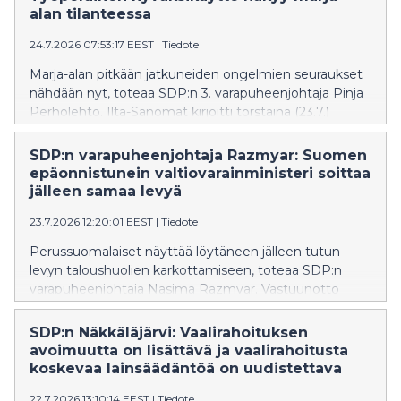
sään ääri-ilmiöitä.
alan tilanteessa
24.7.2026 07:53:17 EEST
|
Tiedote
Marja-alan pitkään jatkuneiden ongelmien seuraukset
nähdään nyt, toteaa SDP:n 3. varapuheenjohtaja Pinja
Perholehto. Ilta-Sanomat kirjoitti torstaina (23.7.)
marja-alan vaikeuksista saada marjanpoimijoita.
SDP:n varapuheenjohtaja Razmyar: Suomen
epäonnistunein valtiovarainministeri soittaa
jälleen samaa levyä
23.7.2026 12:20:01 EEST
|
Tiedote
Perussuomalaiset näyttää löytäneen jälleen tutun
levyn taloushuolien karkottamiseen, toteaa SDP:n
varapuheenjohtaja Nasima Razmyar. Vastuunotto
heikosta taloustilanteesta jää
valtiovarainministeripuolueella vähäisemmäksi.
SDP:n Näkkäläjärvi: Vaalirahoituksen
avoimuutta on lisättävä ja vaalirahoitusta
koskevaa lainsäädäntöä on uudistettava
22.7.2026 13:10:14 EEST
|
Tiedote