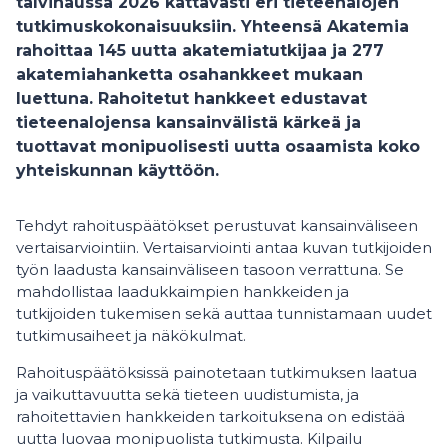
talvihaussa 2026 kattavasti eri tieteenalojen
tutkimuskokonaisuuksiin. Yhteensä Akatemia
rahoittaa 145 uutta akatemiatutkijaa ja 277
akatemiahanketta osahankkeet mukaan
luettuna. Rahoitetut hankkeet edustavat
tieteenalojensa kansainvälistä kärkeä ja
tuottavat monipuolisesti uutta osaamista koko
yhteiskunnan käyttöön.
Tehdyt rahoituspäätökset perustuvat kansainväliseen
vertaisarviointiin. Vertaisarviointi antaa kuvan tutkijoiden
työn laadusta kansainväliseen tasoon verrattuna. Se
mahdollistaa laadukkaimpien hankkeiden ja
tutkijoiden tukemisen sekä auttaa tunnistamaan uudet
tutkimusaiheet ja näkökulmat.
Rahoituspäätöksissä painotetaan tutkimuksen laatua
ja vaikuttavuutta sekä tieteen uudistumista, ja
rahoitettavien hankkeiden tarkoituksena on edistää
uutta luovaa monipuolista tutkimusta. Kilpailu