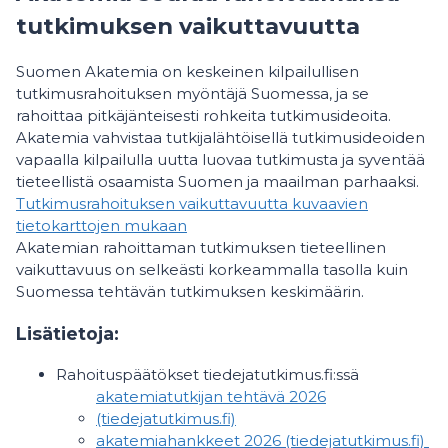
tutkimuksen vaikuttavuutta
Suomen Akatemia on keskeinen kilpailullisen
tutkimusrahoituksen myöntäjä Suomessa, ja se
rahoittaa pitkäjänteisesti rohkeita tutkimusideoita.
Akatemia vahvistaa tutkijalähtöisellä tutkimusideoiden
vapaalla kilpailulla uutta luovaa tutkimusta ja syventää
tieteellistä osaamista Suomen ja maailman parhaaksi.
Tutkimusrahoituksen vaikuttavuutta kuvaavien
tietokarttojen mukaan
Akatemian rahoittaman tutkimuksen tieteellinen
vaikuttavuus on selkeästi korkeammalla tasolla kuin
Suomessa tehtävän tutkimuksen keskimäärin.
Lisätietoja:
Rahoituspäätökset tiedejatutkimus.fi:ssä
akatemiatutkijan tehtävä 2026
(tiedejatutkimus.fi)
akatemiahankkeet 2026 (tiedejatutkimus.fi)