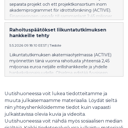
separata projekt och ett projektkonsortium inom
akademiprogrammet för idrottsforskning (ACTIVE).
Finansieringen uppgår till sammanlagt 2,45 miljoner
euro. ACTIVE-programmet främjar forskningens
kvalitet, förnyelse och genomslag inom fysisk aktivitet,
Rahoituspäätökset liikuntatutkimuksen
motion och idrott. Det kom in 49 ansökningar om en
hankkeille tehty
total summa på nästan 24,4 miljoner euro.
5.5.2026 09:18:10 EEST
|
Tiedote
Ansökningarna bedömdes av en internationell
expertpanel.
Liikuntatutkimuksen akatemiaohjelmassa (ACTIVE)
myönnettiin tänä vuonna rahoitusta yhteensä 2,45
miljoonaa euroa neljälle erillishankkeelle ja yhdelle
hankekokonaisuudelle. Ohjelma edistää fyysiseen
aktiivisuuteen, liikuntaan ja urheiluun liittyvän
tutkimuksen laatua, uusiutumista ja vaikuttavuutta.
Hakemuksia saatiin tällä kertaa 49, ja rahoitusta
Uutishuoneessa voit lukea tiedotteitamme ja
haettiin lähes 24,4 miljoonalla eurolla. Hakemukset
muuta julkaisemaamme materiaalia. Löydät sieltä
arvioitiin kansainvälisessä vertaisarviointipaneelissa.
niin yhteyshenkilöidemme tiedot kuin vapaasti
julkaistavissa olevia kuvia ja videoita.
Uutishuoneessa voit nähdä myös sosiaalisen median
sisältöjä. Kaikki tiedotepalvelussa julkaistu materiaali