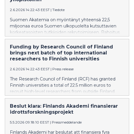
2.6.2026 14:22:43 EEST
|
Tiedote
Suomen Akatemia on myöntänyt yhteensä 22,5
miljoonaa euroa Suomen ulkopuolelta kutsuttavien
korkeatasoisten tutkijoiden rekrytoimiseen. Rahoitus
mahdollistaa yhdeksän kansainvälisen tutkijan
siirtymisen suomalaisiin yliopistoihin professorin
Funding by Research Council of Finland
tehtäviin. Akatemian panostus huippuosaajien
brings next batch of top international
rekrytoimiseksi Suomeen on kansainvälisestikin
researchers to Finnish universities
vertailtuna huomattava.
2.6.2026 14:22:43 EEST
|
Press release
The Research Council of Finland (RCF) has granted
Finnish universities a total of 22.5 million euros to
recruit high-level researchers from outside Finland.
The funding will enable nine international researchers
to transfer to Finnish universities as professors. The
Beslut klara: Finlands Akademi finansierar
RCF’s investment in recruiting top experts to Finland
idrottsforskningsprojekt
is significant even by international standards.
5.5.2026 09:18:10 EEST
|
Pressmeddelande
Finlands Akademi har beslutat att finansiera fyra