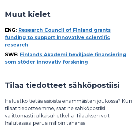
Muut kielet
ENG
:
Research Council of Finland grants
funding to support innovative scientific
research
SWE
:
Finlands Akademi beviljade finansiering
som stöder innovativ forskning
Tilaa tiedotteet sähköpostiisi
Haluatko tietää asioista ensimmäisten joukossa? Kun
tilaat tiedotteemme, saat ne sähköpostiisi
välittömästi julkaisuhetkellä. Tilauksen voit
halutessasi perua milloin tahansa.