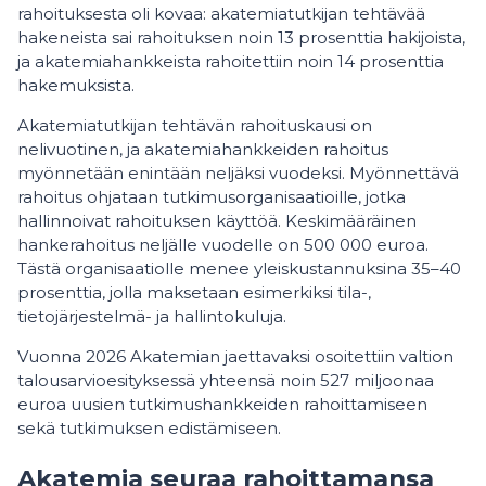
rahoituksesta oli kovaa: akatemiatutkijan tehtävää
hakeneista sai rahoituksen noin 13 prosenttia hakijoista,
ja akatemiahankkeista rahoitettiin noin 14 prosenttia
hakemuksista.
Akatemiatutkijan tehtävän rahoituskausi on
nelivuotinen, ja akatemiahankkeiden rahoitus
myönnetään enintään neljäksi vuodeksi. Myönnettävä
rahoitus ohjataan tutkimusorganisaatioille, jotka
hallinnoivat rahoituksen käyttöä. Keskimääräinen
hankerahoitus neljälle vuodelle on 500 000 euroa.
Tästä organisaatiolle menee yleiskustannuksina 35–40
prosenttia, jolla maksetaan esimerkiksi tila-,
tietojärjestelmä- ja hallintokuluja.
Vuonna 2026 Akatemian jaettavaksi osoitettiin valtion
talousarvioesityksessä yhteensä noin 527 miljoonaa
euroa uusien tutkimushankkeiden rahoittamiseen
sekä tutkimuksen edistämiseen.
Akatemia seuraa rahoittamansa