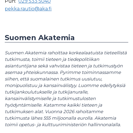
Puh:
029 533 5040
pekka.rautio@aka.fi
Suomen Akatemia
Suomen Akatemia rahoittaa korkealaatuista tieteellistä
tutkimusta, toimii tieteen ja tiedepolitiikan
asiantuntijana sekä vahvistaa tieteen ja tutkimustyön
asemaa yhteiskunnassa. Pyrimme toiminnassamme
siihen, että suomalainen tutkimus uusiutuu,
monipuolistuu ja kansainvälistyy. Luomme edellytyksiä
tutkijankoulutukselle ja tutkijanuralle,
kansainvälistymiselle ja tutkimustulosten
hyödyntämiselle. Katamme kaikki tieteen ja
tutkimuksen alat. Vuonna 2026 rahoitamme
tutkimusta lähes 555 miljoonalla eurolla. Akatemia
toimii opetus- ja kulttuuriministeriön hallinnonalalla.