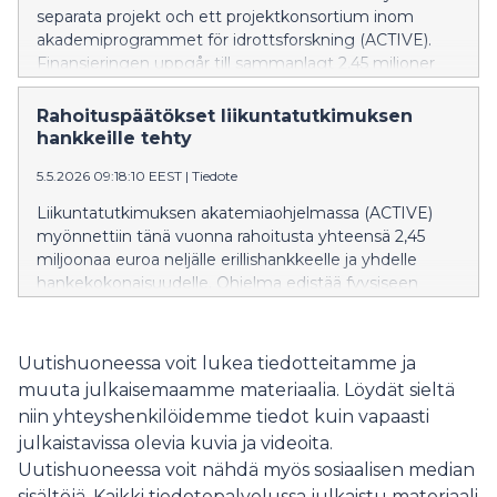
separata projekt och ett projektkonsortium inom
akademiprogrammet för idrottsforskning (ACTIVE).
Finansieringen uppgår till sammanlagt 2,45 miljoner
euro. ACTIVE-programmet främjar forskningens
kvalitet, förnyelse och genomslag inom fysisk aktivitet,
Rahoituspäätökset liikuntatutkimuksen
motion och idrott. Det kom in 49 ansökningar om en
hankkeille tehty
total summa på nästan 24,4 miljoner euro.
5.5.2026 09:18:10 EEST
|
Tiedote
Ansökningarna bedömdes av en internationell
expertpanel.
Liikuntatutkimuksen akatemiaohjelmassa (ACTIVE)
myönnettiin tänä vuonna rahoitusta yhteensä 2,45
miljoonaa euroa neljälle erillishankkeelle ja yhdelle
hankekokonaisuudelle. Ohjelma edistää fyysiseen
aktiivisuuteen, liikuntaan ja urheiluun liittyvän
tutkimuksen laatua, uusiutumista ja vaikuttavuutta.
Hakemuksia saatiin tällä kertaa 49, ja rahoitusta
Uutishuoneessa voit lukea tiedotteitamme ja
haettiin lähes 24,4 miljoonalla eurolla. Hakemukset
muuta julkaisemaamme materiaalia. Löydät sieltä
arvioitiin kansainvälisessä vertaisarviointipaneelissa.
niin yhteyshenkilöidemme tiedot kuin vapaasti
julkaistavissa olevia kuvia ja videoita.
Uutishuoneessa voit nähdä myös sosiaalisen median
sisältöjä. Kaikki tiedotepalvelussa julkaistu materiaali