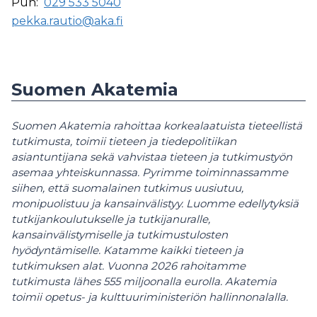
Puh:
029 533 5040
pekka.rautio@aka.fi
Suomen Akatemia
Suomen Akatemia rahoittaa korkealaatuista tieteellistä
tutkimusta, toimii tieteen ja tiedepolitiikan
asiantuntijana sekä vahvistaa tieteen ja tutkimustyön
asemaa yhteiskunnassa. Pyrimme toiminnassamme
siihen, että suomalainen tutkimus uusiutuu,
monipuolistuu ja kansainvälistyy. Luomme edellytyksiä
tutkijankoulutukselle ja tutkijanuralle,
kansainvälistymiselle ja tutkimustulosten
hyödyntämiselle. Katamme kaikki tieteen ja
tutkimuksen alat. Vuonna 2026 rahoitamme
tutkimusta lähes 555 miljoonalla eurolla. Akatemia
toimii opetus- ja kulttuuriministeriön hallinnonalalla.