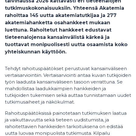
talvihaussa 2026 kattavasti eri tieteenalojen
tutkimuskokonaisuuksiin. Yhteensä Akatemia
rahoittaa 145 uutta akatemiatutkijaa ja 277
akatemiahanketta osahankkeet mukaan
luettuna. Rahoitetut hankkeet edustavat
tieteenalojensa kansainvälistä kärkeä ja
tuottavat monipuolisesti uutta osaamista koko
yhteiskunnan käyttöön.
Tehdyt rahoituspäätökset perustuvat kansainväliseen
vertaisarviointiin. Vertaisarviointi antaa kuvan tutkijoiden
työn laadusta kansainväliseen tasoon verrattuna. Se
mahdollistaa laadukkaimpien hankkeiden ja
tutkijoiden tukemisen sekä auttaa tunnistamaan uudet
tutkimusaiheet ja näkökulmat.
Rahoituspäätöksissä painotetaan tutkimuksen laatua
ja vaikuttavuutta sekä tieteen uudistumista, ja
rahoitettavien hankkeiden tarkoituksena on edistää
uutta luovaa monipuolista tutkimusta. Kilpailu