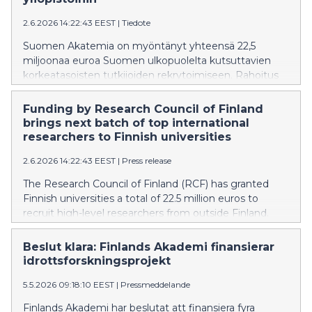
2.6.2026 14:22:43 EEST
|
Tiedote
Suomen Akatemia on myöntänyt yhteensä 22,5
miljoonaa euroa Suomen ulkopuolelta kutsuttavien
korkeatasoisten tutkijoiden rekrytoimiseen. Rahoitus
mahdollistaa yhdeksän kansainvälisen tutkijan
siirtymisen suomalaisiin yliopistoihin professorin
Funding by Research Council of Finland
tehtäviin. Akatemian panostus huippuosaajien
brings next batch of top international
rekrytoimiseksi Suomeen on kansainvälisestikin
researchers to Finnish universities
vertailtuna huomattava.
2.6.2026 14:22:43 EEST
|
Press release
The Research Council of Finland (RCF) has granted
Finnish universities a total of 22.5 million euros to
recruit high-level researchers from outside Finland.
The funding will enable nine international researchers
to transfer to Finnish universities as professors. The
Beslut klara: Finlands Akademi finansierar
RCF’s investment in recruiting top experts to Finland
idrottsforskningsprojekt
is significant even by international standards.
5.5.2026 09:18:10 EEST
|
Pressmeddelande
Finlands Akademi har beslutat att finansiera fyra