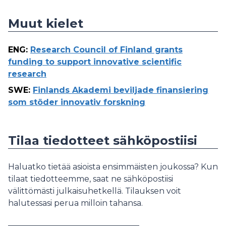
Muut kielet
ENG
:
Research Council of Finland grants
funding to support innovative scientific
research
SWE
:
Finlands Akademi beviljade finansiering
som stöder innovativ forskning
Tilaa tiedotteet sähköpostiisi
Haluatko tietää asioista ensimmäisten joukossa? Kun
tilaat tiedotteemme, saat ne sähköpostiisi
välittömästi julkaisuhetkellä. Tilauksen voit
halutessasi perua milloin tahansa.