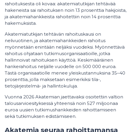
rahoituksesta oli kovaa: akatemiatutkijan tehtävää
hakeneista sai rahoituksen noin 13 prosenttia hakijoista,
ja akatemiahankkeista rahoitettiin noin 14 prosenttia
hakemuksista.
Akatemiatutkijan tehtävän rahoituskausi on
nelivuotinen, ja akatemiahankkeiden rahoitus
myönnetään enintään neljäksi vuodeksi. Myönnettävä
rahoitus ohjataan tutkimusorganisaatioille, jotka
hallinnoivat rahoituksen käyttöä. Keskimääräinen
hankerahoitus neljälle vuodelle on 500 000 euroa.
Tästä organisaatiolle menee yleiskustannuksina 35–40
prosenttia, jolla maksetaan esimerkiksi tila-,
tietojärjestelmä- ja hallintokuluja.
Vuonna 2026 Akatemian jaettavaksi osoitettiin valtion
talousarvioesityksessä yhteensä noin 527 miljoonaa
euroa uusien tutkimushankkeiden rahoittamiseen
sekä tutkimuksen edistämiseen.
Akatemia seuraa rahoittamansa