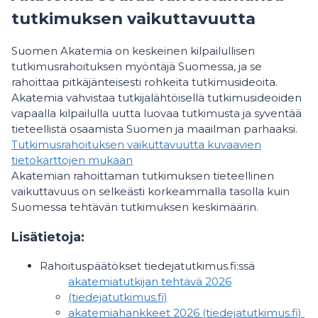
tutkimuksen vaikuttavuutta
Suomen Akatemia on keskeinen kilpailullisen
tutkimusrahoituksen myöntäjä Suomessa, ja se
rahoittaa pitkäjänteisesti rohkeita tutkimusideoita.
Akatemia vahvistaa tutkijalähtöisellä tutkimusideoiden
vapaalla kilpailulla uutta luovaa tutkimusta ja syventää
tieteellistä osaamista Suomen ja maailman parhaaksi.
Tutkimusrahoituksen vaikuttavuutta kuvaavien
tietokarttojen mukaan
Akatemian rahoittaman tutkimuksen tieteellinen
vaikuttavuus on selkeästi korkeammalla tasolla kuin
Suomessa tehtävän tutkimuksen keskimäärin.
Lisätietoja:
Rahoituspäätökset tiedejatutkimus.fi:ssä
akatemiatutkijan tehtävä 2026
(tiedejatutkimus.fi)
akatemiahankkeet 2026 (tiedejatutkimus.fi)