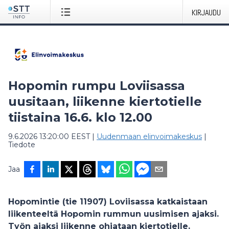
KIRJAUDU
Hopomin rumpu Loviisassa
uusitaan, liikenne kiertotielle
tiistaina 16.6. klo 12.00
9.6.2026 13:20:00 EEST
|
Uudenmaan elinvoimakeskus
|
Tiedote
Jaa
Hopomintie (tie 11907) Loviisassa katkaistaan
liikenteeltä Hopomin rummun uusimisen ajaksi.
Työn ajaksi liikenne ohjataan kiertotielle.