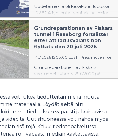
Uudellamaalla oli kesäkuun lopussa
122 804 työtöntä työnhakijaa, mikä
on 6 595 enemmän kuin vuotta
aikaisemmin. Määrä nousi 5,7 %
Grundreparationen av Fiskars
verrattuna edellisvuoden
tunnel i Raseborg fortsätter
kesäkuuhun.
efter att ladusvalans bon
flyttats den 20 juli 2026
14.7.2026 15:08:00 EEST
|
Pressmeddelande
Grundreparationen av Fiskars
vägtunnel avbröts 25.6.2026 på
grund av en naturobservation som
gjordes i tunneln.
ssa voit lukea tiedotteitamme ja muuta
me materiaalia. Löydät sieltä niin
löidemme tiedot kuin vapaasti julkaistavissa
 ja videoita. Uutishuoneessa voit nähdä myös
median sisältöjä. Kaikki tiedotepalvelussa
teriaali on vapaasti median käytettävissä.