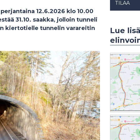
TILAA
 perjantaina 12.6.2026 klo 10.00
ää 31.10. saakka, jolloin tunneli
n kiertotielle tunnelin varareitin
Lue lis
elinvo