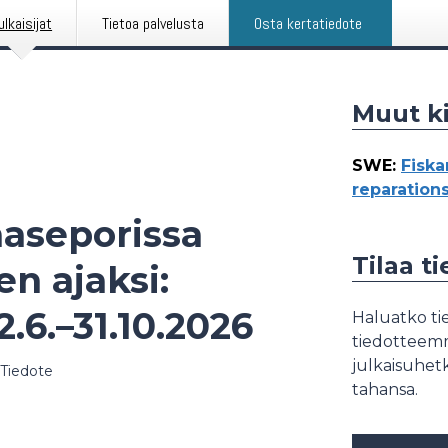
ulkaisijat
Tietoa palvelusta
Osta kertatiedote
Muut ki
SWE
:
Fiska
reparations
aaseporissa
Tilaa t
en ajaksi:
2.6.–31.10.2026
Haluatko tie
tiedotteemme
julkaisuhetk
Tiedote
tahansa.