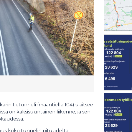
rin tietunneli (maantiellä 104) sijaitsee
issa on kaksisuuntainen liikenne, ja sen
okaudessa.
ous koko tunnelin pituudelta.