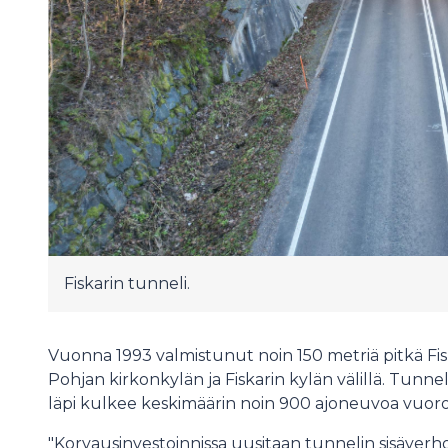
Fiskarin tunneli.
Vuonna 1993 valmistunut noin 150 metriä pitkä Fiska
Pohjan kirkonkylän ja Fiskarin kylän välillä. Tunnel
läpi kulkee keskimäärin noin 900 ajoneuvoa vuor
"Korvausinvestoinnissa uusitaan tunnelin sisäverh