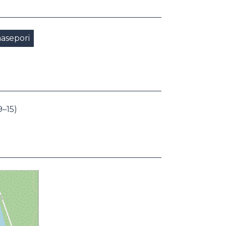
aasepori
9–15)