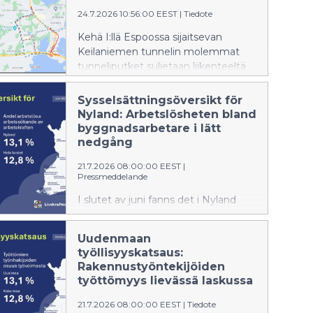
24.7.2026 10:56:00 EEST
|
Tiedote
Kehä I:llä Espoossa sijaitsevan
Keilaniemen tunnelin molemmat
tunneliputket suljetaan liikenteeltä
ensi viikolla 30.–31.7.2026 välisenä
yönä klo 22.00–05.00.
Sysselsättningsöversikt för
Nyland: Arbetslösheten bland
byggnadsarbetare i lätt
nedgång
21.7.2026 08:00:00 EEST
|
Pressmeddelande
I slutet av juni fanns det i Nyland
122 804 arbetslösa arbetssökande,
vilket är 6 595 fler än ett år tidigare.
Uudenmaan
Antalet ökade med 5,7 % jämfört
työllisyyskatsaus:
med juni i fjol.
Rakennustyöntekijöiden
työttömyys lievässä laskussa
21.7.2026 08:00:00 EEST
|
Tiedote