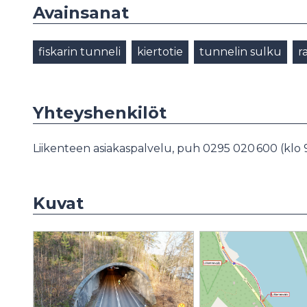
Avainsanat
fiskarin tunneli
kiertotie
tunnelin sulku
r
Yhteyshenkilöt
Liikenteen asiakaspalvelu, puh 0295 020 600 (klo 
Kuvat