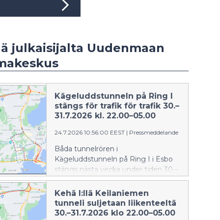
ää julkaisijalta Uudenmaan
imakeskus
Kägeluddstunneln på Ring I
stängs för trafik för trafik 30.–
31.7.2026 kl. 22.00–05.00
24.7.2026 10:56:00 EEST
|
Pressmeddelande
Båda tunnelrören i
Kägeluddstunneln på Ring I i Esbo
stängs nästa vecka under tiden 30.–
31.7.2026 kl. 22–05.
Kehä I:llä Keilaniemen
tunneli suljetaan liikenteeltä
30.–31.7.2026 klo 22.00–05.00