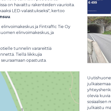
issa on havaittu rakenteiden vaurioita.
aaksi LED-valaistukseksi", kertoo
ensuu
.
invoimakeskus ja Fintraffic Tie Oy
-Suomen elinvoimakeskus, ja
otielle tunnelin varareittiä
nnettä. Tiellä liikkujia
 seuraamaan opastusta.
Uutishuonee
julkaisemaam
yhteyshenki
olevia kuvia
sosiaalisen 
julkaistu ma