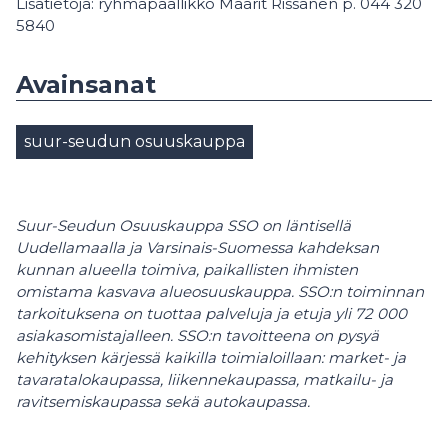
Lisätietoja: ryhmäpäällikkö Maarit Rissanen p. 044 320
5840
Avainsanat
suur-seudun osuuskauppa
Suur-Seudun Osuuskauppa SSO on läntisellä
Uudellamaalla ja Varsinais-Suomessa kahdeksan
kunnan alueella toimiva, paikallisten ihmisten
omistama kasvava alueosuuskauppa. SSO:n toiminnan
tarkoituksena on tuottaa palveluja ja etuja yli 72 000
asiakasomistajalleen. SSO:n tavoitteena on pysyä
kehityksen kärjessä kaikilla toimialoillaan: market- ja
tavaratalokaupassa, liikennekaupassa, matkailu- ja
ravitsemiskaupassa sekä autokaupassa.