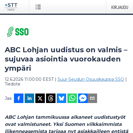
KIRJAUDU
ABC Lohjan uudistus on valmis –
sujuvaa asiointia vuorokauden
ympäri
12.6.2026 11:00:00 EEST
|
Suur-Seudun Osuuskauppa SSO
|
Tiedote
Jaa
ABC Lohjan tammikuussa alkaneet uudistustyöt
ovat valmistuneet. Yksi Suomen vilkkaimmista
liikenneasemista tarjoaa nyt asiakkailleen entistä