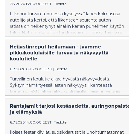
7.8.2026 13:00:00 EEST
|
Tiedote
Liikenneturvan tuoreessa kyselyssä* lähes kolmasosa
autoilijoista kertoi, että liikenteen seuranta auton
ratissa on heikentynyt ainakin kerran puhelimen käytön
takia. Nyt on aika ottaa tarkkaavaisuus ratissa tavaksi ja
jättää puhelin laukkuun tai taskuun, sillä pienet
koululaiset aloittavat koulutiensä. Kun koulut alkavat,
Heijastinreput heilumaan - jaamme
katukuvassa tutuksi tulleet S-kaupat-palvelun
pikkukoululaisille turvaa ja näkyvyyttä
ruokarobotit kerääntyvät myymälöiden lähistölle
koulutielle
muistuttamaan erityisesti aikuisia valppaudesta, kun
6.8.2026 09:50:00 EEST
|
Tiedote
liikenteessä on paljon pieniä kulkijoita. Tempaukseen
osallistuu noin 650 robottia eri puolella Suomea ja
Turvallinen koulutie alkaa hyvästä näkyvyydestä.
kymmenen robottia Suur-Seudun Osuuskauppa SSO:n
Syksyn hämärtyessä lasten näkyvyys liikenteessä
alueella. Liikenneturva muistuttaa, että katseen
korostuu. SSO jakaa pikkukoululaisille heijastinreppuja
siirtyminen pois liikennetilanteesta on kaikkein
turvallisempien koulumatkojen tueksi.
riskialtteinta. Aikuisilla on vastuu lasten turvallisuudesta
Rantajamit tarjosi kesäsadetta, auringonpaistet
liikenteessä. – On tärkeää, että jokainen lapsi voi lähteä
ja elämyksiä
koulumatkalle turvallisin mielin. Liikenteessä asiat
tapahtuvat nopealla tempolla. Äkillinen muutos jää
6.7.2026 14:00:00 EEST
|
Tiedote
huomaamatta katseen ollessa pois liikenteestä ja se
Iloiset festarikävijät, suosikkiartistit ja unohtumattomat