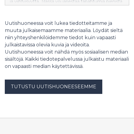
ja viihtyisyyttä. Tilassa voi järjestää tapahtumia pienistä
perhejuhlista lähes 600 hengen tilaisuuksiin, ja kaikki
tarvittavat palvelut ruoasta majoitukseen löytyvät
saman katon alta.
Uutishuoneessa voit lukea tiedotteitamme ja
muuta julkaisemaamme materiaalia. Löydät sieltä
niin yhteyshenkilöidemme tiedot kuin vapaasti
julkaistavissa olevia kuvia ja videoita.
Uutishuoneessa voit nähdä myös sosiaalisen median
sisältöjä. Kaikki tiedotepalvelussa julkaistu materiaali
on vapaasti median käytettävissä.
TUTUSTU UUTISHUONEESEEMME