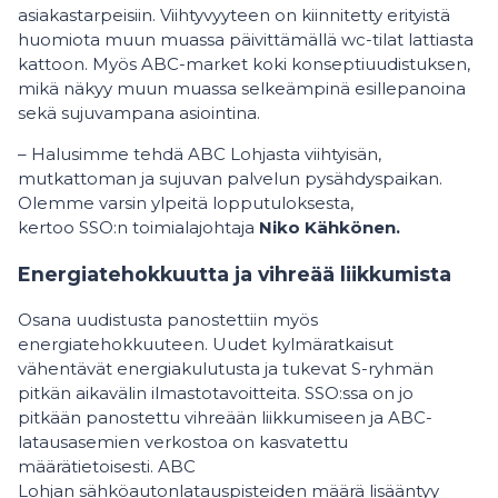
asiakastarpeisiin. Viihtyvyyteen on kiinnitetty erityistä
huomiota muun muassa päivittämällä wc-tilat lattiasta
kattoon. Myös ABC-market koki konseptiuudistuksen,
mikä näkyy muun muassa selkeämpinä esillepanoina
sekä sujuvampana asiointina.
– Halusimme tehdä ABC Lohjasta viihtyisän,
mutkattoman ja sujuvan palvelun pysähdyspaikan.
Olemme varsin ylpeitä lopputuloksesta,
kertoo SSO:n toimialajohtaja
Niko Kähkönen.
Energiatehokkuutta ja vihreää liikkumista
Osana uudistusta panostettiin myös
energiatehokkuuteen. Uudet kylmäratkaisut
vähentävät energiakulutusta ja tukevat S-ryhmän
pitkän aikavälin ilmastotavoitteita. SSO:ssa on jo
pitkään panostettu vihreään liikkumiseen ja ABC-
latausasemien verkostoa on kasvatettu
määrätietoisesti. ABC
Lohjan sähköautonlatauspisteiden määrä lisääntyy