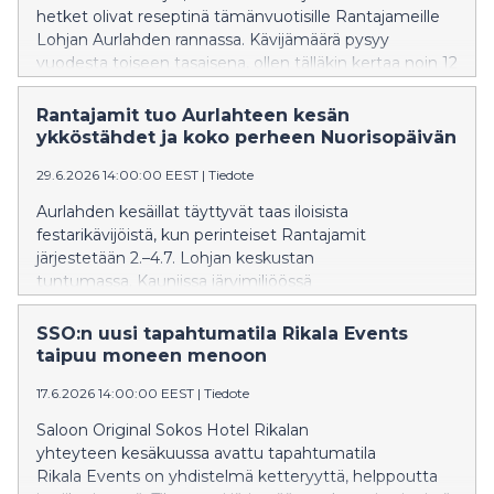
hetket olivat reseptinä tämänvuotisille Rantajameille
Lohjan Aurlahden rannassa. Kävijämäärä pysyy
vuodesta toiseen tasaisena, ollen tälläkin kertaa noin 12
000. Tänä vuonna ohjelmistoon palannut
Nuorisopäivä täytti odotukset rentona koko perheen
Rantajamit tuo Aurlahteen kesän
tapahtumana.
ykköstähdet ja koko perheen Nuorisopäivän
29.6.2026 14:00:00 EEST
|
Tiedote
Aurlahden kesäillat täyttyvät taas iloisista
festarikävijöistä, kun perinteiset Rantajamit
järjestetään 2.–4.7. Lohjan keskustan
tuntumassa. Kauniissa järvimiljöössä
järjestettävä festivaali on vakiinnuttanut paikkansa
yhtenä kesän suosituimmista tapahtumista läntisellä
SSO:n uusi tapahtumatila Rikala Events
Uudellamaalla. Tänäkään vuonna artistikattaus ei petä,
taipuu moneen menoon
vaan luvassa on jälleen Suomen ykköstähtiä torstaista
17.6.2026 14:00:00 EEST
|
Tiedote
lauantaihin.
Saloon Original Sokos Hotel Rikalan
yhteyteen kesäkuussa avattu tapahtumatila
Rikala Events on yhdistelmä ketteryyttä, helppoutta