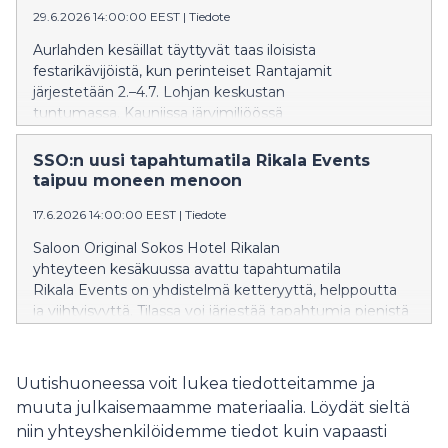
29.6.2026 14:00:00 EEST
|
Tiedote
Aurlahden kesäillat täyttyvät taas iloisista
festarikävijöistä, kun perinteiset Rantajamit
järjestetään 2.–4.7. Lohjan keskustan
tuntumassa. Kauniissa järvimiljöössä
järjestettävä festivaali on vakiinnuttanut paikkansa
yhtenä kesän suosituimmista tapahtumista läntisellä
SSO:n uusi tapahtumatila Rikala Events
Uudellamaalla. Tänäkään vuonna artistikattaus ei petä,
taipuu moneen menoon
vaan luvassa on jälleen Suomen ykköstähtiä torstaista
17.6.2026 14:00:00 EEST
|
Tiedote
lauantaihin.
Saloon Original Sokos Hotel Rikalan
yhteyteen kesäkuussa avattu tapahtumatila
Rikala Events on yhdistelmä ketteryyttä, helppoutta
ja viihtyisyyttä. Tilassa voi järjestää tapahtumia pienistä
perhejuhlista lähes 600 hengen tilaisuuksiin, ja kaikki
tarvittavat palvelut ruoasta majoitukseen löytyvät
saman katon alta.
Uutishuoneessa voit lukea tiedotteitamme ja
muuta julkaisemaamme materiaalia. Löydät sieltä
niin yhteyshenkilöidemme tiedot kuin vapaasti