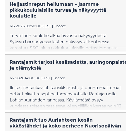
koululaiset aloittavat koulutiensä. Kun koulut alkavat,
Heijastinreput heilumaan - jaamme
katukuvassa tutuksi tulleet S-kaupat-palvelun
pikkukoululaisille turvaa ja näkyvyyttä
ruokarobotit kerääntyvät myymälöiden lähistölle
koulutielle
muistuttamaan erityisesti aikuisia valppaudesta, kun
6.8.2026 09:50:00 EEST
|
Tiedote
liikenteessä on paljon pieniä kulkijoita. Tempaukseen
osallistuu noin 650 robottia eri puolella Suomea ja
Turvallinen koulutie alkaa hyvästä näkyvyydestä.
kymmenen robottia Suur-Seudun Osuuskauppa SSO:n
Syksyn hämärtyessä lasten näkyvyys liikenteessä
alueella. Liikenneturva muistuttaa, että katseen
korostuu. SSO jakaa pikkukoululaisille heijastinreppuja
siirtyminen pois liikennetilanteesta on kaikkein
turvallisempien koulumatkojen tueksi.
riskialtteinta. Aikuisilla on vastuu lasten turvallisuudesta
Rantajamit tarjosi kesäsadetta, auringonpaistet
liikenteessä. – On tärkeää, että jokainen lapsi voi lähteä
ja elämyksiä
koulumatkalle turvallisin mielin. Liikenteessä asiat
tapahtuvat nopealla tempolla. Äkillinen muutos jää
6.7.2026 14:00:00 EEST
|
Tiedote
huomaamatta katseen ollessa pois liikenteestä ja se
Iloiset festarikävijät, suosikkiartistit ja unohtumattomat
hetket olivat reseptinä tämänvuotisille Rantajameille
Lohjan Aurlahden rannassa. Kävijämäärä pysyy
vuodesta toiseen tasaisena, ollen tälläkin kertaa noin 12
000. Tänä vuonna ohjelmistoon palannut
Nuorisopäivä täytti odotukset rentona koko perheen
Rantajamit tuo Aurlahteen kesän
tapahtumana.
ykköstähdet ja koko perheen Nuorisopäivän