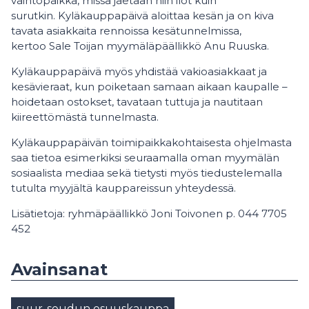
vaihtopaikka, missä jaetaan niin ilot kuin
surutkin. Kyläkauppapäivä aloittaa kesän ja on kiva
tavata asiakkaita rennoissa kesätunnelmissa,
kertoo Sale Toijan myymäläpäällikkö Anu Ruuska.
Kyläkauppapäivä myös yhdistää vakioasiakkaat ja
kesävieraat, kun poiketaan samaan aikaan kaupalle –
hoidetaan ostokset, tavataan tuttuja ja nautitaan
kiireettömästä tunnelmasta.
Kyläkauppapäivän toimipaikkakohtaisesta ohjelmasta
saa tietoa esimerkiksi seuraamalla oman myymälän
sosiaalista mediaa sekä tietysti myös tiedustelemalla
tutulta myyjältä kauppareissun yhteydessä.
Lisätietoja: ryhmäpäällikkö Joni Toivonen p. 044 7705
452
Avainsanat
suur-seudun osuuskauppa