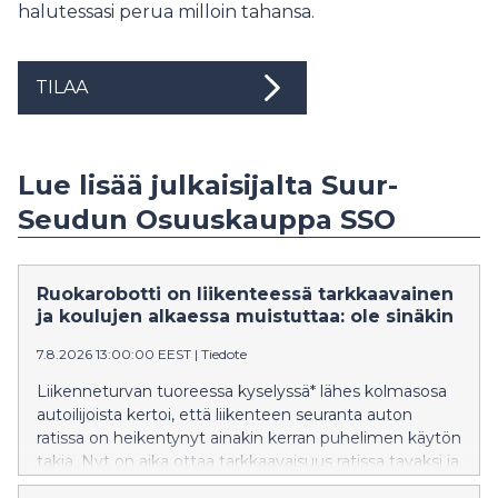
halutessasi perua milloin tahansa.
TILAA
Lue lisää julkaisijalta Suur-
Seudun Osuuskauppa SSO
Ruokarobotti on liikenteessä tarkkaavainen
ja koulujen alkaessa muistuttaa: ole sinäkin
7.8.2026 13:00:00 EEST
|
Tiedote
Liikenneturvan tuoreessa kyselyssä* lähes kolmasosa
autoilijoista kertoi, että liikenteen seuranta auton
ratissa on heikentynyt ainakin kerran puhelimen käytön
takia. Nyt on aika ottaa tarkkaavaisuus ratissa tavaksi ja
jättää puhelin laukkuun tai taskuun, sillä pienet