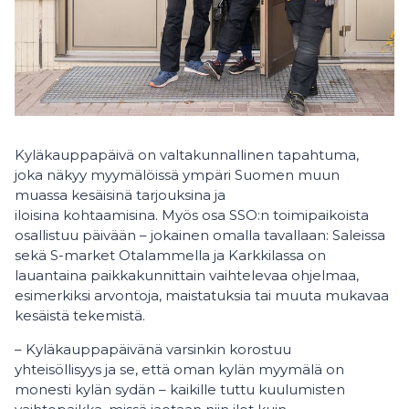
Kyläkauppapäivä on valtakunnallinen tapahtuma,
joka näkyy myymälöissä ympäri Suomen muun
muassa kesäisinä tarjouksina ja
iloisina kohtaamisina. Myös osa SSO:n toimipaikoista
osallistuu päivään – jokainen omalla tavallaan: Saleissa
sekä S-market Otalammella ja Karkkilassa on
lauantaina paikkakunnittain vaihtelevaa ohjelmaa,
esimerkiksi arvontoja, maistatuksia tai muuta mukavaa
kesäistä tekemistä.
– Kyläkauppapäivänä varsinkin korostuu
yhteisöllisyys ja se, että oman kylän myymälä on
monesti kylän sydän – kaikille tuttu kuulumisten